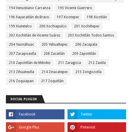
194 Venustiano Carranza
195 Vicente Guerrero
196 Xayacatlán de Bravo
197 Xicotepec
198 Xicotlán
199 Xiutetelco
200 Xochiapulco
201 Xochiltepec
202 Xochitlán de Vicente Suárez
203 Xochitlán Todos Santos
204 Yaonáhuac
205 Yehualtepec
206 Zacapala
207 Zacapoaxtla
208 Zacatlán
209 Zapotitlán
210 Zapotitlán de Méndez
211 Zaragoza
212 Zautla
213 Zihuateutla
214 Zinacatepec
215 Zongozotla
216 Zoquiapan
217 Zoquitlán
SOCIAL PLUGIN