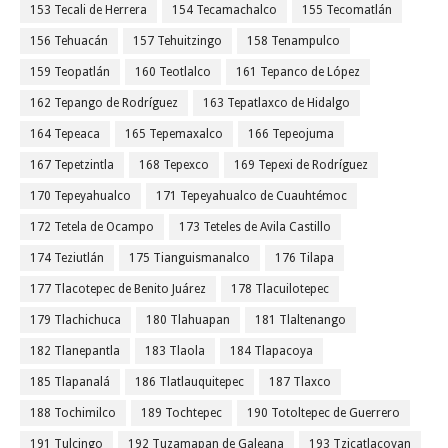
153 Tecali de Herrera
154 Tecamachalco
155 Tecomatlán
156 Tehuacán
157 Tehuitzingo
158 Tenampulco
159 Teopatlán
160 Teotlalco
161 Tepanco de López
162 Tepango de Rodríguez
163 Tepatlaxco de Hidalgo
164 Tepeaca
165 Tepemaxalco
166 Tepeojuma
167 Tepetzintla
168 Tepexco
169 Tepexi de Rodríguez
170 Tepeyahualco
171 Tepeyahualco de Cuauhtémoc
172 Tetela de Ocampo
173 Teteles de Avila Castillo
174 Teziutlán
175 Tianguismanalco
176 Tilapa
177 Tlacotepec de Benito Juárez
178 Tlacuilotepec
179 Tlachichuca
180 Tlahuapan
181 Tlaltenango
182 Tlanepantla
183 Tlaola
184 Tlapacoya
185 Tlapanalá
186 Tlatlauquitepec
187 Tlaxco
188 Tochimilco
189 Tochtepec
190 Totoltepec de Guerrero
191 Tulcingo
192 Tuzamapan de Galeana
193 Tzicatlacoyan