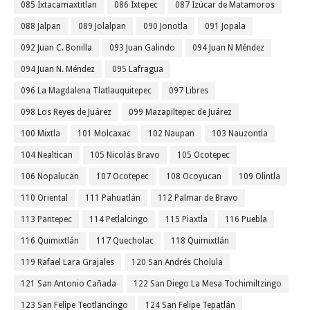
085 Ixtacamaxtitlan
086 Ixtepec
087 Izúcar de Matamoros
088 Jalpan
089 Jolalpan
090 Jonotla
091 Jopala
092 Juan C. Bonilla
093 Juan Galindo
094 Juan N Méndez
094 Juan N. Méndez
095 Lafragua
096 La Magdalena Tlatlauquitepec
097 Libres
098 Los Reyes de Juárez
099 Mazapiltepec de Juárez
100 Mixtla
101 Molcaxac
102 Naupan
103 Nauzontla
104 Nealtican
105 Nicolás Bravo
105 Ocotepec
106 Nopalucan
107 Ocotepec
108 Ocoyucan
109 Olintla
110 Oriental
111 Pahuatlán
112 Palmar de Bravo
113 Pantepec
114 Petlalcingo
115 Piaxtla
116 Puebla
116 Quimixtlán
117 Quecholac
118 Quimixtlán
119 Rafael Lara Grajales
120 San Andrés Cholula
121 San Antonio Cañada
122 San Diego La Mesa Tochimiltzingo
123 San Felipe Teotlancingo
124 San Felipe Tepatlán