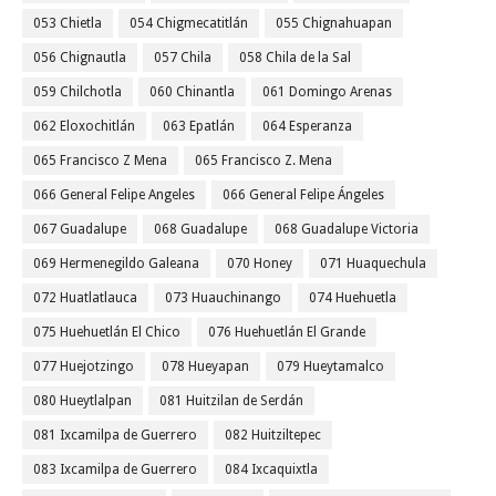
053 Chietla
054 Chigmecatitlán
055 Chignahuapan
056 Chignautla
057 Chila
058 Chila de la Sal
059 Chilchotla
060 Chinantla
061 Domingo Arenas
062 Eloxochitlán
063 Epatlán
064 Esperanza
065 Francisco Z Mena
065 Francisco Z. Mena
066 General Felipe Angeles
066 General Felipe Ángeles
067 Guadalupe
068 Guadalupe
068 Guadalupe Victoria
069 Hermenegildo Galeana
070 Honey
071 Huaquechula
072 Huatlatlauca
073 Huauchinango
074 Huehuetla
075 Huehuetlán El Chico
076 Huehuetlán El Grande
077 Huejotzingo
078 Hueyapan
079 Hueytamalco
080 Hueytlalpan
081 Huitzilan de Serdán
081 Ixcamilpa de Guerrero
082 Huitziltepec
083 Ixcamilpa de Guerrero
084 Ixcaquixtla