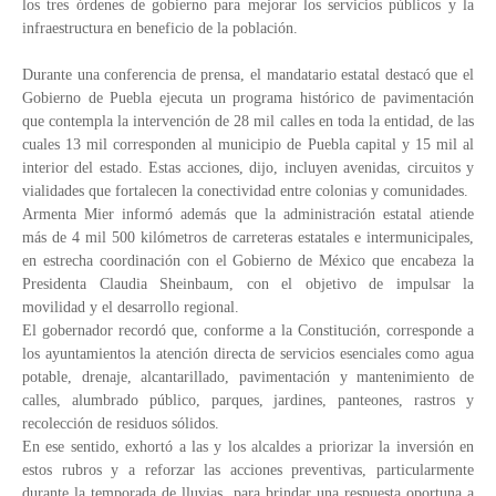
los tres órdenes de gobierno para mejorar los servicios públicos y la
infraestructura en beneficio de la población.
Durante una conferencia de prensa, el mandatario estatal destacó que el
Gobierno de Puebla ejecuta un programa histórico de pavimentación
que contempla la intervención de 28 mil calles en toda la entidad, de las
cuales 13 mil corresponden al municipio de Puebla capital y 15 mil al
interior del estado. Estas acciones, dijo, incluyen avenidas, circuitos y
vialidades que fortalecen la conectividad entre colonias y comunidades.
Armenta Mier informó además que la administración estatal atiende
más de 4 mil 500 kilómetros de carreteras estatales e intermunicipales,
en estrecha coordinación con el Gobierno de México que encabeza la
Presidenta Claudia Sheinbaum, con el objetivo de impulsar la
movilidad y el desarrollo regional.
El gobernador recordó que, conforme a la Constitución, corresponde a
los ayuntamientos la atención directa de servicios esenciales como agua
potable, drenaje, alcantarillado, pavimentación y mantenimiento de
calles, alumbrado público, parques, jardines, panteones, rastros y
recolección de residuos sólidos.
En ese sentido, exhortó a las y los alcaldes a priorizar la inversión en
estos rubros y a reforzar las acciones preventivas, particularmente
durante la temporada de lluvias, para brindar una respuesta oportuna a