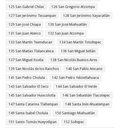
125 San Gabriel Chilac
126 San Gregorio Atzompa
127 San Jerónimo Tecuanipan
128 San Jerónimo Xayacatlán
129 San José Chiapa
130 San José Miahuatlán
131 San Juan Atenco
132 San Juan Atzompa
133 San Martín Texmelucan
134 San Martín Totoltepec
135 San Matías Tlalancaleca
136 San Miguel Ixitlán
137 San Miguel Xoxtla
138 San Nicolás Buenos Aires
139 San Nicolás de los Ranchos
140 San Pablo Anicano
141 San Pedro Cholula
142 San Pedro Yeloixtlahuaca
143 San Salvador El Seco
144 San Salvador El Verde
145 San Salvador Huixcolotla
146 San Sebastián Tlacotepec
147 Santa Catarina Tlaltempan
148 Santa Inés Ahuatempan
149 Santa Isabel Cholula
150 Santiago Miahuatlán
151 Santo Tomás Hueyotlipan
152 Soltepec