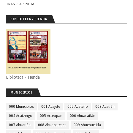
TRANSPARENCIA
BIBLIOTECA - TIENDA
Biblioteca - Tienda
MUNICIPIOS
000 Municipios
001 Acajete
002 Acateno
003 Acatlán
004 Acatzingo
005 Acteopan
006 Ahuacatlán
007 Ahuatlán
008 Ahuazotepec
009 Ahuehuetitla