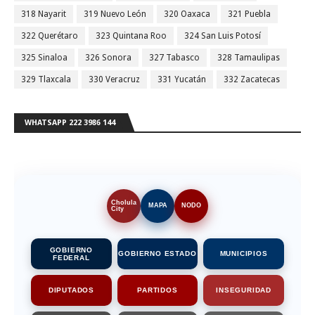
318 Nayarit
319 Nuevo León
320 Oaxaca
321 Puebla
322 Querétaro
323 Quintana Roo
324 San Luis Potosí
325 Sinaloa
326 Sonora
327 Tabasco
328 Tamaulipas
329 Tlaxcala
330 Veracruz
331 Yucatán
332 Zacatecas
WHATSAPP 222 3986 144
Cholula
MAPA
NODO
City
GOBIERNO
GOBIERNO ESTADO
MUNICIPIOS
FEDERAL
DIPUTADOS
PARTIDOS
INSEGURIDAD