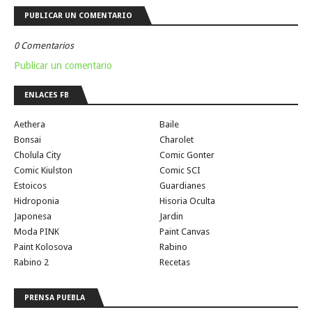
PUBLICAR UN COMENTARIO
0 Comentarios
Publicar un comentario
ENLACES FB
Aethera
Baile
Bonsai
Charolet
Cholula City
Comic Gonter
Comic Kiulston
Comic SCI
Estoicos
Guardianes
Hidroponia
Hisoria Oculta
Japonesa
Jardin
Moda PINK
Paint Canvas
Paint Kolosova
Rabino
Rabino 2
Recetas
PRENSA PUEBLA