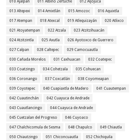
010 Ajalpan
011 Albino Zertuche
012 Aljojuca
013 Altepexi
014 Amixtlán
015 Amozoc
016 Aquixtla
017 Atempan
018 Atexcal
019 Atlequizayán
020 Atlixco
021 Atoyatempan
022 Atzala
023 Atzitzihuacán
024 Atzitzintla
025 Axutla
026 Ayotoxco de Guerrero
027 Calpan
028 Caltepec
029 Camocuautla
030 Cañada Morelos
031 Caxhuacan
032 Coatepec
033 Coatzingo
034 Cohetzala
035 Cohuecan
036 Coronango
037 Coxcatlán
038 Coyomeapan
039 Coyotepec
040 Cuapiaxtla de Madero
041 Cuautempan
042 Cuautinchán
042 Cuayuca de Andrade
043 Cuautlancingo
044 Cuayuca de Andrade
045 Cuetzalan del Progreso
046 Cuyoaco
047 Chalchicomula de Sesma
048 Chapulco
049 Chiautla
050 Chiautzingo
051 Chiconcuautla
052 Chichiquila