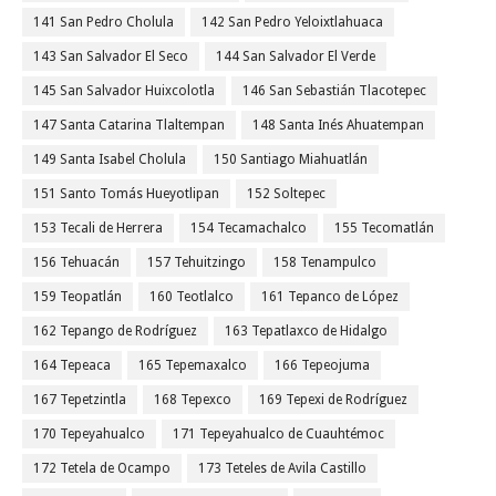
141 San Pedro Cholula
142 San Pedro Yeloixtlahuaca
143 San Salvador El Seco
144 San Salvador El Verde
145 San Salvador Huixcolotla
146 San Sebastián Tlacotepec
147 Santa Catarina Tlaltempan
148 Santa Inés Ahuatempan
149 Santa Isabel Cholula
150 Santiago Miahuatlán
151 Santo Tomás Hueyotlipan
152 Soltepec
153 Tecali de Herrera
154 Tecamachalco
155 Tecomatlán
156 Tehuacán
157 Tehuitzingo
158 Tenampulco
159 Teopatlán
160 Teotlalco
161 Tepanco de López
162 Tepango de Rodríguez
163 Tepatlaxco de Hidalgo
164 Tepeaca
165 Tepemaxalco
166 Tepeojuma
167 Tepetzintla
168 Tepexco
169 Tepexi de Rodríguez
170 Tepeyahualco
171 Tepeyahualco de Cuauhtémoc
172 Tetela de Ocampo
173 Teteles de Avila Castillo