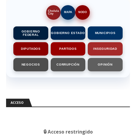
Cholula
MAPA
NODO
City
GOBIERNO
GOBIERNO ESTADO
MUNICIPIOS
FEDERAL
DIPUTADOS
PARTIDOS
INSEGURIDAD
NEGOCIOS
CORRUPCIÓN
OPINIÓN
ACCESO
🔒 Acceso restringido