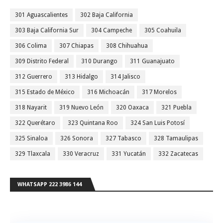
301 Aguascalientes
302 Baja California
303 Baja California Sur
304 Campeche
305 Coahuila
306 Colima
307 Chiapas
308 Chihuahua
309 Distrito Federal
310 Durango
311 Guanajuato
312 Guerrero
313 Hidalgo
314 Jalisco
315 Estado de México
316 Michoacán
317 Morelos
318 Nayarit
319 Nuevo León
320 Oaxaca
321 Puebla
322 Querétaro
323 Quintana Roo
324 San Luis Potosí
325 Sinaloa
326 Sonora
327 Tabasco
328 Tamaulipas
329 Tlaxcala
330 Veracruz
331 Yucatán
332 Zacatecas
WHATSAPP 222 3986 144