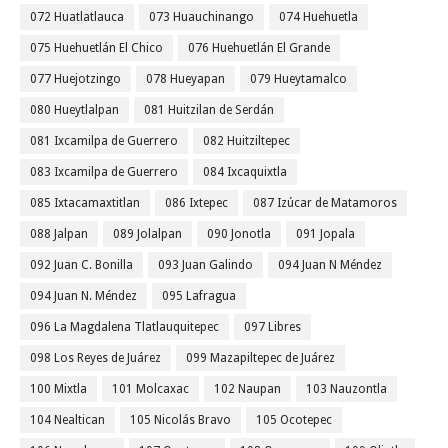
072 Huatlatlauca
073 Huauchinango
074 Huehuetla
075 Huehuetlán El Chico
076 Huehuetlán El Grande
077 Huejotzingo
078 Hueyapan
079 Hueytamalco
080 Hueytlalpan
081 Huitzilan de Serdán
081 Ixcamilpa de Guerrero
082 Huitziltepec
083 Ixcamilpa de Guerrero
084 Ixcaquixtla
085 Ixtacamaxtitlan
086 Ixtepec
087 Izúcar de Matamoros
088 Jalpan
089 Jolalpan
090 Jonotla
091 Jopala
092 Juan C. Bonilla
093 Juan Galindo
094 Juan N Méndez
094 Juan N. Méndez
095 Lafragua
096 La Magdalena Tlatlauquitepec
097 Libres
098 Los Reyes de Juárez
099 Mazapiltepec de Juárez
100 Mixtla
101 Molcaxac
102 Naupan
103 Nauzontla
104 Nealtican
105 Nicolás Bravo
105 Ocotepec