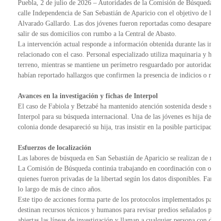
Puebla, 2 de julio de 2026 – Autoridades de la Comisión de Búsqueda de 
calle Independencia de San Sebastián de Aparicio con el objetivo de local
Alvarado Gallardo. Las dos jóvenes fueron reportadas como desaparecidas
salir de sus domicilios con rumbo a la Central de Abasto.
La intervención actual responde a información obtenida durante las invest
relacionado con el caso. Personal especializado utiliza maquinaria y herra
terreno, mientras se mantiene un perímetro resguardado por autoridades est
habían reportado hallazgos que confirmen la presencia de indicios o rest
Avances en la investigación y fichas de Interpol
El caso de Fabiola y Betzabé ha mantenido atención sostenida desde su de
Interpol para su búsqueda internacional. Una de las jóvenes es hija de E
colonia donde desapareció su hija, tras insistir en la posible participació
Esfuerzos de localización
Las labores de búsqueda en San Sebastián de Aparicio se realizan de mane
La Comisión de Búsqueda continúa trabajando en coordinación con otras in
quienes fueron privadas de la libertad según los datos disponibles. Famil
lo largo de más de cinco años.
Este tipo de acciones forma parte de los protocolos implementados para a
destinan recursos técnicos y humanos para revisar predios señalados por 
abiertas las líneas de investigación y llaman a cualquier persona con datos