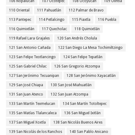
106 Nopalucan
107 Ocotepec
108 Ocoyucan
109 Olintla
110 Oriental
111 Pahuatlán
112 Palmar de Bravo
113 Pantepec
114 Petlalcingo
115 Piaxtla
116 Puebla
116 Quimixtlán
117 Quecholac
118 Quimixtlán
119 Rafael Lara Grajales
120 San Andrés Cholula
121 San Antonio Cañada
122 San Diego La Mesa Tochimiltzingo
123 San Felipe Teotlancingo
124 San Felipe Tepatlán
125 San Gabriel Chilac
126 San Gregorio Atzompa
127 San Jerónimo Tecuanipan
128 San Jerónimo Xayacatlán
129 San José Chiapa
130 San José Miahuatlán
131 San Juan Atenco
132 San Juan Atzompa
133 San Martín Texmelucan
134 San Martín Totoltepec
135 San Matías Tlalancaleca
136 San Miguel Ixitlán
137 San Miguel Xoxtla
138 San Nicolás Buenos Aires
139 San Nicolás de los Ranchos
140 San Pablo Anicano