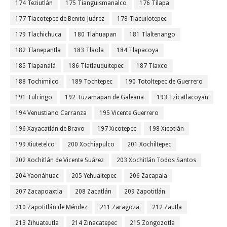
174 Teziutlán
175 Tianguismanalco
176 Tilapa
177 Tlacotepec de Benito Juárez
178 Tlacuilotepec
179 Tlachichuca
180 Tlahuapan
181 Tlaltenango
182 Tlanepantla
183 Tlaola
184 Tlapacoya
185 Tlapanalá
186 Tlatlauquitepec
187 Tlaxco
188 Tochimilco
189 Tochtepec
190 Totoltepec de Guerrero
191 Tulcingo
192 Tuzamapan de Galeana
193 Tzicatlacoyan
194 Venustiano Carranza
195 Vicente Guerrero
196 Xayacatlán de Bravo
197 Xicotepec
198 Xicotlán
199 Xiutetelco
200 Xochiapulco
201 Xochiltepec
202 Xochitlán de Vicente Suárez
203 Xochitlán Todos Santos
204 Yaonáhuac
205 Yehualtepec
206 Zacapala
207 Zacapoaxtla
208 Zacatlán
209 Zapotitlán
210 Zapotitlán de Méndez
211 Zaragoza
212 Zautla
213 Zihuateutla
214 Zinacatepec
215 Zongozotla