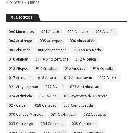
Biblioteca - Tienda
MUNICIPIOS
000 Municipios
001 Acajete
002 Acateno
003 Acatlán
004 Acatzingo
005 Acteopan
006 Ahuacatlán
007 Ahuatlán
008 Ahuazotepec
009 Ahuehuetitla
010 Ajalpan
011 Albino Zertuche
012 Aljojuca
013 Altepexi
014 Amixtlán
015 Amozoc
016 Aquixtla
017 Atempan
018 Atexcal
019 Atlequizayán
020 Atlixco
021 Atoyatempan
022 Atzala
023 Atzitzihuacán
024 Atzitzintla
025 Axutla
026 Ayotoxco de Guerrero
027 Calpan
028 Caltepec
029 Camocuautla
030 Cañada Morelos
031 Caxhuacan
032 Coatepec
033 Coatzingo
034 Cohetzala
035 Cohuecan