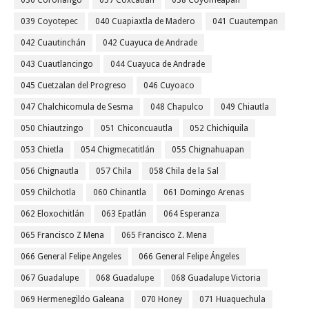
036 Coronango
037 Coxcatlán
038 Coyomeapan
039 Coyotepec
040 Cuapiaxtla de Madero
041 Cuautempan
042 Cuautinchán
042 Cuayuca de Andrade
043 Cuautlancingo
044 Cuayuca de Andrade
045 Cuetzalan del Progreso
046 Cuyoaco
047 Chalchicomula de Sesma
048 Chapulco
049 Chiautla
050 Chiautzingo
051 Chiconcuautla
052 Chichiquila
053 Chietla
054 Chigmecatitlán
055 Chignahuapan
056 Chignautla
057 Chila
058 Chila de la Sal
059 Chilchotla
060 Chinantla
061 Domingo Arenas
062 Eloxochitlán
063 Epatlán
064 Esperanza
065 Francisco Z Mena
065 Francisco Z. Mena
066 General Felipe Angeles
066 General Felipe Ángeles
067 Guadalupe
068 Guadalupe
068 Guadalupe Victoria
069 Hermenegildo Galeana
070 Honey
071 Huaquechula