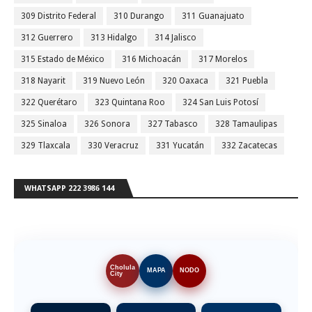
309 Distrito Federal
310 Durango
311 Guanajuato
312 Guerrero
313 Hidalgo
314 Jalisco
315 Estado de México
316 Michoacán
317 Morelos
318 Nayarit
319 Nuevo León
320 Oaxaca
321 Puebla
322 Querétaro
323 Quintana Roo
324 San Luis Potosí
325 Sinaloa
326 Sonora
327 Tabasco
328 Tamaulipas
329 Tlaxcala
330 Veracruz
331 Yucatán
332 Zacatecas
WHATSAPP 222 3986 144
Cholula
MAPA
NODO
City