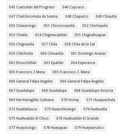
045 Cuetzalan del Progreso
046 Cuyoaco
047 Chalchicomula de Sesma
048 Chapulco
049 Chiautla
050 Chiautzingo
051 Chiconcuautla
052 Chichiquila
053 Chietla
054 Chigmecatitlán
055 Chignahuapan
056 Chignautla
057 Chila
058 Chila de la Sal
059 Chilchotla
060 Chinantla
061 Domingo Arenas
062 Eloxochitlán
063 Epatlán
064 Esperanza
065 Francisco Z Mena
065 Francisco Z. Mena
066 General Felipe Angeles
066 General Felipe Ángeles
067 Guadalupe
068 Guadalupe
068 Guadalupe Victoria
069 Hermenegildo Galeana
070 Honey
071 Huaquechula
072 Huatlatlauca
073 Huauchinango
074 Huehuetla
075 Huehuetlán El Chico
076 Huehuetlán El Grande
077 Huejotzingo
078 Hueyapan
079 Hueytamalco