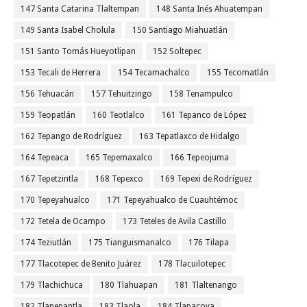
147 Santa Catarina Tlaltempan
148 Santa Inés Ahuatempan
149 Santa Isabel Cholula
150 Santiago Miahuatlán
151 Santo Tomás Hueyotlipan
152 Soltepec
153 Tecali de Herrera
154 Tecamachalco
155 Tecomatlán
156 Tehuacán
157 Tehuitzingo
158 Tenampulco
159 Teopatlán
160 Teotlalco
161 Tepanco de López
162 Tepango de Rodríguez
163 Tepatlaxco de Hidalgo
164 Tepeaca
165 Tepemaxalco
166 Tepeojuma
167 Tepetzintla
168 Tepexco
169 Tepexi de Rodríguez
170 Tepeyahualco
171 Tepeyahualco de Cuauhtémoc
172 Tetela de Ocampo
173 Teteles de Avila Castillo
174 Teziutlán
175 Tianguismanalco
176 Tilapa
177 Tlacotepec de Benito Juárez
178 Tlacuilotepec
179 Tlachichuca
180 Tlahuapan
181 Tlaltenango
182 Tlanepantla
183 Tlaola
184 Tlapacoya