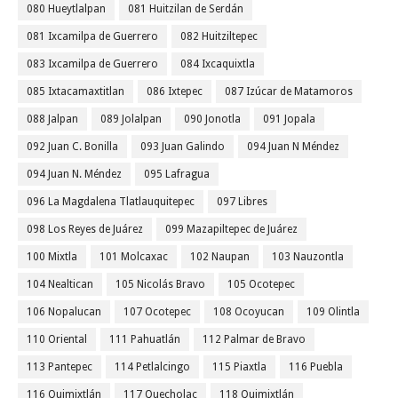
080 Hueytlalpan
081 Huitzilan de Serdán
081 Ixcamilpa de Guerrero
082 Huitziltepec
083 Ixcamilpa de Guerrero
084 Ixcaquixtla
085 Ixtacamaxtitlan
086 Ixtepec
087 Izúcar de Matamoros
088 Jalpan
089 Jolalpan
090 Jonotla
091 Jopala
092 Juan C. Bonilla
093 Juan Galindo
094 Juan N Méndez
094 Juan N. Méndez
095 Lafragua
096 La Magdalena Tlatlauquitepec
097 Libres
098 Los Reyes de Juárez
099 Mazapiltepec de Juárez
100 Mixtla
101 Molcaxac
102 Naupan
103 Nauzontla
104 Nealtican
105 Nicolás Bravo
105 Ocotepec
106 Nopalucan
107 Ocotepec
108 Ocoyucan
109 Olintla
110 Oriental
111 Pahuatlán
112 Palmar de Bravo
113 Pantepec
114 Petlalcingo
115 Piaxtla
116 Puebla
116 Quimixtlán
117 Quecholac
118 Quimixtlán