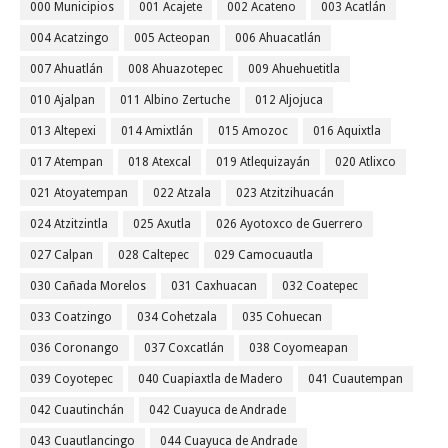
000 Municipios
001 Acajete
002 Acateno
003 Acatlán
004 Acatzingo
005 Acteopan
006 Ahuacatlán
007 Ahuatlán
008 Ahuazotepec
009 Ahuehuetitla
010 Ajalpan
011 Albino Zertuche
012 Aljojuca
013 Altepexi
014 Amixtlán
015 Amozoc
016 Aquixtla
017 Atempan
018 Atexcal
019 Atlequizayán
020 Atlixco
021 Atoyatempan
022 Atzala
023 Atzitzihuacán
024 Atzitzintla
025 Axutla
026 Ayotoxco de Guerrero
027 Calpan
028 Caltepec
029 Camocuautla
030 Cañada Morelos
031 Caxhuacan
032 Coatepec
033 Coatzingo
034 Cohetzala
035 Cohuecan
036 Coronango
037 Coxcatlán
038 Coyomeapan
039 Coyotepec
040 Cuapiaxtla de Madero
041 Cuautempan
042 Cuautinchán
042 Cuayuca de Andrade
043 Cuautlancingo
044 Cuayuca de Andrade