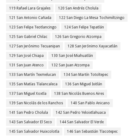
119 Rafael Lara Grajales
120 San Andrés Cholula
121 San Antonio Cañada
122 San Diego La Mesa Tochimiltzingo
123 San Felipe Teotlancingo
124 San Felipe Tepatlán
125 San Gabriel Chilac
126 San Gregorio Atzompa
127 San Jerónimo Tecuanipan
128 San Jerónimo Xayacatlán
129 San José Chiapa
130 San José Miahuatlán
131 San Juan Atenco
132 San Juan Atzompa
133 San Martín Texmelucan
134 San Martín Totoltepec
135 San Matías Tlalancaleca
136 San Miguel Ixitlán
137 San Miguel Xoxtla
138 San Nicolás Buenos Aires
139 San Nicolás de los Ranchos
140 San Pablo Anicano
141 San Pedro Cholula
142 San Pedro Yeloixtlahuaca
143 San Salvador El Seco
144 San Salvador El Verde
145 San Salvador Huixcolotla
146 San Sebastián Tlacotepec