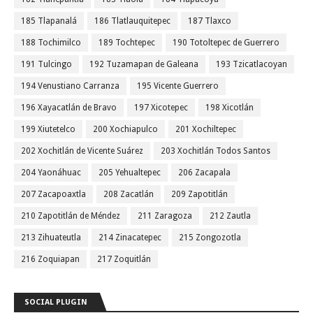
185 Tlapanalá
186 Tlatlauquitepec
187 Tlaxco
188 Tochimilco
189 Tochtepec
190 Totoltepec de Guerrero
191 Tulcingo
192 Tuzamapan de Galeana
193 Tzicatlacoyan
194 Venustiano Carranza
195 Vicente Guerrero
196 Xayacatlán de Bravo
197 Xicotepec
198 Xicotlán
199 Xiutetelco
200 Xochiapulco
201 Xochiltepec
202 Xochitlán de Vicente Suárez
203 Xochitlán Todos Santos
204 Yaonáhuac
205 Yehualtepec
206 Zacapala
207 Zacapoaxtla
208 Zacatlán
209 Zapotitlán
210 Zapotitlán de Méndez
211 Zaragoza
212 Zautla
213 Zihuateutla
214 Zinacatepec
215 Zongozotla
216 Zoquiapan
217 Zoquitlán
SOCIAL PLUGIN