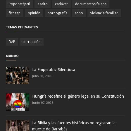
Popocatépetl
asalto
cadáver
documentos falsos
fichasp
opinión
pornografía
robo
violencia familiar
TEMAS RELEVANTES
DAP
corrupción
MUNDO
La Emperatriz Silenciosa
Julio 03, 2026
Hungría redefine el género legal en su Constitución
Junio 07, 2026
La Biblia y las fuentes históricas no registran la
muerte de Barrabás