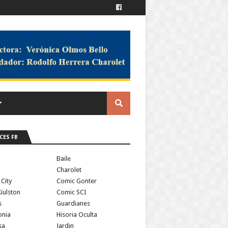
CES FB
a
Baile
Charolet
 City
Comic Gonter
iulston
Comic SCI
s
Guardianes
onia
Hisoria Oculta
sa
Jardin