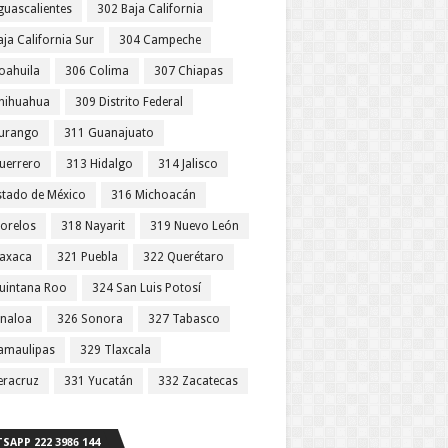
guascalientes
302 Baja California
ja California Sur
304 Campeche
oahuila
306 Colima
307 Chiapas
hihuahua
309 Distrito Federal
urango
311 Guanajuato
uerrero
313 Hidalgo
314 Jalisco
stado de México
316 Michoacán
orelos
318 Nayarit
319 Nuevo León
axaca
321 Puebla
322 Querétaro
uintana Roo
324 San Luis Potosí
inaloa
326 Sonora
327 Tabasco
amaulipas
329 Tlaxcala
eracruz
331 Yucatán
332 Zacatecas
SAPP 222 3986 144