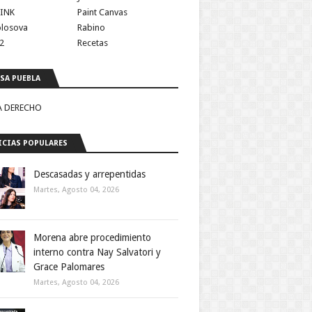
INK
Paint Canvas
olosova
Rabino
2
Recetas
SA PUEBLA
A DERECHO
CIAS POPULARES
Descasadas y arrepentidas
Martes, Agosto 04, 2026
Morena abre procedimiento
interno contra Nay Salvatori y
Grace Palomares
Martes, Agosto 04, 2026