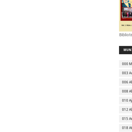
Bibliot
MUN
000 M
003 A
006 A
008 A
010 A
012 Al
015 
018 A