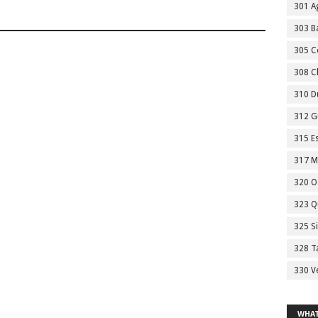
301 A
303 Ba
305 C
308 C
310 D
312 G
315 E
317 M
320 O
323 Q
325 S
328 T
330 V
WHAT