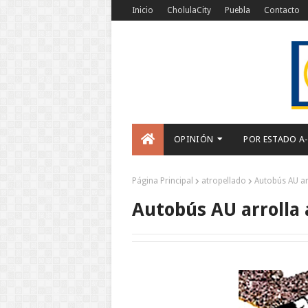
Inicio
CholulaCity
Puebla
Contacto
OPINIÓN
POR ESTADO A
Página Principal
atropellado
Autobús AU ar
Autobús AU arrolla