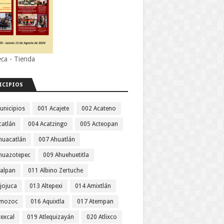
eca - Tienda
ICIPIOS
unicipios
001 Acajete
002 Acateno
catlán
004 Acatzingo
005 Acteopan
huacatlán
007 Ahuatlán
huazotepec
009 Ahuehuetitla
jalpan
011 Albino Zertuche
jojuca
013 Altepexi
014 Amixtlán
Amozoc
016 Aquixtla
017 Atempan
texcal
019 Atlequizayán
020 Atlixco