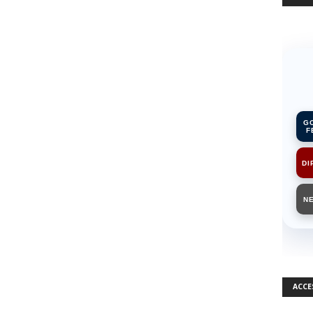
G
F
DI
N
ACCE