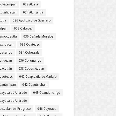
toyatempan
022 Atzala
tzitzihuacán
024 Atzitzintla
xutla
026 Ayotoxco de Guerrero
alpan
028 Caltepec
amocuautla
030 Cañada Morelos
axhuacan
032 Coatepec
oatzingo
034 Cohetzala
ohuecan
036 Coronango
oxcatlán
038 Coyomeapan
oyotepec
040 Cuapiaxtla de Madero
uautempan
042 Cuautinchán
uayuca de Andrade
043 Cuautlancingo
uayuca de Andrade
uetzalan del Progreso
046 Cuyoaco