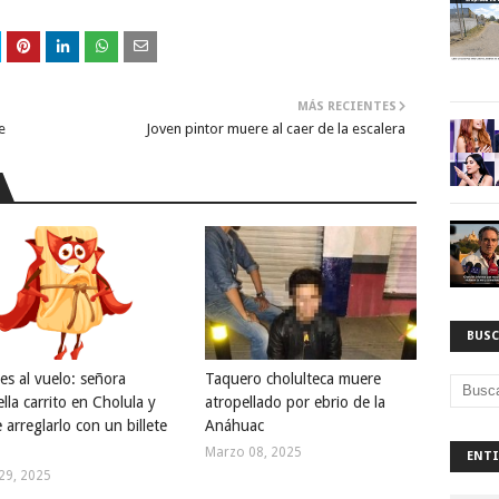
MÁS RECIENTES
e
Joven pintor muere al caer de la escalera
BUSC
es al vuelo: señora
Taquero cholulteca muere
lla carrito en Cholula y
atropellado por ebrio de la
 arreglarlo con un billete
Anáhuac
Marzo 08, 2025
ENTI
29, 2025