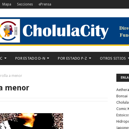
Mapa
Secciones
ePrensa
-C
POR ESTADO D-N
POR ESTADO P-Z
OTROS SITIOS
rolla a menor
ENLA
 a menor
Aether
Bonsai
Cholula
Comic K
Estoico
Hidrop
Japone