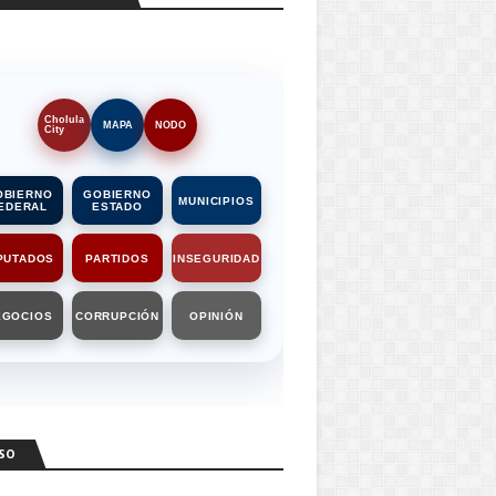
Cholula
MAPA
NODO
City
OBIERNO
GOBIERNO
MUNICIPIOS
EDERAL
ESTADO
PUTADOS
PARTIDOS
INSEGURIDAD
EGOCIOS
CORRUPCIÓN
OPINIÓN
SO