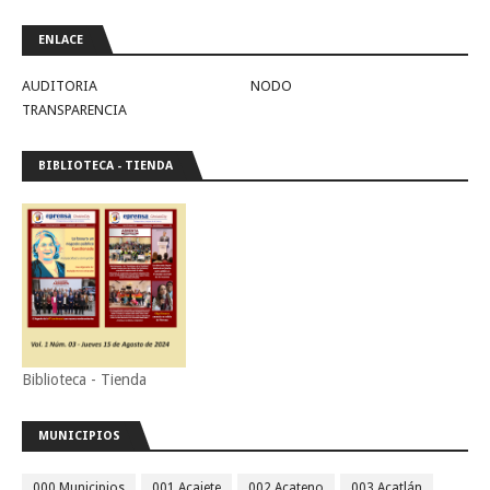
ENLACE
AUDITORIA
NODO
TRANSPARENCIA
BIBLIOTECA - TIENDA
Biblioteca - Tienda
MUNICIPIOS
000 Municipios
001 Acajete
002 Acateno
003 Acatlán