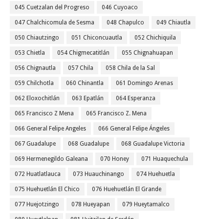
045 Cuetzalan del Progreso
046 Cuyoaco
047 Chalchicomula de Sesma
048 Chapulco
049 Chiautla
050 Chiautzingo
051 Chiconcuautla
052 Chichiquila
053 Chietla
054 Chigmecatitlán
055 Chignahuapan
056 Chignautla
057 Chila
058 Chila de la Sal
059 Chilchotla
060 Chinantla
061 Domingo Arenas
062 Eloxochitlán
063 Epatlán
064 Esperanza
065 Francisco Z Mena
065 Francisco Z. Mena
066 General Felipe Angeles
066 General Felipe Ángeles
067 Guadalupe
068 Guadalupe
068 Guadalupe Victoria
069 Hermenegildo Galeana
070 Honey
071 Huaquechula
072 Huatlatlauca
073 Huauchinango
074 Huehuetla
075 Huehuetlán El Chico
076 Huehuetlán El Grande
077 Huejotzingo
078 Hueyapan
079 Hueytamalco