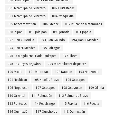
080 Hueytlalpan
081 Huitzilan de Serdán
081 Ixcamilpa de Guerrero
082 Huitziltepec
083 Ixcamilpa de Guerrero
084 Ixcaquixtla
085 Ixtacamaxtitlan
086 Ixtepec
087 Izúcar de Matamoros
088 Jalpan
089 Jolalpan
090 Jonotla
091 Jopala
092 Juan C. Bonilla
093 Juan Galindo
094 Juan N Méndez
094 Juan N. Méndez
095 Lafragua
096 La Magdalena Tlatlauquitepec
097 Libres
098 Los Reyes de Juárez
099 Mazapiltepec de Juárez
100 Mixtla
101 Molcaxac
102 Naupan
103 Nauzontla
104 Nealtican
105 Nicolás Bravo
105 Ocotepec
106 Nopalucan
107 Ocotepec
108 Ocoyucan
109 Olintla
110 Oriental
111 Pahuatlán
112 Palmar de Bravo
113 Pantepec
114 Petlalcingo
115 Piaxtla
116 Puebla
116 Quimixtlán
117 Quecholac
118 Quimixtlán