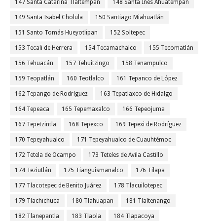
147 Santa Catarina Tlaltempan
148 Santa Inés Ahuatempan
149 Santa Isabel Cholula
150 Santiago Miahuatlán
151 Santo Tomás Hueyotlipan
152 Soltepec
153 Tecali de Herrera
154 Tecamachalco
155 Tecomatlán
156 Tehuacán
157 Tehuitzingo
158 Tenampulco
159 Teopatlán
160 Teotlalco
161 Tepanco de López
162 Tepango de Rodríguez
163 Tepatlaxco de Hidalgo
164 Tepeaca
165 Tepemaxalco
166 Tepeojuma
167 Tepetzintla
168 Tepexco
169 Tepexi de Rodríguez
170 Tepeyahualco
171 Tepeyahualco de Cuauhtémoc
172 Tetela de Ocampo
173 Teteles de Avila Castillo
174 Teziutlán
175 Tianguismanalco
176 Tilapa
177 Tlacotepec de Benito Juárez
178 Tlacuilotepec
179 Tlachichuca
180 Tlahuapan
181 Tlaltenango
182 Tlanepantla
183 Tlaola
184 Tlapacoya