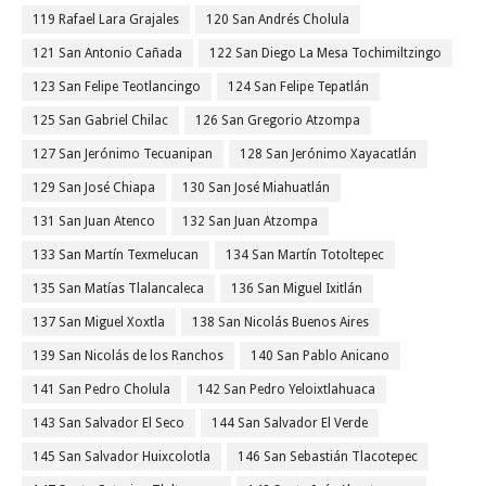
119 Rafael Lara Grajales
120 San Andrés Cholula
121 San Antonio Cañada
122 San Diego La Mesa Tochimiltzingo
123 San Felipe Teotlancingo
124 San Felipe Tepatlán
125 San Gabriel Chilac
126 San Gregorio Atzompa
127 San Jerónimo Tecuanipan
128 San Jerónimo Xayacatlán
129 San José Chiapa
130 San José Miahuatlán
131 San Juan Atenco
132 San Juan Atzompa
133 San Martín Texmelucan
134 San Martín Totoltepec
135 San Matías Tlalancaleca
136 San Miguel Ixitlán
137 San Miguel Xoxtla
138 San Nicolás Buenos Aires
139 San Nicolás de los Ranchos
140 San Pablo Anicano
141 San Pedro Cholula
142 San Pedro Yeloixtlahuaca
143 San Salvador El Seco
144 San Salvador El Verde
145 San Salvador Huixcolotla
146 San Sebastián Tlacotepec