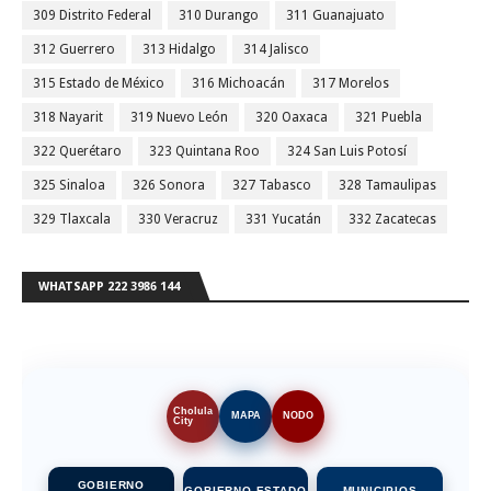
309 Distrito Federal
310 Durango
311 Guanajuato
312 Guerrero
313 Hidalgo
314 Jalisco
315 Estado de México
316 Michoacán
317 Morelos
318 Nayarit
319 Nuevo León
320 Oaxaca
321 Puebla
322 Querétaro
323 Quintana Roo
324 San Luis Potosí
325 Sinaloa
326 Sonora
327 Tabasco
328 Tamaulipas
329 Tlaxcala
330 Veracruz
331 Yucatán
332 Zacatecas
WHATSAPP 222 3986 144
Cholula
MAPA
NODO
City
GOBIERNO
GOBIERNO ESTADO
MUNICIPIOS