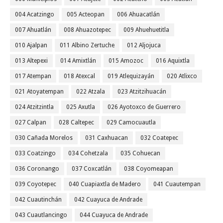
004 Acatzingo
005 Acteopan
006 Ahuacatlán
007 Ahuatlán
008 Ahuazotepec
009 Ahuehuetitla
010 Ajalpan
011 Albino Zertuche
012 Aljojuca
013 Altepexi
014 Amixtlán
015 Amozoc
016 Aquixtla
017 Atempan
018 Atexcal
019 Atlequizayán
020 Atlixco
021 Atoyatempan
022 Atzala
023 Atzitzihuacán
024 Atzitzintla
025 Axutla
026 Ayotoxco de Guerrero
027 Calpan
028 Caltepec
029 Camocuautla
030 Cañada Morelos
031 Caxhuacan
032 Coatepec
033 Coatzingo
034 Cohetzala
035 Cohuecan
036 Coronango
037 Coxcatlán
038 Coyomeapan
039 Coyotepec
040 Cuapiaxtla de Madero
041 Cuautempan
042 Cuautinchán
042 Cuayuca de Andrade
043 Cuautlancingo
044 Cuayuca de Andrade