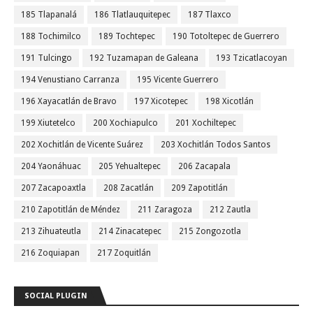
185 Tlapanalá
186 Tlatlauquitepec
187 Tlaxco
188 Tochimilco
189 Tochtepec
190 Totoltepec de Guerrero
191 Tulcingo
192 Tuzamapan de Galeana
193 Tzicatlacoyan
194 Venustiano Carranza
195 Vicente Guerrero
196 Xayacatlán de Bravo
197 Xicotepec
198 Xicotlán
199 Xiutetelco
200 Xochiapulco
201 Xochiltepec
202 Xochitlán de Vicente Suárez
203 Xochitlán Todos Santos
204 Yaonáhuac
205 Yehualtepec
206 Zacapala
207 Zacapoaxtla
208 Zacatlán
209 Zapotitlán
210 Zapotitlán de Méndez
211 Zaragoza
212 Zautla
213 Zihuateutla
214 Zinacatepec
215 Zongozotla
216 Zoquiapan
217 Zoquitlán
SOCIAL PLUGIN