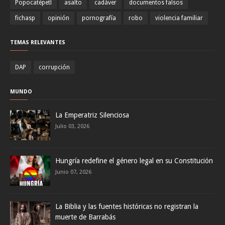
Popocatépetl
asalto
cadáver
documentos falsos
fichasp
opinión
pornografía
robo
violencia familiar
TEMAS RELEVANTES
DAP
corrupción
MUNDO
La Emperatriz Silenciosa
Julio 03, 2026
Hungría redefine el género legal en su Constitución
Junio 07, 2026
La Biblia y las fuentes históricas no registran la
muerte de Barrabás