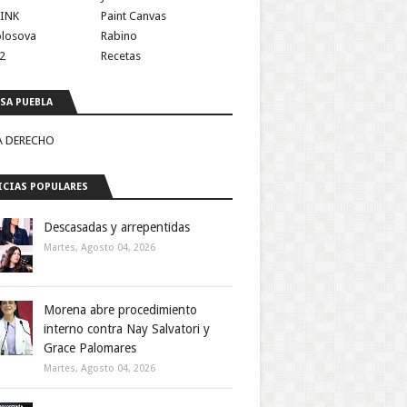
INK
Paint Canvas
olosova
Rabino
2
Recetas
SA PUEBLA
A DERECHO
CIAS POPULARES
Descasadas y arrepentidas
Martes, Agosto 04, 2026
Morena abre procedimiento
interno contra Nay Salvatori y
Grace Palomares
Martes, Agosto 04, 2026