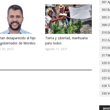
301 A
303 Ba
305 C
308 C
310 D
tan desaparecido al hijo
Tierra y Libertad, marihuana
312 G
xgobernador de Morelos
para todos
315 E
o 30, 2023
Agosto 11, 2021
317 M
320 O
323 Q
325 S
328 T
330 V
WHAT