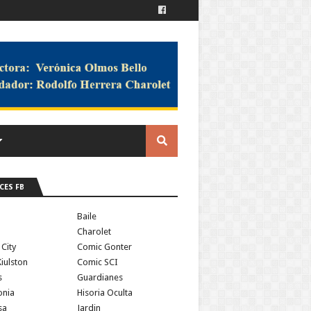
CES FB
a
Baile
Charolet
 City
Comic Gonter
iulston
Comic SCI
s
Guardianes
onia
Hisoria Oculta
sa
Jardin