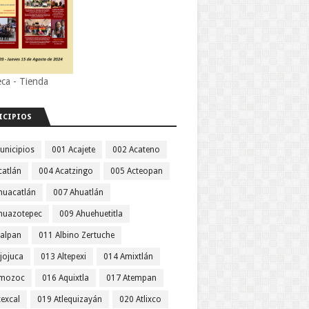
eca - Tienda
ICIPIOS
unicipios
001 Acajete
002 Acateno
catlán
004 Acatzingo
005 Acteopan
huacatlán
007 Ahuatlán
huazotepec
009 Ahuehuetitla
jalpan
011 Albino Zertuche
jojuca
013 Altepexi
014 Amixtlán
Amozoc
016 Aquixtla
017 Atempan
texcal
019 Atlequizayán
020 Atlixco