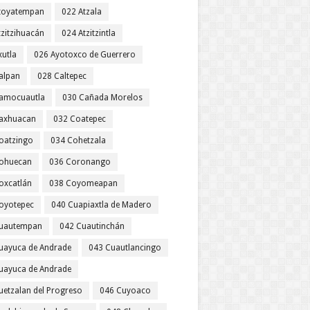
toyatempan
022 Atzala
tzitzihuacán
024 Atzitzintla
xutla
026 Ayotoxco de Guerrero
alpan
028 Caltepec
amocuautla
030 Cañada Morelos
axhuacan
032 Coatepec
oatzingo
034 Cohetzala
ohuecan
036 Coronango
oxcatlán
038 Coyomeapan
oyotepec
040 Cuapiaxtla de Madero
uautempan
042 Cuautinchán
uayuca de Andrade
043 Cuautlancingo
uayuca de Andrade
uetzalan del Progreso
046 Cuyoaco