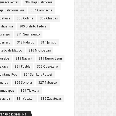
guascalientes
302 Baja California
ja California Sur
304 Campeche
oahuila
306 Colima
307 Chiapas
hihuahua
309 Distrito Federal
urango
311 Guanajuato
uerrero
313 Hidalgo
314 Jalisco
stado de México
316 Michoacán
orelos
318 Nayarit
319 Nuevo León
axaca
321 Puebla
322 Querétaro
uintana Roo
324 San Luis Potosí
inaloa
326 Sonora
327 Tabasco
amaulipas
329 Tlaxcala
eracruz
331 Yucatán
332 Zacatecas
SAPP 222 3986 144