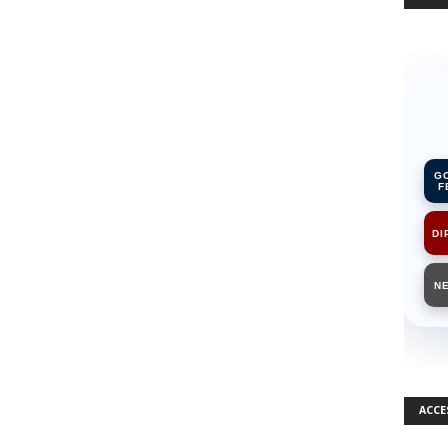
G
F
DI
N
ACCE