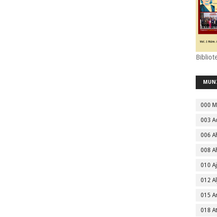
Bibliot
MUN
000 M
003 A
006 A
008 A
010 A
012 Al
015 
018 A