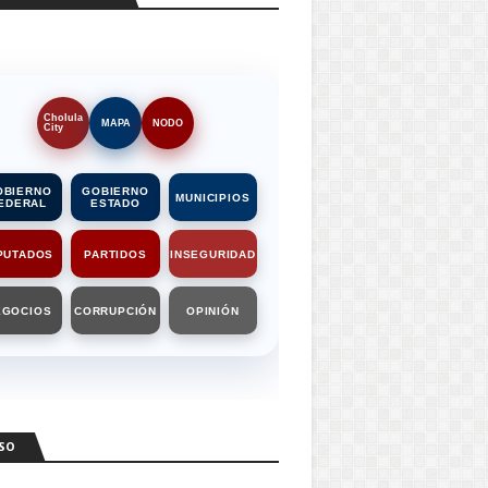
Cholula
MAPA
NODO
City
OBIERNO
GOBIERNO
MUNICIPIOS
EDERAL
ESTADO
PUTADOS
PARTIDOS
INSEGURIDAD
EGOCIOS
CORRUPCIÓN
OPINIÓN
SO