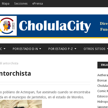
Mapa
Secciones
ePrensa
-C
POR ESTADO D-N
POR ESTADO P-Z
OTROS SITIOS
il antorchista
ENLA
antorchista
Aether
Bonsai
Cholula
Comic K
ipio poblano de Acteopan, fue asesinado cuando se encontraba
Estoico
ada en el municipio de Jantetelco, en el estado de Morelos.
Hidrop
Japone