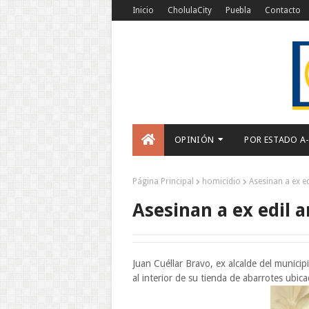
Inicio
CholulaCity
Puebla
Contacto
OPINIÓN
POR ESTADO A
Página Principal
homicidio
Asesinan a ex ed
Asesinan a ex edil 
Juan Cuéllar Bravo, ex alcalde del munic
al interior de su tienda de abarrotes ubic