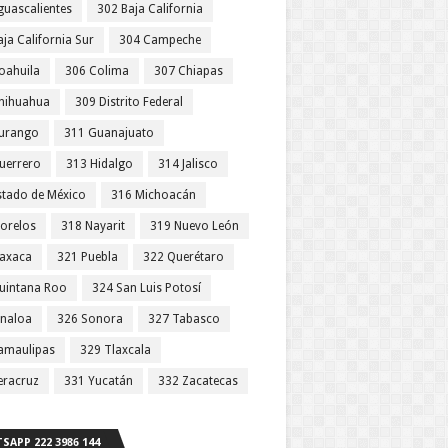
guascalientes
302 Baja California
ja California Sur
304 Campeche
oahuila
306 Colima
307 Chiapas
hihuahua
309 Distrito Federal
urango
311 Guanajuato
uerrero
313 Hidalgo
314 Jalisco
stado de México
316 Michoacán
orelos
318 Nayarit
319 Nuevo León
axaca
321 Puebla
322 Querétaro
uintana Roo
324 San Luis Potosí
inaloa
326 Sonora
327 Tabasco
amaulipas
329 Tlaxcala
eracruz
331 Yucatán
332 Zacatecas
SAPP 222 3986 144