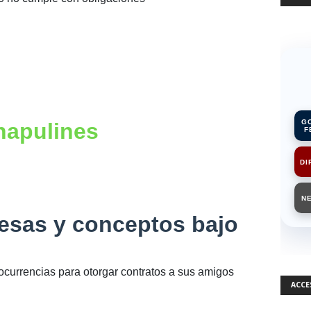
G
hapulines
F
DI
N
esas y conceptos bajo
ocurrencias para otorgar contratos a sus amigos
ACCE