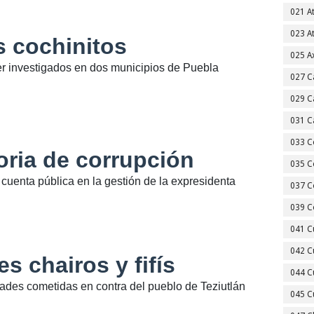
021 A
023 A
es cochinitos
025 A
r investigados en dos municipios de Puebla
027 C
029 C
031 C
033 C
oria de corrupción
035 C
cuenta pública en la gestión de la expresidenta
037 C
039 C
041 C
042 C
s chairos y fifís
044 C
ades cometidas en contra del pueblo de Teziutlán
045 C