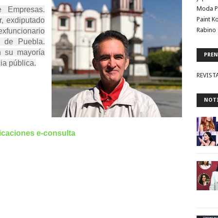
Moda P
e Empresas.
Paint K
tor, exdiputado
Rabino 
xfuncionario
o de Puebla.
n su mayoría
PREN
ia pública.
REVIST
NOTI
icaciones e-consulta