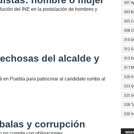
distas: hombre o mujer
301 A
lución del INE en la postulación de hombres y
303 Ba
305 C
308 C
310 D
312 G
echosas del alcalde y
315 E
317 M
320 O
á en Puebla para patrocinar al candidato rumbo al
323 Q
325 S
328 T
330 V
 balas y corrupción
WHAT
ro no cumple con obligaciones