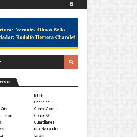
CES FB
a
Baile
Charolet
 City
Comic Gonter
iulston
Comic SCI
s
Guardianes
onia
Hisoria Oculta
sa
Jardin