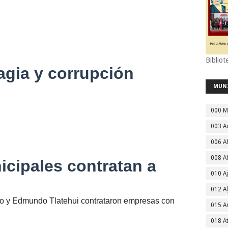
Bibliot
agia y corrupción
MUN
000 M
003 A
006 A
008 A
icipales contratan a
010 A
012 Al
o y Edmundo Tlatehui contrataron empresas con
015 
018 A