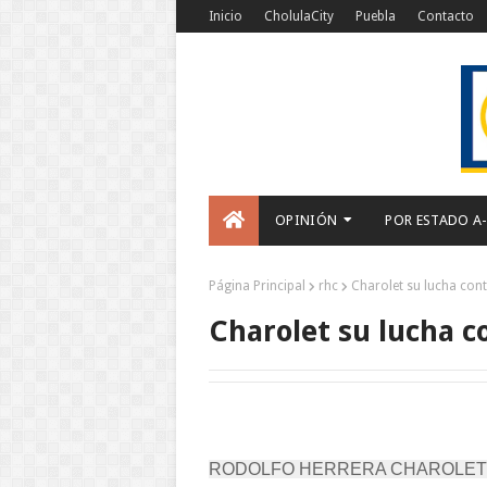
Inicio
CholulaCity
Puebla
Contacto
OPINIÓN
POR ESTADO A
Página Principal
rhc
Charolet su lucha cont
Charolet su lucha co
RODOLFO HERRERA CHAROLET