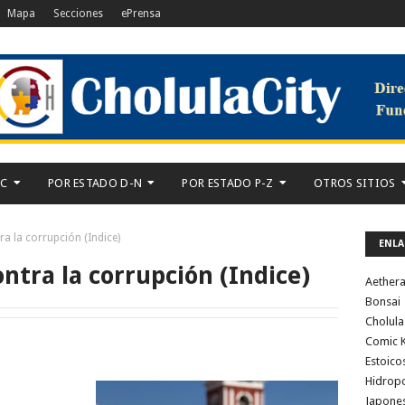
Mapa
Secciones
ePrensa
-C
POR ESTADO D-N
POR ESTADO P-Z
OTROS SITIOS
ra la corrupción (Indice)
ENLA
ntra la corrupción (Indice)
Aether
Bonsai
Cholula
Comic K
Estoico
Hidrop
Japone