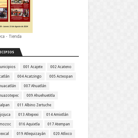
eca - Tienda
ICIPIOS
unicipios
001 Acajete
002 Acateno
catlán
004 Acatzingo
005 Acteopan
huacatlán
007 Ahuatlán
huazotepec
009 Ahuehuetitla
jalpan
011 Albino Zertuche
jojuca
013 Altepexi
014 Amixtlán
Amozoc
016 Aquixtla
017 Atempan
texcal
019 Atlequizayán
020 Atlixco