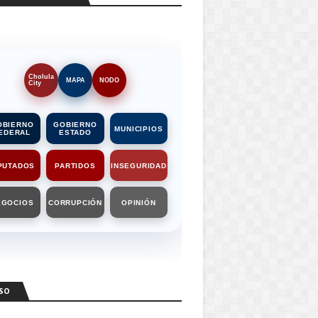
Cholula
MAPA
NODO
City
OBIERNO
GOBIERNO
MUNICIPIOS
EDERAL
ESTADO
PUTADOS
PARTIDOS
INSEGURIDAD
EGOCIOS
CORRUPCIÓN
OPINIÓN
SO