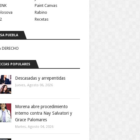
INK
Paint Canvas
olosova
Rabino
2
Recetas
SA PUEBLA
A DERECHO
CIAS POPULARES
Descasadas y arrepentidas
Jueves, Agosto 06, 2026
Morena abre procedimiento
interno contra Nay Salvatori y
Grace Palomares
Martes, Agosto 04, 2026