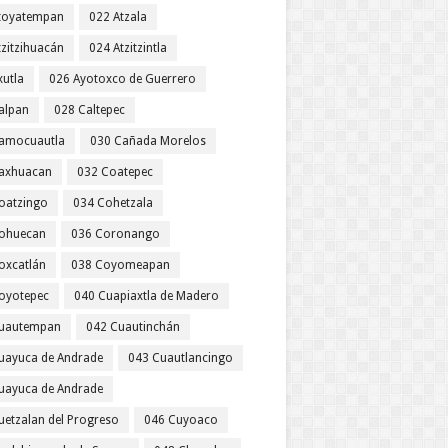
toyatempan
022 Atzala
tzitzihuacán
024 Atzitzintla
xutla
026 Ayotoxco de Guerrero
alpan
028 Caltepec
amocuautla
030 Cañada Morelos
axhuacan
032 Coatepec
oatzingo
034 Cohetzala
ohuecan
036 Coronango
oxcatlán
038 Coyomeapan
oyotepec
040 Cuapiaxtla de Madero
uautempan
042 Cuautinchán
uayuca de Andrade
043 Cuautlancingo
uayuca de Andrade
uetzalan del Progreso
046 Cuyoaco