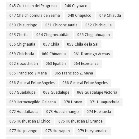
045 Cuetzalan del Progreso
046 Cuyoaco
047 Chalchicomula de Sesma
048 Chapulco
049 Chiautla
050 Chiautzingo
051 Chiconcuautla
052 Chichiquila
053 Chietla
054 Chigmecatitlán
055 Chignahuapan
056 Chignautla
057 Chila
058 Chila de la Sal
059 Chilchotla
060 Chinantla
061 Domingo Arenas
062 Eloxochitlán
063 Epatlán
064 Esperanza
065 Francisco Z Mena
065 Francisco Z. Mena
066 General Felipe Angeles
066 General Felipe Ángeles
067 Guadalupe
068 Guadalupe
068 Guadalupe Victoria
069 Hermenegildo Galeana
070 Honey
071 Huaquechula
072 Huatlatlauca
073 Huauchinango
074 Huehuetla
075 Huehuetlán El Chico
076 Huehuetlán El Grande
077 Huejotzingo
078 Hueyapan
079 Hueytamalco