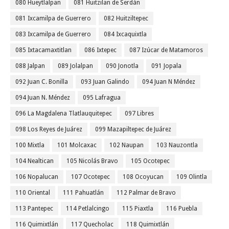
080 Hueytlalpan
081 Huitzilan de Serdán
081 Ixcamilpa de Guerrero
082 Huitziltepec
083 Ixcamilpa de Guerrero
084 Ixcaquixtla
085 Ixtacamaxtitlan
086 Ixtepec
087 Izúcar de Matamoros
088 Jalpan
089 Jolalpan
090 Jonotla
091 Jopala
092 Juan C. Bonilla
093 Juan Galindo
094 Juan N Méndez
094 Juan N. Méndez
095 Lafragua
096 La Magdalena Tlatlauquitepec
097 Libres
098 Los Reyes de Juárez
099 Mazapiltepec de Juárez
100 Mixtla
101 Molcaxac
102 Naupan
103 Nauzontla
104 Nealtican
105 Nicolás Bravo
105 Ocotepec
106 Nopalucan
107 Ocotepec
108 Ocoyucan
109 Olintla
110 Oriental
111 Pahuatlán
112 Palmar de Bravo
113 Pantepec
114 Petlalcingo
115 Piaxtla
116 Puebla
116 Quimixtlán
117 Quecholac
118 Quimixtlán