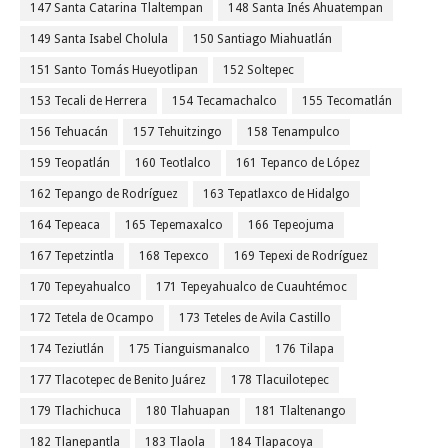
147 Santa Catarina Tlaltempan
148 Santa Inés Ahuatempan
149 Santa Isabel Cholula
150 Santiago Miahuatlán
151 Santo Tomás Hueyotlipan
152 Soltepec
153 Tecali de Herrera
154 Tecamachalco
155 Tecomatlán
156 Tehuacán
157 Tehuitzingo
158 Tenampulco
159 Teopatlán
160 Teotlalco
161 Tepanco de López
162 Tepango de Rodríguez
163 Tepatlaxco de Hidalgo
164 Tepeaca
165 Tepemaxalco
166 Tepeojuma
167 Tepetzintla
168 Tepexco
169 Tepexi de Rodríguez
170 Tepeyahualco
171 Tepeyahualco de Cuauhtémoc
172 Tetela de Ocampo
173 Teteles de Avila Castillo
174 Teziutlán
175 Tianguismanalco
176 Tilapa
177 Tlacotepec de Benito Juárez
178 Tlacuilotepec
179 Tlachichuca
180 Tlahuapan
181 Tlaltenango
182 Tlanepantla
183 Tlaola
184 Tlapacoya