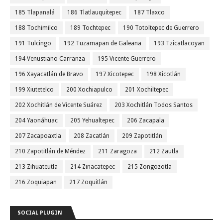
185 Tlapanalá
186 Tlatlauquitepec
187 Tlaxco
188 Tochimilco
189 Tochtepec
190 Totoltepec de Guerrero
191 Tulcingo
192 Tuzamapan de Galeana
193 Tzicatlacoyan
194 Venustiano Carranza
195 Vicente Guerrero
196 Xayacatlán de Bravo
197 Xicotepec
198 Xicotlán
199 Xiutetelco
200 Xochiapulco
201 Xochiltepec
202 Xochitlán de Vicente Suárez
203 Xochitlán Todos Santos
204 Yaonáhuac
205 Yehualtepec
206 Zacapala
207 Zacapoaxtla
208 Zacatlán
209 Zapotitlán
210 Zapotitlán de Méndez
211 Zaragoza
212 Zautla
213 Zihuateutla
214 Zinacatepec
215 Zongozotla
216 Zoquiapan
217 Zoquitlán
SOCIAL PLUGIN