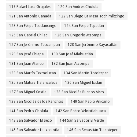
119 Rafael Lara Grajales
120 San Andrés Cholula
121 San Antonio Cañada
122 San Diego La Mesa Tochimiltzingo
123 San Felipe Teotlancingo
124 San Felipe Tepatlán
125 San Gabriel Chilac
126 San Gregorio Atzompa
127 San Jerónimo Tecuanipan
128 San Jerónimo Xayacatlán
129 San José Chiapa
130 San José Miahuatlán
131 San Juan Atenco
132 San Juan Atzompa
133 San Martín Texmelucan
134 San Martín Totoltepec
135 San Matías Tlalancaleca
136 San Miguel Ixitlán
137 San Miguel Xoxtla
138 San Nicolás Buenos Aires
139 San Nicolás de los Ranchos
140 San Pablo Anicano
141 San Pedro Cholula
142 San Pedro Yeloixtlahuaca
143 San Salvador El Seco
144 San Salvador El Verde
145 San Salvador Huixcolotla
146 San Sebastián Tlacotepec