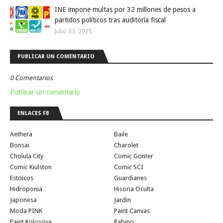
INE impone multas por 32 millones de pesos a
partidos políticos tras auditoría fiscal
Julio 03, 2025
PUBLICAR UN COMENTARIO
0 Comentarios
Publicar un comentario
ENLACES FB
Aethera
Baile
Bonsai
Charolet
Cholula City
Comic Gonter
Comic Kiulston
Comic SCI
Estoicos
Guardianes
Hidroponia
Hisoria Oculta
Japonesa
Jardin
Moda PINK
Paint Canvas
Paint Kolosova
Rabino