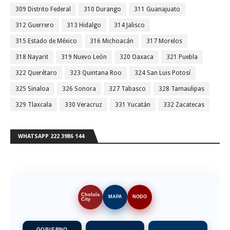
309 Distrito Federal
310 Durango
311 Guanajuato
312 Guerrero
313 Hidalgo
314 Jalisco
315 Estado de México
316 Michoacán
317 Morelos
318 Nayarit
319 Nuevo León
320 Oaxaca
321 Puebla
322 Querétaro
323 Quintana Roo
324 San Luis Potosí
325 Sinaloa
326 Sonora
327 Tabasco
328 Tamaulipas
329 Tlaxcala
330 Veracruz
331 Yucatán
332 Zacatecas
WHATSAPP 222 3986 144
Cholula
MAPA
NODO
City
GOBIERNO