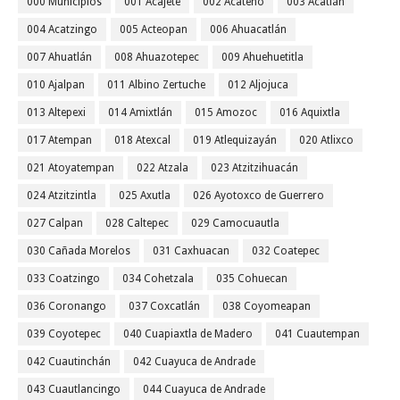
000 Municipios
001 Acajete
002 Acateno
003 Acatlán
004 Acatzingo
005 Acteopan
006 Ahuacatlán
007 Ahuatlán
008 Ahuazotepec
009 Ahuehuetitla
010 Ajalpan
011 Albino Zertuche
012 Aljojuca
013 Altepexi
014 Amixtlán
015 Amozoc
016 Aquixtla
017 Atempan
018 Atexcal
019 Atlequizayán
020 Atlixco
021 Atoyatempan
022 Atzala
023 Atzitzihuacán
024 Atzitzintla
025 Axutla
026 Ayotoxco de Guerrero
027 Calpan
028 Caltepec
029 Camocuautla
030 Cañada Morelos
031 Caxhuacan
032 Coatepec
033 Coatzingo
034 Cohetzala
035 Cohuecan
036 Coronango
037 Coxcatlán
038 Coyomeapan
039 Coyotepec
040 Cuapiaxtla de Madero
041 Cuautempan
042 Cuautinchán
042 Cuayuca de Andrade
043 Cuautlancingo
044 Cuayuca de Andrade