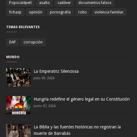
Popocatépetl
asalto
cadáver
documentos falsos
fichasp
opinión
pornografía
robo
violencia familiar
TEMAS RELEVANTES
DAP
corrupción
MUNDO
La Emperatriz Silenciosa
Julio 03, 2026
Hungría redefine el género legal en su Constitución
Junio 07, 2026
La Biblia y las fuentes históricas no registran la
muerte de Barrabás