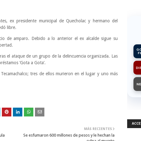
ntes, ex presidente municipal de Quecholac y hermano del
dó libre.
io de amparo. Debido a lo anterior el ex alcalde sigue su
ibertad.
G
F
as el ataque de un grupo de la delincuencia organizada. Las
préstamos ‘Gota a Gota’.
DI
 Tecamachalco; tres de ellos murieron en el lugar y uno más
N
ACCE
MÁS RECIENTES
ula
Se esfumaron 600 millones de pesos y le hechan la
culpa al muerto