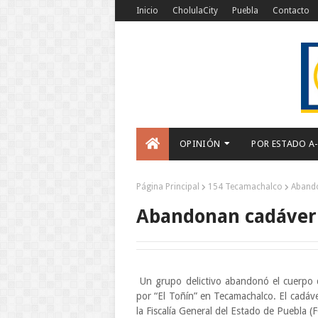
Inicio
CholulaCity
Puebla
Contacto
OPINIÓN
POR ESTADO A
Página Principal
154 Tecamachalco
Aband
Abandonan cadáver
Un grupo delictivo abandonó el cuerpo
por “El Toñín” en Tecamachalco. El cadá
la Fiscalía General del Estado de Puebla (