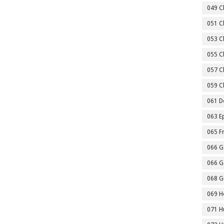
049 C
051 C
053 Ch
055 C
057 C
059 C
061 D
063 E
065 F
066 Ge
066 Ge
068 G
069 H
071 H