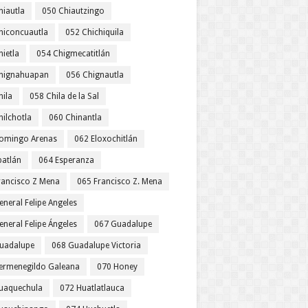
hiautla
050 Chiautzingo
hiconcuautla
052 Chichiquila
ietla
054 Chigmecatitlán
hignahuapan
056 Chignautla
hila
058 Chila de la Sal
hilchotla
060 Chinantla
omingo Arenas
062 Eloxochitlán
patlán
064 Esperanza
rancisco Z Mena
065 Francisco Z. Mena
neral Felipe Angeles
neral Felipe Ángeles
067 Guadalupe
uadalupe
068 Guadalupe Victoria
ermenegildo Galeana
070 Honey
uaquechula
072 Huatlatlauca