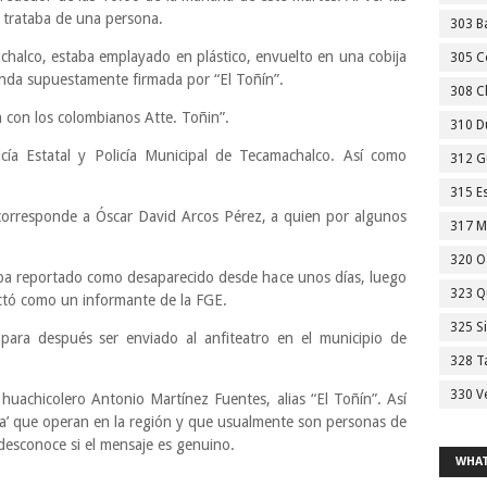
 trataba de una persona.
303 Ba
halco, estaba emplayado en plástico, envuelto en una cobija
305 C
enda supuestamente firmada por “El Toñín”.
308 C
n con los colombianos Atte. Toñin”.
310 D
cía Estatal y Policía Municipal de Tecamachalco. Así como
312 G
315 E
 corresponde a Óscar David Arcos Pérez, a quien por algunos
317 M
320 O
a reportado como desaparecido desde hace unos días, luego
323 Q
ectó como un informante de la FGE.
325 S
 para después ser enviado al anfiteatro en el municipio de
328 T
330 V
 huachicolero Antonio Martínez Fuentes, alias “El Toñín”. Así
ta’ que operan en la región y que usualmente son personas de
esconoce si el mensaje es genuino.
WHAT