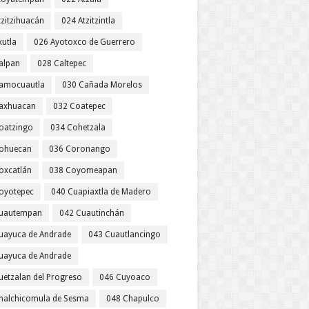
tzitzihuacán
024 Atzitzintla
xutla
026 Ayotoxco de Guerrero
alpan
028 Caltepec
amocuautla
030 Cañada Morelos
axhuacan
032 Coatepec
oatzingo
034 Cohetzala
ohuecan
036 Coronango
oxcatlán
038 Coyomeapan
oyotepec
040 Cuapiaxtla de Madero
uautempan
042 Cuautinchán
uayuca de Andrade
043 Cuautlancingo
uayuca de Andrade
uetzalan del Progreso
046 Cuyoaco
halchicomula de Sesma
048 Chapulco