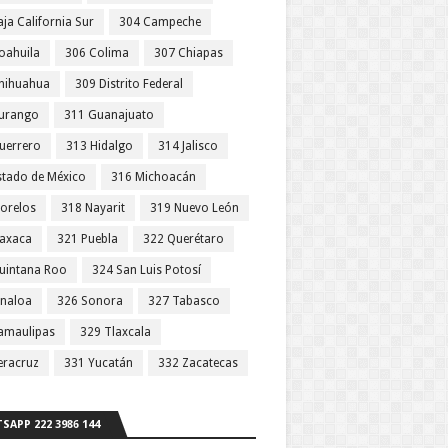
ja California Sur
304 Campeche
oahuila
306 Colima
307 Chiapas
hihuahua
309 Distrito Federal
urango
311 Guanajuato
uerrero
313 Hidalgo
314 Jalisco
stado de México
316 Michoacán
orelos
318 Nayarit
319 Nuevo León
axaca
321 Puebla
322 Querétaro
uintana Roo
324 San Luis Potosí
inaloa
326 Sonora
327 Tabasco
amaulipas
329 Tlaxcala
eracruz
331 Yucatán
332 Zacatecas
SAPP 222 3986 144