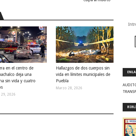
Intr
era en el centro de
Hallazgos de dos cuerpos sin
ENLA
achalco deja una
vida en límites municipales de
na sin vida y cuatro
Puebla
AUDIT
os
Marzo 28, 2026
TRANS
 29, 2026
BIBL