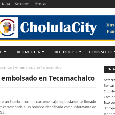
Mapa
Secciones
ePrensa
-C
POR ESTADO D-N
POR ESTADO P-Z
OTROS SITIOS
onan cadáver embolsado en Tecamachalco
ENLA
 embolsado en Tecamachalco
Aether
Bonsai
Cholula
Comic K
 de un hombre con un narcomensaje supuestamente firmado
Estoico
ver corresponde a un hombre identificado como informante de
Hidrop
FGE).
Japone