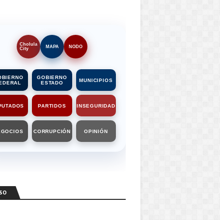
Cholula
MAPA
NODO
City
OBIERNO
GOBIERNO
MUNICIPIOS
EDERAL
ESTADO
PUTADOS
PARTIDOS
INSEGURIDAD
EGOCIOS
CORRUPCIÓN
OPINIÓN
SO