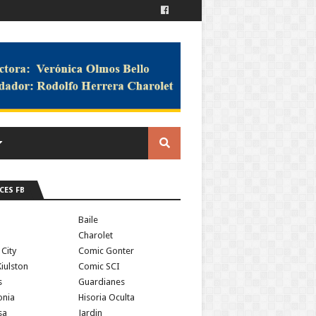
CES FB
a
Baile
Charolet
 City
Comic Gonter
iulston
Comic SCI
s
Guardianes
onia
Hisoria Oculta
sa
Jardin