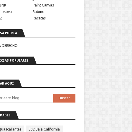
INK
Paint Canvas
olosova
Rabino
2
Recetas
SA PUEBLA
A DERECHO
CIAS POPULARES
AR AQUÍ
DADES
guascalientes
302 Baja California