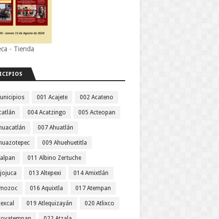
eca - Tienda
ICIPIOS
unicipios
001 Acajete
002 Acateno
catlán
004 Acatzingo
005 Acteopan
huacatlán
007 Ahuatlán
huazotepec
009 Ahuehuetitla
jalpan
011 Albino Zertuche
jojuca
013 Altepexi
014 Amixtlán
Amozoc
016 Aquixtla
017 Atempan
texcal
019 Atlequizayán
020 Atlixco
toyatempan
022 Atzala