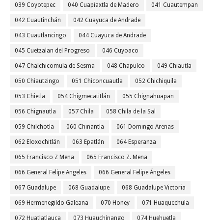
039 Coyotepec
040 Cuapiaxtla de Madero
041 Cuautempan
042 Cuautinchán
042 Cuayuca de Andrade
043 Cuautlancingo
044 Cuayuca de Andrade
045 Cuetzalan del Progreso
046 Cuyoaco
047 Chalchicomula de Sesma
048 Chapulco
049 Chiautla
050 Chiautzingo
051 Chiconcuautla
052 Chichiquila
053 Chietla
054 Chigmecatitlán
055 Chignahuapan
056 Chignautla
057 Chila
058 Chila de la Sal
059 Chilchotla
060 Chinantla
061 Domingo Arenas
062 Eloxochitlán
063 Epatlán
064 Esperanza
065 Francisco Z Mena
065 Francisco Z. Mena
066 General Felipe Angeles
066 General Felipe Ángeles
067 Guadalupe
068 Guadalupe
068 Guadalupe Victoria
069 Hermenegildo Galeana
070 Honey
071 Huaquechula
072 Huatlatlauca
073 Huauchinango
074 Huehuetla