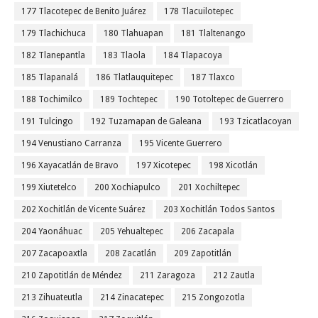
177 Tlacotepec de Benito Juárez
178 Tlacuilotepec
179 Tlachichuca
180 Tlahuapan
181 Tlaltenango
182 Tlanepantla
183 Tlaola
184 Tlapacoya
185 Tlapanalá
186 Tlatlauquitepec
187 Tlaxco
188 Tochimilco
189 Tochtepec
190 Totoltepec de Guerrero
191 Tulcingo
192 Tuzamapan de Galeana
193 Tzicatlacoyan
194 Venustiano Carranza
195 Vicente Guerrero
196 Xayacatlán de Bravo
197 Xicotepec
198 Xicotlán
199 Xiutetelco
200 Xochiapulco
201 Xochiltepec
202 Xochitlán de Vicente Suárez
203 Xochitlán Todos Santos
204 Yaonáhuac
205 Yehualtepec
206 Zacapala
207 Zacapoaxtla
208 Zacatlán
209 Zapotitlán
210 Zapotitlán de Méndez
211 Zaragoza
212 Zautla
213 Zihuateutla
214 Zinacatepec
215 Zongozotla