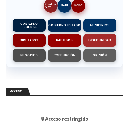
Cholula
MAPA
NODO
City
GOBIERNO
GOBIERNO ESTADO
MUNICIPIOS
FEDERAL
DIPUTADOS
PARTIDOS
INSEGURIDAD
NEGOCIOS
CORRUPCIÓN
OPINIÓN
ACCESO
🔒 Acceso restringido