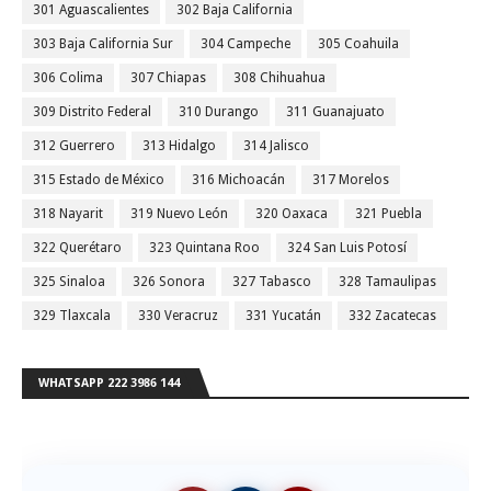
301 Aguascalientes
302 Baja California
303 Baja California Sur
304 Campeche
305 Coahuila
306 Colima
307 Chiapas
308 Chihuahua
309 Distrito Federal
310 Durango
311 Guanajuato
312 Guerrero
313 Hidalgo
314 Jalisco
315 Estado de México
316 Michoacán
317 Morelos
318 Nayarit
319 Nuevo León
320 Oaxaca
321 Puebla
322 Querétaro
323 Quintana Roo
324 San Luis Potosí
325 Sinaloa
326 Sonora
327 Tabasco
328 Tamaulipas
329 Tlaxcala
330 Veracruz
331 Yucatán
332 Zacatecas
WHATSAPP 222 3986 144