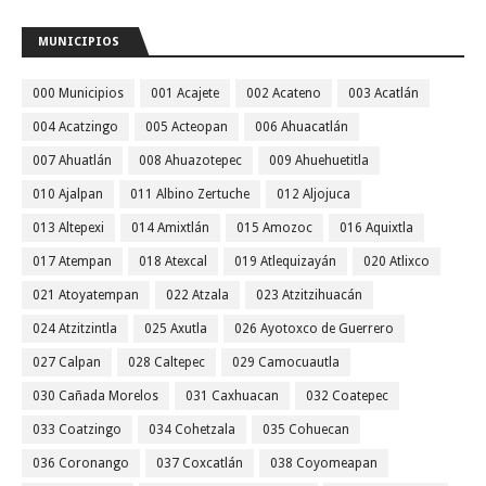
MUNICIPIOS
000 Municipios
001 Acajete
002 Acateno
003 Acatlán
004 Acatzingo
005 Acteopan
006 Ahuacatlán
007 Ahuatlán
008 Ahuazotepec
009 Ahuehuetitla
010 Ajalpan
011 Albino Zertuche
012 Aljojuca
013 Altepexi
014 Amixtlán
015 Amozoc
016 Aquixtla
017 Atempan
018 Atexcal
019 Atlequizayán
020 Atlixco
021 Atoyatempan
022 Atzala
023 Atzitzihuacán
024 Atzitzintla
025 Axutla
026 Ayotoxco de Guerrero
027 Calpan
028 Caltepec
029 Camocuautla
030 Cañada Morelos
031 Caxhuacan
032 Coatepec
033 Coatzingo
034 Cohetzala
035 Cohuecan
036 Coronango
037 Coxcatlán
038 Coyomeapan