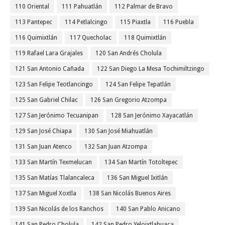
110 Oriental
111 Pahuatlán
112 Palmar de Bravo
113 Pantepec
114 Petlalcingo
115 Piaxtla
116 Puebla
116 Quimixtlán
117 Quecholac
118 Quimixtlán
119 Rafael Lara Grajales
120 San Andrés Cholula
121 San Antonio Cañada
122 San Diego La Mesa Tochimiltzingo
123 San Felipe Teotlancingo
124 San Felipe Tepatlán
125 San Gabriel Chilac
126 San Gregorio Atzompa
127 San Jerónimo Tecuanipan
128 San Jerónimo Xayacatlán
129 San José Chiapa
130 San José Miahuatlán
131 San Juan Atenco
132 San Juan Atzompa
133 San Martín Texmelucan
134 San Martín Totoltepec
135 San Matías Tlalancaleca
136 San Miguel Ixitlán
137 San Miguel Xoxtla
138 San Nicolás Buenos Aires
139 San Nicolás de los Ranchos
140 San Pablo Anicano
141 San Pedro Cholula
142 San Pedro Yeloixtlahuaca