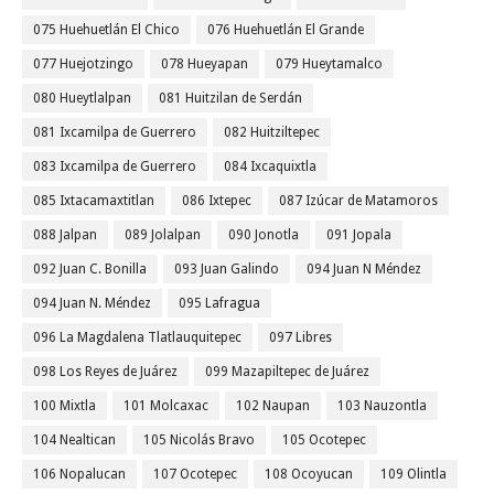
075 Huehuetlán El Chico
076 Huehuetlán El Grande
077 Huejotzingo
078 Hueyapan
079 Hueytamalco
080 Hueytlalpan
081 Huitzilan de Serdán
081 Ixcamilpa de Guerrero
082 Huitziltepec
083 Ixcamilpa de Guerrero
084 Ixcaquixtla
085 Ixtacamaxtitlan
086 Ixtepec
087 Izúcar de Matamoros
088 Jalpan
089 Jolalpan
090 Jonotla
091 Jopala
092 Juan C. Bonilla
093 Juan Galindo
094 Juan N Méndez
094 Juan N. Méndez
095 Lafragua
096 La Magdalena Tlatlauquitepec
097 Libres
098 Los Reyes de Juárez
099 Mazapiltepec de Juárez
100 Mixtla
101 Molcaxac
102 Naupan
103 Nauzontla
104 Nealtican
105 Nicolás Bravo
105 Ocotepec
106 Nopalucan
107 Ocotepec
108 Ocoyucan
109 Olintla