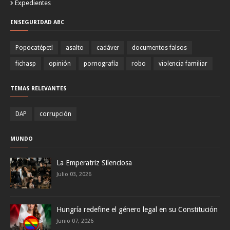
Expedientes
INSEGURIDAD ABC
Popocatépetl
asalto
cadáver
documentos falsos
fichasp
opinión
pornografía
robo
violencia familiar
TEMAS RELEVANTES
DAP
corrupción
MUNDO
La Emperatriz Silenciosa
Julio 03, 2026
Hungría redefine el género legal en su Constitución
Junio 07, 2026