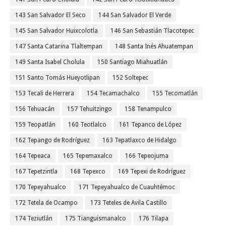
143 San Salvador El Seco
144 San Salvador El Verde
145 San Salvador Huixcolotla
146 San Sebastián Tlacotepec
147 Santa Catarina Tlaltempan
148 Santa Inés Ahuatempan
149 Santa Isabel Cholula
150 Santiago Miahuatlán
151 Santo Tomás Hueyotlipan
152 Soltepec
153 Tecali de Herrera
154 Tecamachalco
155 Tecomatlán
156 Tehuacán
157 Tehuitzingo
158 Tenampulco
159 Teopatlán
160 Teotlalco
161 Tepanco de López
162 Tepango de Rodríguez
163 Tepatlaxco de Hidalgo
164 Tepeaca
165 Tepemaxalco
166 Tepeojuma
167 Tepetzintla
168 Tepexco
169 Tepexi de Rodríguez
170 Tepeyahualco
171 Tepeyahualco de Cuauhtémoc
172 Tetela de Ocampo
173 Teteles de Avila Castillo
174 Teziutlán
175 Tianguismanalco
176 Tilapa