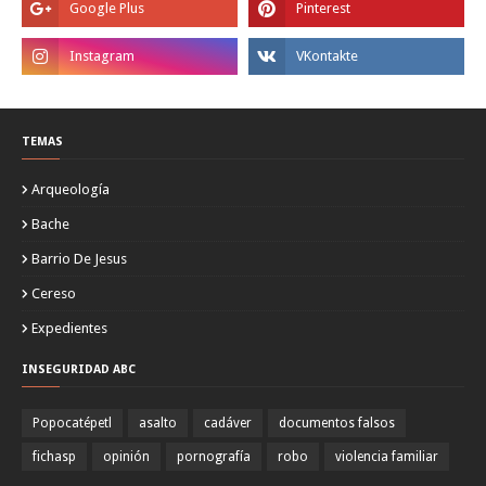
TEMAS
Arqueología
Bache
Barrio De Jesus
Cereso
Expedientes
INSEGURIDAD ABC
Popocatépetl
asalto
cadáver
documentos falsos
fichasp
opinión
pornografía
robo
violencia familiar