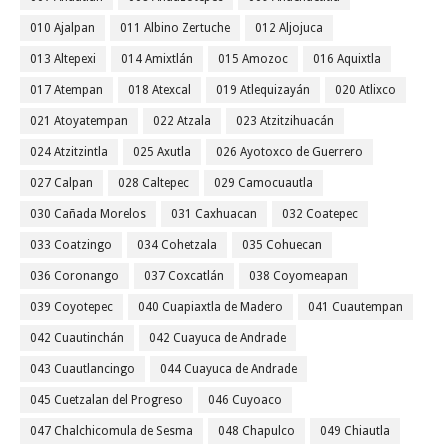
010 Ajalpan
011 Albino Zertuche
012 Aljojuca
013 Altepexi
014 Amixtlán
015 Amozoc
016 Aquixtla
017 Atempan
018 Atexcal
019 Atlequizayán
020 Atlixco
021 Atoyatempan
022 Atzala
023 Atzitzihuacán
024 Atzitzintla
025 Axutla
026 Ayotoxco de Guerrero
027 Calpan
028 Caltepec
029 Camocuautla
030 Cañada Morelos
031 Caxhuacan
032 Coatepec
033 Coatzingo
034 Cohetzala
035 Cohuecan
036 Coronango
037 Coxcatlán
038 Coyomeapan
039 Coyotepec
040 Cuapiaxtla de Madero
041 Cuautempan
042 Cuautinchán
042 Cuayuca de Andrade
043 Cuautlancingo
044 Cuayuca de Andrade
045 Cuetzalan del Progreso
046 Cuyoaco
047 Chalchicomula de Sesma
048 Chapulco
049 Chiautla