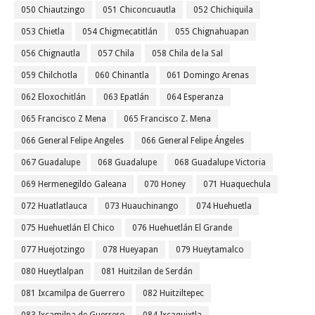
050 Chiautzingo
051 Chiconcuautla
052 Chichiquila
053 Chietla
054 Chigmecatitlán
055 Chignahuapan
056 Chignautla
057 Chila
058 Chila de la Sal
059 Chilchotla
060 Chinantla
061 Domingo Arenas
062 Eloxochitlán
063 Epatlán
064 Esperanza
065 Francisco Z Mena
065 Francisco Z. Mena
066 General Felipe Angeles
066 General Felipe Ángeles
067 Guadalupe
068 Guadalupe
068 Guadalupe Victoria
069 Hermenegildo Galeana
070 Honey
071 Huaquechula
072 Huatlatlauca
073 Huauchinango
074 Huehuetla
075 Huehuetlán El Chico
076 Huehuetlán El Grande
077 Huejotzingo
078 Hueyapan
079 Hueytamalco
080 Hueytlalpan
081 Huitzilan de Serdán
081 Ixcamilpa de Guerrero
082 Huitziltepec