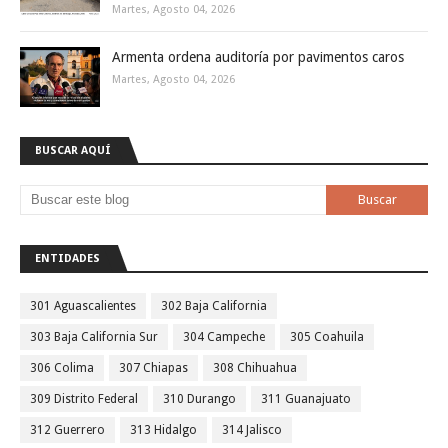
Martes, Agosto 04, 2026
Armenta ordena auditoría por pavimentos caros
Martes, Agosto 04, 2026
BUSCAR AQUÍ
ENTIDADES
301 Aguascalientes
302 Baja California
303 Baja California Sur
304 Campeche
305 Coahuila
306 Colima
307 Chiapas
308 Chihuahua
309 Distrito Federal
310 Durango
311 Guanajuato
312 Guerrero
313 Hidalgo
314 Jalisco