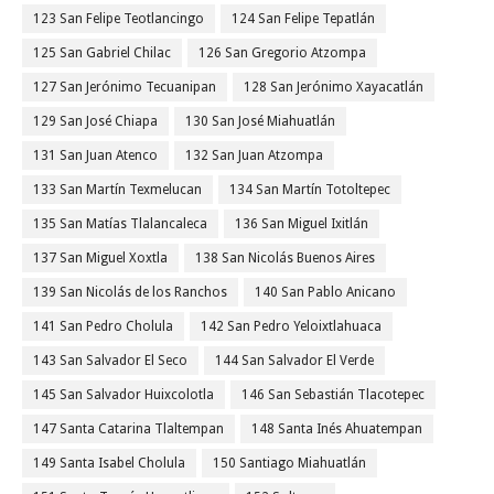
123 San Felipe Teotlancingo
124 San Felipe Tepatlán
125 San Gabriel Chilac
126 San Gregorio Atzompa
127 San Jerónimo Tecuanipan
128 San Jerónimo Xayacatlán
129 San José Chiapa
130 San José Miahuatlán
131 San Juan Atenco
132 San Juan Atzompa
133 San Martín Texmelucan
134 San Martín Totoltepec
135 San Matías Tlalancaleca
136 San Miguel Ixitlán
137 San Miguel Xoxtla
138 San Nicolás Buenos Aires
139 San Nicolás de los Ranchos
140 San Pablo Anicano
141 San Pedro Cholula
142 San Pedro Yeloixtlahuaca
143 San Salvador El Seco
144 San Salvador El Verde
145 San Salvador Huixcolotla
146 San Sebastián Tlacotepec
147 Santa Catarina Tlaltempan
148 Santa Inés Ahuatempan
149 Santa Isabel Cholula
150 Santiago Miahuatlán