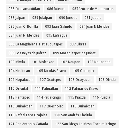
083 Ixcamilpa de Guerrero
084 Ixcaquixtla
085 Ixtacamaxtitlan
086 Ixtepec
087 Izúcar de Matamoros
088 Jalpan
089 Jolalpan
090 Jonotla
091 Jopala
092 Juan C. Bonilla
093 Juan Galindo
094 Juan N Méndez
094 Juan N. Méndez
095 Lafragua
096 La Magdalena Tlatlauquitepec
097 Libres
098 Los Reyes de Juárez
099 Mazapiltepec de Juárez
100 Mixtla
101 Molcaxac
102 Naupan
103 Nauzontla
104 Nealtican
105 Nicolás Bravo
105 Ocotepec
106 Nopalucan
107 Ocotepec
108 Ocoyucan
109 Olintla
110 Oriental
111 Pahuatlán
112 Palmar de Bravo
113 Pantepec
114 Petlalcingo
115 Piaxtla
116 Puebla
116 Quimixtlán
117 Quecholac
118 Quimixtlán
119 Rafael Lara Grajales
120 San Andrés Cholula
121 San Antonio Cañada
122 San Diego La Mesa Tochimiltzingo