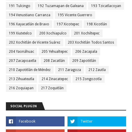
191 Tulcingo
192 Tuzamapan de Galeana
193 Tzicatlacoyan
194 Venustiano Carranza
195 Vicente Guerrero
196 Xayacatlán de Bravo
197 Xicotepec
198 Xicotlán
199 Xiutetelco
200 Xochiapulco
201 Xochiltepec
202 Xochitlán de Vicente Suárez
203 Xochitlán Todos Santos
204 Yaonáhuac
205 Yehualtepec
206 Zacapala
207 Zacapoaxtla
208 Zacatlán
209 Zapotitlán
210 Zapotitlán de Méndez
211 Zaragoza
212 Zautla
213 Zihuateutla
214 Zinacatepec
215 Zongozotla
216 Zoquiapan
217 Zoquitlán
SOCIAL PLUGIN