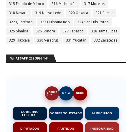
315 Estado de México
316 Michoacán
317 Morelos
318 Nayarit
319 Nuevo León
320 Oaxaca
321 Puebla
322 Querétaro
323 Quintana Roo
324 San Luis Potosí
325 Sinaloa
326 Sonora
327 Tabasco
328 Tamaulipas
329 Tlaxcala
330 Veracruz
331 Yucatán
332 Zacatecas
WHATSAPP 222 3986 144
Cholula
MAPA
NODO
City
GOBIERNO
GOBIERNO ESTADO
MUNICIPIOS
FEDERAL
DIPUTADOS
PARTIDOS
INSEGURIDAD