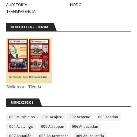
AUDITORIA
NODO
TRANSPARENCIA
BIBLIOTECA - TIENDA
Biblioteca - Tienda
MUNICIPIOS
000 Municipios
001 Acajete
002 Acateno
003 Acatlán
004 Acatzingo
005 Acteopan
006 Ahuacatlán
007 Ahuatlán
008 Ahuazotepec
009 Ahuehuetitla