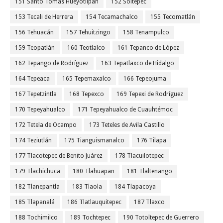
151 Santo Tomás Hueyotlipan
152 Soltepec
153 Tecali de Herrera
154 Tecamachalco
155 Tecomatlán
156 Tehuacán
157 Tehuitzingo
158 Tenampulco
159 Teopatlán
160 Teotlalco
161 Tepanco de López
162 Tepango de Rodríguez
163 Tepatlaxco de Hidalgo
164 Tepeaca
165 Tepemaxalco
166 Tepeojuma
167 Tepetzintla
168 Tepexco
169 Tepexi de Rodríguez
170 Tepeyahualco
171 Tepeyahualco de Cuauhtémoc
172 Tetela de Ocampo
173 Teteles de Avila Castillo
174 Teziutlán
175 Tianguismanalco
176 Tilapa
177 Tlacotepec de Benito Juárez
178 Tlacuilotepec
179 Tlachichuca
180 Tlahuapan
181 Tlaltenango
182 Tlanepantla
183 Tlaola
184 Tlapacoya
185 Tlapanalá
186 Tlatlauquitepec
187 Tlaxco
188 Tochimilco
189 Tochtepec
190 Totoltepec de Guerrero