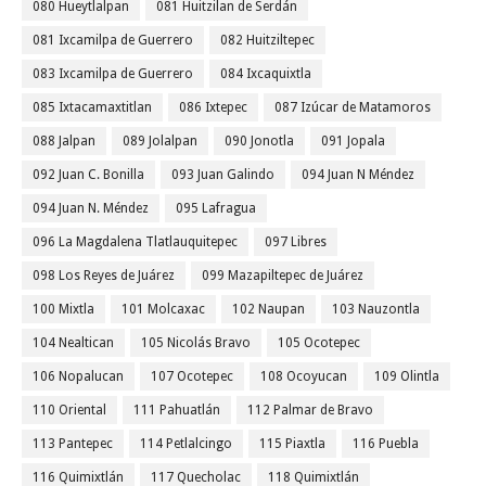
080 Hueytlalpan
081 Huitzilan de Serdán
081 Ixcamilpa de Guerrero
082 Huitziltepec
083 Ixcamilpa de Guerrero
084 Ixcaquixtla
085 Ixtacamaxtitlan
086 Ixtepec
087 Izúcar de Matamoros
088 Jalpan
089 Jolalpan
090 Jonotla
091 Jopala
092 Juan C. Bonilla
093 Juan Galindo
094 Juan N Méndez
094 Juan N. Méndez
095 Lafragua
096 La Magdalena Tlatlauquitepec
097 Libres
098 Los Reyes de Juárez
099 Mazapiltepec de Juárez
100 Mixtla
101 Molcaxac
102 Naupan
103 Nauzontla
104 Nealtican
105 Nicolás Bravo
105 Ocotepec
106 Nopalucan
107 Ocotepec
108 Ocoyucan
109 Olintla
110 Oriental
111 Pahuatlán
112 Palmar de Bravo
113 Pantepec
114 Petlalcingo
115 Piaxtla
116 Puebla
116 Quimixtlán
117 Quecholac
118 Quimixtlán