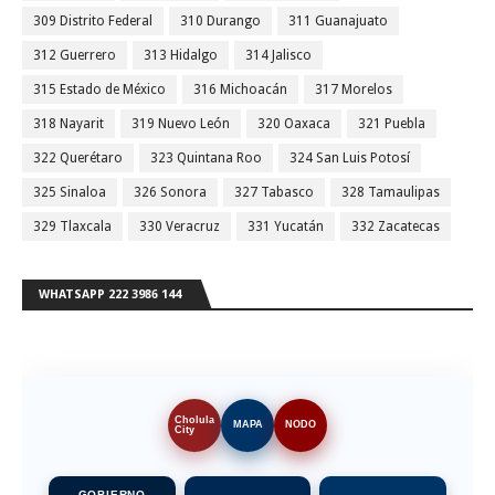
309 Distrito Federal
310 Durango
311 Guanajuato
312 Guerrero
313 Hidalgo
314 Jalisco
315 Estado de México
316 Michoacán
317 Morelos
318 Nayarit
319 Nuevo León
320 Oaxaca
321 Puebla
322 Querétaro
323 Quintana Roo
324 San Luis Potosí
325 Sinaloa
326 Sonora
327 Tabasco
328 Tamaulipas
329 Tlaxcala
330 Veracruz
331 Yucatán
332 Zacatecas
WHATSAPP 222 3986 144
Cholula
MAPA
NODO
City
GOBIERNO