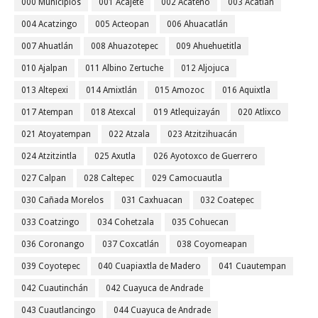
000 Municipios
001 Acajete
002 Acateno
003 Acatlán
004 Acatzingo
005 Acteopan
006 Ahuacatlán
007 Ahuatlán
008 Ahuazotepec
009 Ahuehuetitla
010 Ajalpan
011 Albino Zertuche
012 Aljojuca
013 Altepexi
014 Amixtlán
015 Amozoc
016 Aquixtla
017 Atempan
018 Atexcal
019 Atlequizayán
020 Atlixco
021 Atoyatempan
022 Atzala
023 Atzitzihuacán
024 Atzitzintla
025 Axutla
026 Ayotoxco de Guerrero
027 Calpan
028 Caltepec
029 Camocuautla
030 Cañada Morelos
031 Caxhuacan
032 Coatepec
033 Coatzingo
034 Cohetzala
035 Cohuecan
036 Coronango
037 Coxcatlán
038 Coyomeapan
039 Coyotepec
040 Cuapiaxtla de Madero
041 Cuautempan
042 Cuautinchán
042 Cuayuca de Andrade
043 Cuautlancingo
044 Cuayuca de Andrade