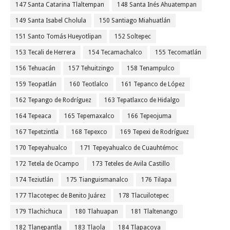
147 Santa Catarina Tlaltempan
148 Santa Inés Ahuatempan
149 Santa Isabel Cholula
150 Santiago Miahuatlán
151 Santo Tomás Hueyotlipan
152 Soltepec
153 Tecali de Herrera
154 Tecamachalco
155 Tecomatlán
156 Tehuacán
157 Tehuitzingo
158 Tenampulco
159 Teopatlán
160 Teotlalco
161 Tepanco de López
162 Tepango de Rodríguez
163 Tepatlaxco de Hidalgo
164 Tepeaca
165 Tepemaxalco
166 Tepeojuma
167 Tepetzintla
168 Tepexco
169 Tepexi de Rodríguez
170 Tepeyahualco
171 Tepeyahualco de Cuauhtémoc
172 Tetela de Ocampo
173 Teteles de Avila Castillo
174 Teziutlán
175 Tianguismanalco
176 Tilapa
177 Tlacotepec de Benito Juárez
178 Tlacuilotepec
179 Tlachichuca
180 Tlahuapan
181 Tlaltenango
182 Tlanepantla
183 Tlaola
184 Tlapacoya