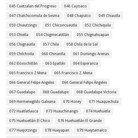
045 Cuetzalan del Progreso
046 Cuyoaco
047 Chalchicomula de Sesma
048 Chapulco
049 Chiautla
050 Chiautzingo
051 Chiconcuautla
052 Chichiquila
053 Chietla
054 Chigmecatitlán
055 Chignahuapan
056 Chignautla
057 Chila
058 Chila de la Sal
059 Chilchotla
060 Chinantla
061 Domingo Arenas
062 Eloxochitlán
063 Epatlán
064 Esperanza
065 Francisco Z Mena
065 Francisco Z. Mena
066 General Felipe Angeles
066 General Felipe Ángeles
067 Guadalupe
068 Guadalupe
068 Guadalupe Victoria
069 Hermenegildo Galeana
070 Honey
071 Huaquechula
072 Huatlatlauca
073 Huauchinango
074 Huehuetla
075 Huehuetlán El Chico
076 Huehuetlán El Grande
077 Huejotzingo
078 Hueyapan
079 Hueytamalco