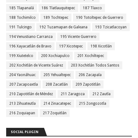
185 Tlapanalá
186 Tlatlauquitepec
187 Tlaxco
188 Tochimilco
189 Tochtepec
190 Totoltepec de Guerrero
191 Tulcingo
192 Tuzamapan de Galeana
193 Tzicatlacoyan
194 Venustiano Carranza
195 Vicente Guerrero
196 Xayacatlán de Bravo
197 Xicotepec
198 Xicotlán
199 Xiutetelco
200 Xochiapulco
201 Xochiltepec
202 Xochitlán de Vicente Suárez
203 Xochitlán Todos Santos
204 Yaonáhuac
205 Yehualtepec
206 Zacapala
207 Zacapoaxtla
208 Zacatlán
209 Zapotitlán
210 Zapotitlán de Méndez
211 Zaragoza
212 Zautla
213 Zihuateutla
214 Zinacatepec
215 Zongozotla
216 Zoquiapan
217 Zoquitlán
SOCIAL PLUGIN