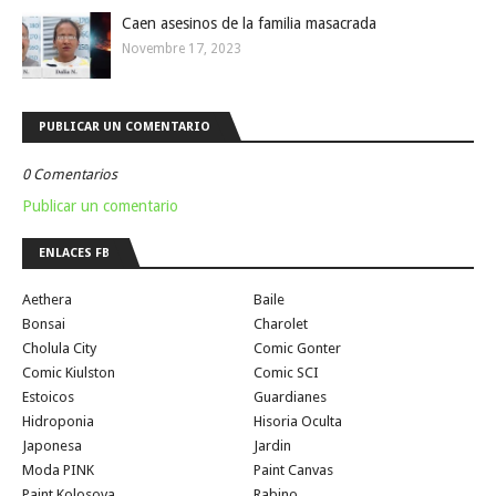
Caen asesinos de la familia masacrada
Novembre 17, 2023
PUBLICAR UN COMENTARIO
0 Comentarios
Publicar un comentario
ENLACES FB
Aethera
Baile
Bonsai
Charolet
Cholula City
Comic Gonter
Comic Kiulston
Comic SCI
Estoicos
Guardianes
Hidroponia
Hisoria Oculta
Japonesa
Jardin
Moda PINK
Paint Canvas
Paint Kolosova
Rabino