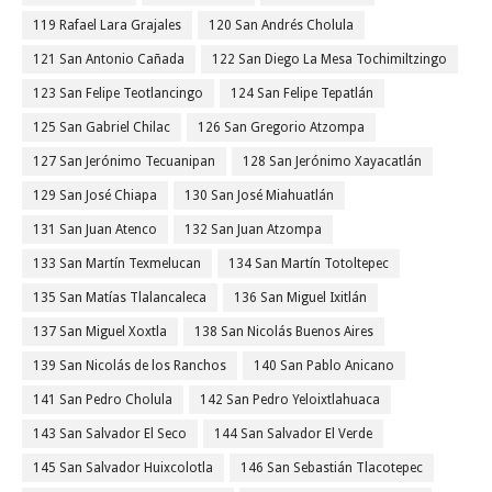
119 Rafael Lara Grajales
120 San Andrés Cholula
121 San Antonio Cañada
122 San Diego La Mesa Tochimiltzingo
123 San Felipe Teotlancingo
124 San Felipe Tepatlán
125 San Gabriel Chilac
126 San Gregorio Atzompa
127 San Jerónimo Tecuanipan
128 San Jerónimo Xayacatlán
129 San José Chiapa
130 San José Miahuatlán
131 San Juan Atenco
132 San Juan Atzompa
133 San Martín Texmelucan
134 San Martín Totoltepec
135 San Matías Tlalancaleca
136 San Miguel Ixitlán
137 San Miguel Xoxtla
138 San Nicolás Buenos Aires
139 San Nicolás de los Ranchos
140 San Pablo Anicano
141 San Pedro Cholula
142 San Pedro Yeloixtlahuaca
143 San Salvador El Seco
144 San Salvador El Verde
145 San Salvador Huixcolotla
146 San Sebastián Tlacotepec