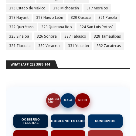
315 Estado de México
316 Michoacán
317 Morelos
318 Nayarit
319 Nuevo León
320 Oaxaca
321 Puebla
322 Querétaro
323 Quintana Roo
324 San Luis Potosí
325 Sinaloa
326 Sonora
327 Tabasco
328 Tamaulipas
329 Tlaxcala
330 Veracruz
331 Yucatán
332 Zacatecas
WHATSAPP 222 3986 144
Cholula
MAPA
NODO
City
GOBIERNO
GOBIERNO ESTADO
MUNICIPIOS
FEDERAL