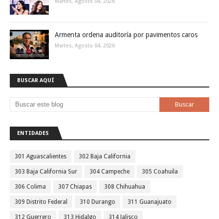
Martes, Agosto 04, 2026
Armenta ordena auditoría por pavimentos caros
Martes, Agosto 04, 2026
BUSCAR AQUÍ
ENTIDADES
301 Aguascalientes
302 Baja California
303 Baja California Sur
304 Campeche
305 Coahuila
306 Colima
307 Chiapas
308 Chihuahua
309 Distrito Federal
310 Durango
311 Guanajuato
312 Guerrero
313 Hidalgo
314 Jalisco