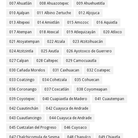
007 Ahuatlán
008 Ahuazotepec
009 Ahuehuetitla
010 Ajalpan
011 Albino Zertuche
012 Aljojuca
013 Altepexi
014 Amixtlán
015 Amozoc
016 Aquixtla
017 Atempan
018 Atexcal
019 Atlequizayán
020 Atlixco
021 Atoyatempan
022 Atzala
023 Atzitzihuacán
024 Atzitzintla
025 Axutla
026 Ayotoxco de Guerrero
027 Calpan
028 Caltepec
029 Camocuautla
030 Cañada Morelos
031 Caxhuacan
032 Coatepec
033 Coatzingo
034 Cohetzala
035 Cohuecan
036 Coronango
037 Coxcatlán
038 Coyomeapan
039 Coyotepec
040 Cuapiaxtla de Madero
041 Cuautempan
042 Cuautinchán
042 Cuayuca de Andrade
043 Cuautlancingo
044 Cuayuca de Andrade
045 Cuetzalan del Progreso
046 Cuyoaco
047 Chalchicomula de Sesma
048 Chapulco
049 Chiautla