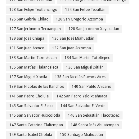
121 San Antonio Cañada
122 San Diego La Mesa Tochimiltzingo
123 San Felipe Teotlancingo
124 San Felipe Tepatlán
125 San Gabriel Chilac
126 San Gregorio Atzompa
127 San Jerónimo Tecuanipan
128 San Jerónimo Xayacatlán
129 San José Chiapa
130 San José Miahuatlán
131 San Juan Atenco
132 San Juan Atzompa
133 San Martín Texmelucan
134 San Martín Totoltepec
135 San Matías Tlalancaleca
136 San Miguel Ixitlán
137 San Miguel Xoxtla
138 San Nicolás Buenos Aires
139 San Nicolás de los Ranchos
140 San Pablo Anicano
141 San Pedro Cholula
142 San Pedro Yeloixtlahuaca
143 San Salvador El Seco
144 San Salvador El Verde
145 San Salvador Huixcolotla
146 San Sebastián Tlacotepec
147 Santa Catarina Tlaltempan
148 Santa Inés Ahuatempan
149 Santa Isabel Cholula
150 Santiago Miahuatlán