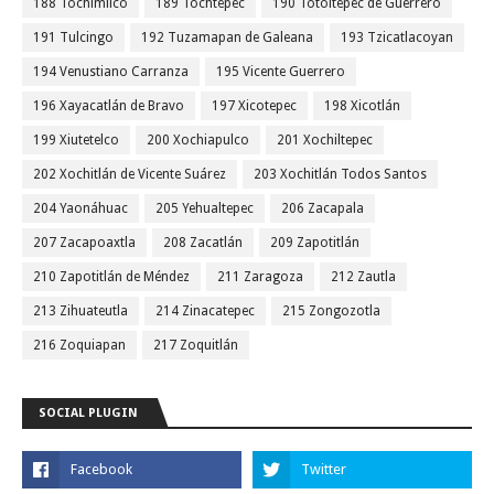
188 Tochimilco
189 Tochtepec
190 Totoltepec de Guerrero
191 Tulcingo
192 Tuzamapan de Galeana
193 Tzicatlacoyan
194 Venustiano Carranza
195 Vicente Guerrero
196 Xayacatlán de Bravo
197 Xicotepec
198 Xicotlán
199 Xiutetelco
200 Xochiapulco
201 Xochiltepec
202 Xochitlán de Vicente Suárez
203 Xochitlán Todos Santos
204 Yaonáhuac
205 Yehualtepec
206 Zacapala
207 Zacapoaxtla
208 Zacatlán
209 Zapotitlán
210 Zapotitlán de Méndez
211 Zaragoza
212 Zautla
213 Zihuateutla
214 Zinacatepec
215 Zongozotla
216 Zoquiapan
217 Zoquitlán
SOCIAL PLUGIN