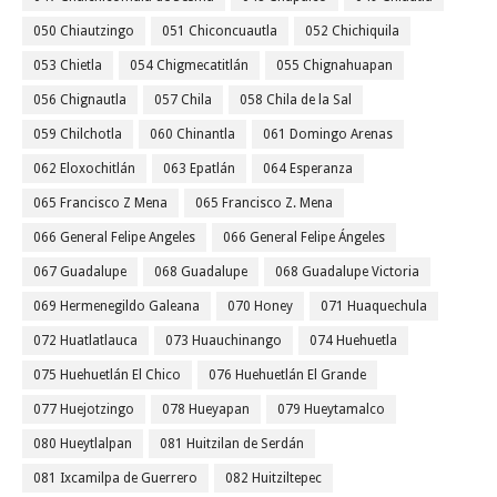
050 Chiautzingo
051 Chiconcuautla
052 Chichiquila
053 Chietla
054 Chigmecatitlán
055 Chignahuapan
056 Chignautla
057 Chila
058 Chila de la Sal
059 Chilchotla
060 Chinantla
061 Domingo Arenas
062 Eloxochitlán
063 Epatlán
064 Esperanza
065 Francisco Z Mena
065 Francisco Z. Mena
066 General Felipe Angeles
066 General Felipe Ángeles
067 Guadalupe
068 Guadalupe
068 Guadalupe Victoria
069 Hermenegildo Galeana
070 Honey
071 Huaquechula
072 Huatlatlauca
073 Huauchinango
074 Huehuetla
075 Huehuetlán El Chico
076 Huehuetlán El Grande
077 Huejotzingo
078 Hueyapan
079 Hueytamalco
080 Hueytlalpan
081 Huitzilan de Serdán
081 Ixcamilpa de Guerrero
082 Huitziltepec