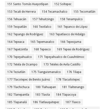
151 Santo Tomás Hueyotlipan
152 Soltepec
153 Tecali de Herrera
154 Tecamachalco
155 Tecomatlán
156 Tehuacán
157 Tehuitzingo
158 Tenampulco
159 Teopatlán
160 Teotlalco
161 Tepanco de López
162 Tepango de Rodríguez
163 Tepatlaxco de Hidalgo
164 Tepeaca
165 Tepemaxalco
166 Tepeojuma
167 Tepetzintla
168 Tepexco
169 Tepexi de Rodríguez
170 Tepeyahualco
171 Tepeyahualco de Cuauhtémoc
172 Tetela de Ocampo
173 Teteles de Avila Castillo
174 Teziutlán
175 Tianguismanalco
176 Tilapa
177 Tlacotepec de Benito Juárez
178 Tlacuilotepec
179 Tlachichuca
180 Tlahuapan
181 Tlaltenango
182 Tlanepantla
183 Tlaola
184 Tlapacoya
185 Tlapanalá
186 Tlatlauquitepec
187 Tlaxco