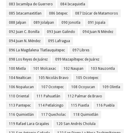
083 Ixcamilpa de Guerrero
084 Ixcaquixtla
085 Ixtacamaxtitlan
086 Ixtepec
087 Izúcar de Matamoros
088 Jalpan
089 Jolalpan
090 Jonotla
091 Jopala
092 Juan C. Bonilla
093 Juan Galindo
094 Juan N Méndez
094 Juan N. Méndez
095 Lafragua
096 La Magdalena Tlatlauquitepec
097 Libres
098 Los Reyes de Juárez
099 Mazapiltepec de Juárez
100 Mixtla
101 Molcaxac
102 Naupan
103 Nauzontla
104 Nealtican
105 Nicolás Bravo
105 Ocotepec
106 Nopalucan
107 Ocotepec
108 Ocoyucan
109 Olintla
110 Oriental
111 Pahuatlán
112 Palmar de Bravo
113 Pantepec
114 Petlalcingo
115 Piaxtla
116 Puebla
116 Quimixtlán
117 Quecholac
118 Quimixtlán
119 Rafael Lara Grajales
120 San Andrés Cholula