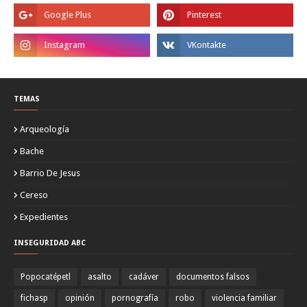
TEMAS
Arqueología
Bache
Barrio De Jesus
Cereso
Expedientes
INSEGURIDAD ABC
Popocatépetl
asalto
cadáver
documentos falsos
fichasp
opinión
pornografía
robo
violencia familiar