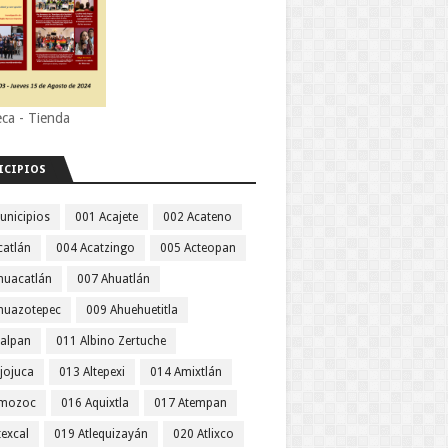
eca - Tienda
ICIPIOS
unicipios
001 Acajete
002 Acateno
catlán
004 Acatzingo
005 Acteopan
huacatlán
007 Ahuatlán
huazotepec
009 Ahuehuetitla
jalpan
011 Albino Zertuche
jojuca
013 Altepexi
014 Amixtlán
Amozoc
016 Aquixtla
017 Atempan
texcal
019 Atlequizayán
020 Atlixco