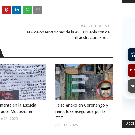
MÁS RECIENTES
94% de observaciones de la ASF a Puebla son de
Infraestructura Social
G
F
DI
N
manta en la Escuela
Falso anexo en Coronango y
rador Moctezuma
narcofosa asegurada por la
FGE
e 01, 2025
ACCE
Julio 18, 2025