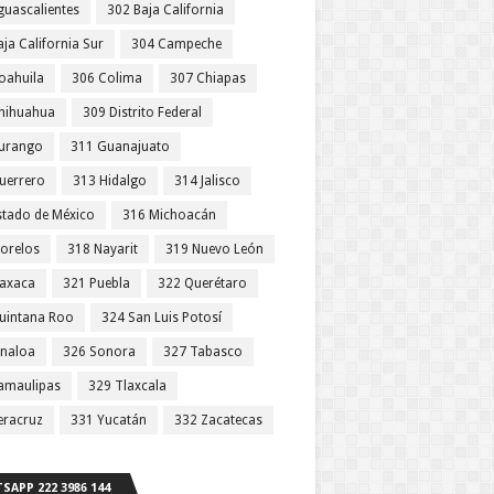
guascalientes
302 Baja California
ja California Sur
304 Campeche
oahuila
306 Colima
307 Chiapas
hihuahua
309 Distrito Federal
urango
311 Guanajuato
uerrero
313 Hidalgo
314 Jalisco
stado de México
316 Michoacán
orelos
318 Nayarit
319 Nuevo León
axaca
321 Puebla
322 Querétaro
uintana Roo
324 San Luis Potosí
inaloa
326 Sonora
327 Tabasco
amaulipas
329 Tlaxcala
eracruz
331 Yucatán
332 Zacatecas
SAPP 222 3986 144