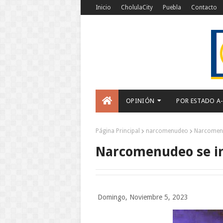
Inicio
CholulaCity
Puebla
Contacto
OPINIÓN
POR ESTADO A
Página Principal
narcomenudeo
Narcomenu
Narcomenudeo se i
Domingo, Noviembre 5, 2023