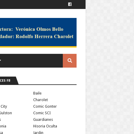
CES FB
a
Baile
Charolet
 City
Comic Gonter
iulston
Comic SCI
s
Guardianes
onia
Hisoria Oculta
sa
Jardin