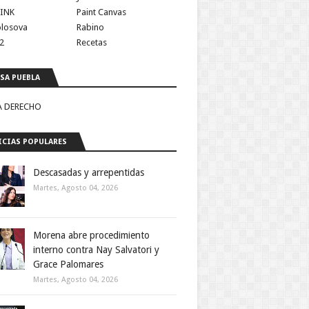
INK
Paint Canvas
olosova
Rabino
2
Recetas
SA PUEBLA
A DERECHO
CIAS POPULARES
Descasadas y arrepentidas
Martes, Agosto 04, 2026
Morena abre procedimiento
interno contra Nay Salvatori y
Grace Palomares
Martes, Agosto 04, 2026