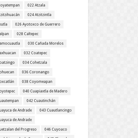
toyatempan
022 Atzala
tzitzihuacán
024 Atzitzintla
xutla
026 Ayotoxco de Guerrero
alpan
028 Caltepec
amocuautla
030 Cañada Morelos
axhuacan
032 Coatepec
oatzingo
034 Cohetzala
ohuecan
036 Coronango
oxcatlán
038 Coyomeapan
oyotepec
040 Cuapiaxtla de Madero
uautempan
042 Cuautinchán
uayuca de Andrade
043 Cuautlancingo
uayuca de Andrade
uetzalan del Progreso
046 Cuyoaco