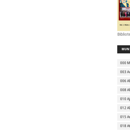
Bibliot
MUN
000 M
003 A
006 A
008 A
010 A
012 Al
015 
018 A