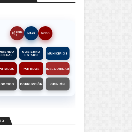
Cholula
MAPA
NODO
City
OBIERNO
GOBIERNO
MUNICIPIOS
EDERAL
ESTADO
PUTADOS
PARTIDOS
INSEGURIDAD
EGOCIOS
CORRUPCIÓN
OPINIÓN
SO