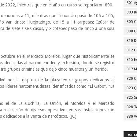
301 A
e 2022, mientras que en el año en curso se reportaron 890.
303 Ba
 denuncias a 11, mientras que Tehuacán pasó de 106 a 105;
o van cinco; Huejotzingo, de 15 a 11 carpetas; Izúcar de
305 C
 de siete a seis casos, y Xicotepec pasó de cinco a una sola
308 C
310 D
312 G
 octubre en el Mercado Morelos, lugar que históricamente se
315 E
das dedicadas al narcomenudeo y extorsión, donde se registró
re grupos criminales que dejó cinco muertos y un herido.
317 M
320 O
ivó por la disputa de la plaza entre grupos dedicados al
s líderes narcomenudistas identificados como “El Gabo”, “La
323 Q
325 S
 el de La Cuchilla, La Unión, el Morelos y el Mercado
328 T
 realización de diversos operativos en sus instalaciones con
s dedicados a la venta de narcóticos. (JC)
330 V
WHAT