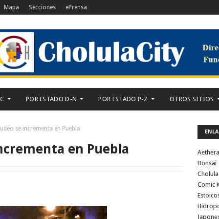
Mapa
Secciones
ePrensa
-C
POR ESTADO D-N
POR ESTADO P-Z
OTROS SITIOS
deo se incrementa en Puebla
ENLA
ncrementa en Puebla
Aether
Bonsai
Cholula
Comic K
Estoico
Hidrop
Japone