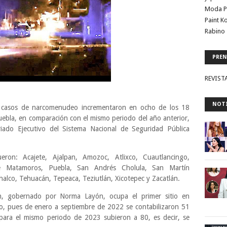
Moda P
Paint K
Rabino 
PREN
REVIST
NOTI
s casos de narcomenudeo incrementaron en ocho de los 18
ebla, en comparación con el mismo periodo del año anterior,
iado Ejecutivo del Sistema Nacional de Seguridad Pública
ron: Acajete, Ajalpan, Amozoc, Atlixco, Cuautlancingo,
de Matamoros, Puebla, San Andrés Cholula, San Martín
lco, Tehuacán, Tepeaca, Teziutlán, Xicotepec y Zacatlán.
n, gobernado por Norma Layón, ocupa el primer sitio en
 pues de enero a septiembre de 2022 se contabilizaron 51
 para el mismo periodo de 2023 subieron a 80, es decir, se