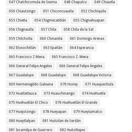
047 Chalchicomula de Sesma
048 Chapulco
049 Chiautla
050 Chiautzingo
051 Chiconcuautla
052 Chichiquila
053 Chietla
054 Chigmecatitlán
055 Chignahuapan
056 Chignautla
057 Chila
058 Chila de la Sal
059 Chilchotla
060 Chinantla
061 Domingo Arenas
062 Eloxochitlán
063 Epatlán
064 Esperanza
065 Francisco Z Mena
065 Francisco Z. Mena
066 General Felipe Angeles
066 General Felipe Ángeles
067 Guadalupe
068 Guadalupe
068 Guadalupe Victoria
069 Hermenegildo Galeana
070 Honey
071 Huaquechula
072 Huatlatlauca
073 Huauchinango
074 Huehuetla
075 Huehuetlán El Chico
076 Huehuetlán El Grande
077 Huejotzingo
078 Hueyapan
079 Hueytamalco
080 Hueytlalpan
081 Huitzilan de Serdán
081 Ixcamilpa de Guerrero
082 Huitziltepec