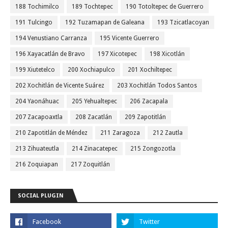
188 Tochimilco
189 Tochtepec
190 Totoltepec de Guerrero
191 Tulcingo
192 Tuzamapan de Galeana
193 Tzicatlacoyan
194 Venustiano Carranza
195 Vicente Guerrero
196 Xayacatlán de Bravo
197 Xicotepec
198 Xicotlán
199 Xiutetelco
200 Xochiapulco
201 Xochiltepec
202 Xochitlán de Vicente Suárez
203 Xochitlán Todos Santos
204 Yaonáhuac
205 Yehualtepec
206 Zacapala
207 Zacapoaxtla
208 Zacatlán
209 Zapotitlán
210 Zapotitlán de Méndez
211 Zaragoza
212 Zautla
213 Zihuateutla
214 Zinacatepec
215 Zongozotla
216 Zoquiapan
217 Zoquitlán
SOCIAL PLUGIN