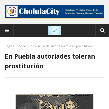
Página Principal
rhc
En Puebla autoriades toleran prostitución
En Puebla autoriades toleran
prostitución