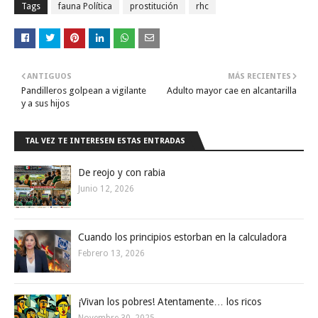
Tags
fauna Política
prostitución
rhc
ANTIGUOS
MÁS RECIENTES
Pandilleros golpean a vigilante
Adulto mayor cae en alcantarilla
y a sus hijos
TAL VEZ TE INTERESEN ESTAS ENTRADAS
De reojo y con rabia
Junio 12, 2026
Cuando los principios estorban en la calculadora
Febrero 13, 2026
¡Vivan los pobres! Atentamente… los ricos
Novembre 30, 2025