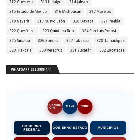
312 Guerrero
313 Hidalgo
314 Jalisco
315 Estado de México
316 Michoacán
317 Morelos
318 Nayarit
319 Nuevo León
320 Oaxaca
321 Puebla
322 Querétaro
323 Quintana Roo
324 San Luis Potosí
325 Sinaloa
326 Sonora
327 Tabasco
328 Tamaulipas
329 Tlaxcala
330 Veracruz
331 Yucatán
332 Zacatecas
WHATSAPP 222 3986 144
Cholula
MAPA
NODO
City
GOBIERNO
GOBIERNO ESTADO
MUNICIPIOS
FEDERAL