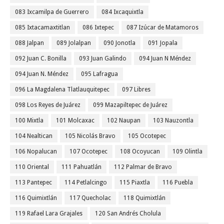
083 Ixcamilpa de Guerrero
084 Ixcaquixtla
085 Ixtacamaxtitlan
086 Ixtepec
087 Izúcar de Matamoros
088 Jalpan
089 Jolalpan
090 Jonotla
091 Jopala
092 Juan C. Bonilla
093 Juan Galindo
094 Juan N Méndez
094 Juan N. Méndez
095 Lafragua
096 La Magdalena Tlatlauquitepec
097 Libres
098 Los Reyes de Juárez
099 Mazapiltepec de Juárez
100 Mixtla
101 Molcaxac
102 Naupan
103 Nauzontla
104 Nealtican
105 Nicolás Bravo
105 Ocotepec
106 Nopalucan
107 Ocotepec
108 Ocoyucan
109 Olintla
110 Oriental
111 Pahuatlán
112 Palmar de Bravo
113 Pantepec
114 Petlalcingo
115 Piaxtla
116 Puebla
116 Quimixtlán
117 Quecholac
118 Quimixtlán
119 Rafael Lara Grajales
120 San Andrés Cholula