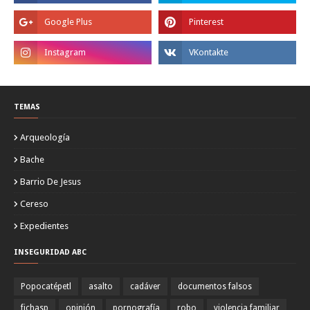
TEMAS
Arqueología
Bache
Barrio De Jesus
Cereso
Expedientes
INSEGURIDAD ABC
Popocatépetl
asalto
cadáver
documentos falsos
fichasp
opinión
pornografía
robo
violencia familiar