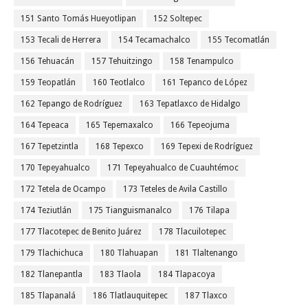
151 Santo Tomás Hueyotlipan
152 Soltepec
153 Tecali de Herrera
154 Tecamachalco
155 Tecomatlán
156 Tehuacán
157 Tehuitzingo
158 Tenampulco
159 Teopatlán
160 Teotlalco
161 Tepanco de López
162 Tepango de Rodríguez
163 Tepatlaxco de Hidalgo
164 Tepeaca
165 Tepemaxalco
166 Tepeojuma
167 Tepetzintla
168 Tepexco
169 Tepexi de Rodríguez
170 Tepeyahualco
171 Tepeyahualco de Cuauhtémoc
172 Tetela de Ocampo
173 Teteles de Avila Castillo
174 Teziutlán
175 Tianguismanalco
176 Tilapa
177 Tlacotepec de Benito Juárez
178 Tlacuilotepec
179 Tlachichuca
180 Tlahuapan
181 Tlaltenango
182 Tlanepantla
183 Tlaola
184 Tlapacoya
185 Tlapanalá
186 Tlatlauquitepec
187 Tlaxco