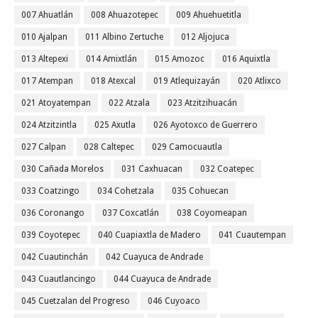
007 Ahuatlán
008 Ahuazotepec
009 Ahuehuetitla
010 Ajalpan
011 Albino Zertuche
012 Aljojuca
013 Altepexi
014 Amixtlán
015 Amozoc
016 Aquixtla
017 Atempan
018 Atexcal
019 Atlequizayán
020 Atlixco
021 Atoyatempan
022 Atzala
023 Atzitzihuacán
024 Atzitzintla
025 Axutla
026 Ayotoxco de Guerrero
027 Calpan
028 Caltepec
029 Camocuautla
030 Cañada Morelos
031 Caxhuacan
032 Coatepec
033 Coatzingo
034 Cohetzala
035 Cohuecan
036 Coronango
037 Coxcatlán
038 Coyomeapan
039 Coyotepec
040 Cuapiaxtla de Madero
041 Cuautempan
042 Cuautinchán
042 Cuayuca de Andrade
043 Cuautlancingo
044 Cuayuca de Andrade
045 Cuetzalan del Progreso
046 Cuyoaco