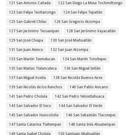
121 San Antonio Cañada
122 San Diego La Mesa Tochimiltzingo
123 San Felipe Teotlancingo
124 San Felipe Tepatlán
125 San Gabriel Chilac
126 San Gregorio Atzompa
127 San Jerónimo Tecuanipan
128 San Jerónimo Xayacatlán
129 San José Chiapa
130 San José Miahuatlán
131 San Juan Atenco
132 San Juan Atzompa
133 San Martín Texmelucan
134 San Martín Totoltepec
135 San Matías Tlalancaleca
136 San Miguel Ixitlán
137 San Miguel Xoxtla
138 San Nicolás Buenos Aires
139 San Nicolás de los Ranchos
140 San Pablo Anicano
141 San Pedro Cholula
142 San Pedro Yeloixtlahuaca
143 San Salvador El Seco
144 San Salvador El Verde
145 San Salvador Huixcolotla
146 San Sebastián Tlacotepec
147 Santa Catarina Tlaltempan
148 Santa Inés Ahuatempan
149 Santa Isabel Cholula
150 Santiago Miahuatlán