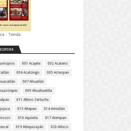
eca - Tienda
ICIPIOS
unicipios
001 Acajete
002 Acateno
catlán
004 Acatzingo
005 Acteopan
huacatlán
007 Ahuatlán
huazotepec
009 Ahuehuetitla
jalpan
011 Albino Zertuche
jojuca
013 Altepexi
014 Amixtlán
Amozoc
016 Aquixtla
017 Atempan
texcal
019 Atlequizayán
020 Atlixco