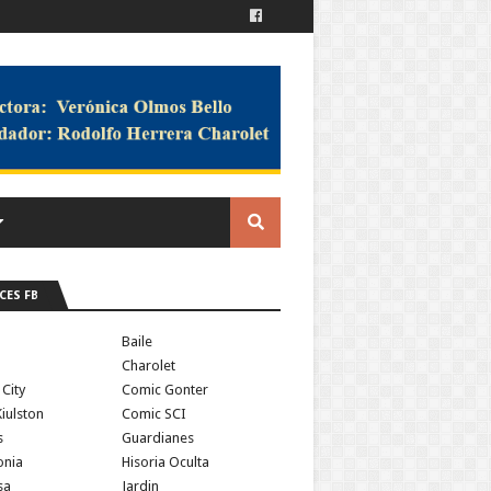
CES FB
a
Baile
Charolet
 City
Comic Gonter
iulston
Comic SCI
s
Guardianes
onia
Hisoria Oculta
sa
Jardin