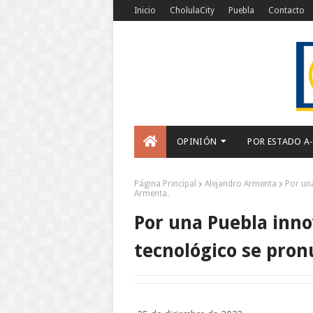
Inicio
CholulaCity
Puebla
Contacto
OPINIÓN
POR ESTADO A
Página Principal
Alejandro Armenta
Por un
Armenta.
Por una Puebla inno
tecnológico se pro