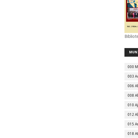
Bibliot
MUN
000 M
003 A
006 A
008 A
010 A
012 Al
015 
018 A