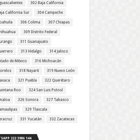
guascalientes
302 Baja California
ja California Sur
304 Campeche
oahuila
306 Colima
307 Chiapas
hihuahua
309 Distrito Federal
urango
311 Guanajuato
uerrero
313 Hidalgo
314 Jalisco
stado de México
316 Michoacán
orelos
318 Nayarit
319 Nuevo León
axaca
321 Puebla
322 Querétaro
uintana Roo
324 San Luis Potosí
inaloa
326 Sonora
327 Tabasco
amaulipas
329 Tlaxcala
eracruz
331 Yucatán
332 Zacatecas
SAPP 222 3986 144