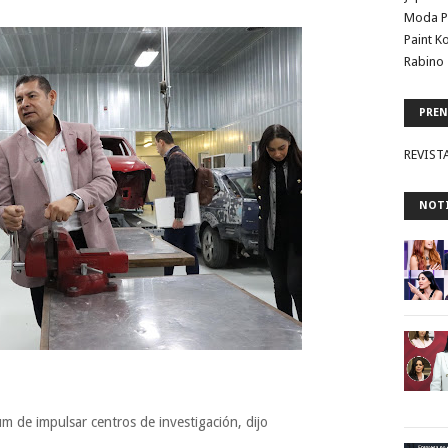
Moda P
Paint K
Rabino 
PREN
REVIST
NOTI
 de impulsar centros de investigación, dijo