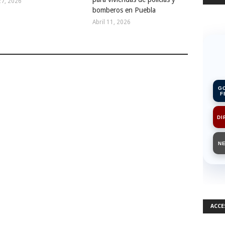
27, 2026
bomberos en Puebla
Abril 11, 2026
G
F
DI
N
ACCE