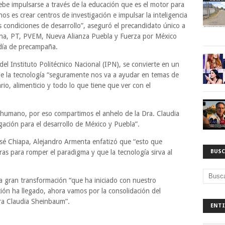
be impulsarse a través de la educación que es el motor para
nos es crear centros de investigación e impulsar la inteligencia
ores condiciones de desarrollo”, aseguró el precandidato único a
ena, PT, PVEM, Nueva Alianza Puebla y Fuerza por México
día de precampaña.
del Instituto Politécnico Nacional (IPN), se convierte en un
 de la tecnología “seguramente nos va a ayudar en temas de
rio, alimenticio y todo lo que tiene que ver con el
humano, por eso compartimos el anhelo de la Dra. Claudia
ación para el desarrollo de México y Puebla”.
osé Chiapa, Alejandro Armenta enfatizó que “esto que
ras para romper el paradigma y que la tecnología sirva al
BUSC
 gran transformación “que ha iniciado con nuestro
ción ha llegado, ahora vamos por la consolidación del
ra Claudia Sheinbaum”.
ENTI