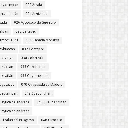
toyatempan
022 Atzala
tzitzihuacán
024 Atzitzintla
xutla
026 Ayotoxco de Guerrero
alpan
028 Caltepec
amocuautla
030 Cañada Morelos
axhuacan
032 Coatepec
oatzingo
034 Cohetzala
ohuecan
036 Coronango
oxcatlán
038 Coyomeapan
oyotepec
040 Cuapiaxtla de Madero
uautempan
042 Cuautinchán
uayuca de Andrade
043 Cuautlancingo
uayuca de Andrade
uetzalan del Progreso
046 Cuyoaco