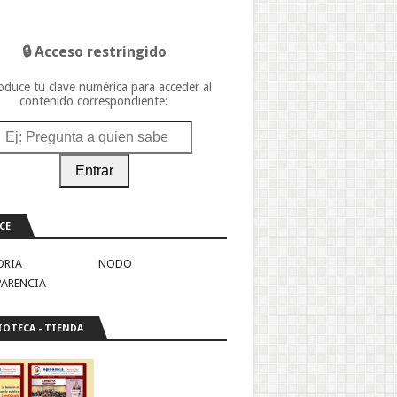
🔒 Acceso restringido
oduce tu clave numérica para acceder al
contenido correspondiente:
Entrar
CE
ORIA
NODO
PARENCIA
IOTECA - TIENDA