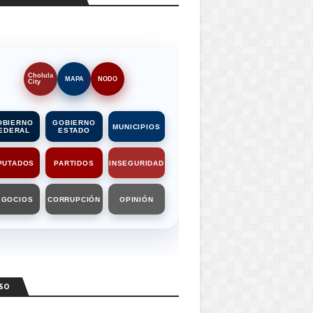
Cholula
MAPA
NODO
City
OBIERNO
GOBIERNO
MUNICIPIOS
EDERAL
ESTADO
PUTADOS
PARTIDOS
INSEGURIDAD
EGOCIOS
CORRUPCIÓN
OPINIÓN
SO