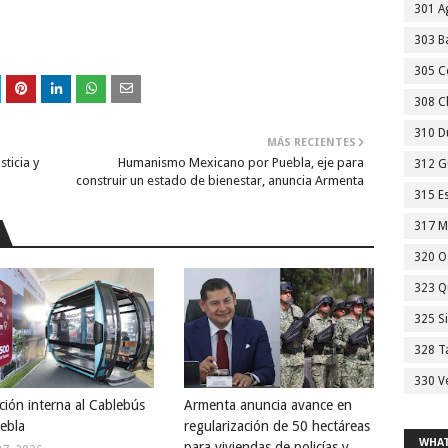
301 A
303 Ba
305 C
308 C
310 D
MÁS RECIENTES
ticia y
Humanismo Mexicano por Puebla, eje para
312 G
construir un estado de bienestar, anuncia Armenta
315 E
317 M
320 O
323 Q
325 S
328 T
330 V
ción interna al Cablebús
Armenta anuncia avance en
ebla
regularización de 50 hectáreas
WHAT
para viviendas de policías y