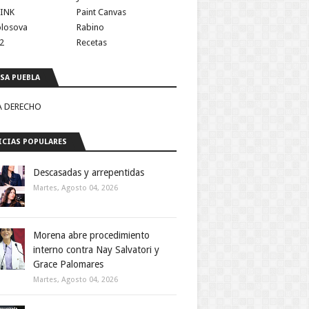
INK
Paint Canvas
olosova
Rabino
2
Recetas
SA PUEBLA
A DERECHO
CIAS POPULARES
Descasadas y arrepentidas
Martes, Agosto 04, 2026
Morena abre procedimiento
interno contra Nay Salvatori y
Grace Palomares
Martes, Agosto 04, 2026