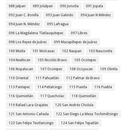
088 Jalpan
089 Jolalpan
090 Jonotla
091 Jopala
092 Juan C. Bonilla
093 Juan Galindo
094 Juan N Méndez
094 Juan N. Méndez
095 Lafragua
096 La Magdalena Tlatlauquitepec
097 Libres
098 Los Reyes de Juárez
099 Mazapiltepec de Juárez
100 Mixtla
101 Molcaxac
102 Naupan
103 Nauzontla
104 Nealtican
105 Nicolás Bravo
105 Ocotepec
106 Nopalucan
107 Ocotepec
108 Ocoyucan
109 Olintla
110 Oriental
111 Pahuatlán
112 Palmar de Bravo
113 Pantepec
114 Petlalcingo
115 Piaxtla
116 Puebla
116 Quimixtlán
117 Quecholac
118 Quimixtlán
119 Rafael Lara Grajales
120 San Andrés Cholula
121 San Antonio Cañada
122 San Diego La Mesa Tochimiltzingo
123 San Felipe Teotlancingo
124 San Felipe Tepatlán