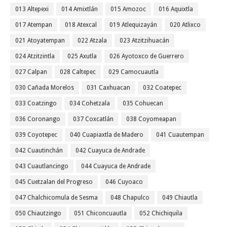
013 Altepexi
014 Amixtlán
015 Amozoc
016 Aquixtla
017 Atempan
018 Atexcal
019 Atlequizayán
020 Atlixco
021 Atoyatempan
022 Atzala
023 Atzitzihuacán
024 Atzitzintla
025 Axutla
026 Ayotoxco de Guerrero
027 Calpan
028 Caltepec
029 Camocuautla
030 Cañada Morelos
031 Caxhuacan
032 Coatepec
033 Coatzingo
034 Cohetzala
035 Cohuecan
036 Coronango
037 Coxcatlán
038 Coyomeapan
039 Coyotepec
040 Cuapiaxtla de Madero
041 Cuautempan
042 Cuautinchán
042 Cuayuca de Andrade
043 Cuautlancingo
044 Cuayuca de Andrade
045 Cuetzalan del Progreso
046 Cuyoaco
047 Chalchicomula de Sesma
048 Chapulco
049 Chiautla
050 Chiautzingo
051 Chiconcuautla
052 Chichiquila