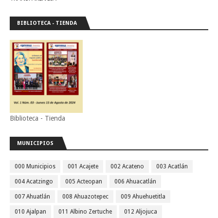
BIBLIOTECA - TIENDA
Biblioteca - Tienda
MUNICIPIOS
000 Municipios
001 Acajete
002 Acateno
003 Acatlán
004 Acatzingo
005 Acteopan
006 Ahuacatlán
007 Ahuatlán
008 Ahuazotepec
009 Ahuehuetitla
010 Ajalpan
011 Albino Zertuche
012 Aljojuca