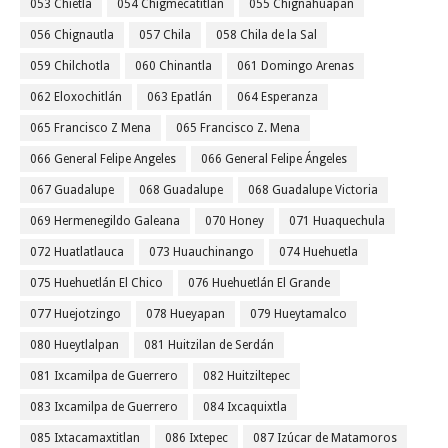
053 Chietla
054 Chigmecatitlán
055 Chignahuapan
056 Chignautla
057 Chila
058 Chila de la Sal
059 Chilchotla
060 Chinantla
061 Domingo Arenas
062 Eloxochitlán
063 Epatlán
064 Esperanza
065 Francisco Z Mena
065 Francisco Z. Mena
066 General Felipe Angeles
066 General Felipe Ángeles
067 Guadalupe
068 Guadalupe
068 Guadalupe Victoria
069 Hermenegildo Galeana
070 Honey
071 Huaquechula
072 Huatlatlauca
073 Huauchinango
074 Huehuetla
075 Huehuetlán El Chico
076 Huehuetlán El Grande
077 Huejotzingo
078 Hueyapan
079 Hueytamalco
080 Hueytlalpan
081 Huitzilan de Serdán
081 Ixcamilpa de Guerrero
082 Huitziltepec
083 Ixcamilpa de Guerrero
084 Ixcaquixtla
085 Ixtacamaxtitlan
086 Ixtepec
087 Izúcar de Matamoros