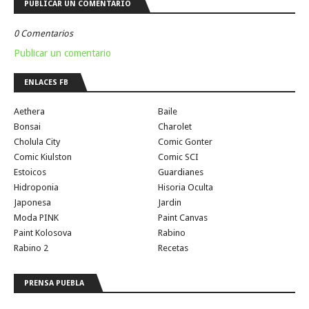
PUBLICAR UN COMENTARIO
0 Comentarios
Publicar un comentario
ENLACES FB
Aethera
Baile
Bonsai
Charolet
Cholula City
Comic Gonter
Comic Kiulston
Comic SCI
Estoicos
Guardianes
Hidroponia
Hisoria Oculta
Japonesa
Jardin
Moda PINK
Paint Canvas
Paint Kolosova
Rabino
Rabino 2
Recetas
PRENSA PUEBLA