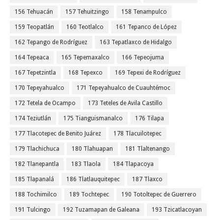
156 Tehuacán
157 Tehuitzingo
158 Tenampulco
159 Teopatlán
160 Teotlalco
161 Tepanco de López
162 Tepango de Rodríguez
163 Tepatlaxco de Hidalgo
164 Tepeaca
165 Tepemaxalco
166 Tepeojuma
167 Tepetzintla
168 Tepexco
169 Tepexi de Rodríguez
170 Tepeyahualco
171 Tepeyahualco de Cuauhtémoc
172 Tetela de Ocampo
173 Teteles de Avila Castillo
174 Teziutlán
175 Tianguismanalco
176 Tilapa
177 Tlacotepec de Benito Juárez
178 Tlacuilotepec
179 Tlachichuca
180 Tlahuapan
181 Tlaltenango
182 Tlanepantla
183 Tlaola
184 Tlapacoya
185 Tlapanalá
186 Tlatlauquitepec
187 Tlaxco
188 Tochimilco
189 Tochtepec
190 Totoltepec de Guerrero
191 Tulcingo
192 Tuzamapan de Galeana
193 Tzicatlacoyan