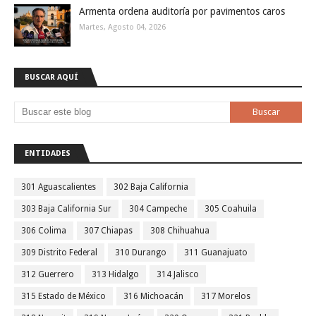
Armenta ordena auditoría por pavimentos caros
Martes, Agosto 04, 2026
BUSCAR AQUÍ
ENTIDADES
301 Aguascalientes
302 Baja California
303 Baja California Sur
304 Campeche
305 Coahuila
306 Colima
307 Chiapas
308 Chihuahua
309 Distrito Federal
310 Durango
311 Guanajuato
312 Guerrero
313 Hidalgo
314 Jalisco
315 Estado de México
316 Michoacán
317 Morelos