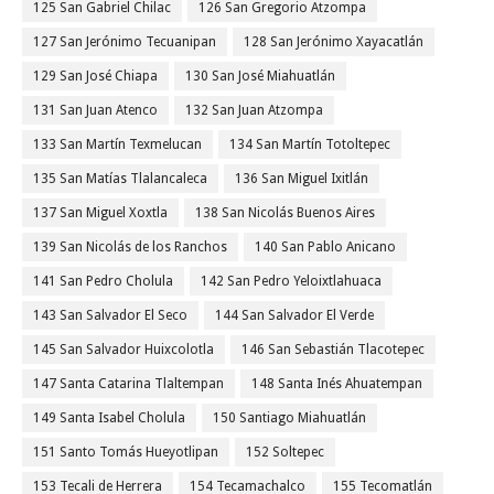
125 San Gabriel Chilac
126 San Gregorio Atzompa
127 San Jerónimo Tecuanipan
128 San Jerónimo Xayacatlán
129 San José Chiapa
130 San José Miahuatlán
131 San Juan Atenco
132 San Juan Atzompa
133 San Martín Texmelucan
134 San Martín Totoltepec
135 San Matías Tlalancaleca
136 San Miguel Ixitlán
137 San Miguel Xoxtla
138 San Nicolás Buenos Aires
139 San Nicolás de los Ranchos
140 San Pablo Anicano
141 San Pedro Cholula
142 San Pedro Yeloixtlahuaca
143 San Salvador El Seco
144 San Salvador El Verde
145 San Salvador Huixcolotla
146 San Sebastián Tlacotepec
147 Santa Catarina Tlaltempan
148 Santa Inés Ahuatempan
149 Santa Isabel Cholula
150 Santiago Miahuatlán
151 Santo Tomás Hueyotlipan
152 Soltepec
153 Tecali de Herrera
154 Tecamachalco
155 Tecomatlán