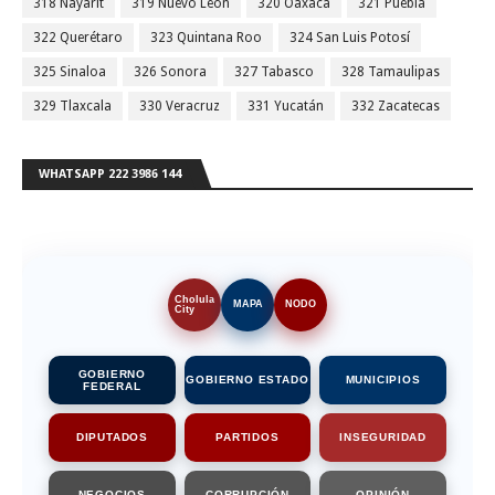
318 Nayarit
319 Nuevo León
320 Oaxaca
321 Puebla
322 Querétaro
323 Quintana Roo
324 San Luis Potosí
325 Sinaloa
326 Sonora
327 Tabasco
328 Tamaulipas
329 Tlaxcala
330 Veracruz
331 Yucatán
332 Zacatecas
WHATSAPP 222 3986 144
Cholula
MAPA
NODO
City
GOBIERNO
GOBIERNO ESTADO
MUNICIPIOS
FEDERAL
DIPUTADOS
PARTIDOS
INSEGURIDAD
NEGOCIOS
CORRUPCIÓN
OPINIÓN