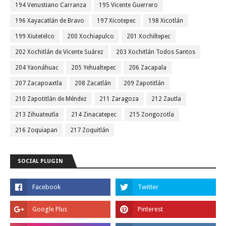
194 Venustiano Carranza
195 Vicente Guerrero
196 Xayacatlán de Bravo
197 Xicotepec
198 Xicotlán
199 Xiutetelco
200 Xochiapulco
201 Xochiltepec
202 Xochitlán de Vicente Suárez
203 Xochitlán Todos Santos
204 Yaonáhuac
205 Yehualtepec
206 Zacapala
207 Zacapoaxtla
208 Zacatlán
209 Zapotitlán
210 Zapotitlán de Méndez
211 Zaragoza
212 Zautla
213 Zihuateutla
214 Zinacatepec
215 Zongozotla
216 Zoquiapan
217 Zoquitlán
SOCIAL PLUGIN