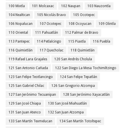
100 Mixtla
101 Molcaxac
102 Naupan
103 Nauzontla
104 Nealtican
105 Nicolás Bravo
105 Ocotepec
106 Nopalucan
107 Ocotepec
108 Ocoyucan
109 Olintla
110 Oriental
111 Pahuatlán
112 Palmar de Bravo
113 Pantepec
114 Petlalcingo
115 Piaxtla
116 Puebla
116 Quimixtlán
117 Quecholac
118 Quimixtlán
119 Rafael Lara Grajales
120 San Andrés Cholula
121 San Antonio Cañada
122 San Diego La Mesa Tochimiltzingo
123 San Felipe Teotlancingo
124 San Felipe Tepatlán
125 San Gabriel Chilac
126 San Gregorio Atzompa
127 San Jerónimo Tecuanipan
128 San Jerónimo Xayacatlán
129 San José Chiapa
130 San José Miahuatlán
131 San Juan Atenco
132 San Juan Atzompa
133 San Martín Texmelucan
134 San Martín Totoltepec