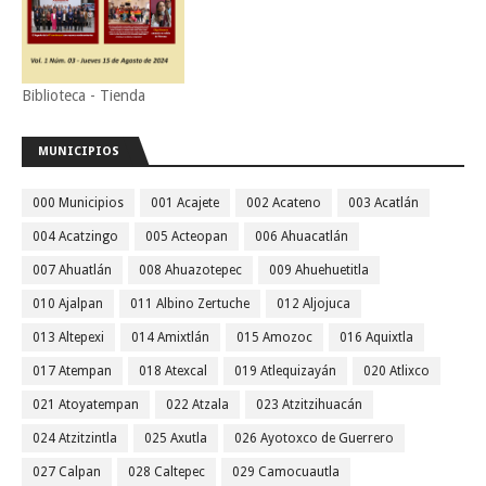
Biblioteca - Tienda
MUNICIPIOS
000 Municipios
001 Acajete
002 Acateno
003 Acatlán
004 Acatzingo
005 Acteopan
006 Ahuacatlán
007 Ahuatlán
008 Ahuazotepec
009 Ahuehuetitla
010 Ajalpan
011 Albino Zertuche
012 Aljojuca
013 Altepexi
014 Amixtlán
015 Amozoc
016 Aquixtla
017 Atempan
018 Atexcal
019 Atlequizayán
020 Atlixco
021 Atoyatempan
022 Atzala
023 Atzitzihuacán
024 Atzitzintla
025 Axutla
026 Ayotoxco de Guerrero
027 Calpan
028 Caltepec
029 Camocuautla