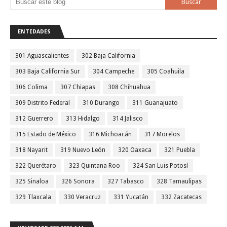
ENTIDADES
301 Aguascalientes
302 Baja California
303 Baja California Sur
304 Campeche
305 Coahuila
306 Colima
307 Chiapas
308 Chihuahua
309 Distrito Federal
310 Durango
311 Guanajuato
312 Guerrero
313 Hidalgo
314 Jalisco
315 Estado de México
316 Michoacán
317 Morelos
318 Nayarit
319 Nuevo León
320 Oaxaca
321 Puebla
322 Querétaro
323 Quintana Roo
324 San Luis Potosí
325 Sinaloa
326 Sonora
327 Tabasco
328 Tamaulipas
329 Tlaxcala
330 Veracruz
331 Yucatán
332 Zacatecas