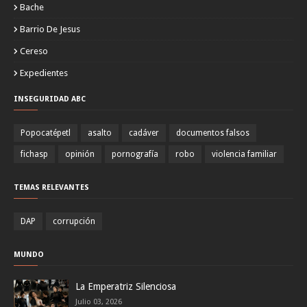
Bache
Barrio De Jesus
Cereso
Expedientes
INSEGURIDAD ABC
Popocatépetl
asalto
cadáver
documentos falsos
fichasp
opinión
pornografía
robo
violencia familiar
TEMAS RELEVANTES
DAP
corrupción
MUNDO
La Emperatriz Silenciosa
Julio 03, 2026