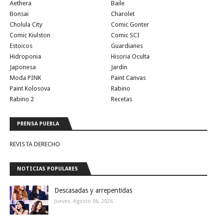
Aethera
Baile
Bonsai
Charolet
Cholula City
Comic Gonter
Comic Kiulston
Comic SCI
Estoicos
Guardianes
Hidroponia
Hisoria Oculta
Japonesa
Jardin
Moda PINK
Paint Canvas
Paint Kolosova
Rabino
Rabino 2
Recetas
PRENSA PUEBLA
REVISTA DERECHO
NOTICIAS POPULARES
Descasadas y arrepentidas
Jueves, Agosto 06, 2026