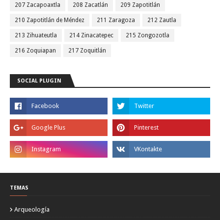
207 Zacapoaxtla
208 Zacatlán
209 Zapotitlán
210 Zapotitlán de Méndez
211 Zaragoza
212 Zautla
213 Zihuateutla
214 Zinacatepec
215 Zongozotla
216 Zoquiapan
217 Zoquitlán
SOCIAL PLUGIN
TEMAS
Arqueología