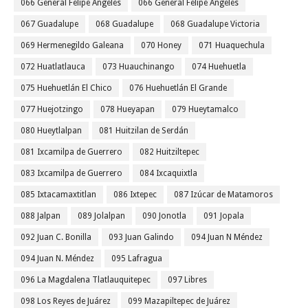
066 General Felipe Angeles
066 General Felipe Ángeles
067 Guadalupe
068 Guadalupe
068 Guadalupe Victoria
069 Hermenegildo Galeana
070 Honey
071 Huaquechula
072 Huatlatlauca
073 Huauchinango
074 Huehuetla
075 Huehuetlán El Chico
076 Huehuetlán El Grande
077 Huejotzingo
078 Hueyapan
079 Hueytamalco
080 Hueytlalpan
081 Huitzilan de Serdán
081 Ixcamilpa de Guerrero
082 Huitziltepec
083 Ixcamilpa de Guerrero
084 Ixcaquixtla
085 Ixtacamaxtitlan
086 Ixtepec
087 Izúcar de Matamoros
088 Jalpan
089 Jolalpan
090 Jonotla
091 Jopala
092 Juan C. Bonilla
093 Juan Galindo
094 Juan N Méndez
094 Juan N. Méndez
095 Lafragua
096 La Magdalena Tlatlauquitepec
097 Libres
098 Los Reyes de Juárez
099 Mazapiltepec de Juárez