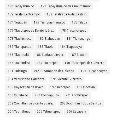
170 Tepeyahualco
171 Tepeyahualco de Cuauhtémoc
172 Tetela de Ocampo
173 Teteles de Avila Castillo
174 Teziutlán
175 Tianguismanalco
176 Tilapa
177 Tlacotepec de Benito Juárez
178 Tlacuilotepec
179 Tlachichuca
180 Tlahuapan
181 Tlaltenango
182 Tlanepantla
183 Tlaola
184 Tlapacoya
185 Tlapanalá
186 Tlatlauquitepec
187 Tlaxco
188 Tochimilco
189 Tochtepec
190 Totoltepec de Guerrero
191 Tulcingo
192 Tuzamapan de Galeana
193 Tzicatlacoyan
194 Venustiano Carranza
195 Vicente Guerrero
196 Xayacatlán de Bravo
197 Xicotepec
198 Xicotlán
199 Xiutetelco
200 Xochiapulco
201 Xochiltepec
202 Xochitlán de Vicente Suárez
203 Xochitlán Todos Santos
204 Yaonáhuac
205 Yehualtepec
206 Zacapala