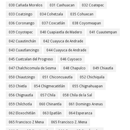
030 Cañada Morelos
031 Caxhuacan
032 Coatepec
033 Coatzingo
034 Cohetzala
035 Cohuecan
036 Coronango
037 Coxcatlán
038 Coyomeapan
039 Coyotepec
040 Cuapiaxtla de Madero
041 Cuautempan
042 Cuautinchán
042 Cuayuca de Andrade
043 Cuautlancingo
044 Cuayuca de Andrade
045 Cuetzalan del Progreso
046 Cuyoaco
047 Chalchicomula de Sesma
048 Chapulco
049 Chiautla
050 Chiautzingo
051 Chiconcuautla
052 Chichiquila
053 Chietla
054 Chigmecatitlán
055 Chignahuapan
056 Chignautla
057 Chila
058 Chila de la Sal
059 Chilchotla
060 Chinantla
061 Domingo Arenas
062 Eloxochitlán
063 Epatlán
064 Esperanza
065 Francisco Z Mena
065 Francisco Z. Mena