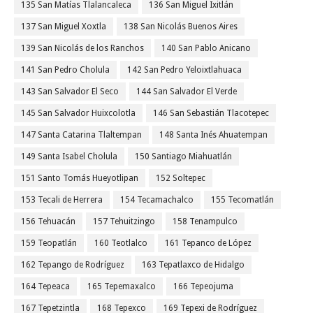
135 San Matías Tlalancaleca
136 San Miguel Ixitlán
137 San Miguel Xoxtla
138 San Nicolás Buenos Aires
139 San Nicolás de los Ranchos
140 San Pablo Anicano
141 San Pedro Cholula
142 San Pedro Yeloixtlahuaca
143 San Salvador El Seco
144 San Salvador El Verde
145 San Salvador Huixcolotla
146 San Sebastián Tlacotepec
147 Santa Catarina Tlaltempan
148 Santa Inés Ahuatempan
149 Santa Isabel Cholula
150 Santiago Miahuatlán
151 Santo Tomás Hueyotlipan
152 Soltepec
153 Tecali de Herrera
154 Tecamachalco
155 Tecomatlán
156 Tehuacán
157 Tehuitzingo
158 Tenampulco
159 Teopatlán
160 Teotlalco
161 Tepanco de López
162 Tepango de Rodríguez
163 Tepatlaxco de Hidalgo
164 Tepeaca
165 Tepemaxalco
166 Tepeojuma
167 Tepetzintla
168 Tepexco
169 Tepexi de Rodríguez