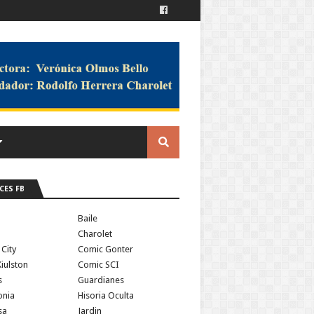
CES FB
a
Baile
Charolet
 City
Comic Gonter
iulston
Comic SCI
s
Guardianes
onia
Hisoria Oculta
sa
Jardin