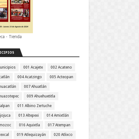
eca - Tienda
ICIPIOS
unicipios
001 Acajete
002 Acateno
catlán
004 Acatzingo
005 Acteopan
huacatlán
007 Ahuatlán
huazotepec
009 Ahuehuetitla
jalpan
011 Albino Zertuche
jojuca
013 Altepexi
014 Amixtlán
Amozoc
016 Aquixtla
017 Atempan
texcal
019 Atlequizayán
020 Atlixco