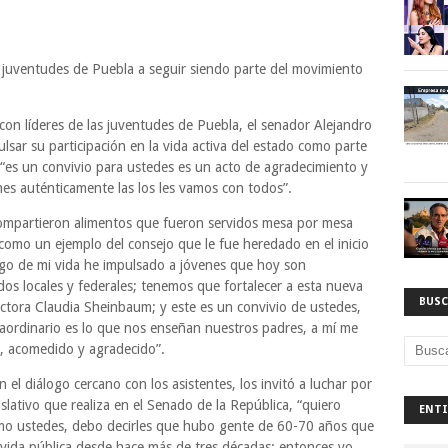
s juventudes de Puebla a seguir siendo parte del movimiento
on líderes de las juventudes de Puebla, el senador Alejandro
ar su participación en la vida activa del estado como parte
“es un convivio para ustedes es un acto de agradecimiento y
es auténticamente las los les vamos con todos”.
compartieron alimentos que fueron servidos mesa por mesa
como un ejemplo del consejo que le fue heredado en el inicio
argo de mi vida he impulsado a jóvenes que hoy son
dos locales y federales; tenemos que fortalecer a esta nueva
BUSC
ctora Claudia Sheinbaum; y este es un convivio de ustedes,
raordinario es lo que nos enseñan nuestros padres, a mí me
il, acomedido y agradecido”.
el diálogo cercano con los asistentes, los invitó a luchar por
islativo que realiza en el Senado de la República, “quiero
ENTI
omo ustedes, debo decirles que hubo gente de 60-70 años que
a vida pública desde hace más de tres décadas; entonces yo