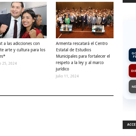
t a las adicciones con
Armenta rescatará el Centro
e arte y cultura para los
Estatal de Estudios
G
es*
Municipales para fortalecer el
F
respeto a la ley y al marco
o 25, 2024
jurídico
DI
Julio 11, 2024
N
ACCE