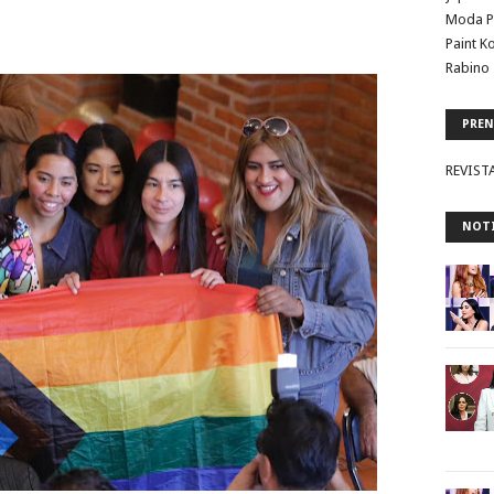
Moda P
Paint K
Rabino 
PREN
REVIST
NOTI