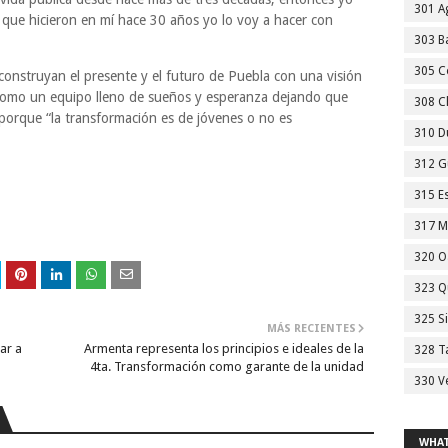
301 A
 que hicieron en mí hace 30 años yo lo voy a hacer con
303 Ba
305 C
 construyan el presente y el futuro de Puebla con una visión
es, como un equipo lleno de sueños y esperanza dejando que
308 C
porque “la transformación es de jóvenes o no es
310 D
312 G
315 E
317 M
320 O
323 Q
325 S
MÁS RECIENTES
ar a
Armenta representa los principios e ideales de la
328 T
4ta. Transformación como garante de la unidad
330 V
WHAT