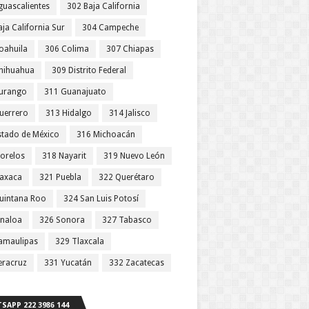
guascalientes
302 Baja California
ja California Sur
304 Campeche
oahuila
306 Colima
307 Chiapas
hihuahua
309 Distrito Federal
urango
311 Guanajuato
uerrero
313 Hidalgo
314 Jalisco
stado de México
316 Michoacán
orelos
318 Nayarit
319 Nuevo León
axaca
321 Puebla
322 Querétaro
uintana Roo
324 San Luis Potosí
inaloa
326 Sonora
327 Tabasco
amaulipas
329 Tlaxcala
eracruz
331 Yucatán
332 Zacatecas
SAPP 222 3986 144