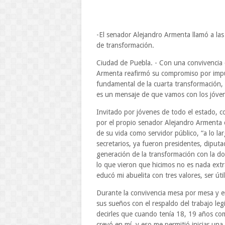
-El senador Alejandro Armenta llamó a la
de transformación.
Ciudad de Puebla. - Con una convivencia c
Armenta reafirmó su compromiso por impuls
fundamental de la cuarta transformación, 
es un mensaje de que vamos con los jóven
Invitado por jóvenes de todo el estado, 
por el propio senador Alejandro Armenta 
de su vida como servidor público, “a lo l
secretarios, ya fueron presidentes, diputa
generación de la transformación con la do
lo que vieron que hicimos no es nada ext
educó mi abuelita con tres valores, ser út
Durante la convivencia mesa por mesa y en 
sus sueños con el respaldo del trabajo leg
decirles que cuando tenía 18, 19 años c
creyó en mí, y eso me permitió iniciar un