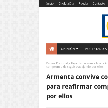
Inicio
CholulaCity
Puebla
Contacto
OPINIÓN
POR ESTADO A
Página Principal
Alejandro Armenta Mier
Ar
compromio de seguir trabajando por ellos
Armenta convive con
para reafirmar com
por ellos