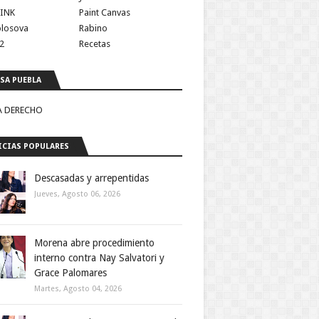
INK
Paint Canvas
olosova
Rabino
2
Recetas
SA PUEBLA
A DERECHO
CIAS POPULARES
Descasadas y arrepentidas
Jueves, Agosto 06, 2026
Morena abre procedimiento
interno contra Nay Salvatori y
Grace Palomares
Martes, Agosto 04, 2026