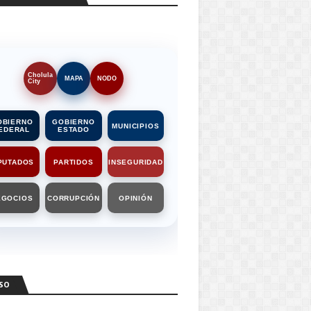
Cholula
MAPA
NODO
City
OBIERNO
GOBIERNO
MUNICIPIOS
EDERAL
ESTADO
PUTADOS
PARTIDOS
INSEGURIDAD
EGOCIOS
CORRUPCIÓN
OPINIÓN
SO