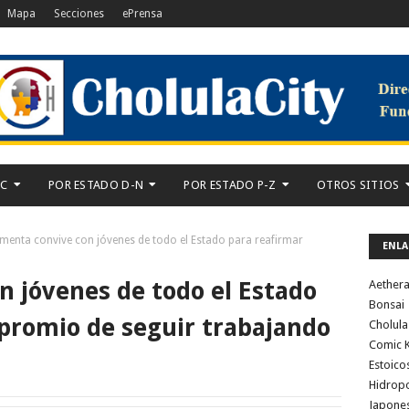
Mapa
Secciones
ePrensa
-C
POR ESTADO D-N
POR ESTADO P-Z
OTROS SITIOS
menta convive con jóvenes de todo el Estado para reafirmar
ENLA
 jóvenes de todo el Estado
Aether
Bonsai
promio de seguir trabajando
Cholula
Comic K
Estoico
Hidrop
Japone