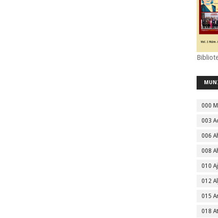
Bibliot
MUN
000 M
003 A
006 A
008 A
010 A
012 Al
015 
018 A