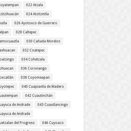
toyatempan
022 Atzala
tzitzihuacán
024 Atzitzintla
xutla
026 Ayotoxco de Guerrero
alpan
028 Caltepec
amocuautla
030 Cañada Morelos
axhuacan
032 Coatepec
oatzingo
034 Cohetzala
ohuecan
036 Coronango
oxcatlán
038 Coyomeapan
oyotepec
040 Cuapiaxtla de Madero
uautempan
042 Cuautinchán
uayuca de Andrade
043 Cuautlancingo
uayuca de Andrade
uetzalan del Progreso
046 Cuyoaco