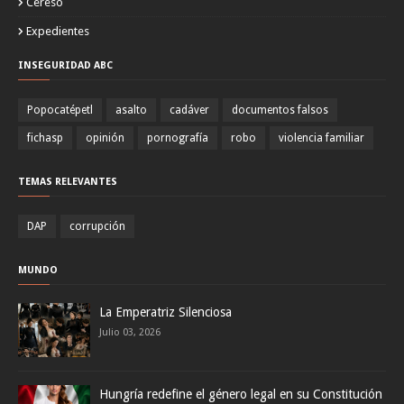
Cereso
Expedientes
INSEGURIDAD ABC
Popocatépetl
asalto
cadáver
documentos falsos
fichasp
opinión
pornografía
robo
violencia familiar
TEMAS RELEVANTES
DAP
corrupción
MUNDO
La Emperatriz Silenciosa
Julio 03, 2026
Hungría redefine el género legal en su Constitución