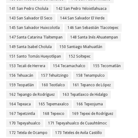
141 San Pedro Cholula
142 San Pedro Yeloixtlahuaca
143 San Salvador El Seco
144 San Salvador El Verde
145 San Salvador Huixcolotla
146 San Sebastián Tlacotepec
147 Santa Catarina Tlaltempan
148 Santa Inés Ahuatempan
149 Santa Isabel Cholula
150 Santiago Miahuatlán
151 Santo Tomás Hueyotlipan
152 Soltepec
153 Tecali de Herrera
154 Tecamachalco
155 Tecomatlán
156 Tehuacán
157 Tehuitzingo
158 Tenampulco
159 Teopatlán
160 Teotlalco
161 Tepanco de López
162 Tepango de Rodríguez
163 Tepatlaxco de Hidalgo
164 Tepeaca
165 Tepemaxalco
166 Tepeojuma
167 Tepetzintla
168 Tepexco
169 Tepexi de Rodríguez
170 Tepeyahualco
171 Tepeyahualco de Cuauhtémoc
172 Tetela de Ocampo
173 Teteles de Avila Castillo