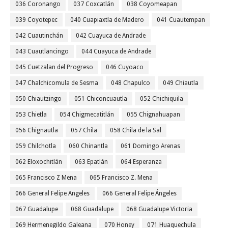
036 Coronango
037 Coxcatlán
038 Coyomeapan
039 Coyotepec
040 Cuapiaxtla de Madero
041 Cuautempan
042 Cuautinchán
042 Cuayuca de Andrade
043 Cuautlancingo
044 Cuayuca de Andrade
045 Cuetzalan del Progreso
046 Cuyoaco
047 Chalchicomula de Sesma
048 Chapulco
049 Chiautla
050 Chiautzingo
051 Chiconcuautla
052 Chichiquila
053 Chietla
054 Chigmecatitlán
055 Chignahuapan
056 Chignautla
057 Chila
058 Chila de la Sal
059 Chilchotla
060 Chinantla
061 Domingo Arenas
062 Eloxochitlán
063 Epatlán
064 Esperanza
065 Francisco Z Mena
065 Francisco Z. Mena
066 General Felipe Angeles
066 General Felipe Ángeles
067 Guadalupe
068 Guadalupe
068 Guadalupe Victoria
069 Hermenegildo Galeana
070 Honey
071 Huaquechula