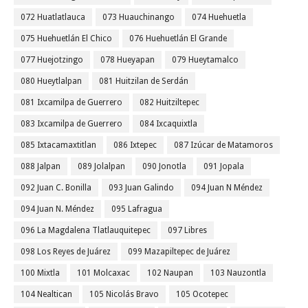
072 Huatlatlauca
073 Huauchinango
074 Huehuetla
075 Huehuetlán El Chico
076 Huehuetlán El Grande
077 Huejotzingo
078 Hueyapan
079 Hueytamalco
080 Hueytlalpan
081 Huitzilan de Serdán
081 Ixcamilpa de Guerrero
082 Huitziltepec
083 Ixcamilpa de Guerrero
084 Ixcaquixtla
085 Ixtacamaxtitlan
086 Ixtepec
087 Izúcar de Matamoros
088 Jalpan
089 Jolalpan
090 Jonotla
091 Jopala
092 Juan C. Bonilla
093 Juan Galindo
094 Juan N Méndez
094 Juan N. Méndez
095 Lafragua
096 La Magdalena Tlatlauquitepec
097 Libres
098 Los Reyes de Juárez
099 Mazapiltepec de Juárez
100 Mixtla
101 Molcaxac
102 Naupan
103 Nauzontla
104 Nealtican
105 Nicolás Bravo
105 Ocotepec