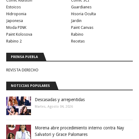
Comic Kiulston
Comic SCI
Estoicos
Guardianes
Hidroponia
Hisoria Oculta
Japonesa
Jardin
Moda PINK
Paint Canvas
Paint Kolosova
Rabino
Rabino 2
Recetas
PRENSA PUEBLA
REVISTA DERECHO
NOTICIAS POPULARES
Descasadas y arrepentidas
Martes, Agosto 04, 2026
Morena abre procedimiento interno contra Nay
Salvatori y Grace Palomares