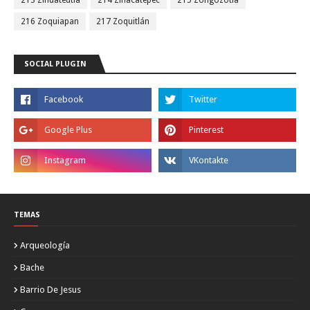
213 Zihuateutla
214 Zinacatepec
215 Zongozotla
216 Zoquiapan
217 Zoquitlán
SOCIAL PLUGIN
TEMAS
Arqueología
Bache
Barrio De Jesus