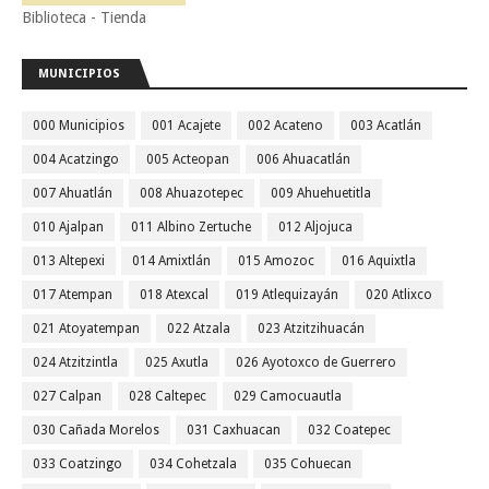
Biblioteca - Tienda
MUNICIPIOS
000 Municipios
001 Acajete
002 Acateno
003 Acatlán
004 Acatzingo
005 Acteopan
006 Ahuacatlán
007 Ahuatlán
008 Ahuazotepec
009 Ahuehuetitla
010 Ajalpan
011 Albino Zertuche
012 Aljojuca
013 Altepexi
014 Amixtlán
015 Amozoc
016 Aquixtla
017 Atempan
018 Atexcal
019 Atlequizayán
020 Atlixco
021 Atoyatempan
022 Atzala
023 Atzitzihuacán
024 Atzitzintla
025 Axutla
026 Ayotoxco de Guerrero
027 Calpan
028 Caltepec
029 Camocuautla
030 Cañada Morelos
031 Caxhuacan
032 Coatepec
033 Coatzingo
034 Cohetzala
035 Cohuecan