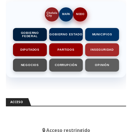
Cholula
MAPA
NODO
City
GOBIERNO
GOBIERNO ESTADO
MUNICIPIOS
FEDERAL
DIPUTADOS
PARTIDOS
INSEGURIDAD
NEGOCIOS
CORRUPCIÓN
OPINIÓN
ACCESO
🔒 Acceso restringido