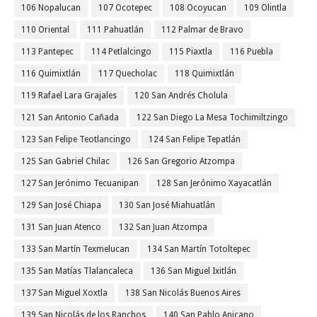
106 Nopalucan
107 Ocotepec
108 Ocoyucan
109 Olintla
110 Oriental
111 Pahuatlán
112 Palmar de Bravo
113 Pantepec
114 Petlalcingo
115 Piaxtla
116 Puebla
116 Quimixtlán
117 Quecholac
118 Quimixtlán
119 Rafael Lara Grajales
120 San Andrés Cholula
121 San Antonio Cañada
122 San Diego La Mesa Tochimiltzingo
123 San Felipe Teotlancingo
124 San Felipe Tepatlán
125 San Gabriel Chilac
126 San Gregorio Atzompa
127 San Jerónimo Tecuanipan
128 San Jerónimo Xayacatlán
129 San José Chiapa
130 San José Miahuatlán
131 San Juan Atenco
132 San Juan Atzompa
133 San Martín Texmelucan
134 San Martín Totoltepec
135 San Matías Tlalancaleca
136 San Miguel Ixitlán
137 San Miguel Xoxtla
138 San Nicolás Buenos Aires
139 San Nicolás de los Ranchos
140 San Pablo Anicano