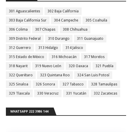
301 Aguascalientes
302 Baja California
303 Baja California Sur
304 Campeche
305 Coahuila
306 Colima
307 Chiapas
308 Chihuahua
309 Distrito Federal
310 Durango
311 Guanajuato
312 Guerrero
313 Hidalgo
314 Jalisco
315 Estado de México
316 Michoacán
317 Morelos
318 Nayarit
319 Nuevo León
320 Oaxaca
321 Puebla
322 Querétaro
323 Quintana Roo
324 San Luis Potosí
325 Sinaloa
326 Sonora
327 Tabasco
328 Tamaulipas
329 Tlaxcala
330 Veracruz
331 Yucatán
332 Zacatecas
WHATSAPP 222 3986 144