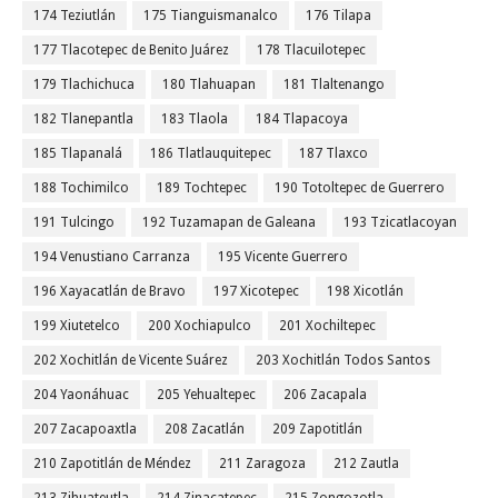
174 Teziutlán
175 Tianguismanalco
176 Tilapa
177 Tlacotepec de Benito Juárez
178 Tlacuilotepec
179 Tlachichuca
180 Tlahuapan
181 Tlaltenango
182 Tlanepantla
183 Tlaola
184 Tlapacoya
185 Tlapanalá
186 Tlatlauquitepec
187 Tlaxco
188 Tochimilco
189 Tochtepec
190 Totoltepec de Guerrero
191 Tulcingo
192 Tuzamapan de Galeana
193 Tzicatlacoyan
194 Venustiano Carranza
195 Vicente Guerrero
196 Xayacatlán de Bravo
197 Xicotepec
198 Xicotlán
199 Xiutetelco
200 Xochiapulco
201 Xochiltepec
202 Xochitlán de Vicente Suárez
203 Xochitlán Todos Santos
204 Yaonáhuac
205 Yehualtepec
206 Zacapala
207 Zacapoaxtla
208 Zacatlán
209 Zapotitlán
210 Zapotitlán de Méndez
211 Zaragoza
212 Zautla