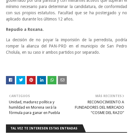
gobernado por una panista y con militantes activos que superan el
mínimo necesario para determinar la candidatura, de conformidad
con sus propios estatutos. Facultad que se ha postergado y no
aplicado durante los últimos 12 años.
Repudio a Roxana.
La decisión de no poyar la imporisión de la perredista, podría
romper la alianza del PAN-PRD en el municipio de San Pedro
Cholula, en su caso ir ambos partidos por separado.
ANTIGUOS
MÁS RECIENTES
Unidad, madurez política y
RECONOCIMIENTO A
humildad en Morena será la
FUNDADORES DEL MERCADO
fórmula para ganar en Puebla
“COSME DEL RAZO”
TAL VEZ TE INTERESEN ESTAS ENTRADAS