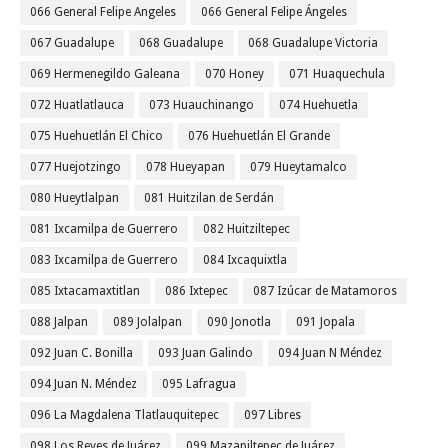
066 General Felipe Angeles
066 General Felipe Ángeles
067 Guadalupe
068 Guadalupe
068 Guadalupe Victoria
069 Hermenegildo Galeana
070 Honey
071 Huaquechula
072 Huatlatlauca
073 Huauchinango
074 Huehuetla
075 Huehuetlán El Chico
076 Huehuetlán El Grande
077 Huejotzingo
078 Hueyapan
079 Hueytamalco
080 Hueytlalpan
081 Huitzilan de Serdán
081 Ixcamilpa de Guerrero
082 Huitziltepec
083 Ixcamilpa de Guerrero
084 Ixcaquixtla
085 Ixtacamaxtitlan
086 Ixtepec
087 Izúcar de Matamoros
088 Jalpan
089 Jolalpan
090 Jonotla
091 Jopala
092 Juan C. Bonilla
093 Juan Galindo
094 Juan N Méndez
094 Juan N. Méndez
095 Lafragua
096 La Magdalena Tlatlauquitepec
097 Libres
098 Los Reyes de Juárez
099 Mazapiltepec de Juárez