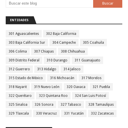
ENTIDADES
301 Aguascalientes
302 Baja California
303 Baja California Sur
304 Campeche
305 Coahuila
306 Colima
307 Chiapas
308 Chihuahua
309 Distrito Federal
310 Durango
311 Guanajuato
312 Guerrero
313 Hidalgo
314 Jalisco
315 Estado de México
316 Michoacán
317 Morelos
318 Nayarit
319 Nuevo León
320 Oaxaca
321 Puebla
322 Querétaro
323 Quintana Roo
324 San Luis Potosí
325 Sinaloa
326 Sonora
327 Tabasco
328 Tamaulipas
329 Tlaxcala
330 Veracruz
331 Yucatán
332 Zacatecas