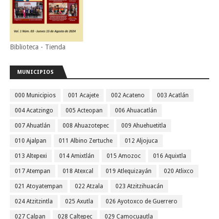
Biblioteca - Tienda
MUNICIPIOS
000 Municipios
001 Acajete
002 Acateno
003 Acatlán
004 Acatzingo
005 Acteopan
006 Ahuacatlán
007 Ahuatlán
008 Ahuazotepec
009 Ahuehuetitla
010 Ajalpan
011 Albino Zertuche
012 Aljojuca
013 Altepexi
014 Amixtlán
015 Amozoc
016 Aquixtla
017 Atempan
018 Atexcal
019 Atlequizayán
020 Atlixco
021 Atoyatempan
022 Atzala
023 Atzitzihuacán
024 Atzitzintla
025 Axutla
026 Ayotoxco de Guerrero
027 Calpan
028 Caltepec
029 Camocuautla