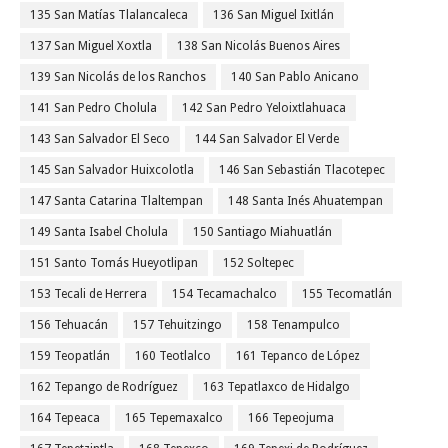
135 San Matías Tlalancaleca
136 San Miguel Ixitlán
137 San Miguel Xoxtla
138 San Nicolás Buenos Aires
139 San Nicolás de los Ranchos
140 San Pablo Anicano
141 San Pedro Cholula
142 San Pedro Yeloixtlahuaca
143 San Salvador El Seco
144 San Salvador El Verde
145 San Salvador Huixcolotla
146 San Sebastián Tlacotepec
147 Santa Catarina Tlaltempan
148 Santa Inés Ahuatempan
149 Santa Isabel Cholula
150 Santiago Miahuatlán
151 Santo Tomás Hueyotlipan
152 Soltepec
153 Tecali de Herrera
154 Tecamachalco
155 Tecomatlán
156 Tehuacán
157 Tehuitzingo
158 Tenampulco
159 Teopatlán
160 Teotlalco
161 Tepanco de López
162 Tepango de Rodríguez
163 Tepatlaxco de Hidalgo
164 Tepeaca
165 Tepemaxalco
166 Tepeojuma