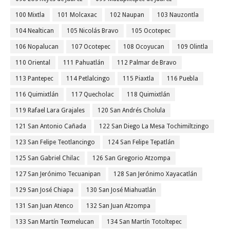
100 Mixtla
101 Molcaxac
102 Naupan
103 Nauzontla
104 Nealtican
105 Nicolás Bravo
105 Ocotepec
106 Nopalucan
107 Ocotepec
108 Ocoyucan
109 Olintla
110 Oriental
111 Pahuatlán
112 Palmar de Bravo
113 Pantepec
114 Petlalcingo
115 Piaxtla
116 Puebla
116 Quimixtlán
117 Quecholac
118 Quimixtlán
119 Rafael Lara Grajales
120 San Andrés Cholula
121 San Antonio Cañada
122 San Diego La Mesa Tochimiltzingo
123 San Felipe Teotlancingo
124 San Felipe Tepatlán
125 San Gabriel Chilac
126 San Gregorio Atzompa
127 San Jerónimo Tecuanipan
128 San Jerónimo Xayacatlán
129 San José Chiapa
130 San José Miahuatlán
131 San Juan Atenco
132 San Juan Atzompa
133 San Martín Texmelucan
134 San Martín Totoltepec