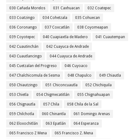
030 Cañada Morelos
031 Caxhuacan
032 Coatepec
033 Coatzingo
034 Cohetzala
035 Cohuecan
036 Coronango
037 Coxcatlán
038 Coyomeapan
039 Coyotepec
040 Cuapiaxtla de Madero
041 Cuautempan
042 Cuautinchán
042 Cuayuca de Andrade
043 Cuautlancingo
044 Cuayuca de Andrade
045 Cuetzalan del Progreso
046 Cuyoaco
047 Chalchicomula de Sesma
048 Chapulco
049 Chiautla
050 Chiautzingo
051 Chiconcuautla
052 Chichiquila
053 Chietla
054 Chigmecatitlán
055 Chignahuapan
056 Chignautla
057 Chila
058 Chila de la Sal
059 Chilchotla
060 Chinantla
061 Domingo Arenas
062 Eloxochitlán
063 Epatlán
064 Esperanza
065 Francisco Z Mena
065 Francisco Z. Mena