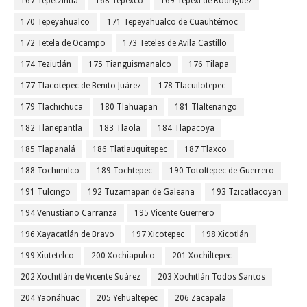
167 Tepetzintla
168 Tepexco
169 Tepexi de Rodríguez
170 Tepeyahualco
171 Tepeyahualco de Cuauhtémoc
172 Tetela de Ocampo
173 Teteles de Avila Castillo
174 Teziutlán
175 Tianguismanalco
176 Tilapa
177 Tlacotepec de Benito Juárez
178 Tlacuilotepec
179 Tlachichuca
180 Tlahuapan
181 Tlaltenango
182 Tlanepantla
183 Tlaola
184 Tlapacoya
185 Tlapanalá
186 Tlatlauquitepec
187 Tlaxco
188 Tochimilco
189 Tochtepec
190 Totoltepec de Guerrero
191 Tulcingo
192 Tuzamapan de Galeana
193 Tzicatlacoyan
194 Venustiano Carranza
195 Vicente Guerrero
196 Xayacatlán de Bravo
197 Xicotepec
198 Xicotlán
199 Xiutetelco
200 Xochiapulco
201 Xochiltepec
202 Xochitlán de Vicente Suárez
203 Xochitlán Todos Santos
204 Yaonáhuac
205 Yehualtepec
206 Zacapala