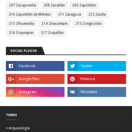
207 Zacapoaxtla
208 Zacatlán
209 Zapotitlán
210 Zapotitlán de Méndez
211 Zaragoza
212 Zautla
213 Zihuateutla
214 Zinacatepec
215 Zongozotla
216 Zoquiapan
217 Zoquitlán
SOCIAL PLUGIN
TEMAS
Arqueología