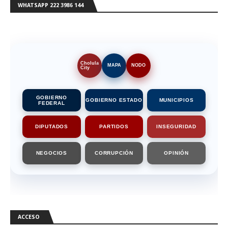
WHATSAPP 222 3986 144
Cholula
MAPA
NODO
City
GOBIERNO
GOBIERNO ESTADO
MUNICIPIOS
FEDERAL
DIPUTADOS
PARTIDOS
INSEGURIDAD
NEGOCIOS
CORRUPCIÓN
OPINIÓN
ACCESO