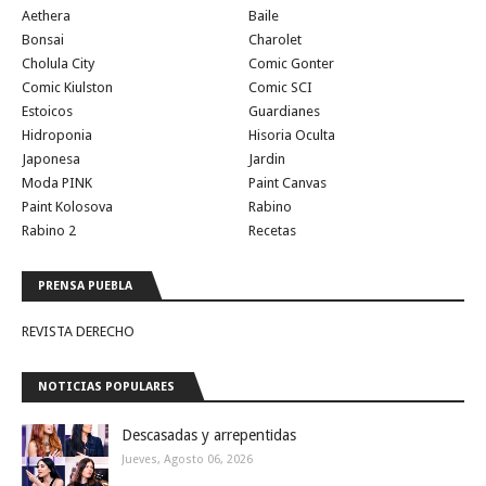
Aethera
Baile
Bonsai
Charolet
Cholula City
Comic Gonter
Comic Kiulston
Comic SCI
Estoicos
Guardianes
Hidroponia
Hisoria Oculta
Japonesa
Jardin
Moda PINK
Paint Canvas
Paint Kolosova
Rabino
Rabino 2
Recetas
PRENSA PUEBLA
REVISTA DERECHO
NOTICIAS POPULARES
Descasadas y arrepentidas
Jueves, Agosto 06, 2026