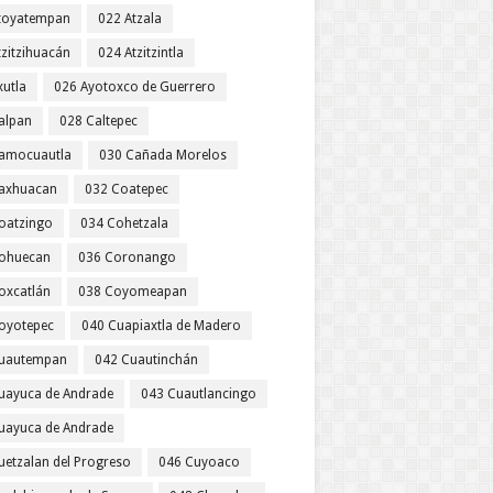
toyatempan
022 Atzala
tzitzihuacán
024 Atzitzintla
xutla
026 Ayotoxco de Guerrero
alpan
028 Caltepec
amocuautla
030 Cañada Morelos
axhuacan
032 Coatepec
oatzingo
034 Cohetzala
ohuecan
036 Coronango
oxcatlán
038 Coyomeapan
oyotepec
040 Cuapiaxtla de Madero
uautempan
042 Cuautinchán
uayuca de Andrade
043 Cuautlancingo
uayuca de Andrade
uetzalan del Progreso
046 Cuyoaco