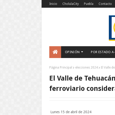
Inicio
CholulaCity
Puebla
Contacto
OPINIÓN
POR ESTADO A
Página Principal
elecciones 2024
El Valle 
El Valle de Tehuacán
ferroviario consid
Lunes 15 de abril de 2024