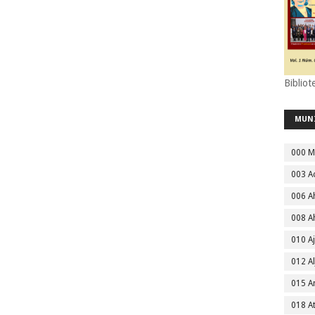
Bibliot
MUN
000 M
003 A
006 A
008 A
010 A
012 Al
015 
018 A