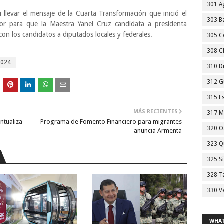
301 A
xi llevar el mensaje de la Cuarta Transformación que inició el
303 Ba
r para que la Maestra Yanel Cruz candidata a presidenta
 con los candidatos a diputados locales y federales.
305 C
308 C
2024
310 D
312 G
315 E
MÁS RECIENTES
317 M
ntualiza
Programa de Fomento Financiero para migrantes
320 O
anuncia Armenta
323 Q
325 S
328 T
330 V
WHAT