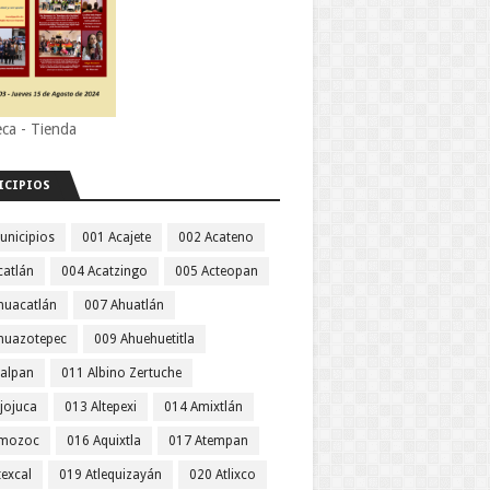
eca - Tienda
ICIPIOS
unicipios
001 Acajete
002 Acateno
catlán
004 Acatzingo
005 Acteopan
huacatlán
007 Ahuatlán
huazotepec
009 Ahuehuetitla
jalpan
011 Albino Zertuche
jojuca
013 Altepexi
014 Amixtlán
Amozoc
016 Aquixtla
017 Atempan
texcal
019 Atlequizayán
020 Atlixco