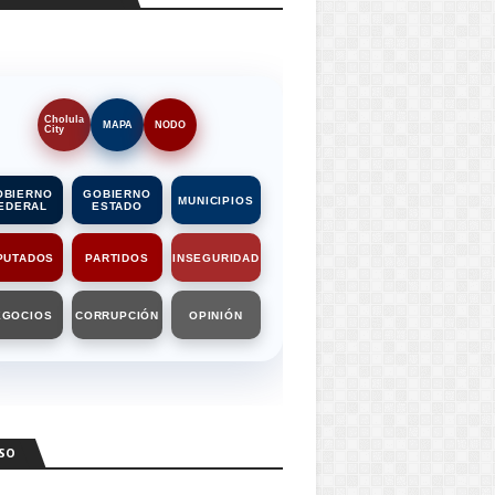
Cholula
MAPA
NODO
City
OBIERNO
GOBIERNO
MUNICIPIOS
EDERAL
ESTADO
PUTADOS
PARTIDOS
INSEGURIDAD
EGOCIOS
CORRUPCIÓN
OPINIÓN
SO