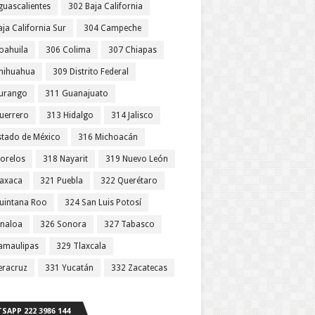
guascalientes
302 Baja California
ja California Sur
304 Campeche
oahuila
306 Colima
307 Chiapas
hihuahua
309 Distrito Federal
urango
311 Guanajuato
uerrero
313 Hidalgo
314 Jalisco
stado de México
316 Michoacán
orelos
318 Nayarit
319 Nuevo León
axaca
321 Puebla
322 Querétaro
uintana Roo
324 San Luis Potosí
inaloa
326 Sonora
327 Tabasco
amaulipas
329 Tlaxcala
eracruz
331 Yucatán
332 Zacatecas
SAPP 222 3986 144