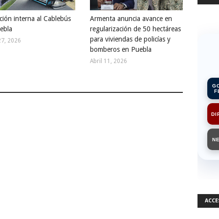
ción interna al Cablebús
Armenta anuncia avance en
ebla
regularización de 50 hectáreas
para viviendas de policías y
27, 2026
bomberos en Puebla
Abril 11, 2026
G
F
DI
N
ACCE