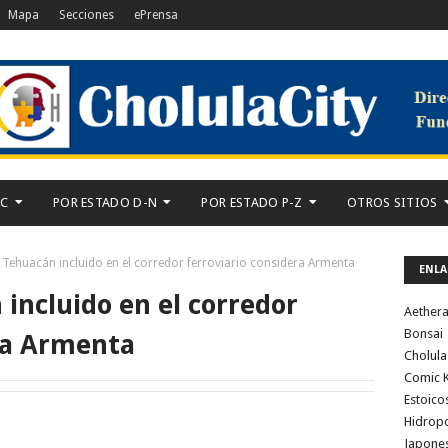
Mapa
Secciones
ePrensa
-C
POR ESTADO D-N
POR ESTADO P-Z
OTROS SITIOS
de Tehuacán incluido en el corredor ferroviario considera Armenta
ENLA
 incluido en el corredor
Aether
Bonsai
era Armenta
Cholula
Comic K
Estoico
Hidrop
Japone