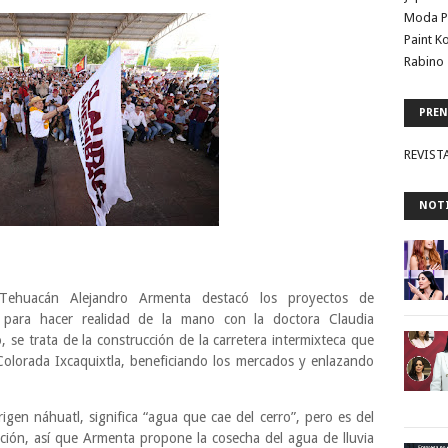
Moda P
Paint K
Rabino 
PREN
REVIST
NOTI
 Tehuacán Alejandro Armenta destacó los proyectos de
 para hacer realidad de la mano con la doctora Claudia
se trata de la construcción de la carretera intermixteca que
olorada Ixcaquixtla, beneficiando los mercados y enlazando
igen náhuatl, significa “agua que cae del cerro”, pero es del
ación, así que Armenta propone la cosecha del agua de lluvia