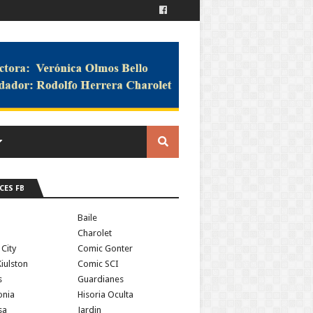
CES FB
a
Baile
Charolet
 City
Comic Gonter
iulston
Comic SCI
s
Guardianes
onia
Hisoria Oculta
sa
Jardin