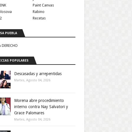
INK
Paint Canvas
olosova
Rabino
2
Recetas
SA PUEBLA
A DERECHO
CIAS POPULARES
Descasadas y arrepentidas
Martes, Agosto 04, 2026
Morena abre procedimiento
interno contra Nay Salvatori y
Grace Palomares
Martes, Agosto 04, 2026