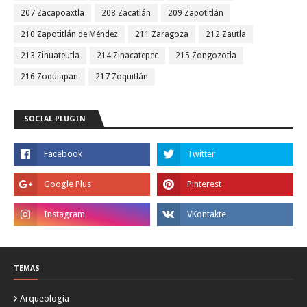
207 Zacapoaxtla
208 Zacatlán
209 Zapotitlán
210 Zapotitlán de Méndez
211 Zaragoza
212 Zautla
213 Zihuateutla
214 Zinacatepec
215 Zongozotla
216 Zoquiapan
217 Zoquitlán
SOCIAL PLUGIN
TEMAS
Arqueología