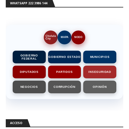
WHATSAPP 222 3986 144
Cholula
MAPA
NODO
City
GOBIERNO
GOBIERNO ESTADO
MUNICIPIOS
FEDERAL
DIPUTADOS
PARTIDOS
INSEGURIDAD
NEGOCIOS
CORRUPCIÓN
OPINIÓN
ACCESO