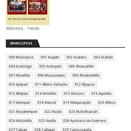
Biblioteca - Tienda
MUNICIPIOS
000 Municipios
001 Acajete
002 Acateno
003 Acatlán
004 Acatzingo
005 Acteopan
006 Ahuacatlán
007 Ahuatlán
008 Ahuazotepec
009 Ahuehuetitla
010 Ajalpan
011 Albino Zertuche
012 Aljojuca
013 Altepexi
014 Amixtlán
015 Amozoc
016 Aquixtla
017 Atempan
018 Atexcal
019 Atlequizayán
020 Atlixco
021 Atoyatempan
022 Atzala
023 Atzitzihuacán
024 Atzitzintla
025 Axutla
026 Ayotoxco de Guerrero
027 Calpan
028 Caltepec
029 Camocuautla