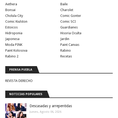
Aethera
Baile
Bonsai
Charolet
Cholula City
Comic Gonter
Comic Kiulston
Comic SCI
Estoicos
Guardianes
Hidroponia
Hisoria Oculta
Japonesa
Jardin
Moda PINK
Paint Canvas
Paint Kolosova
Rabino
Rabino 2
Recetas
PRENSA PUEBLA
REVISTA DERECHO
NOTICIAS POPULARES
Descasadas y arrepentidas
Jueves, Agosto 06, 2026