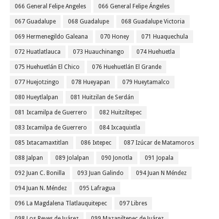
066 General Felipe Angeles
066 General Felipe Ángeles
067 Guadalupe
068 Guadalupe
068 Guadalupe Victoria
069 Hermenegildo Galeana
070 Honey
071 Huaquechula
072 Huatlatlauca
073 Huauchinango
074 Huehuetla
075 Huehuetlán El Chico
076 Huehuetlán El Grande
077 Huejotzingo
078 Hueyapan
079 Hueytamalco
080 Hueytlalpan
081 Huitzilan de Serdán
081 Ixcamilpa de Guerrero
082 Huitziltepec
083 Ixcamilpa de Guerrero
084 Ixcaquixtla
085 Ixtacamaxtitlan
086 Ixtepec
087 Izúcar de Matamoros
088 Jalpan
089 Jolalpan
090 Jonotla
091 Jopala
092 Juan C. Bonilla
093 Juan Galindo
094 Juan N Méndez
094 Juan N. Méndez
095 Lafragua
096 La Magdalena Tlatlauquitepec
097 Libres
098 Los Reyes de Juárez
099 Mazapiltepec de Juárez