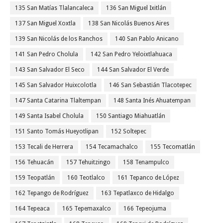
135 San Matías Tlalancaleca
136 San Miguel Ixitlán
137 San Miguel Xoxtla
138 San Nicolás Buenos Aires
139 San Nicolás de los Ranchos
140 San Pablo Anicano
141 San Pedro Cholula
142 San Pedro Yeloixtlahuaca
143 San Salvador El Seco
144 San Salvador El Verde
145 San Salvador Huixcolotla
146 San Sebastián Tlacotepec
147 Santa Catarina Tlaltempan
148 Santa Inés Ahuatempan
149 Santa Isabel Cholula
150 Santiago Miahuatlán
151 Santo Tomás Hueyotlipan
152 Soltepec
153 Tecali de Herrera
154 Tecamachalco
155 Tecomatlán
156 Tehuacán
157 Tehuitzingo
158 Tenampulco
159 Teopatlán
160 Teotlalco
161 Tepanco de López
162 Tepango de Rodríguez
163 Tepatlaxco de Hidalgo
164 Tepeaca
165 Tepemaxalco
166 Tepeojuma