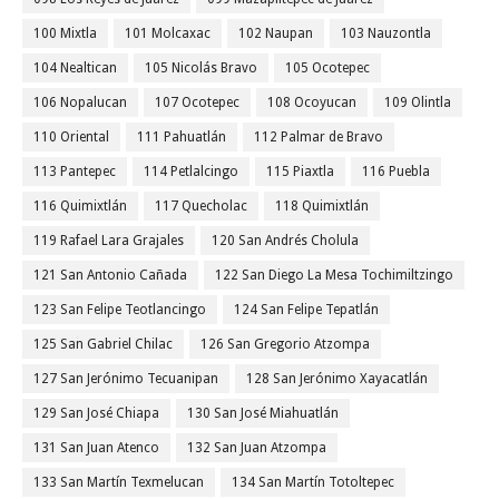
100 Mixtla
101 Molcaxac
102 Naupan
103 Nauzontla
104 Nealtican
105 Nicolás Bravo
105 Ocotepec
106 Nopalucan
107 Ocotepec
108 Ocoyucan
109 Olintla
110 Oriental
111 Pahuatlán
112 Palmar de Bravo
113 Pantepec
114 Petlalcingo
115 Piaxtla
116 Puebla
116 Quimixtlán
117 Quecholac
118 Quimixtlán
119 Rafael Lara Grajales
120 San Andrés Cholula
121 San Antonio Cañada
122 San Diego La Mesa Tochimiltzingo
123 San Felipe Teotlancingo
124 San Felipe Tepatlán
125 San Gabriel Chilac
126 San Gregorio Atzompa
127 San Jerónimo Tecuanipan
128 San Jerónimo Xayacatlán
129 San José Chiapa
130 San José Miahuatlán
131 San Juan Atenco
132 San Juan Atzompa
133 San Martín Texmelucan
134 San Martín Totoltepec