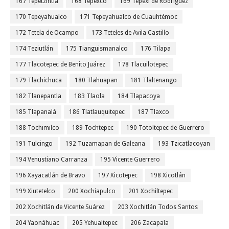
167 Tepetzintla
168 Tepexco
169 Tepexi de Rodríguez
170 Tepeyahualco
171 Tepeyahualco de Cuauhtémoc
172 Tetela de Ocampo
173 Teteles de Avila Castillo
174 Teziutlán
175 Tianguismanalco
176 Tilapa
177 Tlacotepec de Benito Juárez
178 Tlacuilotepec
179 Tlachichuca
180 Tlahuapan
181 Tlaltenango
182 Tlanepantla
183 Tlaola
184 Tlapacoya
185 Tlapanalá
186 Tlatlauquitepec
187 Tlaxco
188 Tochimilco
189 Tochtepec
190 Totoltepec de Guerrero
191 Tulcingo
192 Tuzamapan de Galeana
193 Tzicatlacoyan
194 Venustiano Carranza
195 Vicente Guerrero
196 Xayacatlán de Bravo
197 Xicotepec
198 Xicotlán
199 Xiutetelco
200 Xochiapulco
201 Xochiltepec
202 Xochitlán de Vicente Suárez
203 Xochitlán Todos Santos
204 Yaonáhuac
205 Yehualtepec
206 Zacapala