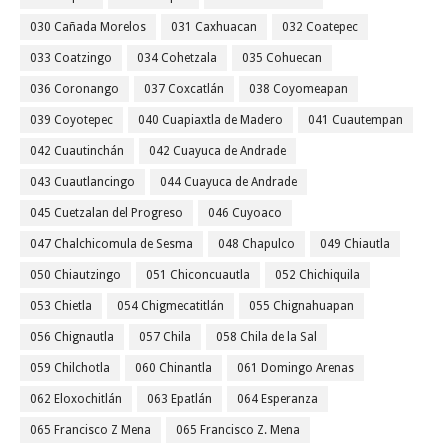
030 Cañada Morelos
031 Caxhuacan
032 Coatepec
033 Coatzingo
034 Cohetzala
035 Cohuecan
036 Coronango
037 Coxcatlán
038 Coyomeapan
039 Coyotepec
040 Cuapiaxtla de Madero
041 Cuautempan
042 Cuautinchán
042 Cuayuca de Andrade
043 Cuautlancingo
044 Cuayuca de Andrade
045 Cuetzalan del Progreso
046 Cuyoaco
047 Chalchicomula de Sesma
048 Chapulco
049 Chiautla
050 Chiautzingo
051 Chiconcuautla
052 Chichiquila
053 Chietla
054 Chigmecatitlán
055 Chignahuapan
056 Chignautla
057 Chila
058 Chila de la Sal
059 Chilchotla
060 Chinantla
061 Domingo Arenas
062 Eloxochitlán
063 Epatlán
064 Esperanza
065 Francisco Z Mena
065 Francisco Z. Mena