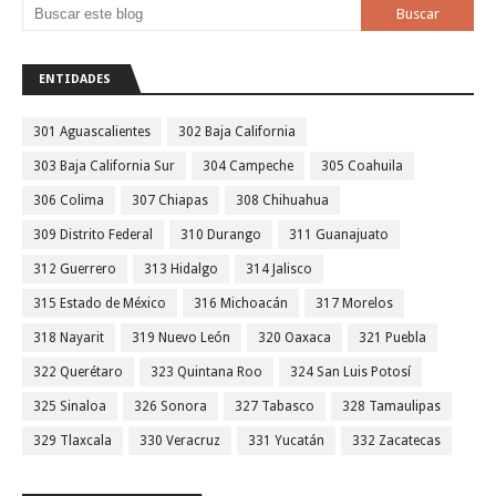
ENTIDADES
301 Aguascalientes
302 Baja California
303 Baja California Sur
304 Campeche
305 Coahuila
306 Colima
307 Chiapas
308 Chihuahua
309 Distrito Federal
310 Durango
311 Guanajuato
312 Guerrero
313 Hidalgo
314 Jalisco
315 Estado de México
316 Michoacán
317 Morelos
318 Nayarit
319 Nuevo León
320 Oaxaca
321 Puebla
322 Querétaro
323 Quintana Roo
324 San Luis Potosí
325 Sinaloa
326 Sonora
327 Tabasco
328 Tamaulipas
329 Tlaxcala
330 Veracruz
331 Yucatán
332 Zacatecas