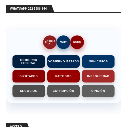
WHATSAPP 222 3986 144
Cholula
MAPA
NODO
City
GOBIERNO
GOBIERNO ESTADO
MUNICIPIOS
FEDERAL
DIPUTADOS
PARTIDOS
INSEGURIDAD
NEGOCIOS
CORRUPCIÓN
OPINIÓN
ACCESO