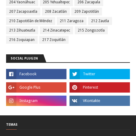
204 Yaonáhuac
205 Yehualtepec
206 Zacapala
207 Zacapoaxtla
208 Zacatlán
209 Zapotitlán
210 Zapotitlán de Méndez
211 Zaragoza
212 Zautla
213 Zihuateutla
214 Zinacatepec
215 Zongozotla
216 Zoquiapan
217 Zoquitlán
SOCIAL PLUGIN
TEMAS