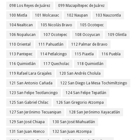
098 Los Reyes de Juárez
099 Mazapiltepec de Juárez
100 Mixtla
101 Molcaxac
102 Naupan
103 Nauzontla
104 Nealtican
105 Nicolás Bravo
105 Ocotepec
106 Nopalucan
107 Ocotepec
108 Ocoyucan
109 Olintla
110 Oriental
111 Pahuatlán
112 Palmar de Bravo
113 Pantepec
114 Petlalcingo
115 Piaxtla
116 Puebla
116 Quimixtlán
117 Quecholac
118 Quimixtlán
119 Rafael Lara Grajales
120 San Andrés Cholula
121 San Antonio Cañada
122 San Diego La Mesa Tochimiltzingo
123 San Felipe Teotlancingo
124 San Felipe Tepatlán
125 San Gabriel Chilac
126 San Gregorio Atzompa
127 San Jerónimo Tecuanipan
128 San Jerónimo Xayacatlán
129 San José Chiapa
130 San José Miahuatlán
131 San Juan Atenco
132 San Juan Atzompa