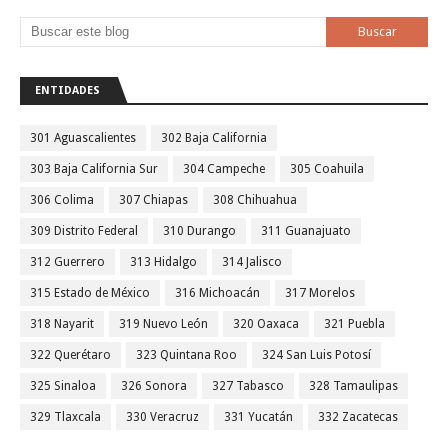
ENTIDADES
301 Aguascalientes
302 Baja California
303 Baja California Sur
304 Campeche
305 Coahuila
306 Colima
307 Chiapas
308 Chihuahua
309 Distrito Federal
310 Durango
311 Guanajuato
312 Guerrero
313 Hidalgo
314 Jalisco
315 Estado de México
316 Michoacán
317 Morelos
318 Nayarit
319 Nuevo León
320 Oaxaca
321 Puebla
322 Querétaro
323 Quintana Roo
324 San Luis Potosí
325 Sinaloa
326 Sonora
327 Tabasco
328 Tamaulipas
329 Tlaxcala
330 Veracruz
331 Yucatán
332 Zacatecas