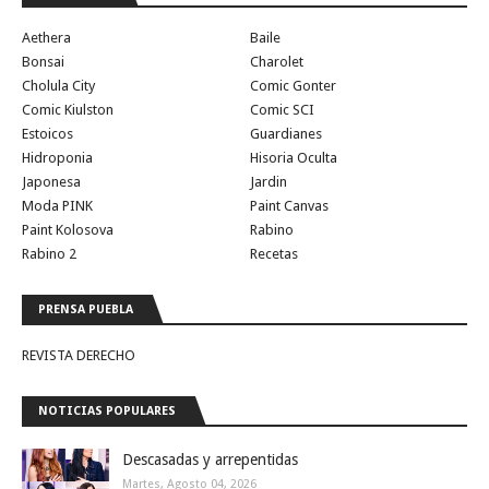
Aethera
Baile
Bonsai
Charolet
Cholula City
Comic Gonter
Comic Kiulston
Comic SCI
Estoicos
Guardianes
Hidroponia
Hisoria Oculta
Japonesa
Jardin
Moda PINK
Paint Canvas
Paint Kolosova
Rabino
Rabino 2
Recetas
PRENSA PUEBLA
REVISTA DERECHO
NOTICIAS POPULARES
Descasadas y arrepentidas
Martes, Agosto 04, 2026