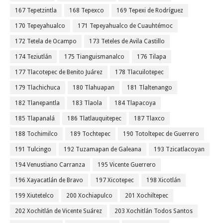
167 Tepetzintla
168 Tepexco
169 Tepexi de Rodríguez
170 Tepeyahualco
171 Tepeyahualco de Cuauhtémoc
172 Tetela de Ocampo
173 Teteles de Avila Castillo
174 Teziutlán
175 Tianguismanalco
176 Tilapa
177 Tlacotepec de Benito Juárez
178 Tlacuilotepec
179 Tlachichuca
180 Tlahuapan
181 Tlaltenango
182 Tlanepantla
183 Tlaola
184 Tlapacoya
185 Tlapanalá
186 Tlatlauquitepec
187 Tlaxco
188 Tochimilco
189 Tochtepec
190 Totoltepec de Guerrero
191 Tulcingo
192 Tuzamapan de Galeana
193 Tzicatlacoyan
194 Venustiano Carranza
195 Vicente Guerrero
196 Xayacatlán de Bravo
197 Xicotepec
198 Xicotlán
199 Xiutetelco
200 Xochiapulco
201 Xochiltepec
202 Xochitlán de Vicente Suárez
203 Xochitlán Todos Santos