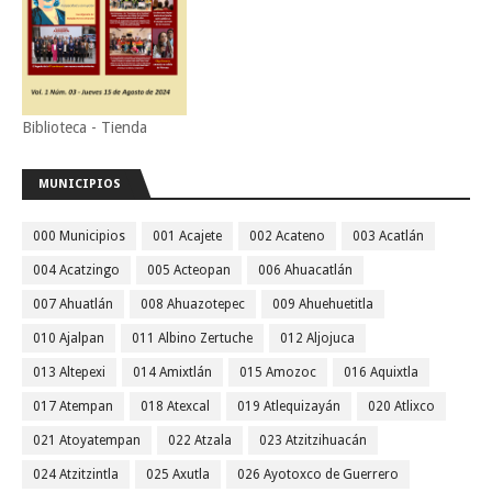
Biblioteca - Tienda
MUNICIPIOS
000 Municipios
001 Acajete
002 Acateno
003 Acatlán
004 Acatzingo
005 Acteopan
006 Ahuacatlán
007 Ahuatlán
008 Ahuazotepec
009 Ahuehuetitla
010 Ajalpan
011 Albino Zertuche
012 Aljojuca
013 Altepexi
014 Amixtlán
015 Amozoc
016 Aquixtla
017 Atempan
018 Atexcal
019 Atlequizayán
020 Atlixco
021 Atoyatempan
022 Atzala
023 Atzitzihuacán
024 Atzitzintla
025 Axutla
026 Ayotoxco de Guerrero