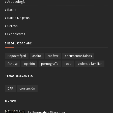
Arqueología
Bache
Barrio De Jesus
Cereso
Expedientes
INSEGURIDAD ABC
Popocatépetl
asalto
cadáver
documentos falsos
fichasp
opinión
pornografía
robo
violencia familiar
TEMAS RELEVANTES
DAP
corrupción
MUNDO
La Emperatriz Silenciosa