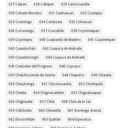
027 Calpan
028 Caltepec
029 Camocuautla
030 Cañada Morelos
031 Caxhuacan
032 Coatepec
033 Coatzingo
034 Cohetzala
035 Cohuecan
036 Coronango
037 Coxcatlán
038 Coyomeapan
039 Coyotepec
040 Cuapiaxtla de Madero
041 Cuautempan
042 Cuautinchán
042 Cuayuca de Andrade
043 Cuautlancingo
044 Cuayuca de Andrade
045 Cuetzalan del Progreso
046 Cuyoaco
047 Chalchicomula de Sesma
048 Chapulco
049 Chiautla
050 Chiautzingo
051 Chiconcuautla
052 Chichiquila
053 Chietla
054 Chigmecatitlán
055 Chignahuapan
056 Chignautla
057 Chila
058 Chila de la Sal
059 Chilchotla
060 Chinantla
061 Domingo Arenas
062 Eloxochitlán
063 Epatlán
064 Esperanza