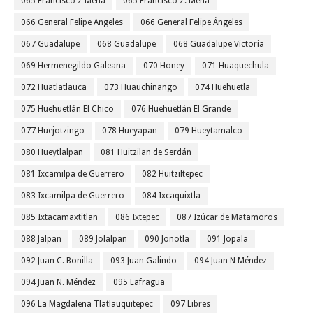
065 Francisco Z Mena
065 Francisco Z. Mena
066 General Felipe Angeles
066 General Felipe Ángeles
067 Guadalupe
068 Guadalupe
068 Guadalupe Victoria
069 Hermenegildo Galeana
070 Honey
071 Huaquechula
072 Huatlatlauca
073 Huauchinango
074 Huehuetla
075 Huehuetlán El Chico
076 Huehuetlán El Grande
077 Huejotzingo
078 Hueyapan
079 Hueytamalco
080 Hueytlalpan
081 Huitzilan de Serdán
081 Ixcamilpa de Guerrero
082 Huitziltepec
083 Ixcamilpa de Guerrero
084 Ixcaquixtla
085 Ixtacamaxtitlan
086 Ixtepec
087 Izúcar de Matamoros
088 Jalpan
089 Jolalpan
090 Jonotla
091 Jopala
092 Juan C. Bonilla
093 Juan Galindo
094 Juan N Méndez
094 Juan N. Méndez
095 Lafragua
096 La Magdalena Tlatlauquitepec
097 Libres