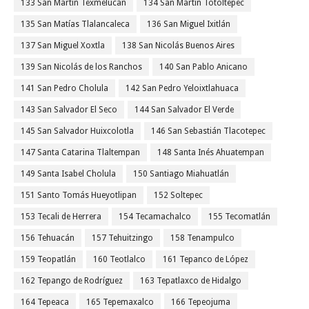
133 San Martín Texmelucan
134 San Martín Totoltepec
135 San Matías Tlalancaleca
136 San Miguel Ixitlán
137 San Miguel Xoxtla
138 San Nicolás Buenos Aires
139 San Nicolás de los Ranchos
140 San Pablo Anicano
141 San Pedro Cholula
142 San Pedro Yeloixtlahuaca
143 San Salvador El Seco
144 San Salvador El Verde
145 San Salvador Huixcolotla
146 San Sebastián Tlacotepec
147 Santa Catarina Tlaltempan
148 Santa Inés Ahuatempan
149 Santa Isabel Cholula
150 Santiago Miahuatlán
151 Santo Tomás Hueyotlipan
152 Soltepec
153 Tecali de Herrera
154 Tecamachalco
155 Tecomatlán
156 Tehuacán
157 Tehuitzingo
158 Tenampulco
159 Teopatlán
160 Teotlalco
161 Tepanco de López
162 Tepango de Rodríguez
163 Tepatlaxco de Hidalgo
164 Tepeaca
165 Tepemaxalco
166 Tepeojuma