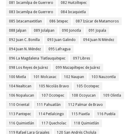
081 Ixcamilpa de Guerrero
082 Huitziltepec
083 Ixcamilpa de Guerrero
084 Ixcaquixtla
085 Ixtacamaxtitlan
086 Ixtepec
087 Izúcar de Matamoros
088 Jalpan
089 Jolalpan
090 Jonotla
091 Jopala
092 Juan C. Bonilla
093 Juan Galindo
094 Juan N Méndez
094 Juan N. Méndez
095 Lafragua
096 La Magdalena Tlatlauquitepec
097 Libres
098 Los Reyes de Juárez
099 Mazapiltepec de Juárez
100 Mixtla
101 Molcaxac
102 Naupan
103 Nauzontla
104 Nealtican
105 Nicolás Bravo
105 Ocotepec
106 Nopalucan
107 Ocotepec
108 Ocoyucan
109 Olintla
110 Oriental
111 Pahuatlán
112 Palmar de Bravo
113 Pantepec
114 Petlalcingo
115 Piaxtla
116 Puebla
116 Quimixtlán
117 Quecholac
118 Quimixtlán
119 Rafael Lara Grajales
120 San Andrés Cholula