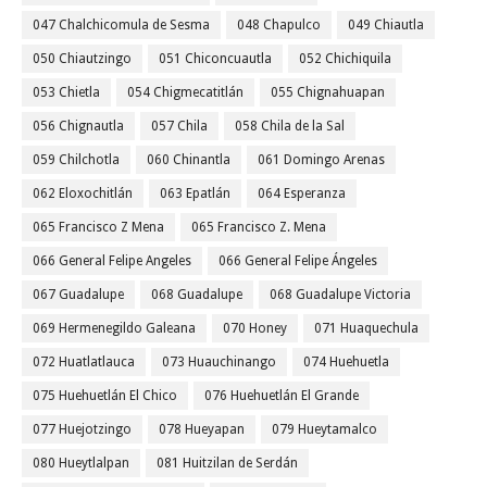
047 Chalchicomula de Sesma
048 Chapulco
049 Chiautla
050 Chiautzingo
051 Chiconcuautla
052 Chichiquila
053 Chietla
054 Chigmecatitlán
055 Chignahuapan
056 Chignautla
057 Chila
058 Chila de la Sal
059 Chilchotla
060 Chinantla
061 Domingo Arenas
062 Eloxochitlán
063 Epatlán
064 Esperanza
065 Francisco Z Mena
065 Francisco Z. Mena
066 General Felipe Angeles
066 General Felipe Ángeles
067 Guadalupe
068 Guadalupe
068 Guadalupe Victoria
069 Hermenegildo Galeana
070 Honey
071 Huaquechula
072 Huatlatlauca
073 Huauchinango
074 Huehuetla
075 Huehuetlán El Chico
076 Huehuetlán El Grande
077 Huejotzingo
078 Hueyapan
079 Hueytamalco
080 Hueytlalpan
081 Huitzilan de Serdán