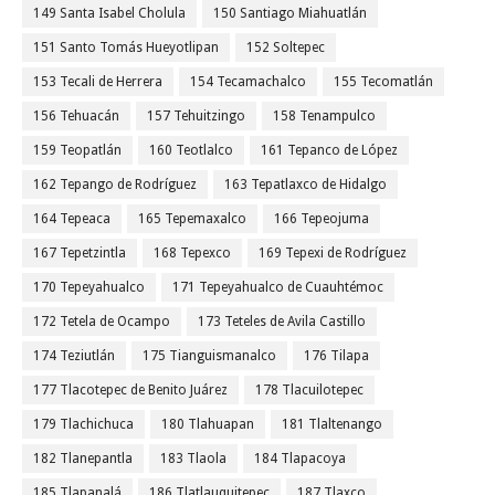
149 Santa Isabel Cholula
150 Santiago Miahuatlán
151 Santo Tomás Hueyotlipan
152 Soltepec
153 Tecali de Herrera
154 Tecamachalco
155 Tecomatlán
156 Tehuacán
157 Tehuitzingo
158 Tenampulco
159 Teopatlán
160 Teotlalco
161 Tepanco de López
162 Tepango de Rodríguez
163 Tepatlaxco de Hidalgo
164 Tepeaca
165 Tepemaxalco
166 Tepeojuma
167 Tepetzintla
168 Tepexco
169 Tepexi de Rodríguez
170 Tepeyahualco
171 Tepeyahualco de Cuauhtémoc
172 Tetela de Ocampo
173 Teteles de Avila Castillo
174 Teziutlán
175 Tianguismanalco
176 Tilapa
177 Tlacotepec de Benito Juárez
178 Tlacuilotepec
179 Tlachichuca
180 Tlahuapan
181 Tlaltenango
182 Tlanepantla
183 Tlaola
184 Tlapacoya
185 Tlapanalá
186 Tlatlauquitepec
187 Tlaxco