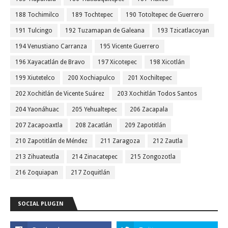
188 Tochimilco
189 Tochtepec
190 Totoltepec de Guerrero
191 Tulcingo
192 Tuzamapan de Galeana
193 Tzicatlacoyan
194 Venustiano Carranza
195 Vicente Guerrero
196 Xayacatlán de Bravo
197 Xicotepec
198 Xicotlán
199 Xiutetelco
200 Xochiapulco
201 Xochiltepec
202 Xochitlán de Vicente Suárez
203 Xochitlán Todos Santos
204 Yaonáhuac
205 Yehualtepec
206 Zacapala
207 Zacapoaxtla
208 Zacatlán
209 Zapotitlán
210 Zapotitlán de Méndez
211 Zaragoza
212 Zautla
213 Zihuateutla
214 Zinacatepec
215 Zongozotla
216 Zoquiapan
217 Zoquitlán
SOCIAL PLUGIN