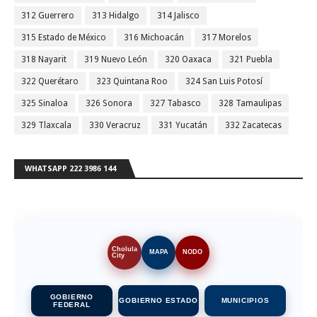
312 Guerrero
313 Hidalgo
314 Jalisco
315 Estado de México
316 Michoacán
317 Morelos
318 Nayarit
319 Nuevo León
320 Oaxaca
321 Puebla
322 Querétaro
323 Quintana Roo
324 San Luis Potosí
325 Sinaloa
326 Sonora
327 Tabasco
328 Tamaulipas
329 Tlaxcala
330 Veracruz
331 Yucatán
332 Zacatecas
WHATSAPP 222 3986 144
Cholula
MAPA
NODO
City
GOBIERNO
GOBIERNO ESTADO
MUNICIPIOS
FEDERAL