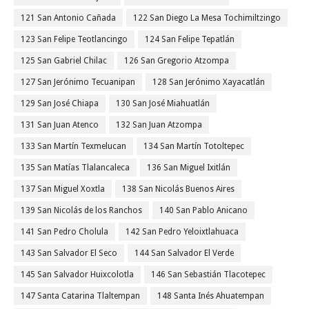
121 San Antonio Cañada
122 San Diego La Mesa Tochimiltzingo
123 San Felipe Teotlancingo
124 San Felipe Tepatlán
125 San Gabriel Chilac
126 San Gregorio Atzompa
127 San Jerónimo Tecuanipan
128 San Jerónimo Xayacatlán
129 San José Chiapa
130 San José Miahuatlán
131 San Juan Atenco
132 San Juan Atzompa
133 San Martín Texmelucan
134 San Martín Totoltepec
135 San Matías Tlalancaleca
136 San Miguel Ixitlán
137 San Miguel Xoxtla
138 San Nicolás Buenos Aires
139 San Nicolás de los Ranchos
140 San Pablo Anicano
141 San Pedro Cholula
142 San Pedro Yeloixtlahuaca
143 San Salvador El Seco
144 San Salvador El Verde
145 San Salvador Huixcolotla
146 San Sebastián Tlacotepec
147 Santa Catarina Tlaltempan
148 Santa Inés Ahuatempan