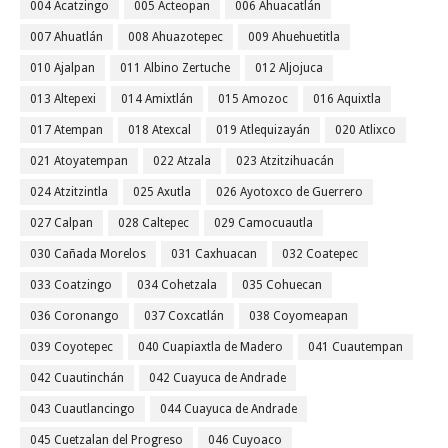
004 Acatzingo
005 Acteopan
006 Ahuacatlán
007 Ahuatlán
008 Ahuazotepec
009 Ahuehuetitla
010 Ajalpan
011 Albino Zertuche
012 Aljojuca
013 Altepexi
014 Amixtlán
015 Amozoc
016 Aquixtla
017 Atempan
018 Atexcal
019 Atlequizayán
020 Atlixco
021 Atoyatempan
022 Atzala
023 Atzitzihuacán
024 Atzitzintla
025 Axutla
026 Ayotoxco de Guerrero
027 Calpan
028 Caltepec
029 Camocuautla
030 Cañada Morelos
031 Caxhuacan
032 Coatepec
033 Coatzingo
034 Cohetzala
035 Cohuecan
036 Coronango
037 Coxcatlán
038 Coyomeapan
039 Coyotepec
040 Cuapiaxtla de Madero
041 Cuautempan
042 Cuautinchán
042 Cuayuca de Andrade
043 Cuautlancingo
044 Cuayuca de Andrade
045 Cuetzalan del Progreso
046 Cuyoaco