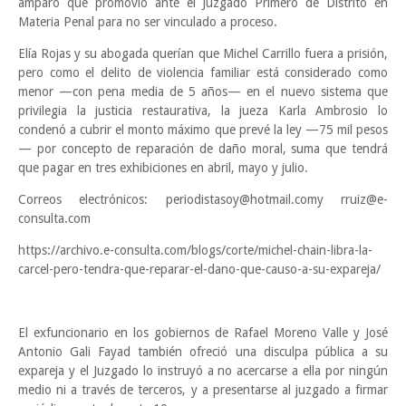
amparo que promovió ante el Juzgado Primero de Distrito en
Materia Penal para no ser vinculado a proceso.
Elía Rojas y su abogada querían que Michel Carrillo fuera a prisión,
pero como el delito de violencia familiar está considerado como
menor —con pena media de 5 años— en el nuevo sistema que
privilegia la justicia restaurativa, la jueza Karla Ambrosio lo
condenó a cubrir el monto máximo que prevé la ley —75 mil pesos
— por concepto de reparación de daño moral, suma que tendrá
que pagar en tres exhibiciones en abril, mayo y julio.
Correos electrónicos: periodistasoy@hotmail.comy rruiz@e-
consulta.com
https://archivo.e-consulta.com/blogs/corte/michel-chain-libra-la-
carcel-pero-tendra-que-reparar-el-dano-que-causo-a-su-expareja/
El exfuncionario en los gobiernos de Rafael Moreno Valle y José
Antonio Gali Fayad también ofreció una disculpa pública a su
expareja y el Juzgado lo instruyó a no acercarse a ella por ningún
medio ni a través de terceros, y a presentarse al juzgado a firmar