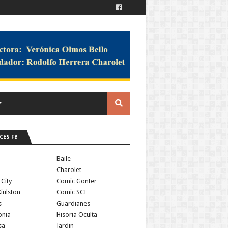
CES FB
a
Baile
Charolet
 City
Comic Gonter
iulston
Comic SCI
s
Guardianes
onia
Hisoria Oculta
sa
Jardin