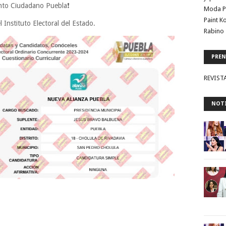
nto Ciudadano Puebla❗
Moda P
Paint K
 Instituto Electoral del Estado.
Rabino 
PREN
REVIST
NOTI