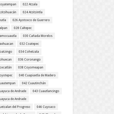
toyatempan
022 Atzala
tzitzihuacán
024 Atzitzintla
xutla
026 Ayotoxco de Guerrero
alpan
028 Caltepec
amocuautla
030 Cañada Morelos
axhuacan
032 Coatepec
oatzingo
034 Cohetzala
ohuecan
036 Coronango
oxcatlán
038 Coyomeapan
oyotepec
040 Cuapiaxtla de Madero
uautempan
042 Cuautinchán
uayuca de Andrade
043 Cuautlancingo
uayuca de Andrade
uetzalan del Progreso
046 Cuyoaco