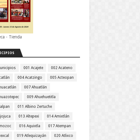
eca - Tienda
ICIPIOS
unicipios
001 Acajete
002 Acateno
catlán
004 Acatzingo
005 Acteopan
huacatlán
007 Ahuatlán
huazotepec
009 Ahuehuetitla
jalpan
011 Albino Zertuche
jojuca
013 Altepexi
014 Amixtlán
Amozoc
016 Aquixtla
017 Atempan
texcal
019 Atlequizayán
020 Atlixco