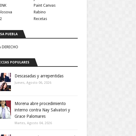
INK
Paint Canvas
olosova
Rabino
2
Recetas
SA PUEBLA
A DERECHO
CIAS POPULARES
Descasadas y arrepentidas
Jueves, Agosto 06, 2026
Morena abre procedimiento
interno contra Nay Salvatori y
Grace Palomares
Martes, Agosto 04, 2026