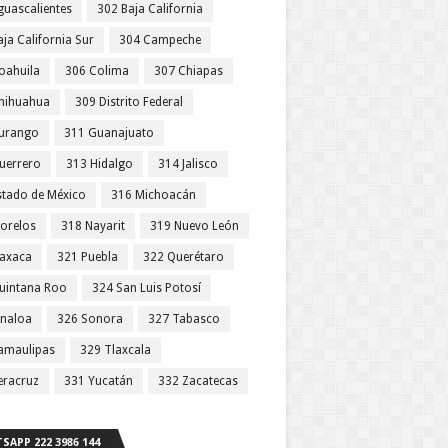
guascalientes
302 Baja California
ja California Sur
304 Campeche
oahuila
306 Colima
307 Chiapas
hihuahua
309 Distrito Federal
urango
311 Guanajuato
uerrero
313 Hidalgo
314 Jalisco
stado de México
316 Michoacán
orelos
318 Nayarit
319 Nuevo León
axaca
321 Puebla
322 Querétaro
uintana Roo
324 San Luis Potosí
inaloa
326 Sonora
327 Tabasco
amaulipas
329 Tlaxcala
eracruz
331 Yucatán
332 Zacatecas
SAPP 222 3986 144