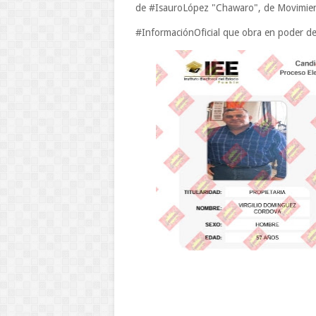
de #IsauroLópez "Chawaro", de Movimie
#InformaciónOficial que obra en poder del