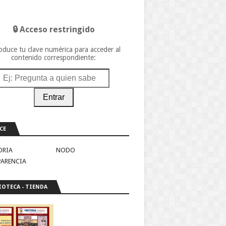
🔒 Acceso restringido
oduce tu clave numérica para acceder al
contenido correspondiente:
Entrar
CE
ORIA
NODO
PARENCIA
IOTECA - TIENDA