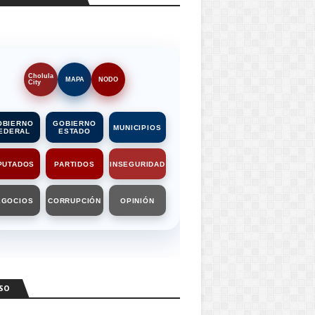
Cholula
MAPA
NODO
City
OBIERNO
GOBIERNO
MUNICIPIOS
EDERAL
ESTADO
PUTADOS
PARTIDOS
INSEGURIDAD
EGOCIOS
CORRUPCIÓN
OPINIÓN
SO