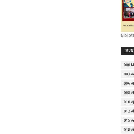
Bibliot
MUN
000 M
003 A
006 A
008 A
010 A
012 Al
015 
018 A