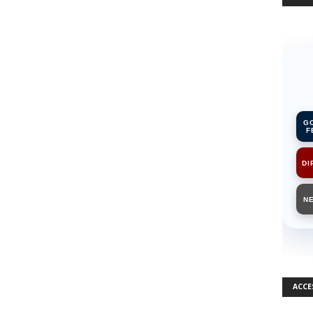
G
F
DI
N
ACCE