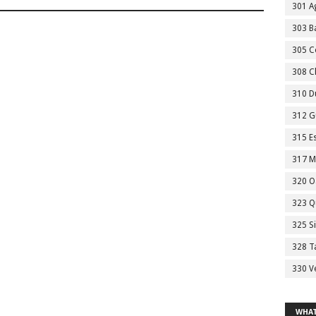
301 A
303 Ba
305 C
308 C
310 D
312 G
315 E
317 M
320 O
323 Q
325 S
328 T
330 V
WHAT