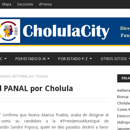
Mapa
Secciones
ePrensa
-C
POR ESTADO D-N
POR ESTADO P-Z
OTROS SITIOS
didato del PANAL por Cholula
ENLA
l PANAL por Cholula
Aether
Bonsai
Cholula
Comic K
" confirma que Nueva Alianza Puebla, acaba de designar al
Estoico
a, como su candidato a la #PresidenciaMunicipal de
Hidrop
ndio Sandre Popoca, quien en días pasados declinó a favor
Japone