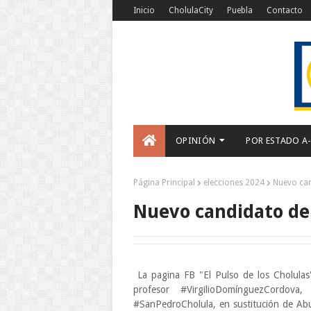
Inicio
CholulaCity
Puebla
Contacto
OPINIÓN
POR ESTADO A
Página Principal
elecciones 2024
Nuevo can
Nuevo candidato de
La pagina FB "El Pulso de los Cholulas
profesor #VirgilioDomínguezCordov
#SanPedroCholula, en sustitución de Abu