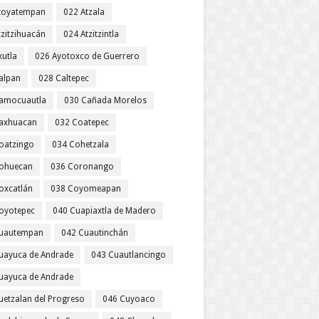
toyatempan
022 Atzala
tzitzihuacán
024 Atzitzintla
xutla
026 Ayotoxco de Guerrero
alpan
028 Caltepec
amocuautla
030 Cañada Morelos
axhuacan
032 Coatepec
oatzingo
034 Cohetzala
ohuecan
036 Coronango
oxcatlán
038 Coyomeapan
oyotepec
040 Cuapiaxtla de Madero
uautempan
042 Cuautinchán
uayuca de Andrade
043 Cuautlancingo
uayuca de Andrade
uetzalan del Progreso
046 Cuyoaco