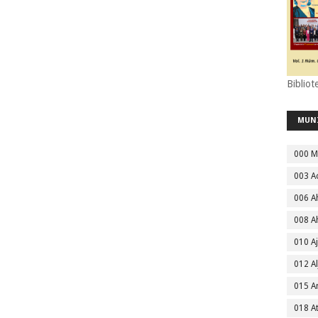
Bibliot
MUN
000 M
003 A
006 A
008 A
010 A
012 Al
015 
018 A