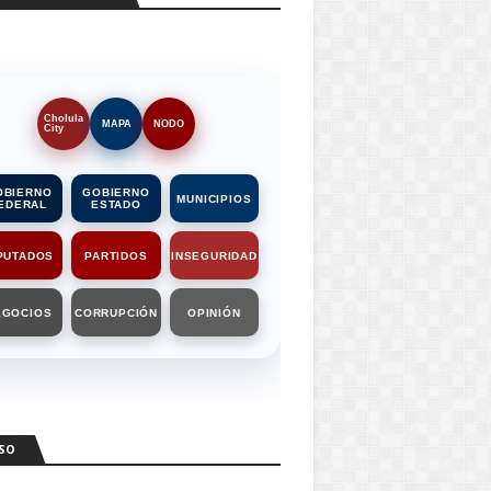
Cholula
MAPA
NODO
City
OBIERNO
GOBIERNO
MUNICIPIOS
EDERAL
ESTADO
PUTADOS
PARTIDOS
INSEGURIDAD
EGOCIOS
CORRUPCIÓN
OPINIÓN
SO