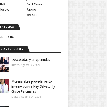
INK
Paint Canvas
olosova
Rabino
2
Recetas
SA PUEBLA
A DERECHO
CIAS POPULARES
Descasadas y arrepentidas
Jueves, Agosto 06, 2026
Morena abre procedimiento
interno contra Nay Salvatori y
Grace Palomares
Martes, Agosto 04, 2026