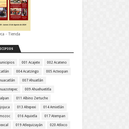
eca - Tienda
ICIPIOS
unicipios
001 Acajete
002 Acateno
catlán
004 Acatzingo
005 Acteopan
huacatlán
007 Ahuatlán
huazotepec
009 Ahuehuetitla
jalpan
011 Albino Zertuche
jojuca
013 Altepexi
014 Amixtlán
Amozoc
016 Aquixtla
017 Atempan
texcal
019 Atlequizayán
020 Atlixco