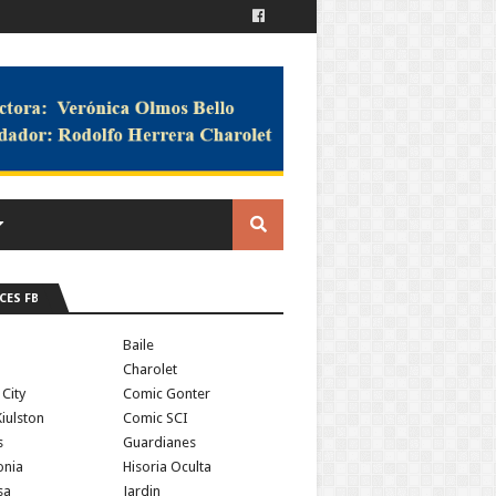
CES FB
a
Baile
Charolet
 City
Comic Gonter
iulston
Comic SCI
s
Guardianes
onia
Hisoria Oculta
sa
Jardin