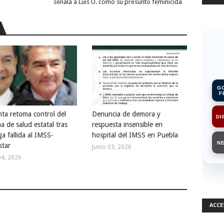
señala a Luis U. como su presunto feminicida
G
F
ta retoma control del
Denuncia de demora y
DI
a de salud estatal tras
respuesta insensible en
a fallida al IMSS-
hospital del IMSS en Puebla
N
star
Junio 03, 2026
04, 2026
ACCE