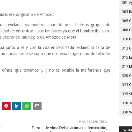
301 A
303 Ba
mbre; era originario de Amozoc
305 C
fue revelada, su nombre apareció por distintos grupos de
308 C
alidad de encontrar a sus familiares ya que el hombre iba solo.
era vecino del municipio de Amozoc de Mota.
310 D
 junto a él y con la voz entrecortada reclamó la falta de
312 G
línica, más tarde se supo que no tenía ningún tipo de relación
315 E
317 M
la clínica que tenemos (…) no es posible la indiferencia que
320 O
323 Q
325 S
328 T
330 V
MÁS RECIENTES
n
Familia de Alma Delia, víctima de feminicidio,
WHAT