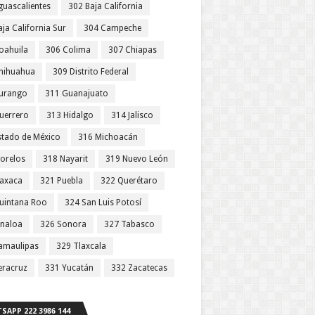
guascalientes
302 Baja California
ja California Sur
304 Campeche
oahuila
306 Colima
307 Chiapas
hihuahua
309 Distrito Federal
urango
311 Guanajuato
uerrero
313 Hidalgo
314 Jalisco
stado de México
316 Michoacán
orelos
318 Nayarit
319 Nuevo León
axaca
321 Puebla
322 Querétaro
uintana Roo
324 San Luis Potosí
inaloa
326 Sonora
327 Tabasco
amaulipas
329 Tlaxcala
eracruz
331 Yucatán
332 Zacatecas
SAPP 222 3986 144