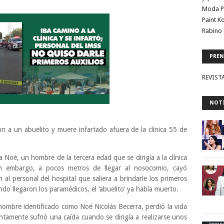
Moda P
Paint K
Rabino 
PREN
REVIST
NOTI
n a un abuelito y muere infartado afuera de la clínica 55 de
a Noé, un hombre de la tercera edad que se dirigía a la clínica
n embargo, a pocos metros de llegar al nosocomio, cayó
 al personal del hospital que saliera a brindarle los primeros
ndo llegaron los paramédicos, el ‘abuelito’ ya había muerto.
ombre identificado como Noé Nicolás Becerra, perdió la vida
tamente sufrió una caída cuando se dirigía a realizarse unos