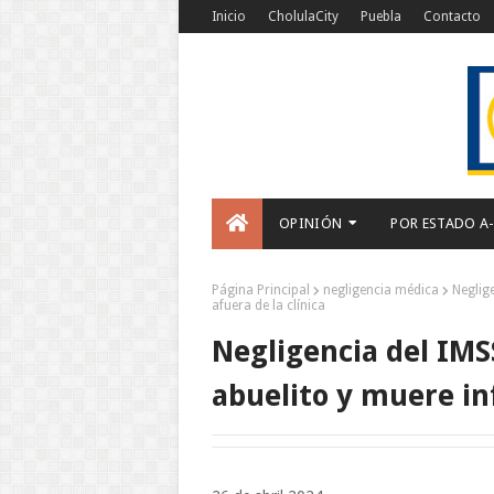
Inicio
CholulaCity
Puebla
Contacto
OPINIÓN
POR ESTADO A
Página Principal
negligencia médica
Neglig
afuera de la clínica
Negligencia del IMS
abuelito y muere inf