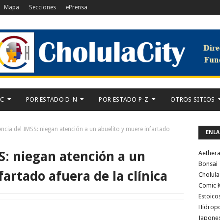
Mapa
Secciones
ePrensa
-C
POR ESTADO D-N
POR ESTADO P-Z
OTROS SITIOS
encia del IMSS: niegan atención a un abuelito y muere infartado
ENLA
S: niegan atención a un
Aether
Bonsai
artado afuera de la clínica
Cholula
Comic K
Estoico
Hidrop
Japone