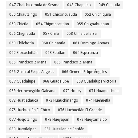
047 Chalchicomula de Sesma
048 Chapulco
049 Chiautla
050 Chiautzingo
051 Chiconcuautla
052 Chichiquila
053 Chietla
054 Chigmecatitlán
055 Chignahuapan
056 Chignautla
057 Chila
058 Chila de la Sal
059 Chilchotla
060 Chinantla
061 Domingo Arenas
062 Eloxochitlán
063 Epatlán
064 Esperanza
065 Francisco Z Mena
065 Francisco Z. Mena
066 General Felipe Angeles
066 General Felipe Ángeles
067 Guadalupe
068 Guadalupe
068 Guadalupe Victoria
069 Hermenegildo Galeana
070 Honey
071 Huaquechula
072 Huatlatlauca
073 Huauchinango
074 Huehuetla
075 Huehuetlán El Chico
076 Huehuetlán El Grande
077 Huejotzingo
078 Hueyapan
079 Hueytamalco
080 Hueytlalpan
081 Huitzilan de Serdán