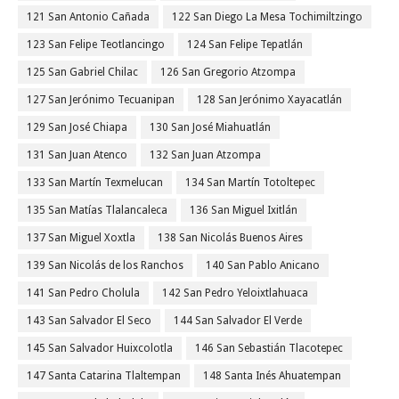
121 San Antonio Cañada
122 San Diego La Mesa Tochimiltzingo
123 San Felipe Teotlancingo
124 San Felipe Tepatlán
125 San Gabriel Chilac
126 San Gregorio Atzompa
127 San Jerónimo Tecuanipan
128 San Jerónimo Xayacatlán
129 San José Chiapa
130 San José Miahuatlán
131 San Juan Atenco
132 San Juan Atzompa
133 San Martín Texmelucan
134 San Martín Totoltepec
135 San Matías Tlalancaleca
136 San Miguel Ixitlán
137 San Miguel Xoxtla
138 San Nicolás Buenos Aires
139 San Nicolás de los Ranchos
140 San Pablo Anicano
141 San Pedro Cholula
142 San Pedro Yeloixtlahuaca
143 San Salvador El Seco
144 San Salvador El Verde
145 San Salvador Huixcolotla
146 San Sebastián Tlacotepec
147 Santa Catarina Tlaltempan
148 Santa Inés Ahuatempan