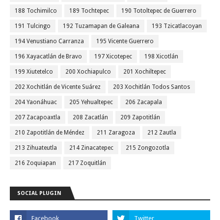
188 Tochimilco
189 Tochtepec
190 Totoltepec de Guerrero
191 Tulcingo
192 Tuzamapan de Galeana
193 Tzicatlacoyan
194 Venustiano Carranza
195 Vicente Guerrero
196 Xayacatlán de Bravo
197 Xicotepec
198 Xicotlán
199 Xiutetelco
200 Xochiapulco
201 Xochiltepec
202 Xochitlán de Vicente Suárez
203 Xochitlán Todos Santos
204 Yaonáhuac
205 Yehualtepec
206 Zacapala
207 Zacapoaxtla
208 Zacatlán
209 Zapotitlán
210 Zapotitlán de Méndez
211 Zaragoza
212 Zautla
213 Zihuateutla
214 Zinacatepec
215 Zongozotla
216 Zoquiapan
217 Zoquitlán
SOCIAL PLUGIN