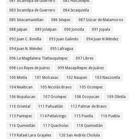
081 Ixcamilpa de Guerrero
082 Huitziltepec
083 Ixcamilpa de Guerrero
084 Ixcaquixtla
085 Ixtacamaxtitlan
086 Ixtepec
087 Izúcar de Matamoros
088 Jalpan
089 Jolalpan
090 Jonotla
091 Jopala
092 Juan C. Bonilla
093 Juan Galindo
094 Juan N Méndez
094 Juan N. Méndez
095 Lafragua
096 La Magdalena Tlatlauquitepec
097 Libres
098 Los Reyes de Juárez
099 Mazapiltepec de Juárez
100 Mixtla
101 Molcaxac
102 Naupan
103 Nauzontla
104 Nealtican
105 Nicolás Bravo
105 Ocotepec
106 Nopalucan
107 Ocotepec
108 Ocoyucan
109 Olintla
110 Oriental
111 Pahuatlán
112 Palmar de Bravo
113 Pantepec
114 Petlalcingo
115 Piaxtla
116 Puebla
116 Quimixtlán
117 Quecholac
118 Quimixtlán
119 Rafael Lara Grajales
120 San Andrés Cholula