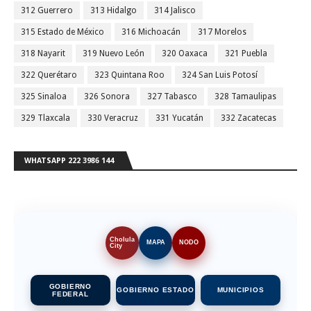
312 Guerrero
313 Hidalgo
314 Jalisco
315 Estado de México
316 Michoacán
317 Morelos
318 Nayarit
319 Nuevo León
320 Oaxaca
321 Puebla
322 Querétaro
323 Quintana Roo
324 San Luis Potosí
325 Sinaloa
326 Sonora
327 Tabasco
328 Tamaulipas
329 Tlaxcala
330 Veracruz
331 Yucatán
332 Zacatecas
WHATSAPP 222 3986 144
Cholula
MAPA
NODO
City
GOBIERNO
GOBIERNO ESTADO
MUNICIPIOS
FEDERAL