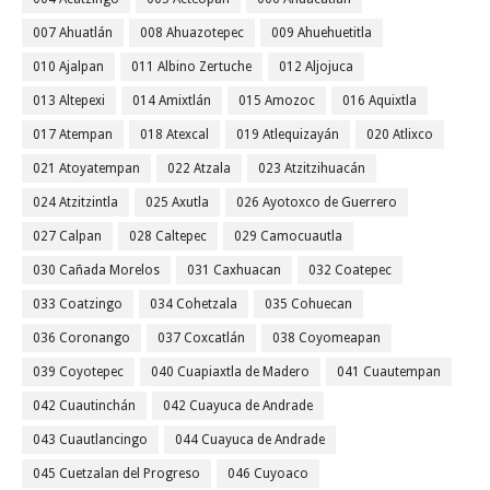
007 Ahuatlán
008 Ahuazotepec
009 Ahuehuetitla
010 Ajalpan
011 Albino Zertuche
012 Aljojuca
013 Altepexi
014 Amixtlán
015 Amozoc
016 Aquixtla
017 Atempan
018 Atexcal
019 Atlequizayán
020 Atlixco
021 Atoyatempan
022 Atzala
023 Atzitzihuacán
024 Atzitzintla
025 Axutla
026 Ayotoxco de Guerrero
027 Calpan
028 Caltepec
029 Camocuautla
030 Cañada Morelos
031 Caxhuacan
032 Coatepec
033 Coatzingo
034 Cohetzala
035 Cohuecan
036 Coronango
037 Coxcatlán
038 Coyomeapan
039 Coyotepec
040 Cuapiaxtla de Madero
041 Cuautempan
042 Cuautinchán
042 Cuayuca de Andrade
043 Cuautlancingo
044 Cuayuca de Andrade
045 Cuetzalan del Progreso
046 Cuyoaco