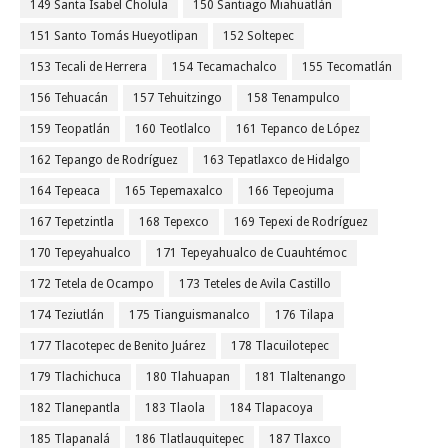
149 Santa Isabel Cholula
150 Santiago Miahuatlán
151 Santo Tomás Hueyotlipan
152 Soltepec
153 Tecali de Herrera
154 Tecamachalco
155 Tecomatlán
156 Tehuacán
157 Tehuitzingo
158 Tenampulco
159 Teopatlán
160 Teotlalco
161 Tepanco de López
162 Tepango de Rodríguez
163 Tepatlaxco de Hidalgo
164 Tepeaca
165 Tepemaxalco
166 Tepeojuma
167 Tepetzintla
168 Tepexco
169 Tepexi de Rodríguez
170 Tepeyahualco
171 Tepeyahualco de Cuauhtémoc
172 Tetela de Ocampo
173 Teteles de Avila Castillo
174 Teziutlán
175 Tianguismanalco
176 Tilapa
177 Tlacotepec de Benito Juárez
178 Tlacuilotepec
179 Tlachichuca
180 Tlahuapan
181 Tlaltenango
182 Tlanepantla
183 Tlaola
184 Tlapacoya
185 Tlapanalá
186 Tlatlauquitepec
187 Tlaxco