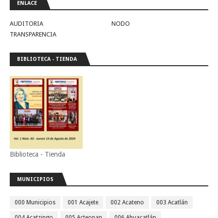
ENLACE
AUDITORIA
NODO
TRANSPARENCIA
BIBLIOTECA - TIENDA
Biblioteca - Tienda
MUNICIPIOS
000 Municipios
001 Acajete
002 Acateno
003 Acatlán
004 Acatzingo
005 Acteopan
006 Ahuacatlán