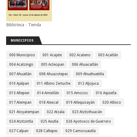
Biblioteca - Tienda
MUNICIPIOS
000 Municipios
001 Acajete
002 Acateno
003 Acatlán
004 Acatzingo
005 Acteopan
006 Ahuacatlán
007 Ahuatlán
008 Ahuazotepec
009 Ahuehuetitla
010 Ajalpan
011 Albino Zertuche
012 Aljojuca
013 Altepexi
014 Amixtlán
015 Amozoc
016 Aquixtla
017 Atempan
018 Atexcal
019 Atlequizayán
020 Atlixco
021 Atoyatempan
022 Atzala
023 Atzitzihuacán
024 Atzitzintla
025 Axutla
026 Ayotoxco de Guerrero
027 Calpan
028 Caltepec
029 Camocuautla