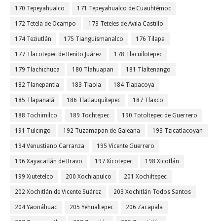
170 Tepeyahualco
171 Tepeyahualco de Cuauhtémoc
172 Tetela de Ocampo
173 Teteles de Avila Castillo
174 Teziutlán
175 Tianguismanalco
176 Tilapa
177 Tlacotepec de Benito Juárez
178 Tlacuilotepec
179 Tlachichuca
180 Tlahuapan
181 Tlaltenango
182 Tlanepantla
183 Tlaola
184 Tlapacoya
185 Tlapanalá
186 Tlatlauquitepec
187 Tlaxco
188 Tochimilco
189 Tochtepec
190 Totoltepec de Guerrero
191 Tulcingo
192 Tuzamapan de Galeana
193 Tzicatlacoyan
194 Venustiano Carranza
195 Vicente Guerrero
196 Xayacatlán de Bravo
197 Xicotepec
198 Xicotlán
199 Xiutetelco
200 Xochiapulco
201 Xochiltepec
202 Xochitlán de Vicente Suárez
203 Xochitlán Todos Santos
204 Yaonáhuac
205 Yehualtepec
206 Zacapala