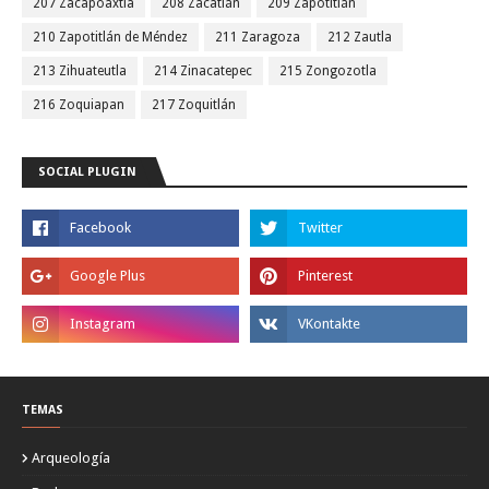
207 Zacapoaxtla
208 Zacatlán
209 Zapotitlán
210 Zapotitlán de Méndez
211 Zaragoza
212 Zautla
213 Zihuateutla
214 Zinacatepec
215 Zongozotla
216 Zoquiapan
217 Zoquitlán
SOCIAL PLUGIN
TEMAS
Arqueología