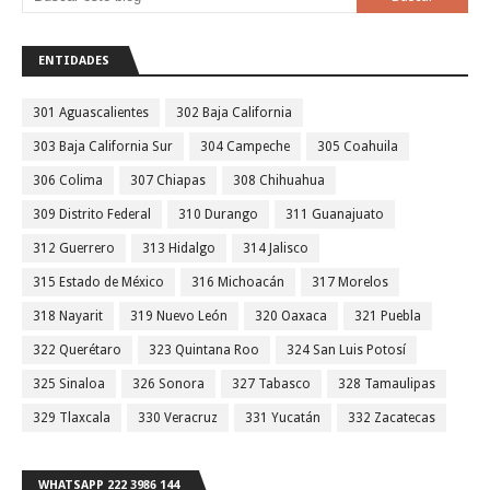
ENTIDADES
301 Aguascalientes
302 Baja California
303 Baja California Sur
304 Campeche
305 Coahuila
306 Colima
307 Chiapas
308 Chihuahua
309 Distrito Federal
310 Durango
311 Guanajuato
312 Guerrero
313 Hidalgo
314 Jalisco
315 Estado de México
316 Michoacán
317 Morelos
318 Nayarit
319 Nuevo León
320 Oaxaca
321 Puebla
322 Querétaro
323 Quintana Roo
324 San Luis Potosí
325 Sinaloa
326 Sonora
327 Tabasco
328 Tamaulipas
329 Tlaxcala
330 Veracruz
331 Yucatán
332 Zacatecas
WHATSAPP 222 3986 144