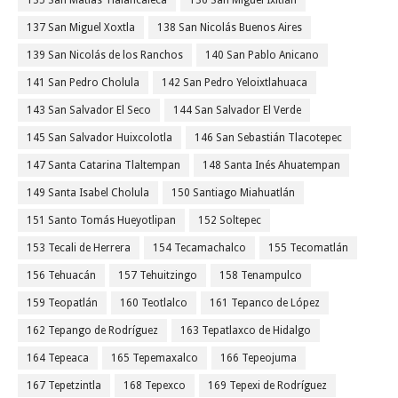
135 San Matías Tlalancaleca
136 San Miguel Ixitlán
137 San Miguel Xoxtla
138 San Nicolás Buenos Aires
139 San Nicolás de los Ranchos
140 San Pablo Anicano
141 San Pedro Cholula
142 San Pedro Yeloixtlahuaca
143 San Salvador El Seco
144 San Salvador El Verde
145 San Salvador Huixcolotla
146 San Sebastián Tlacotepec
147 Santa Catarina Tlaltempan
148 Santa Inés Ahuatempan
149 Santa Isabel Cholula
150 Santiago Miahuatlán
151 Santo Tomás Hueyotlipan
152 Soltepec
153 Tecali de Herrera
154 Tecamachalco
155 Tecomatlán
156 Tehuacán
157 Tehuitzingo
158 Tenampulco
159 Teopatlán
160 Teotlalco
161 Tepanco de López
162 Tepango de Rodríguez
163 Tepatlaxco de Hidalgo
164 Tepeaca
165 Tepemaxalco
166 Tepeojuma
167 Tepetzintla
168 Tepexco
169 Tepexi de Rodríguez