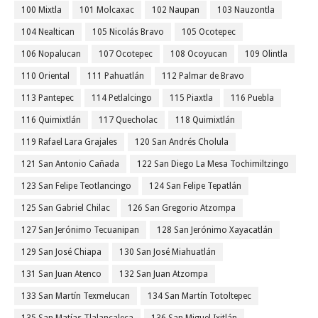
100 Mixtla
101 Molcaxac
102 Naupan
103 Nauzontla
104 Nealtican
105 Nicolás Bravo
105 Ocotepec
106 Nopalucan
107 Ocotepec
108 Ocoyucan
109 Olintla
110 Oriental
111 Pahuatlán
112 Palmar de Bravo
113 Pantepec
114 Petlalcingo
115 Piaxtla
116 Puebla
116 Quimixtlán
117 Quecholac
118 Quimixtlán
119 Rafael Lara Grajales
120 San Andrés Cholula
121 San Antonio Cañada
122 San Diego La Mesa Tochimiltzingo
123 San Felipe Teotlancingo
124 San Felipe Tepatlán
125 San Gabriel Chilac
126 San Gregorio Atzompa
127 San Jerónimo Tecuanipan
128 San Jerónimo Xayacatlán
129 San José Chiapa
130 San José Miahuatlán
131 San Juan Atenco
132 San Juan Atzompa
133 San Martín Texmelucan
134 San Martín Totoltepec