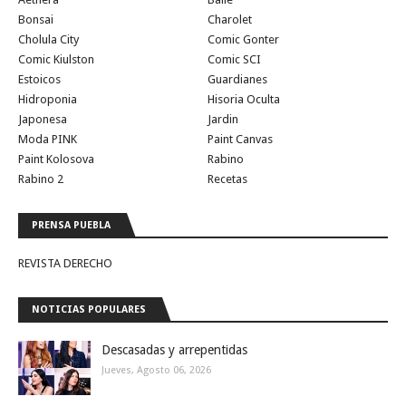
Bonsai
Charolet
Cholula City
Comic Gonter
Comic Kiulston
Comic SCI
Estoicos
Guardianes
Hidroponia
Hisoria Oculta
Japonesa
Jardin
Moda PINK
Paint Canvas
Paint Kolosova
Rabino
Rabino 2
Recetas
PRENSA PUEBLA
REVISTA DERECHO
NOTICIAS POPULARES
Descasadas y arrepentidas
Jueves, Agosto 06, 2026