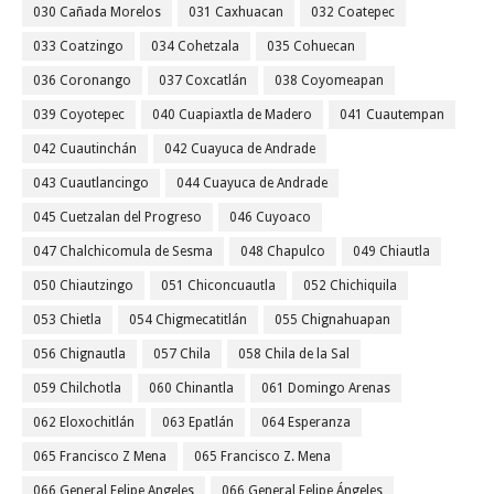
030 Cañada Morelos
031 Caxhuacan
032 Coatepec
033 Coatzingo
034 Cohetzala
035 Cohuecan
036 Coronango
037 Coxcatlán
038 Coyomeapan
039 Coyotepec
040 Cuapiaxtla de Madero
041 Cuautempan
042 Cuautinchán
042 Cuayuca de Andrade
043 Cuautlancingo
044 Cuayuca de Andrade
045 Cuetzalan del Progreso
046 Cuyoaco
047 Chalchicomula de Sesma
048 Chapulco
049 Chiautla
050 Chiautzingo
051 Chiconcuautla
052 Chichiquila
053 Chietla
054 Chigmecatitlán
055 Chignahuapan
056 Chignautla
057 Chila
058 Chila de la Sal
059 Chilchotla
060 Chinantla
061 Domingo Arenas
062 Eloxochitlán
063 Epatlán
064 Esperanza
065 Francisco Z Mena
065 Francisco Z. Mena
066 General Felipe Angeles
066 General Felipe Ángeles