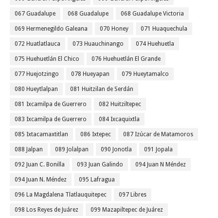
067 Guadalupe
068 Guadalupe
068 Guadalupe Victoria
069 Hermenegildo Galeana
070 Honey
071 Huaquechula
072 Huatlatlauca
073 Huauchinango
074 Huehuetla
075 Huehuetlán El Chico
076 Huehuetlán El Grande
077 Huejotzingo
078 Hueyapan
079 Hueytamalco
080 Hueytlalpan
081 Huitzilan de Serdán
081 Ixcamilpa de Guerrero
082 Huitziltepec
083 Ixcamilpa de Guerrero
084 Ixcaquixtla
085 Ixtacamaxtitlan
086 Ixtepec
087 Izúcar de Matamoros
088 Jalpan
089 Jolalpan
090 Jonotla
091 Jopala
092 Juan C. Bonilla
093 Juan Galindo
094 Juan N Méndez
094 Juan N. Méndez
095 Lafragua
096 La Magdalena Tlatlauquitepec
097 Libres
098 Los Reyes de Juárez
099 Mazapiltepec de Juárez