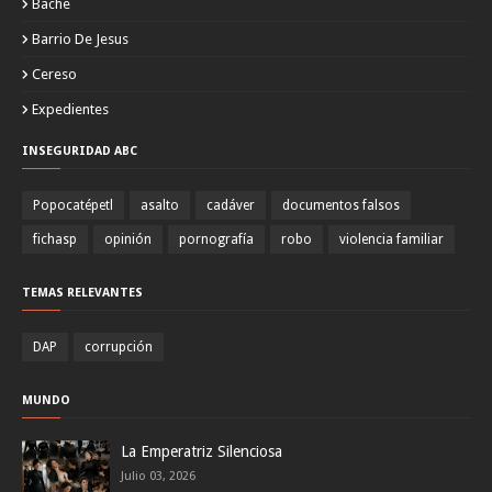
Bache
Barrio De Jesus
Cereso
Expedientes
INSEGURIDAD ABC
Popocatépetl
asalto
cadáver
documentos falsos
fichasp
opinión
pornografía
robo
violencia familiar
TEMAS RELEVANTES
DAP
corrupción
MUNDO
La Emperatriz Silenciosa
Julio 03, 2026