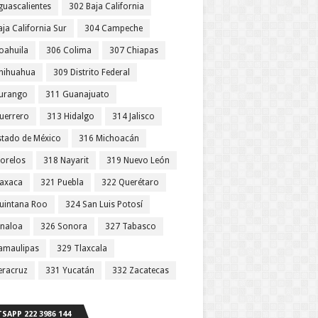
guascalientes
302 Baja California
ja California Sur
304 Campeche
oahuila
306 Colima
307 Chiapas
hihuahua
309 Distrito Federal
urango
311 Guanajuato
uerrero
313 Hidalgo
314 Jalisco
stado de México
316 Michoacán
orelos
318 Nayarit
319 Nuevo León
axaca
321 Puebla
322 Querétaro
uintana Roo
324 San Luis Potosí
inaloa
326 Sonora
327 Tabasco
amaulipas
329 Tlaxcala
eracruz
331 Yucatán
332 Zacatecas
SAPP 222 3986 144