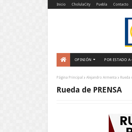
Inicio
CholulaCity
Puebla
Contacto
OPINIÓN
POR ESTADO A
Página Principal
Alejandro Armenta
Rueda 
Rueda de PRENSA