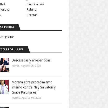
INK
Paint Canvas
olosova
Rabino
2
Recetas
SA PUEBLA
A DERECHO
CIAS POPULARES
Descasadas y arrepentidas
Jueves, Agosto 06, 2026
Morena abre procedimiento
interno contra Nay Salvatori y
Grace Palomares
Martes, Agosto 04, 2026