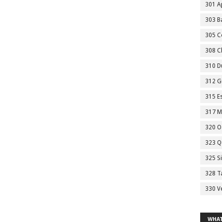
301 A
303 Ba
305 C
308 C
310 D
312 G
315 E
317 M
320 O
323 Q
325 S
328 T
330 V
WHAT