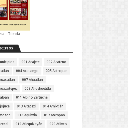
eca - Tienda
ICIPIOS
unicipios
001 Acajete
002 Acateno
catlán
004 Acatzingo
005 Acteopan
huacatlán
007 Ahuatlán
huazotepec
009 Ahuehuetitla
jalpan
011 Albino Zertuche
jojuca
013 Altepexi
014 Amixtlán
Amozoc
016 Aquixtla
017 Atempan
texcal
019 Atlequizayán
020 Atlixco