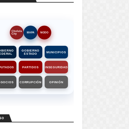
Cholula
MAPA
NODO
City
OBIERNO
GOBIERNO
MUNICIPIOS
EDERAL
ESTADO
PUTADOS
PARTIDOS
INSEGURIDAD
EGOCIOS
CORRUPCIÓN
OPINIÓN
SO