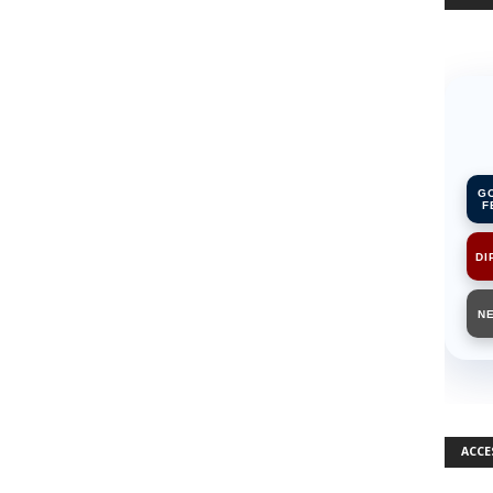
G
F
DI
N
ACCE