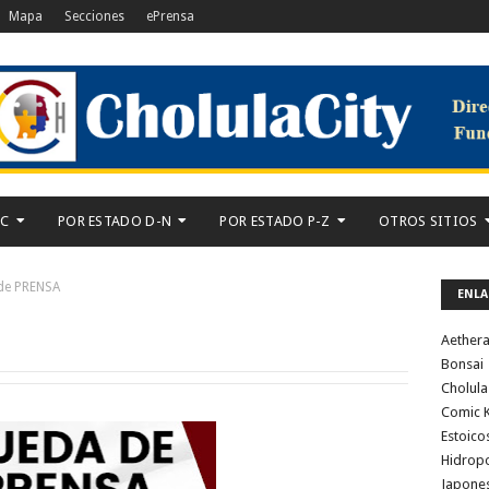
Mapa
Secciones
ePrensa
-C
POR ESTADO D-N
POR ESTADO P-Z
OTROS SITIOS
de PRENSA
ENLA
Aether
Bonsai
Cholula
Comic K
Estoico
Hidrop
Japone