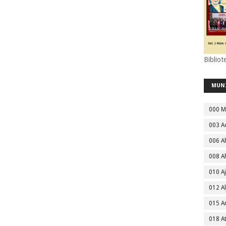
Bibliot
MUN
000 M
003 A
006 A
008 A
010 A
012 Al
015 
018 A