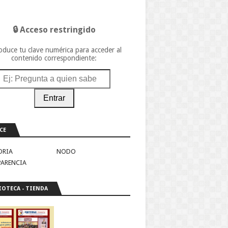
🔒 Acceso restringido
oduce tu clave numérica para acceder al
contenido correspondiente:
Entrar
CE
ORIA
NODO
PARENCIA
IOTECA - TIENDA