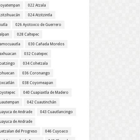
toyatempan
022 Atzala
tzitzihuacán
024 Atzitzintla
xutla
026 Ayotoxco de Guerrero
alpan
028 Caltepec
amocuautla
030 Cañada Morelos
axhuacan
032 Coatepec
oatzingo
034 Cohetzala
ohuecan
036 Coronango
oxcatlán
038 Coyomeapan
oyotepec
040 Cuapiaxtla de Madero
uautempan
042 Cuautinchán
uayuca de Andrade
043 Cuautlancingo
uayuca de Andrade
uetzalan del Progreso
046 Cuyoaco