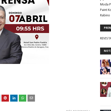
Moda P
Paint K
Rabino 
PREN
REVIST
NOTI