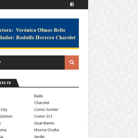
CES FB
a
Baile
Charolet
 City
Comic Gonter
iulston
Comic SCI
s
Guardianes
onia
Hisoria Oculta
sa
Jardin