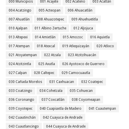
000 Municipios
001 Acajete
002 Acateno
003 Acatlán
004 Acatzingo
005 Acteopan
006 Ahuacatlán
007 Ahuatlán
008 Ahuazotepec
009 Ahuehuetitla
010 Ajalpan
011 Albino Zertuche
012 Aljojuca
013 Altepexi
014 Amixtlán
015 Amozoc
016 Aquixtla
017 Atempan
018 Atexcal
019 Atlequizayán
020 Atlixco
021 Atoyatempan
022 Atzala
023 Atzitzihuacán
024 Atzitzintla
025 Axutla
026 Ayotoxco de Guerrero
027 Calpan
028 Caltepec
029 Camocuautla
030 Cañada Morelos
031 Caxhuacan
032 Coatepec
033 Coatzingo
034 Cohetzala
035 Cohuecan
036 Coronango
037 Coxcatlán
038 Coyomeapan
039 Coyotepec
040 Cuapiaxtla de Madero
041 Cuautempan
042 Cuautinchán
042 Cuayuca de Andrade
043 Cuautlancingo
044 Cuayuca de Andrade