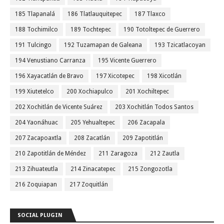
185 Tlapanalá
186 Tlatlauquitepec
187 Tlaxco
188 Tochimilco
189 Tochtepec
190 Totoltepec de Guerrero
191 Tulcingo
192 Tuzamapan de Galeana
193 Tzicatlacoyan
194 Venustiano Carranza
195 Vicente Guerrero
196 Xayacatlán de Bravo
197 Xicotepec
198 Xicotlán
199 Xiutetelco
200 Xochiapulco
201 Xochiltepec
202 Xochitlán de Vicente Suárez
203 Xochitlán Todos Santos
204 Yaonáhuac
205 Yehualtepec
206 Zacapala
207 Zacapoaxtla
208 Zacatlán
209 Zapotitlán
210 Zapotitlán de Méndez
211 Zaragoza
212 Zautla
213 Zihuateutla
214 Zinacatepec
215 Zongozotla
216 Zoquiapan
217 Zoquitlán
SOCIAL PLUGIN