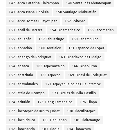
147 Santa Catarina Tlaltempan
148 Santa Inés Ahuatempan
149 Santa Isabel Cholula
150 Santiago Miahuatlán
151 Santo Tomás Hueyotlipan
152 Soltepec
153 Tecali de Herrera
154 Tecamachalco
155 Tecomatlán
156 Tehuacán
157 Tehuitzingo
158 Tenampulco
159 Teopatlán
160 Teotlalco
161 Tepanco de López
162 Tepango de Rodríguez
163 Tepatlaxco de Hidalgo
164 Tepeaca
165 Tepemaxalco
166 Tepeojuma
167 Tepetzintla
168 Tepexco
169 Tepexi de Rodríguez
170 Tepeyahualco
171 Tepeyahualco de Cuauhtémoc
172 Tetela de Ocampo
173 Teteles de Avila Castillo
174 Teziutlán
175 Tianguismanalco
176 Tilapa
177 Tlacotepec de Benito Juárez
178 Tlacuilotepec
179 Tlachichuca
180 Tlahuapan
181 Tlaltenango
182 Tlanepantla
183 Tlaola
184 Tlapacoya