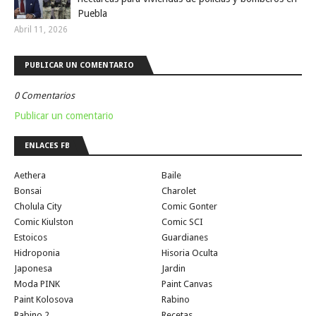
Puebla
Abril 11, 2026
PUBLICAR UN COMENTARIO
0 Comentarios
Publicar un comentario
ENLACES FB
Aethera
Baile
Bonsai
Charolet
Cholula City
Comic Gonter
Comic Kiulston
Comic SCI
Estoicos
Guardianes
Hidroponia
Hisoria Oculta
Japonesa
Jardin
Moda PINK
Paint Canvas
Paint Kolosova
Rabino
Rabino 2
Recetas