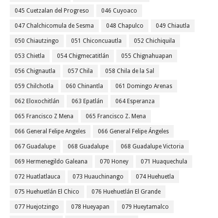
045 Cuetzalan del Progreso
046 Cuyoaco
047 Chalchicomula de Sesma
048 Chapulco
049 Chiautla
050 Chiautzingo
051 Chiconcuautla
052 Chichiquila
053 Chietla
054 Chigmecatitlán
055 Chignahuapan
056 Chignautla
057 Chila
058 Chila de la Sal
059 Chilchotla
060 Chinantla
061 Domingo Arenas
062 Eloxochitlán
063 Epatlán
064 Esperanza
065 Francisco Z Mena
065 Francisco Z. Mena
066 General Felipe Angeles
066 General Felipe Ángeles
067 Guadalupe
068 Guadalupe
068 Guadalupe Victoria
069 Hermenegildo Galeana
070 Honey
071 Huaquechula
072 Huatlatlauca
073 Huauchinango
074 Huehuetla
075 Huehuetlán El Chico
076 Huehuetlán El Grande
077 Huejotzingo
078 Hueyapan
079 Hueytamalco