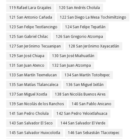
119 Rafael Lara Grajales
120 San Andrés Cholula
121 San Antonio Cañada
122 San Diego La Mesa Tochimiltzingo
123 San Felipe Teotlancingo
124 San Felipe Tepatlán
125 San Gabriel Chilac
126 San Gregorio Atzompa
127 San Jerónimo Tecuanipan
128 San Jerónimo Xayacatlán
129 San José Chiapa
130 San José Miahuatlán
131 San Juan Atenco
132 San Juan Atzompa
133 San Martín Texmelucan
134 San Martín Totoltepec
135 San Matías Tlalancaleca
136 San Miguel Ixitlán
137 San Miguel Xoxtla
138 San Nicolás Buenos Aires
139 San Nicolás de los Ranchos
140 San Pablo Anicano
141 San Pedro Cholula
142 San Pedro Yeloixtlahuaca
143 San Salvador El Seco
144 San Salvador El Verde
145 San Salvador Huixcolotla
146 San Sebastián Tlacotepec