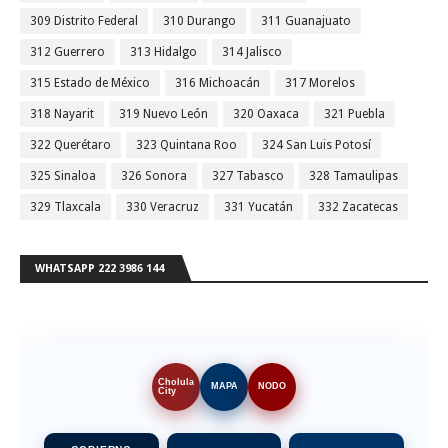
309 Distrito Federal
310 Durango
311 Guanajuato
312 Guerrero
313 Hidalgo
314 Jalisco
315 Estado de México
316 Michoacán
317 Morelos
318 Nayarit
319 Nuevo León
320 Oaxaca
321 Puebla
322 Querétaro
323 Quintana Roo
324 San Luis Potosí
325 Sinaloa
326 Sonora
327 Tabasco
328 Tamaulipas
329 Tlaxcala
330 Veracruz
331 Yucatán
332 Zacatecas
WHATSAPP 222 3986 144
Cholula
MAPA
NODO
City