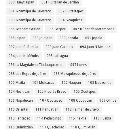
080 Hueytlalpan
081 Huitzilan de Serdán
081 Ixcamilpa de Guerrero
082 Huitziltepec
083 Ixcamilpa de Guerrero
084 Ixcaquixtla
085 Ixtacamaxtitlan
086 Ixtepec
087 Izúcar de Matamoros
088 Jalpan
089 Jolalpan
090 Jonotla
091 Jopala
092 Juan C. Bonilla
093 Juan Galindo
094 Juan N Méndez
094 Juan N. Méndez
095 Lafragua
096 La Magdalena Tlatlauquitepec
097 Libres
098 Los Reyes de Juárez
099 Mazapiltepec de Juárez
100 Mixtla
101 Molcaxac
102 Naupan
103 Nauzontla
104 Nealtican
105 Nicolás Bravo
105 Ocotepec
106 Nopalucan
107 Ocotepec
108 Ocoyucan
109 Olintla
110 Oriental
111 Pahuatlán
112 Palmar de Bravo
113 Pantepec
114 Petlalcingo
115 Piaxtla
116 Puebla
116 Quimixtlán
117 Quecholac
118 Quimixtlán