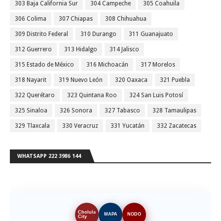
303 Baja California Sur
304 Campeche
305 Coahuila
306 Colima
307 Chiapas
308 Chihuahua
309 Distrito Federal
310 Durango
311 Guanajuato
312 Guerrero
313 Hidalgo
314 Jalisco
315 Estado de México
316 Michoacán
317 Morelos
318 Nayarit
319 Nuevo León
320 Oaxaca
321 Puebla
322 Querétaro
323 Quintana Roo
324 San Luis Potosí
325 Sinaloa
326 Sonora
327 Tabasco
328 Tamaulipas
329 Tlaxcala
330 Veracruz
331 Yucatán
332 Zacatecas
WHATSAPP 222 3986 144
Cholula
MAPA
NODO
City