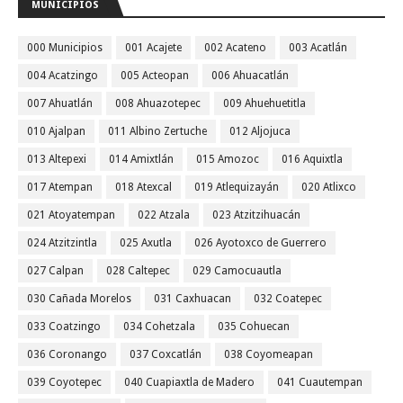
MUNICIPIOS
000 Municipios
001 Acajete
002 Acateno
003 Acatlán
004 Acatzingo
005 Acteopan
006 Ahuacatlán
007 Ahuatlán
008 Ahuazotepec
009 Ahuehuetitla
010 Ajalpan
011 Albino Zertuche
012 Aljojuca
013 Altepexi
014 Amixtlán
015 Amozoc
016 Aquixtla
017 Atempan
018 Atexcal
019 Atlequizayán
020 Atlixco
021 Atoyatempan
022 Atzala
023 Atzitzihuacán
024 Atzitzintla
025 Axutla
026 Ayotoxco de Guerrero
027 Calpan
028 Caltepec
029 Camocuautla
030 Cañada Morelos
031 Caxhuacan
032 Coatepec
033 Coatzingo
034 Cohetzala
035 Cohuecan
036 Coronango
037 Coxcatlán
038 Coyomeapan
039 Coyotepec
040 Cuapiaxtla de Madero
041 Cuautempan