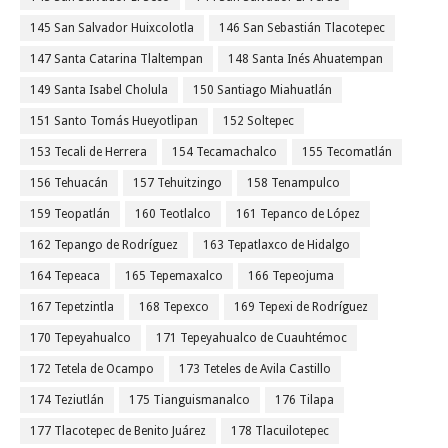
145 San Salvador Huixcolotla
146 San Sebastián Tlacotepec
147 Santa Catarina Tlaltempan
148 Santa Inés Ahuatempan
149 Santa Isabel Cholula
150 Santiago Miahuatlán
151 Santo Tomás Hueyotlipan
152 Soltepec
153 Tecali de Herrera
154 Tecamachalco
155 Tecomatlán
156 Tehuacán
157 Tehuitzingo
158 Tenampulco
159 Teopatlán
160 Teotlalco
161 Tepanco de López
162 Tepango de Rodríguez
163 Tepatlaxco de Hidalgo
164 Tepeaca
165 Tepemaxalco
166 Tepeojuma
167 Tepetzintla
168 Tepexco
169 Tepexi de Rodríguez
170 Tepeyahualco
171 Tepeyahualco de Cuauhtémoc
172 Tetela de Ocampo
173 Teteles de Avila Castillo
174 Teziutlán
175 Tianguismanalco
176 Tilapa
177 Tlacotepec de Benito Juárez
178 Tlacuilotepec