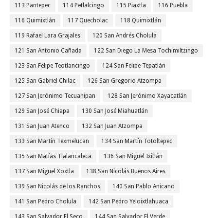
113 Pantepec
114 Petlalcingo
115 Piaxtla
116 Puebla
116 Quimixtlán
117 Quecholac
118 Quimixtlán
119 Rafael Lara Grajales
120 San Andrés Cholula
121 San Antonio Cañada
122 San Diego La Mesa Tochimiltzingo
123 San Felipe Teotlancingo
124 San Felipe Tepatlán
125 San Gabriel Chilac
126 San Gregorio Atzompa
127 San Jerónimo Tecuanipan
128 San Jerónimo Xayacatlán
129 San José Chiapa
130 San José Miahuatlán
131 San Juan Atenco
132 San Juan Atzompa
133 San Martín Texmelucan
134 San Martín Totoltepec
135 San Matías Tlalancaleca
136 San Miguel Ixitlán
137 San Miguel Xoxtla
138 San Nicolás Buenos Aires
139 San Nicolás de los Ranchos
140 San Pablo Anicano
141 San Pedro Cholula
142 San Pedro Yeloixtlahuaca
143 San Salvador El Seco
144 San Salvador El Verde