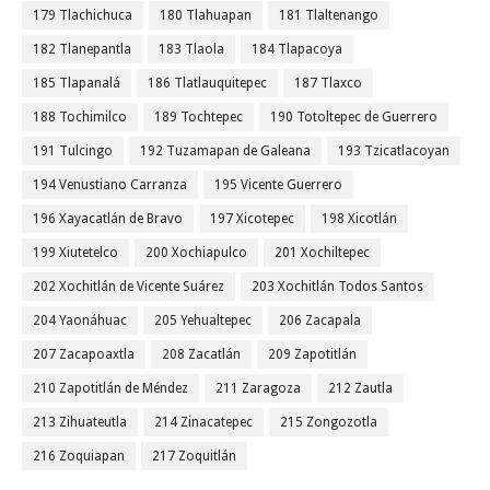
179 Tlachichuca
180 Tlahuapan
181 Tlaltenango
182 Tlanepantla
183 Tlaola
184 Tlapacoya
185 Tlapanalá
186 Tlatlauquitepec
187 Tlaxco
188 Tochimilco
189 Tochtepec
190 Totoltepec de Guerrero
191 Tulcingo
192 Tuzamapan de Galeana
193 Tzicatlacoyan
194 Venustiano Carranza
195 Vicente Guerrero
196 Xayacatlán de Bravo
197 Xicotepec
198 Xicotlán
199 Xiutetelco
200 Xochiapulco
201 Xochiltepec
202 Xochitlán de Vicente Suárez
203 Xochitlán Todos Santos
204 Yaonáhuac
205 Yehualtepec
206 Zacapala
207 Zacapoaxtla
208 Zacatlán
209 Zapotitlán
210 Zapotitlán de Méndez
211 Zaragoza
212 Zautla
213 Zihuateutla
214 Zinacatepec
215 Zongozotla
216 Zoquiapan
217 Zoquitlán