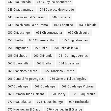
042 Cuautinchán
042 Cuayuca de Andrade
043 Cuautlancingo
044 Cuayuca de Andrade
045 Cuetzalan del Progreso
046 Cuyoaco
047 Chalchicomula de Sesma
048 Chapulco
049 Chiautla
050 Chiautzingo
051 Chiconcuautla
052 Chichiquila
053 Chietla
054 Chigmecatitlán
055 Chignahuapan
056 Chignautla
057 Chila
058 Chila de la Sal
059 Chilchotla
060 Chinantla
061 Domingo Arenas
062 Eloxochitlán
063 Epatlán
064 Esperanza
065 Francisco Z Mena
065 Francisco Z. Mena
066 General Felipe Angeles
066 General Felipe Ángeles
067 Guadalupe
068 Guadalupe
068 Guadalupe Victoria
069 Hermenegildo Galeana
070 Honey
071 Huaquechula
072 Huatlatlauca
073 Huauchinango
074 Huehuetla
075 Huehuetlán El Chico
076 Huehuetlán El Grande