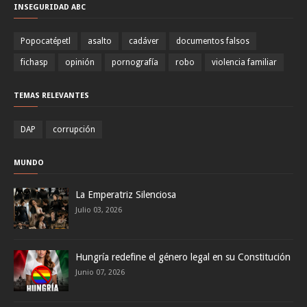
INSEGURIDAD ABC
Popocatépetl
asalto
cadáver
documentos falsos
fichasp
opinión
pornografía
robo
violencia familiar
TEMAS RELEVANTES
DAP
corrupción
MUNDO
La Emperatriz Silenciosa
Julio 03, 2026
Hungría redefine el género legal en su Constitución
Junio 07, 2026