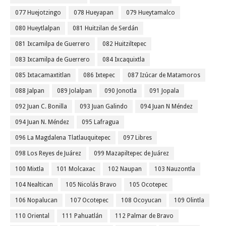
077 Huejotzingo
078 Hueyapan
079 Hueytamalco
080 Hueytlalpan
081 Huitzilan de Serdán
081 Ixcamilpa de Guerrero
082 Huitziltepec
083 Ixcamilpa de Guerrero
084 Ixcaquixtla
085 Ixtacamaxtitlan
086 Ixtepec
087 Izúcar de Matamoros
088 Jalpan
089 Jolalpan
090 Jonotla
091 Jopala
092 Juan C. Bonilla
093 Juan Galindo
094 Juan N Méndez
094 Juan N. Méndez
095 Lafragua
096 La Magdalena Tlatlauquitepec
097 Libres
098 Los Reyes de Juárez
099 Mazapiltepec de Juárez
100 Mixtla
101 Molcaxac
102 Naupan
103 Nauzontla
104 Nealtican
105 Nicolás Bravo
105 Ocotepec
106 Nopalucan
107 Ocotepec
108 Ocoyucan
109 Olintla
110 Oriental
111 Pahuatlán
112 Palmar de Bravo