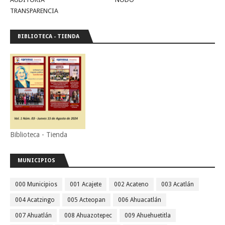
TRANSPARENCIA
BIBLIOTECA - TIENDA
Biblioteca - Tienda
MUNICIPIOS
000 Municipios
001 Acajete
002 Acateno
003 Acatlán
004 Acatzingo
005 Acteopan
006 Ahuacatlán
007 Ahuatlán
008 Ahuazotepec
009 Ahuehuetitla