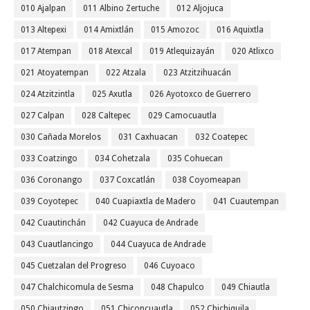
010 Ajalpan
011 Albino Zertuche
012 Aljojuca
013 Altepexi
014 Amixtlán
015 Amozoc
016 Aquixtla
017 Atempan
018 Atexcal
019 Atlequizayán
020 Atlixco
021 Atoyatempan
022 Atzala
023 Atzitzihuacán
024 Atzitzintla
025 Axutla
026 Ayotoxco de Guerrero
027 Calpan
028 Caltepec
029 Camocuautla
030 Cañada Morelos
031 Caxhuacan
032 Coatepec
033 Coatzingo
034 Cohetzala
035 Cohuecan
036 Coronango
037 Coxcatlán
038 Coyomeapan
039 Coyotepec
040 Cuapiaxtla de Madero
041 Cuautempan
042 Cuautinchán
042 Cuayuca de Andrade
043 Cuautlancingo
044 Cuayuca de Andrade
045 Cuetzalan del Progreso
046 Cuyoaco
047 Chalchicomula de Sesma
048 Chapulco
049 Chiautla
050 Chiautzingo
051 Chiconcuautla
052 Chichiquila