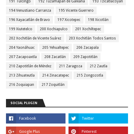
191 Tulcingo
192 Tuzamapan de Galeana
193 Tzicatlacoyan
194 Venustiano Carranza
195 Vicente Guerrero
196 Xayacatlán de Bravo
197 Xicotepec
198 Xicotlán
199 Xiutetelco
200 Xochiapulco
201 Xochiltepec
202 Xochitlán de Vicente Suárez
203 Xochitlán Todos Santos
204 Yaonáhuac
205 Yehualtepec
206 Zacapala
207 Zacapoaxtla
208 Zacatlán
209 Zapotitlán
210 Zapotitlán de Méndez
211 Zaragoza
212 Zautla
213 Zihuateutla
214 Zinacatepec
215 Zongozotla
216 Zoquiapan
217 Zoquitlán
SOCIAL PLUGIN