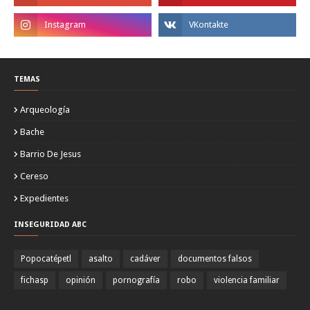
TEMAS
Arqueología
Bache
Barrio De Jesus
Cereso
Expedientes
INSEGURIDAD ABC
Popocatépetl
asalto
cadáver
documentos falsos
fichasp
opinión
pornografía
robo
violencia familiar