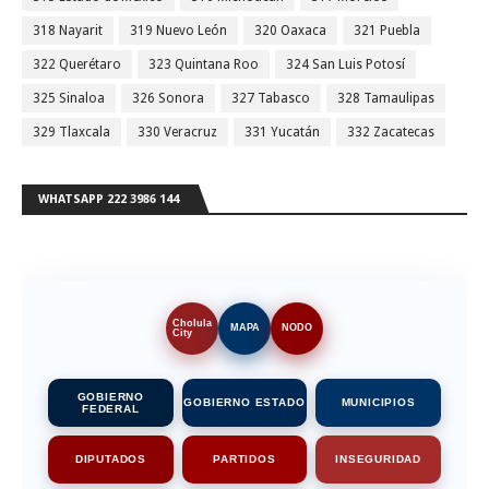
318 Nayarit
319 Nuevo León
320 Oaxaca
321 Puebla
322 Querétaro
323 Quintana Roo
324 San Luis Potosí
325 Sinaloa
326 Sonora
327 Tabasco
328 Tamaulipas
329 Tlaxcala
330 Veracruz
331 Yucatán
332 Zacatecas
WHATSAPP 222 3986 144
Cholula
MAPA
NODO
City
GOBIERNO
GOBIERNO ESTADO
MUNICIPIOS
FEDERAL
DIPUTADOS
PARTIDOS
INSEGURIDAD