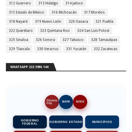
312 Guerrero
313 Hidalgo
314 Jalisco
315 Estado de México
316 Michoacán
317 Morelos
318 Nayarit
319 Nuevo León
320 Oaxaca
321 Puebla
322 Querétaro
323 Quintana Roo
324 San Luis Potosí
325 Sinaloa
326 Sonora
327 Tabasco
328 Tamaulipas
329 Tlaxcala
330 Veracruz
331 Yucatán
332 Zacatecas
WHATSAPP 222 3986 144
Cholula
MAPA
NODO
City
GOBIERNO
GOBIERNO ESTADO
MUNICIPIOS
FEDERAL