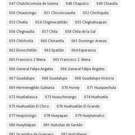
047 Chalchicomula de Sesma
048 Chapulco
049 Chiautla
050 Chiautzingo
051 Chiconcuautla
052 Chichiquila
053 Chietla
054 Chigmecatitlán
055 Chignahuapan
056 Chignautla
057 Chila
058 Chila de la Sal
059 Chilchotla
060 Chinantla
061 Domingo Arenas
062 Eloxochitlán
063 Epatlán
064 Esperanza
065 Francisco Z Mena
065 Francisco Z. Mena
066 General Felipe Angeles
066 General Felipe Ángeles
067 Guadalupe
068 Guadalupe
068 Guadalupe Victoria
069 Hermenegildo Galeana
070 Honey
071 Huaquechula
072 Huatlatlauca
073 Huauchinango
074 Huehuetla
075 Huehuetlán El Chico
076 Huehuetlán El Grande
077 Huejotzingo
078 Hueyapan
079 Hueytamalco
080 Hueytlalpan
081 Huitzilan de Serdán
081 Ixcamilpa de Guerrero
082 Huitziltepec