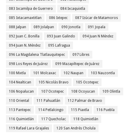
083 Ixcamilpa de Guerrero
084 Ixcaquixtla
085 Ixtacamaxtitlan
086 Ixtepec
087 Izúcar de Matamoros
088 Jalpan
089 Jolalpan
090 Jonotla
091 Jopala
092 Juan C. Bonilla
093 Juan Galindo
094 Juan N Méndez
094 Juan N. Méndez
095 Lafragua
096 La Magdalena Tlatlauquitepec
097 Libres
098 Los Reyes de Juárez
099 Mazapiltepec de Juárez
100 Mixtla
101 Molcaxac
102 Naupan
103 Nauzontla
104 Nealtican
105 Nicolás Bravo
105 Ocotepec
106 Nopalucan
107 Ocotepec
108 Ocoyucan
109 Olintla
110 Oriental
111 Pahuatlán
112 Palmar de Bravo
113 Pantepec
114 Petlalcingo
115 Piaxtla
116 Puebla
116 Quimixtlán
117 Quecholac
118 Quimixtlán
119 Rafael Lara Grajales
120 San Andrés Cholula