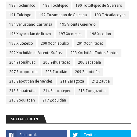
188 Tochimilco
189 Tochtepec
190 Totoltepec de Guerrero
191 Tulcingo
192 Tuzamapan de Galeana
193 Tzicatlacoyan
194 Venustiano Carranza
195 Vicente Guerrero
196 Xayacatlán de Bravo
197 Xicotepec
198 Xicotlán
199 Xiutetelco
200 Xochiapulco
201 Xochiltepec
202 Xochitlán de Vicente Suárez
203 Xochitlán Todos Santos
204 Yaonáhuac
205 Yehualtepec
206 Zacapala
207 Zacapoaxtla
208 Zacatlán
209 Zapotitlán
210 Zapotitlán de Méndez
211 Zaragoza
212 Zautla
213 Zihuateutla
214 Zinacatepec
215 Zongozotla
216 Zoquiapan
217 Zoquitlán
SOCIAL PLUGIN