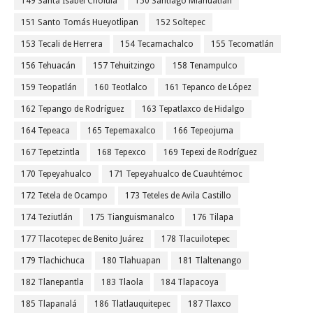
149 Santa Isabel Cholula
150 Santiago Miahuatlán
151 Santo Tomás Hueyotlipan
152 Soltepec
153 Tecali de Herrera
154 Tecamachalco
155 Tecomatlán
156 Tehuacán
157 Tehuitzingo
158 Tenampulco
159 Teopatlán
160 Teotlalco
161 Tepanco de López
162 Tepango de Rodríguez
163 Tepatlaxco de Hidalgo
164 Tepeaca
165 Tepemaxalco
166 Tepeojuma
167 Tepetzintla
168 Tepexco
169 Tepexi de Rodríguez
170 Tepeyahualco
171 Tepeyahualco de Cuauhtémoc
172 Tetela de Ocampo
173 Teteles de Avila Castillo
174 Teziutlán
175 Tianguismanalco
176 Tilapa
177 Tlacotepec de Benito Juárez
178 Tlacuilotepec
179 Tlachichuca
180 Tlahuapan
181 Tlaltenango
182 Tlanepantla
183 Tlaola
184 Tlapacoya
185 Tlapanalá
186 Tlatlauquitepec
187 Tlaxco