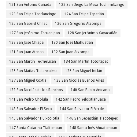
121 San Antonio Cañada
122 San Diego La Mesa Tochimiltzingo
123 San Felipe Teotlancingo
124 San Felipe Tepatlán
125 San Gabriel Chilac
126 San Gregorio Atzompa
127 San Jerónimo Tecuanipan
128 San Jerónimo Xayacatlán
129 San José Chiapa
130 San José Miahuatlán
131 San Juan Atenco
132 San Juan Atzompa
133 San Martín Texmelucan
134 San Martín Totoltepec
135 San Matías Tlalancaleca
136 San Miguel Ixitlán
137 San Miguel Xoxtla
138 San Nicolás Buenos Aires
139 San Nicolás de los Ranchos
140 San Pablo Anicano
141 San Pedro Cholula
142 San Pedro Yeloixtlahuaca
143 San Salvador El Seco
144 San Salvador El Verde
145 San Salvador Huixcolotla
146 San Sebastián Tlacotepec
147 Santa Catarina Tlaltempan
148 Santa Inés Ahuatempan