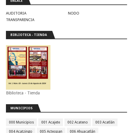
ENLACE
AUDITORIA
NODO
TRANSPARENCIA
BIBLIOTECA - TIENDA
Biblioteca - Tienda
MUNICIPIOS
000 Municipios
001 Acajete
002 Acateno
003 Acatlán
004 Acatzingo
005 Acteopan
006 Ahuacatlán