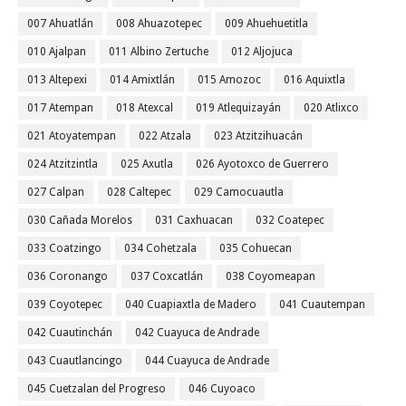
007 Ahuatlán
008 Ahuazotepec
009 Ahuehuetitla
010 Ajalpan
011 Albino Zertuche
012 Aljojuca
013 Altepexi
014 Amixtlán
015 Amozoc
016 Aquixtla
017 Atempan
018 Atexcal
019 Atlequizayán
020 Atlixco
021 Atoyatempan
022 Atzala
023 Atzitzihuacán
024 Atzitzintla
025 Axutla
026 Ayotoxco de Guerrero
027 Calpan
028 Caltepec
029 Camocuautla
030 Cañada Morelos
031 Caxhuacan
032 Coatepec
033 Coatzingo
034 Cohetzala
035 Cohuecan
036 Coronango
037 Coxcatlán
038 Coyomeapan
039 Coyotepec
040 Cuapiaxtla de Madero
041 Cuautempan
042 Cuautinchán
042 Cuayuca de Andrade
043 Cuautlancingo
044 Cuayuca de Andrade
045 Cuetzalan del Progreso
046 Cuyoaco