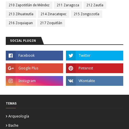
210 Zapotitlán de Méndez
211 Zaragoza
212 Zautla
213 Zihuateutla
214 Zinacatepec
215 Zongozotla
216 Zoquiapan
217 Zoquitlán
SOCIAL PLUGIN
TEMAS
Arqueología
Bache