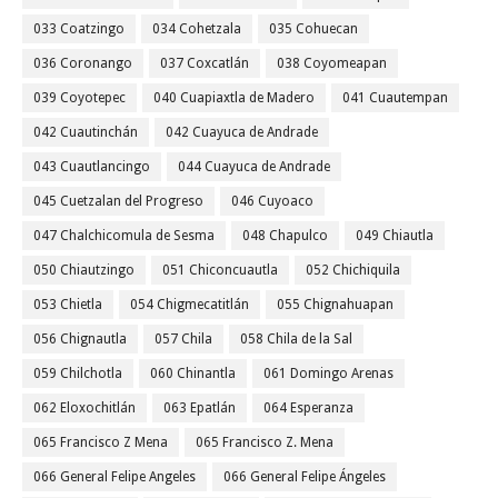
033 Coatzingo
034 Cohetzala
035 Cohuecan
036 Coronango
037 Coxcatlán
038 Coyomeapan
039 Coyotepec
040 Cuapiaxtla de Madero
041 Cuautempan
042 Cuautinchán
042 Cuayuca de Andrade
043 Cuautlancingo
044 Cuayuca de Andrade
045 Cuetzalan del Progreso
046 Cuyoaco
047 Chalchicomula de Sesma
048 Chapulco
049 Chiautla
050 Chiautzingo
051 Chiconcuautla
052 Chichiquila
053 Chietla
054 Chigmecatitlán
055 Chignahuapan
056 Chignautla
057 Chila
058 Chila de la Sal
059 Chilchotla
060 Chinantla
061 Domingo Arenas
062 Eloxochitlán
063 Epatlán
064 Esperanza
065 Francisco Z Mena
065 Francisco Z. Mena
066 General Felipe Angeles
066 General Felipe Ángeles