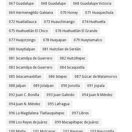
067 Guadalupe
068 Guadalupe
068 Guadalupe Victoria
069 Hermenegildo Galeana
070 Honey
071 Huaquechula
072 Huatlatlauca
073 Huauchinango
074 Huehuetla
075 Huehuetlán El Chico
076 Huehuetlán El Grande
077 Huejotzingo
078 Hueyapan
079 Hueytamalco
080 Hueytlalpan
081 Huitzilan de Serdán
081 Ixcamilpa de Guerrero
082 Huitziltepec
083 Ixcamilpa de Guerrero
084 Ixcaquixtla
085 Ixtacamaxtitlan
086 Ixtepec
087 Izúcar de Matamoros
088 Jalpan
089 Jolalpan
090 Jonotla
091 Jopala
092 Juan C. Bonilla
093 Juan Galindo
094 Juan N Méndez
094 Juan N. Méndez
095 Lafragua
096 La Magdalena Tlatlauquitepec
097 Libres
098 Los Reyes de Juárez
099 Mazapiltepec de Juárez
100 Mixtla
101 Molcaxac
102 Naupan
103 Nauzontla