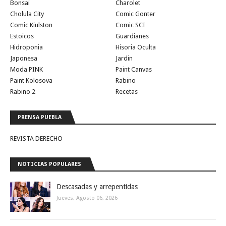
Bonsai
Charolet
Cholula City
Comic Gonter
Comic Kiulston
Comic SCI
Estoicos
Guardianes
Hidroponia
Hisoria Oculta
Japonesa
Jardin
Moda PINK
Paint Canvas
Paint Kolosova
Rabino
Rabino 2
Recetas
PRENSA PUEBLA
REVISTA DERECHO
NOTICIAS POPULARES
Descasadas y arrepentidas
Jueves, Agosto 06, 2026