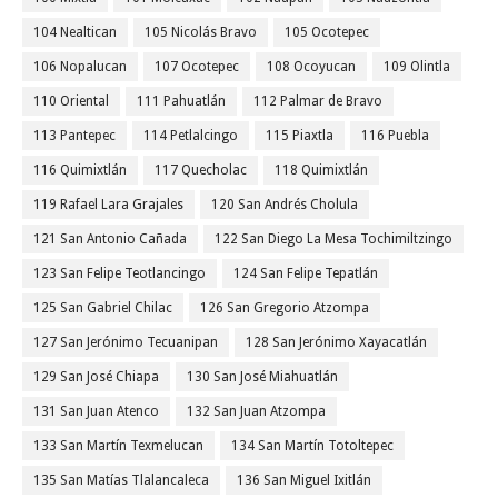
104 Nealtican
105 Nicolás Bravo
105 Ocotepec
106 Nopalucan
107 Ocotepec
108 Ocoyucan
109 Olintla
110 Oriental
111 Pahuatlán
112 Palmar de Bravo
113 Pantepec
114 Petlalcingo
115 Piaxtla
116 Puebla
116 Quimixtlán
117 Quecholac
118 Quimixtlán
119 Rafael Lara Grajales
120 San Andrés Cholula
121 San Antonio Cañada
122 San Diego La Mesa Tochimiltzingo
123 San Felipe Teotlancingo
124 San Felipe Tepatlán
125 San Gabriel Chilac
126 San Gregorio Atzompa
127 San Jerónimo Tecuanipan
128 San Jerónimo Xayacatlán
129 San José Chiapa
130 San José Miahuatlán
131 San Juan Atenco
132 San Juan Atzompa
133 San Martín Texmelucan
134 San Martín Totoltepec
135 San Matías Tlalancaleca
136 San Miguel Ixitlán