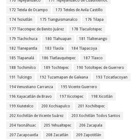
170 Tepeyahualco
171 Tepeyahualco de Cuauhtémoc
172 Tetela de Ocampo
173 Teteles de Avila Castillo
174 Teziutlán
175 Tianguismanalco
176 Tilapa
177 Tlacotepec de Benito Juárez
178 Tlacuilotepec
179 Tlachichuca
180 Tlahuapan
181 Tlaltenango
182 Tlanepantla
183 Tlaola
184 Tlapacoya
185 Tlapanalá
186 Tlatlauquitepec
187 Tlaxco
188 Tochimilco
189 Tochtepec
190 Totoltepec de Guerrero
191 Tulcingo
192 Tuzamapan de Galeana
193 Tzicatlacoyan
194 Venustiano Carranza
195 Vicente Guerrero
196 Xayacatlán de Bravo
197 Xicotepec
198 Xicotlán
199 Xiutetelco
200 Xochiapulco
201 Xochiltepec
202 Xochitlán de Vicente Suárez
203 Xochitlán Todos Santos
204 Yaonáhuac
205 Yehualtepec
206 Zacapala
207 Zacapoaxtla
208 Zacatlán
209 Zapotitlán