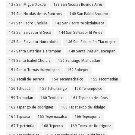
137 San Miguel Xoxtla
138 San Nicolás Buenos Aires
139 San Nicolás de los Ranchos
140 San Pablo Anicano
141 San Pedro Cholula
142 San Pedro Yeloixtlahuaca
143 San Salvador El Seco
144 San Salvador El Verde
145 San Salvador Huixcolotla
146 San Sebastián Tlacotepec
147 Santa Catarina Tlaltempan
148 Santa Inés Ahuatempan
149 Santa Isabel Cholula
150 Santiago Miahuatlán
151 Santo Tomás Hueyotlipan
152 Soltepec
153 Tecali de Herrera
154 Tecamachalco
155 Tecomatlán
156 Tehuacán
157 Tehuitzingo
158 Tenampulco
159 Teopatlán
160 Teotlalco
161 Tepanco de López
162 Tepango de Rodríguez
163 Tepatlaxco de Hidalgo
164 Tepeaca
165 Tepemaxalco
166 Tepeojuma
167 Tepetzintla
168 Tepexco
169 Tepexi de Rodríguez