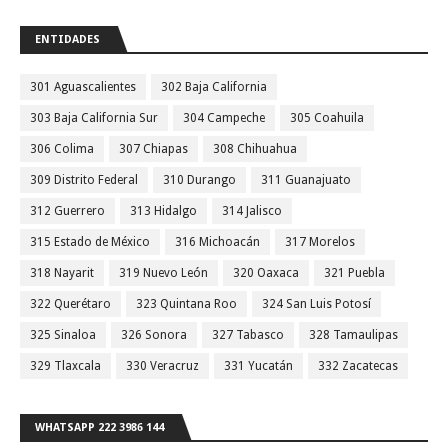
ENTIDADES
301 Aguascalientes
302 Baja California
303 Baja California Sur
304 Campeche
305 Coahuila
306 Colima
307 Chiapas
308 Chihuahua
309 Distrito Federal
310 Durango
311 Guanajuato
312 Guerrero
313 Hidalgo
314 Jalisco
315 Estado de México
316 Michoacán
317 Morelos
318 Nayarit
319 Nuevo León
320 Oaxaca
321 Puebla
322 Querétaro
323 Quintana Roo
324 San Luis Potosí
325 Sinaloa
326 Sonora
327 Tabasco
328 Tamaulipas
329 Tlaxcala
330 Veracruz
331 Yucatán
332 Zacatecas
WHATSAPP 222 3986 144