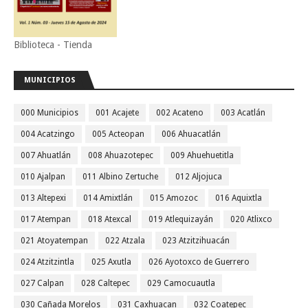
Biblioteca - Tienda
MUNICIPIOS
000 Municipios
001 Acajete
002 Acateno
003 Acatlán
004 Acatzingo
005 Acteopan
006 Ahuacatlán
007 Ahuatlán
008 Ahuazotepec
009 Ahuehuetitla
010 Ajalpan
011 Albino Zertuche
012 Aljojuca
013 Altepexi
014 Amixtlán
015 Amozoc
016 Aquixtla
017 Atempan
018 Atexcal
019 Atlequizayán
020 Atlixco
021 Atoyatempan
022 Atzala
023 Atzitzihuacán
024 Atzitzintla
025 Axutla
026 Ayotoxco de Guerrero
027 Calpan
028 Caltepec
029 Camocuautla
030 Cañada Morelos
031 Caxhuacan
032 Coatepec