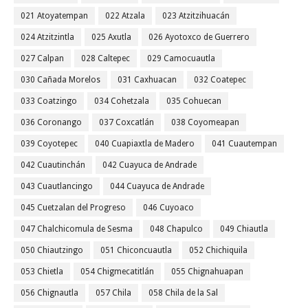
021 Atoyatempan
022 Atzala
023 Atzitzihuacán
024 Atzitzintla
025 Axutla
026 Ayotoxco de Guerrero
027 Calpan
028 Caltepec
029 Camocuautla
030 Cañada Morelos
031 Caxhuacan
032 Coatepec
033 Coatzingo
034 Cohetzala
035 Cohuecan
036 Coronango
037 Coxcatlán
038 Coyomeapan
039 Coyotepec
040 Cuapiaxtla de Madero
041 Cuautempan
042 Cuautinchán
042 Cuayuca de Andrade
043 Cuautlancingo
044 Cuayuca de Andrade
045 Cuetzalan del Progreso
046 Cuyoaco
047 Chalchicomula de Sesma
048 Chapulco
049 Chiautla
050 Chiautzingo
051 Chiconcuautla
052 Chichiquila
053 Chietla
054 Chigmecatitlán
055 Chignahuapan
056 Chignautla
057 Chila
058 Chila de la Sal