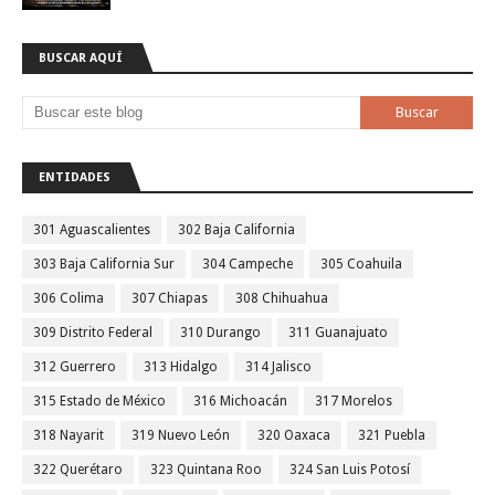
BUSCAR AQUÍ
ENTIDADES
301 Aguascalientes
302 Baja California
303 Baja California Sur
304 Campeche
305 Coahuila
306 Colima
307 Chiapas
308 Chihuahua
309 Distrito Federal
310 Durango
311 Guanajuato
312 Guerrero
313 Hidalgo
314 Jalisco
315 Estado de México
316 Michoacán
317 Morelos
318 Nayarit
319 Nuevo León
320 Oaxaca
321 Puebla
322 Querétaro
323 Quintana Roo
324 San Luis Potosí