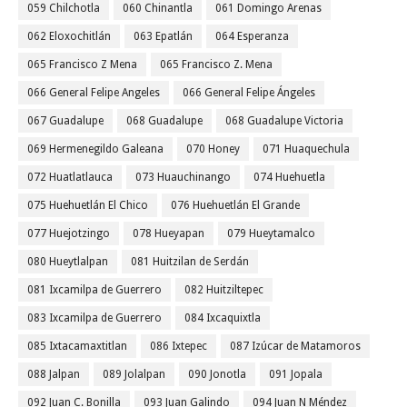
059 Chilchotla
060 Chinantla
061 Domingo Arenas
062 Eloxochitlán
063 Epatlán
064 Esperanza
065 Francisco Z Mena
065 Francisco Z. Mena
066 General Felipe Angeles
066 General Felipe Ángeles
067 Guadalupe
068 Guadalupe
068 Guadalupe Victoria
069 Hermenegildo Galeana
070 Honey
071 Huaquechula
072 Huatlatlauca
073 Huauchinango
074 Huehuetla
075 Huehuetlán El Chico
076 Huehuetlán El Grande
077 Huejotzingo
078 Hueyapan
079 Hueytamalco
080 Hueytlalpan
081 Huitzilan de Serdán
081 Ixcamilpa de Guerrero
082 Huitziltepec
083 Ixcamilpa de Guerrero
084 Ixcaquixtla
085 Ixtacamaxtitlan
086 Ixtepec
087 Izúcar de Matamoros
088 Jalpan
089 Jolalpan
090 Jonotla
091 Jopala
092 Juan C. Bonilla
093 Juan Galindo
094 Juan N Méndez