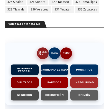
325 Sinaloa
326 Sonora
327 Tabasco
328 Tamaulipas
329 Tlaxcala
330 Veracruz
331 Yucatán
332 Zacatecas
WHATSAPP 222 3986 144
Cholula
MAPA
NODO
City
GOBIERNO
GOBIERNO ESTADO
MUNICIPIOS
FEDERAL
DIPUTADOS
PARTIDOS
INSEGURIDAD
NEGOCIOS
CORRUPCIÓN
OPINIÓN