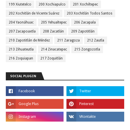
199 Xiutetelco
200 Xochiapulco
201 Xochiltepec
202 Xochitlán de Vicente Suárez
203 Xochitlán Todos Santos
204 Yaonáhuac
205 Yehualtepec
206 Zacapala
207 Zacapoaxtla
208 Zacatlán
209 Zapotitlán
210 Zapotitlán de Méndez
211 Zaragoza
212 Zautla
213 Zihuateutla
214 Zinacatepec
215 Zongozotla
216 Zoquiapan
217 Zoquitlán
SOCIAL PLUGIN