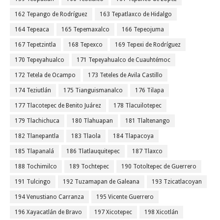
162 Tepango de Rodríguez
163 Tepatlaxco de Hidalgo
164 Tepeaca
165 Tepemaxalco
166 Tepeojuma
167 Tepetzintla
168 Tepexco
169 Tepexi de Rodríguez
170 Tepeyahualco
171 Tepeyahualco de Cuauhtémoc
172 Tetela de Ocampo
173 Teteles de Avila Castillo
174 Teziutlán
175 Tianguismanalco
176 Tilapa
177 Tlacotepec de Benito Juárez
178 Tlacuilotepec
179 Tlachichuca
180 Tlahuapan
181 Tlaltenango
182 Tlanepantla
183 Tlaola
184 Tlapacoya
185 Tlapanalá
186 Tlatlauquitepec
187 Tlaxco
188 Tochimilco
189 Tochtepec
190 Totoltepec de Guerrero
191 Tulcingo
192 Tuzamapan de Galeana
193 Tzicatlacoyan
194 Venustiano Carranza
195 Vicente Guerrero
196 Xayacatlán de Bravo
197 Xicotepec
198 Xicotlán