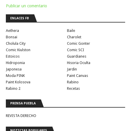
Publicar un comentario
ENLACES FB
Aethera
Baile
Bonsai
Charolet
Cholula City
Comic Gonter
Comic Kiulston
Comic SCI
Estoicos
Guardianes
Hidroponia
Hisoria Oculta
Japonesa
Jardin
Moda PINK
Paint Canvas
Paint Kolosova
Rabino
Rabino 2
Recetas
PRENSA PUEBLA
REVISTA DERECHO
NOTICIAS POPULARES