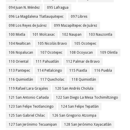
094 Juan N. Méndez
095 Lafragua
096 La Magdalena Tlatlauquitepec
097 Libres
098 Los Reyes de Juárez
099 Mazapiltepec de Juárez
100 Mixtla
101 Molcaxac
102 Naupan
103 Nauzontla
104 Nealtican
105 Nicolás Bravo
105 Ocotepec
106 Nopalucan
107 Ocotepec
108 Ocoyucan
109 Olintla
110 Oriental
111 Pahuatlán
112 Palmar de Bravo
113 Pantepec
114 Petlalcingo
115 Piaxtla
116 Puebla
116 Quimixtlán
117 Quecholac
118 Quimixtlán
119 Rafael Lara Grajales
120 San Andrés Cholula
121 San Antonio Cañada
122 San Diego La Mesa Tochimiltzingo
123 San Felipe Teotlancingo
124 San Felipe Tepatlán
125 San Gabriel Chilac
126 San Gregorio Atzompa
127 San Jerónimo Tecuanipan
128 San Jerónimo Xayacatlán