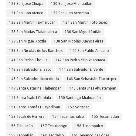
129 San José Chiapa
130 San José Miahuatlán
131 San Juan Atenco
132 San Juan Atzompa
133 San Martín Texmelucan
134 San Martín Totoltepec
135 San Matías Tlalancaleca
136 San Miguel Ixitlán
137 San Miguel Xoxtla
138 San Nicolás Buenos Aires
139 San Nicolás de los Ranchos
140 San Pablo Anicano
141 San Pedro Cholula
142 San Pedro Yeloixtlahuaca
143 San Salvador El Seco
144 San Salvador El Verde
145 San Salvador Huixcolotla
146 San Sebastián Tlacotepec
147 Santa Catarina Tlaltempan
148 Santa Inés Ahuatempan
149 Santa Isabel Cholula
150 Santiago Miahuatlán
151 Santo Tomás Hueyotlipan
152 Soltepec
153 Tecali de Herrera
154 Tecamachalco
155 Tecomatlán
156 Tehuacán
157 Tehuitzingo
158 Tenampulco
159 Teopatlán
160 Teotlalco
161 Tepanco de López