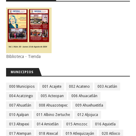
Biblioteca - Tienda
MUNICIPIOS
000 Municipios
001 Acajete
002 Acateno
003 Acatlán
004 Acatzingo
005 Acteopan
006 Ahuacatlán
007 Ahuatlán
008 Ahuazotepec
009 Ahuehuetitla
010 Ajalpan
011 Albino Zertuche
012 Aljojuca
013 Altepexi
014 Amixtlán
015 Amozoc
016 Aquixtla
017 Atempan
018 Atexcal
019 Atlequizayán
020 Atlixco