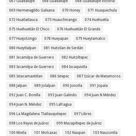
067 Guadalupe
068 Guadalupe
068 Guadalupe Victoria
069 Hermenegildo Galeana
070 Honey
071 Huaquechula
072 Huatlatlauca
073 Huauchinango
074 Huehuetla
075 Huehuetlán El Chico
076 Huehuetlán El Grande
077 Huejotzingo
078 Hueyapan
079 Hueytamalco
080 Hueytlalpan
081 Huitzilan de Serdán
081 Ixcamilpa de Guerrero
082 Huitziltepec
083 Ixcamilpa de Guerrero
084 Ixcaquixtla
085 Ixtacamaxtitlan
086 Ixtepec
087 Izúcar de Matamoros
088 Jalpan
089 Jolalpan
090 Jonotla
091 Jopala
092 Juan C. Bonilla
093 Juan Galindo
094 Juan N Méndez
094 Juan N. Méndez
095 Lafragua
096 La Magdalena Tlatlauquitepec
097 Libres
098 Los Reyes de Juárez
099 Mazapiltepec de Juárez
100 Mixtla
101 Molcaxac
102 Naupan
103 Nauzontla