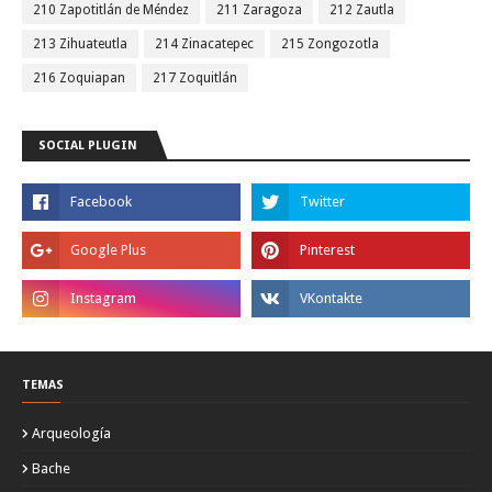
210 Zapotitlán de Méndez
211 Zaragoza
212 Zautla
213 Zihuateutla
214 Zinacatepec
215 Zongozotla
216 Zoquiapan
217 Zoquitlán
SOCIAL PLUGIN
TEMAS
Arqueología
Bache