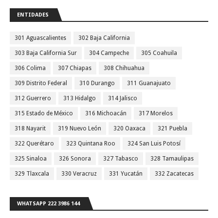
ENTIDADES
301 Aguascalientes
302 Baja California
303 Baja California Sur
304 Campeche
305 Coahuila
306 Colima
307 Chiapas
308 Chihuahua
309 Distrito Federal
310 Durango
311 Guanajuato
312 Guerrero
313 Hidalgo
314 Jalisco
315 Estado de México
316 Michoacán
317 Morelos
318 Nayarit
319 Nuevo León
320 Oaxaca
321 Puebla
322 Querétaro
323 Quintana Roo
324 San Luis Potosí
325 Sinaloa
326 Sonora
327 Tabasco
328 Tamaulipas
329 Tlaxcala
330 Veracruz
331 Yucatán
332 Zacatecas
WHATSAPP 222 3986 144