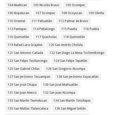
104 Nealtican
105 Nicolás Bravo
105 Ocotepec
106 Nopalucan
107 Ocotepec
108 Ocoyucan
109 Olintla
110 Oriental
111 Pahuatlán
112 Palmar de Bravo
113 Pantepec
114 Petlalcingo
115 Piaxtla
116 Puebla
116 Quimixtlán
117 Quecholac
118 Quimixtlán
119 Rafael Lara Grajales
120 San Andrés Cholula
121 San Antonio Cañada
122 San Diego La Mesa Tochimiltzingo
123 San Felipe Teotlancingo
124 San Felipe Tepatlán
125 San Gabriel Chilac
126 San Gregorio Atzompa
127 San Jerónimo Tecuanipan
128 San Jerónimo Xayacatlán
129 San José Chiapa
130 San José Miahuatlán
131 San Juan Atenco
132 San Juan Atzompa
133 San Martín Texmelucan
134 San Martín Totoltepec
135 San Matías Tlalancaleca
136 San Miguel Ixitlán