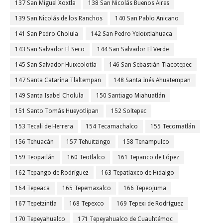
137 San Miguel Xoxtla
138 San Nicolás Buenos Aires
139 San Nicolás de los Ranchos
140 San Pablo Anicano
141 San Pedro Cholula
142 San Pedro Yeloixtlahuaca
143 San Salvador El Seco
144 San Salvador El Verde
145 San Salvador Huixcolotla
146 San Sebastián Tlacotepec
147 Santa Catarina Tlaltempan
148 Santa Inés Ahuatempan
149 Santa Isabel Cholula
150 Santiago Miahuatlán
151 Santo Tomás Hueyotlipan
152 Soltepec
153 Tecali de Herrera
154 Tecamachalco
155 Tecomatlán
156 Tehuacán
157 Tehuitzingo
158 Tenampulco
159 Teopatlán
160 Teotlalco
161 Tepanco de López
162 Tepango de Rodríguez
163 Tepatlaxco de Hidalgo
164 Tepeaca
165 Tepemaxalco
166 Tepeojuma
167 Tepetzintla
168 Tepexco
169 Tepexi de Rodríguez
170 Tepeyahualco
171 Tepeyahualco de Cuauhtémoc