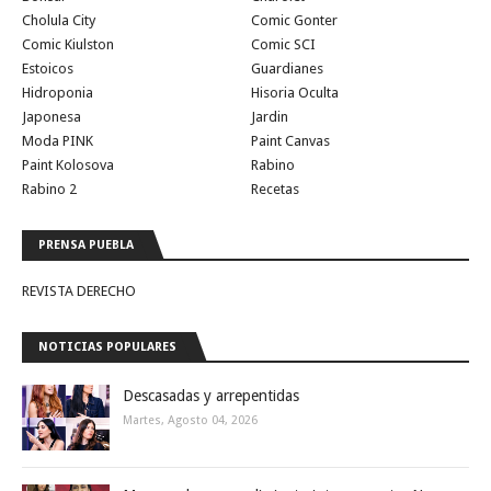
Cholula City
Comic Gonter
Comic Kiulston
Comic SCI
Estoicos
Guardianes
Hidroponia
Hisoria Oculta
Japonesa
Jardin
Moda PINK
Paint Canvas
Paint Kolosova
Rabino
Rabino 2
Recetas
PRENSA PUEBLA
REVISTA DERECHO
NOTICIAS POPULARES
Descasadas y arrepentidas
Martes, Agosto 04, 2026