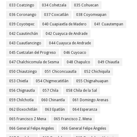
033 Coatzingo
034 Cohetzala
035 Cohuecan
036 Coronango
037 Coxcatlán
038 Coyomeapan
039 Coyotepec
040 Cuapiaxtla de Madero
041 Cuautempan
042 Cuautinchán
042 Cuayuca de Andrade
043 Cuautlancingo
044 Cuayuca de Andrade
045 Cuetzalan del Progreso
046 Cuyoaco
047 Chalchicomula de Sesma
048 Chapulco
049 Chiautla
050 Chiautzingo
051 Chiconcuautla
052 Chichiquila
053 Chietla
054 Chigmecatitlán
055 Chignahuapan
056 Chignautla
057 Chila
058 Chila de la Sal
059 Chilchotla
060 Chinantla
061 Domingo Arenas
062 Eloxochitlán
063 Epatlán
064 Esperanza
065 Francisco Z Mena
065 Francisco Z. Mena
066 General Felipe Angeles
066 General Felipe Ángeles