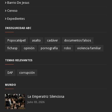
Barrio De Jesus
Cereso
Expedientes
INSEGURIDAD ABC
Popocatépetl
asalto
cadáver
documentos falsos
fichasp
opinión
pornografía
robo
violencia familiar
TEMAS RELEVANTES
DAP
corrupción
MUNDO
La Emperatriz Silenciosa
Julio 03, 2026