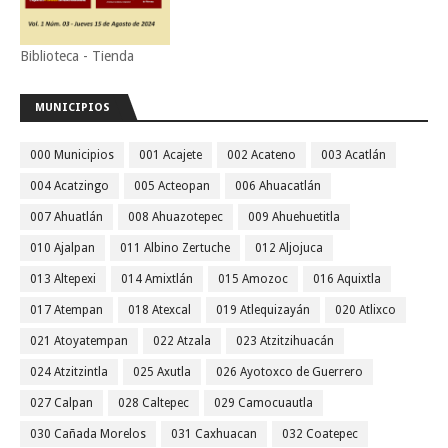
Biblioteca - Tienda
MUNICIPIOS
000 Municipios
001 Acajete
002 Acateno
003 Acatlán
004 Acatzingo
005 Acteopan
006 Ahuacatlán
007 Ahuatlán
008 Ahuazotepec
009 Ahuehuetitla
010 Ajalpan
011 Albino Zertuche
012 Aljojuca
013 Altepexi
014 Amixtlán
015 Amozoc
016 Aquixtla
017 Atempan
018 Atexcal
019 Atlequizayán
020 Atlixco
021 Atoyatempan
022 Atzala
023 Atzitzihuacán
024 Atzitzintla
025 Axutla
026 Ayotoxco de Guerrero
027 Calpan
028 Caltepec
029 Camocuautla
030 Cañada Morelos
031 Caxhuacan
032 Coatepec