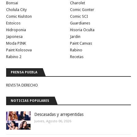
Bonsai
Charolet
Cholula City
Comic Gonter
Comic Kiulston
Comic SCI
Estoicos
Guardianes
Hidroponia
Hisoria Oculta
Japonesa
Jardin
Moda PINK
Paint Canvas
Paint Kolosova
Rabino
Rabino 2
Recetas
PRENSA PUEBLA
REVISTA DERECHO
NOTICIAS POPULARES
Descasadas y arrepentidas
Jueves, Agosto 06, 2026