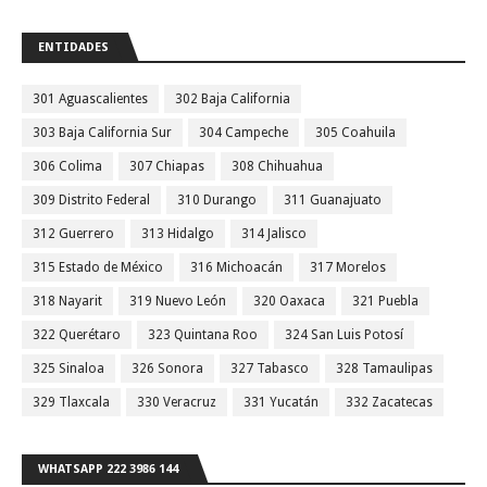
ENTIDADES
301 Aguascalientes
302 Baja California
303 Baja California Sur
304 Campeche
305 Coahuila
306 Colima
307 Chiapas
308 Chihuahua
309 Distrito Federal
310 Durango
311 Guanajuato
312 Guerrero
313 Hidalgo
314 Jalisco
315 Estado de México
316 Michoacán
317 Morelos
318 Nayarit
319 Nuevo León
320 Oaxaca
321 Puebla
322 Querétaro
323 Quintana Roo
324 San Luis Potosí
325 Sinaloa
326 Sonora
327 Tabasco
328 Tamaulipas
329 Tlaxcala
330 Veracruz
331 Yucatán
332 Zacatecas
WHATSAPP 222 3986 144