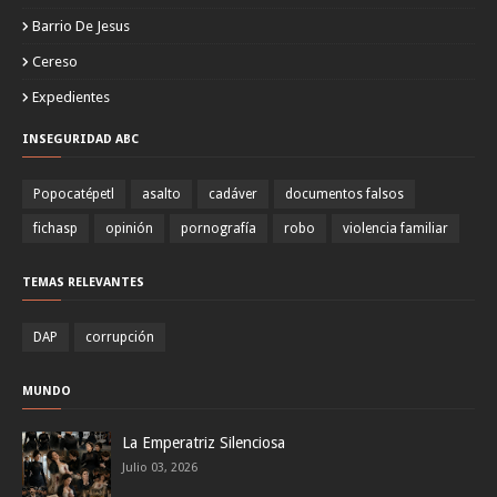
Barrio De Jesus
Cereso
Expedientes
INSEGURIDAD ABC
Popocatépetl
asalto
cadáver
documentos falsos
fichasp
opinión
pornografía
robo
violencia familiar
TEMAS RELEVANTES
DAP
corrupción
MUNDO
La Emperatriz Silenciosa
Julio 03, 2026