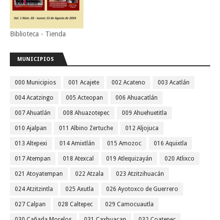
Biblioteca - Tienda
MUNICIPIOS
000 Municipios
001 Acajete
002 Acateno
003 Acatlán
004 Acatzingo
005 Acteopan
006 Ahuacatlán
007 Ahuatlán
008 Ahuazotepec
009 Ahuehuetitla
010 Ajalpan
011 Albino Zertuche
012 Aljojuca
013 Altepexi
014 Amixtlán
015 Amozoc
016 Aquixtla
017 Atempan
018 Atexcal
019 Atlequizayán
020 Atlixco
021 Atoyatempan
022 Atzala
023 Atzitzihuacán
024 Atzitzintla
025 Axutla
026 Ayotoxco de Guerrero
027 Calpan
028 Caltepec
029 Camocuautla
030 Cañada Morelos
031 Caxhuacan
032 Coatepec