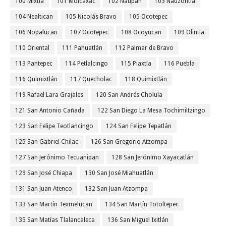
100 Mixtla
101 Molcaxac
102 Naupan
103 Nauzontla
104 Nealtican
105 Nicolás Bravo
105 Ocotepec
106 Nopalucan
107 Ocotepec
108 Ocoyucan
109 Olintla
110 Oriental
111 Pahuatlán
112 Palmar de Bravo
113 Pantepec
114 Petlalcingo
115 Piaxtla
116 Puebla
116 Quimixtlán
117 Quecholac
118 Quimixtlán
119 Rafael Lara Grajales
120 San Andrés Cholula
121 San Antonio Cañada
122 San Diego La Mesa Tochimiltzingo
123 San Felipe Teotlancingo
124 San Felipe Tepatlán
125 San Gabriel Chilac
126 San Gregorio Atzompa
127 San Jerónimo Tecuanipan
128 San Jerónimo Xayacatlán
129 San José Chiapa
130 San José Miahuatlán
131 San Juan Atenco
132 San Juan Atzompa
133 San Martín Texmelucan
134 San Martín Totoltepec
135 San Matías Tlalancaleca
136 San Miguel Ixitlán