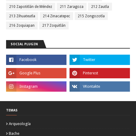
210 Zapotitlán de Méndez
211 Zaragoza
212 Zautla
213 Zihuateutla
214 Zinacatepec
215 Zongozotla
216 Zoquiapan
217 Zoquitlán
SOCIAL PLUGIN
TEMAS
Arqueología
Bache