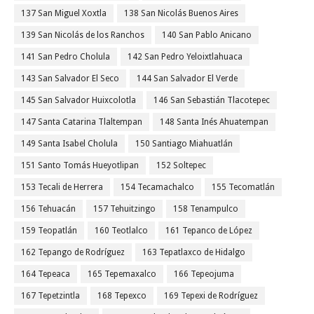
137 San Miguel Xoxtla
138 San Nicolás Buenos Aires
139 San Nicolás de los Ranchos
140 San Pablo Anicano
141 San Pedro Cholula
142 San Pedro Yeloixtlahuaca
143 San Salvador El Seco
144 San Salvador El Verde
145 San Salvador Huixcolotla
146 San Sebastián Tlacotepec
147 Santa Catarina Tlaltempan
148 Santa Inés Ahuatempan
149 Santa Isabel Cholula
150 Santiago Miahuatlán
151 Santo Tomás Hueyotlipan
152 Soltepec
153 Tecali de Herrera
154 Tecamachalco
155 Tecomatlán
156 Tehuacán
157 Tehuitzingo
158 Tenampulco
159 Teopatlán
160 Teotlalco
161 Tepanco de López
162 Tepango de Rodríguez
163 Tepatlaxco de Hidalgo
164 Tepeaca
165 Tepemaxalco
166 Tepeojuma
167 Tepetzintla
168 Tepexco
169 Tepexi de Rodríguez