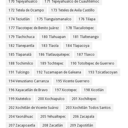
170 Tepeyahualco
171 Tepeyahualco de Cuauhtémoc
172 Tetela de Ocampo
173 Teteles de Avila Castillo
174 Teziutlán
175 Tianguismanalco
176 Tilapa
177 Tlacotepec de Benito Juárez
178 Tlacuilotepec
179 Tlachichuca
180 Tlahuapan
181 Tlaltenango
182 Tlanepantla
183 Tlaola
184 Tlapacoya
185 Tlapanalá
186 Tlatlauquitepec
187 Tlaxco
188 Tochimilco
189 Tochtepec
190 Totoltepec de Guerrero
191 Tulcingo
192 Tuzamapan de Galeana
193 Tzicatlacoyan
194 Venustiano Carranza
195 Vicente Guerrero
196 Xayacatlán de Bravo
197 Xicotepec
198 Xicotlán
199 Xiutetelco
200 Xochiapulco
201 Xochiltepec
202 Xochitlán de Vicente Suárez
203 Xochitlán Todos Santos
204 Yaonáhuac
205 Yehualtepec
206 Zacapala
207 Zacapoaxtla
208 Zacatlán
209 Zapotitlán