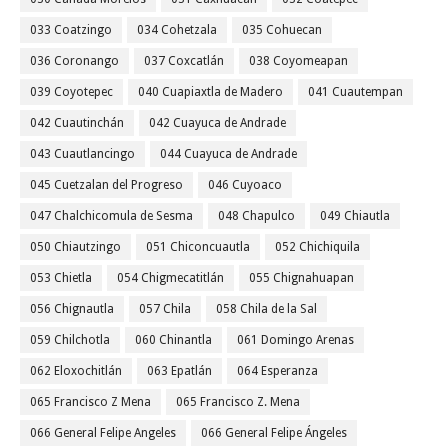
033 Coatzingo
034 Cohetzala
035 Cohuecan
036 Coronango
037 Coxcatlán
038 Coyomeapan
039 Coyotepec
040 Cuapiaxtla de Madero
041 Cuautempan
042 Cuautinchán
042 Cuayuca de Andrade
043 Cuautlancingo
044 Cuayuca de Andrade
045 Cuetzalan del Progreso
046 Cuyoaco
047 Chalchicomula de Sesma
048 Chapulco
049 Chiautla
050 Chiautzingo
051 Chiconcuautla
052 Chichiquila
053 Chietla
054 Chigmecatitlán
055 Chignahuapan
056 Chignautla
057 Chila
058 Chila de la Sal
059 Chilchotla
060 Chinantla
061 Domingo Arenas
062 Eloxochitlán
063 Epatlán
064 Esperanza
065 Francisco Z Mena
065 Francisco Z. Mena
066 General Felipe Angeles
066 General Felipe Ángeles