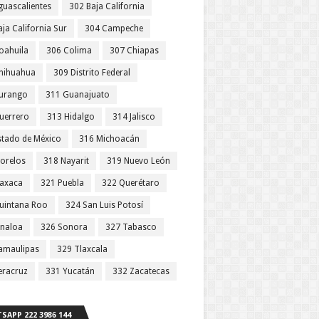
guascalientes
302 Baja California
ja California Sur
304 Campeche
oahuila
306 Colima
307 Chiapas
hihuahua
309 Distrito Federal
urango
311 Guanajuato
uerrero
313 Hidalgo
314 Jalisco
stado de México
316 Michoacán
orelos
318 Nayarit
319 Nuevo León
axaca
321 Puebla
322 Querétaro
uintana Roo
324 San Luis Potosí
inaloa
326 Sonora
327 Tabasco
amaulipas
329 Tlaxcala
eracruz
331 Yucatán
332 Zacatecas
SAPP 222 3986 144