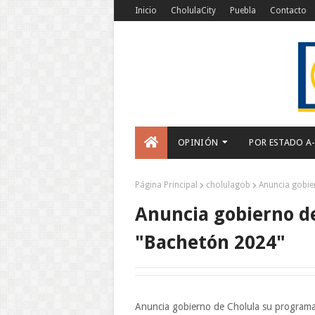
Inicio
CholulaCity
Puebla
Contacto
OPINIÓN
POR ESTADO A
Página Principal
cholulagob
Anuncia gobie
Anuncia gobierno d
"Bachetón 2024"
Anuncia gobierno de Cholula su progra