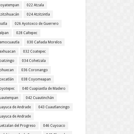
toyatempan
022 Atzala
tzitzihuacán
024 Atzitzintla
xutla
026 Ayotoxco de Guerrero
alpan
028 Caltepec
amocuautla
030 Cañada Morelos
axhuacan
032 Coatepec
oatzingo
034 Cohetzala
ohuecan
036 Coronango
oxcatlán
038 Coyomeapan
oyotepec
040 Cuapiaxtla de Madero
uautempan
042 Cuautinchán
uayuca de Andrade
043 Cuautlancingo
uayuca de Andrade
uetzalan del Progreso
046 Cuyoaco