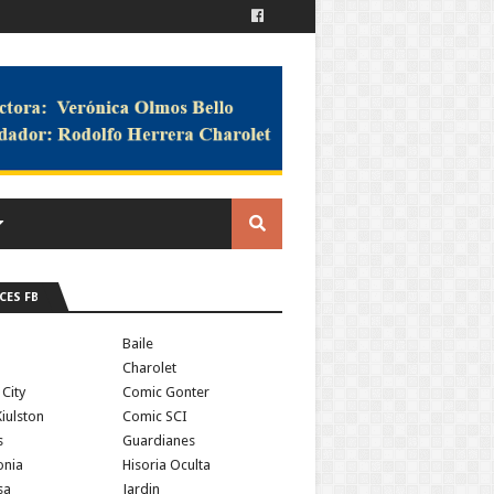
CES FB
a
Baile
Charolet
 City
Comic Gonter
iulston
Comic SCI
s
Guardianes
onia
Hisoria Oculta
sa
Jardin