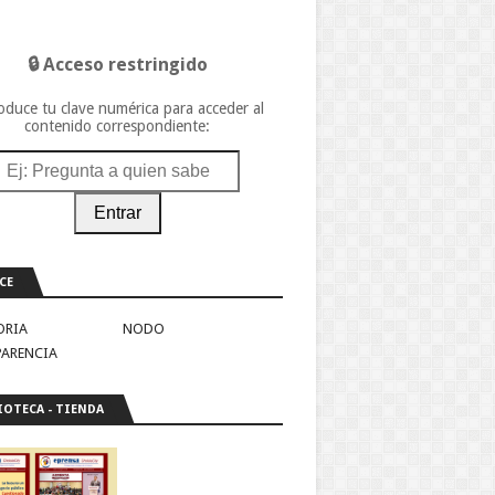
🔒 Acceso restringido
oduce tu clave numérica para acceder al
contenido correspondiente:
Entrar
CE
ORIA
NODO
PARENCIA
IOTECA - TIENDA