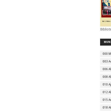
Bibliot
MUN
000 M
003 A
006 A
008 A
010 A
012 Al
015 
018 A