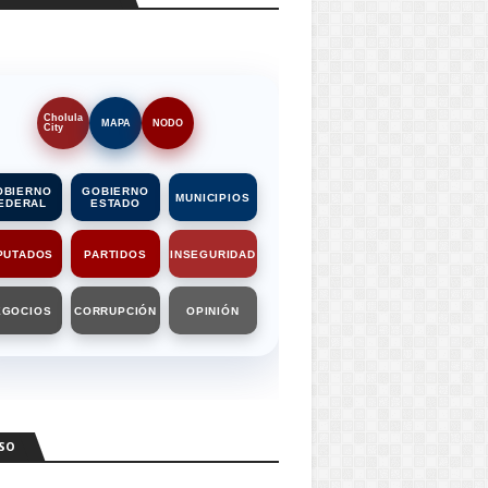
Cholula
MAPA
NODO
City
OBIERNO
GOBIERNO
MUNICIPIOS
EDERAL
ESTADO
PUTADOS
PARTIDOS
INSEGURIDAD
EGOCIOS
CORRUPCIÓN
OPINIÓN
SO