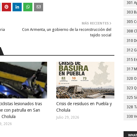
301 A
303 Ba
305 C
MÁS RECIENTES
ria
Con Armenta, un gobierno de la reconstrucción del
308 C
tejido social
310 D
312 G
315 E
317 M
320 O
323 Q
325 S
clistas lesionados tras
Crisis de residuos en Puebla y
328 T
e con patrulla en San
Cholula
 Cholula
330 V
Julio 29, 2026
29, 2026
WHAT