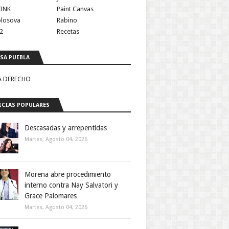
INK
Paint Canvas
olosova
Rabino
2
Recetas
SA PUEBLA
A DERECHO
CIAS POPULARES
Descasadas y arrepentidas
Martes, Agosto 04, 2026
Morena abre procedimiento
interno contra Nay Salvatori y
Grace Palomares
Martes, Agosto 04, 2026