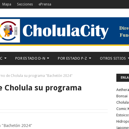
Mapa
Secciones
ePrensa
-C
POR ESTADO D-N
POR ESTADO P-Z
OTROS SITIOS
rno de Cholula su programa "Bachetón 2024"
ENLA
e Cholula su programa
Aether
Bonsai
Cholula
Comic K
Estoico
Hidrop
ma "Bachetón 2024"
Japone