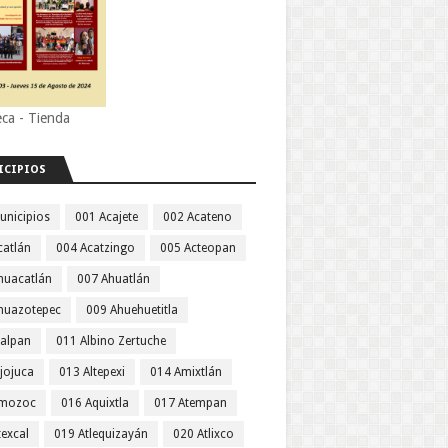
eca - Tienda
ICIPIOS
unicipios
001 Acajete
002 Acateno
catlán
004 Acatzingo
005 Acteopan
huacatlán
007 Ahuatlán
huazotepec
009 Ahuehuetitla
jalpan
011 Albino Zertuche
jojuca
013 Altepexi
014 Amixtlán
Amozoc
016 Aquixtla
017 Atempan
texcal
019 Atlequizayán
020 Atlixco