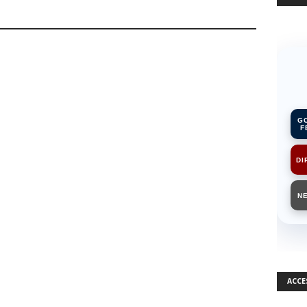
G
F
DI
N
ACCE