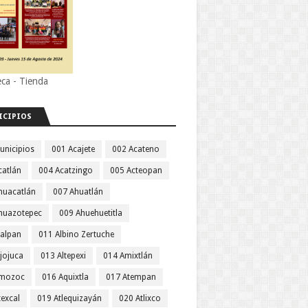
eca - Tienda
ICIPIOS
unicipios
001 Acajete
002 Acateno
catlán
004 Acatzingo
005 Acteopan
huacatlán
007 Ahuatlán
huazotepec
009 Ahuehuetitla
jalpan
011 Albino Zertuche
jojuca
013 Altepexi
014 Amixtlán
Amozoc
016 Aquixtla
017 Atempan
texcal
019 Atlequizayán
020 Atlixco