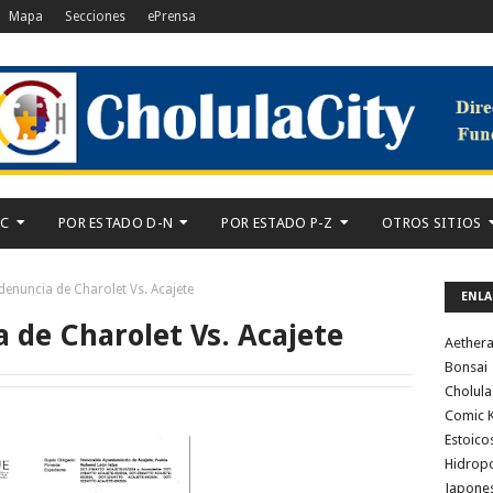
Mapa
Secciones
ePrensa
-C
POR ESTADO D-N
POR ESTADO P-Z
OTROS SITIOS
denuncia de Charolet Vs. Acajete
ENLA
 de Charolet Vs. Acajete
Aether
Bonsai
Cholula
Comic K
Estoico
Hidrop
Japone