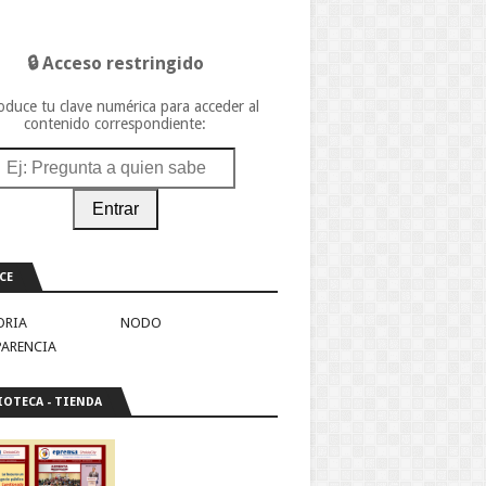
🔒 Acceso restringido
oduce tu clave numérica para acceder al
contenido correspondiente:
Entrar
CE
ORIA
NODO
PARENCIA
IOTECA - TIENDA