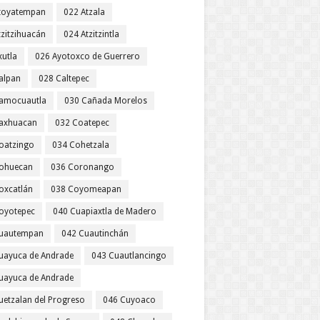
toyatempan
022 Atzala
tzitzihuacán
024 Atzitzintla
xutla
026 Ayotoxco de Guerrero
alpan
028 Caltepec
amocuautla
030 Cañada Morelos
axhuacan
032 Coatepec
oatzingo
034 Cohetzala
ohuecan
036 Coronango
oxcatlán
038 Coyomeapan
oyotepec
040 Cuapiaxtla de Madero
uautempan
042 Cuautinchán
uayuca de Andrade
043 Cuautlancingo
uayuca de Andrade
uetzalan del Progreso
046 Cuyoaco