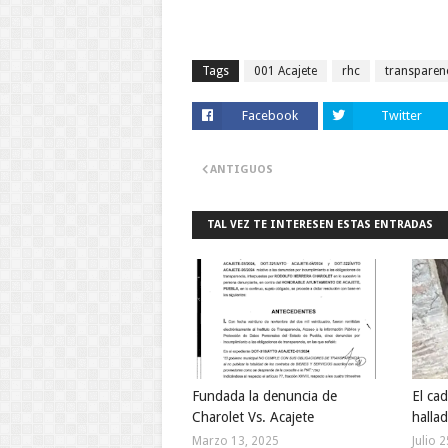
Tags
001 Acajete
rhc
transparen
Facebook
Twitter
ANTIGUOS
TAL VEZ TE INTERESEN ESTAS ENTRADAS
Fundada la denuncia de
El ca
Charolet Vs. Acajete
halla
Marzo 13, 2025
Julio 