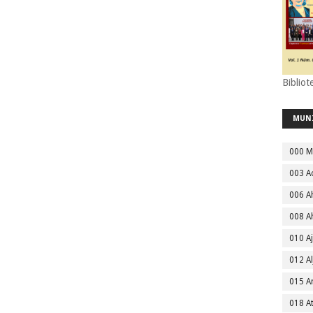
Bibliot
MUN
000 M
003 A
006 A
008 A
010 A
012 Al
015 
018 A