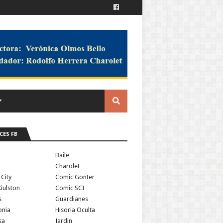
CES FB
a
Baile
Charolet
 City
Comic Gonter
iulston
Comic SCI
s
Guardianes
onia
Hisoria Oculta
sa
Jardin