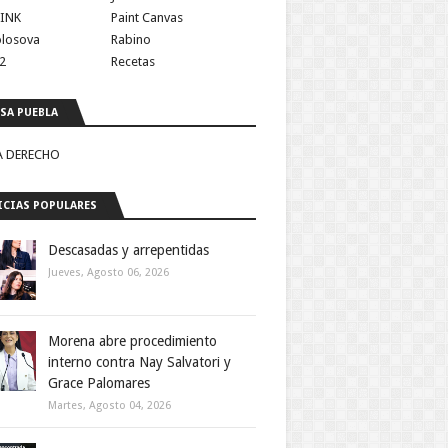
INK
Paint Canvas
olosova
Rabino
2
Recetas
SA PUEBLA
A DERECHO
CIAS POPULARES
Descasadas y arrepentidas
Jueves, Agosto 06, 2026
Morena abre procedimiento
interno contra Nay Salvatori y
Grace Palomares
Martes, Agosto 04, 2026