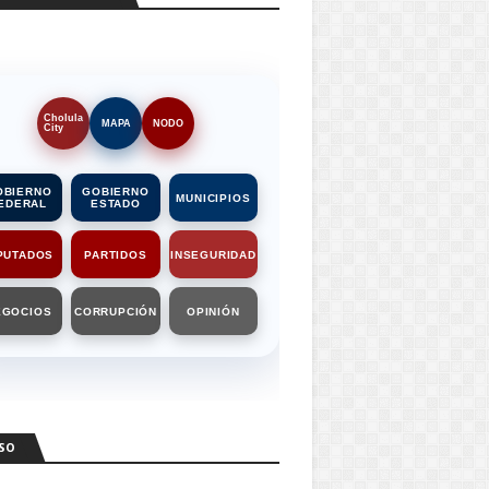
Cholula
MAPA
NODO
City
OBIERNO
GOBIERNO
MUNICIPIOS
EDERAL
ESTADO
PUTADOS
PARTIDOS
INSEGURIDAD
EGOCIOS
CORRUPCIÓN
OPINIÓN
SO