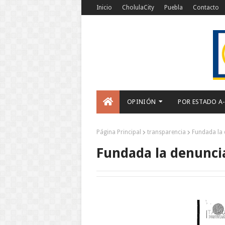
Inicio
CholulaCity
Puebla
Contacto
OPINIÓN
POR ESTADO A
Página Principal
transparencia
Fundada la 
Fundada la denuncia