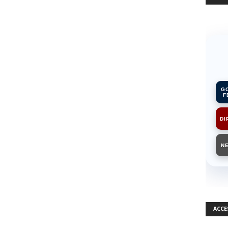
G
F
DI
N
ACCE