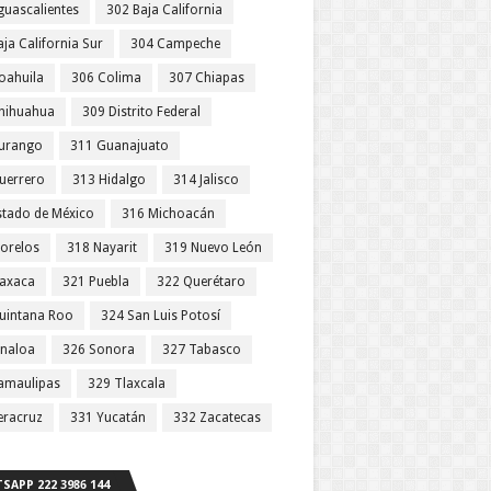
guascalientes
302 Baja California
ja California Sur
304 Campeche
oahuila
306 Colima
307 Chiapas
hihuahua
309 Distrito Federal
urango
311 Guanajuato
uerrero
313 Hidalgo
314 Jalisco
stado de México
316 Michoacán
orelos
318 Nayarit
319 Nuevo León
axaca
321 Puebla
322 Querétaro
uintana Roo
324 San Luis Potosí
inaloa
326 Sonora
327 Tabasco
amaulipas
329 Tlaxcala
eracruz
331 Yucatán
332 Zacatecas
SAPP 222 3986 144