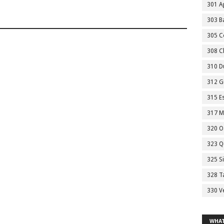
301 A
303 Ba
305 C
308 C
310 D
312 G
315 E
317 M
320 O
323 Q
325 S
328 T
330 V
WHAT