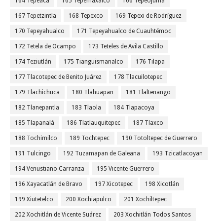
164 Tepeaca
165 Tepemaxalco
166 Tepeojuma
167 Tepetzintla
168 Tepexco
169 Tepexi de Rodríguez
170 Tepeyahualco
171 Tepeyahualco de Cuauhtémoc
172 Tetela de Ocampo
173 Teteles de Avila Castillo
174 Teziutlán
175 Tianguismanalco
176 Tilapa
177 Tlacotepec de Benito Juárez
178 Tlacuilotepec
179 Tlachichuca
180 Tlahuapan
181 Tlaltenango
182 Tlanepantla
183 Tlaola
184 Tlapacoya
185 Tlapanalá
186 Tlatlauquitepec
187 Tlaxco
188 Tochimilco
189 Tochtepec
190 Totoltepec de Guerrero
191 Tulcingo
192 Tuzamapan de Galeana
193 Tzicatlacoyan
194 Venustiano Carranza
195 Vicente Guerrero
196 Xayacatlán de Bravo
197 Xicotepec
198 Xicotlán
199 Xiutetelco
200 Xochiapulco
201 Xochiltepec
202 Xochitlán de Vicente Suárez
203 Xochitlán Todos Santos