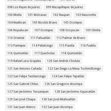
098 Los Reyes de Juárez
099 Mazapiltepec de Juárez
100 Mixtla
101 Molcaxac
102 Naupan
103 Nauzontla
104 Nealtican
105 Nicolás Bravo
105 Ocotepec
106 Nopalucan
107 Ocotepec
108 Ocoyucan
109 Olintla
110 Oriental
111 Pahuatlán
112 Palmar de Bravo
113 Pantepec
114 Petlalcingo
115 Piaxtla
116 Puebla
116 Quimixtlán
117 Quecholac
118 Quimixtlán
119 Rafael Lara Grajales
120 San Andrés Cholula
121 San Antonio Cañada
122 San Diego La Mesa Tochimiltzingo
123 San Felipe Teotlancingo
124 San Felipe Tepatlán
125 San Gabriel Chilac
126 San Gregorio Atzompa
127 San Jerónimo Tecuanipan
128 San Jerónimo Xayacatlán
129 San José Chiapa
130 San José Miahuatlán
131 San Juan Atenco
132 San Juan Atzompa