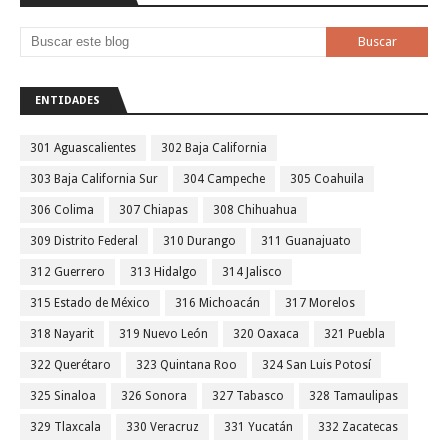
ENTIDADES
301 Aguascalientes
302 Baja California
303 Baja California Sur
304 Campeche
305 Coahuila
306 Colima
307 Chiapas
308 Chihuahua
309 Distrito Federal
310 Durango
311 Guanajuato
312 Guerrero
313 Hidalgo
314 Jalisco
315 Estado de México
316 Michoacán
317 Morelos
318 Nayarit
319 Nuevo León
320 Oaxaca
321 Puebla
322 Querétaro
323 Quintana Roo
324 San Luis Potosí
325 Sinaloa
326 Sonora
327 Tabasco
328 Tamaulipas
329 Tlaxcala
330 Veracruz
331 Yucatán
332 Zacatecas