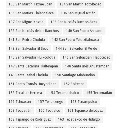
133 San Martín Texmelucan
134 San Martín Totoltepec
135 San Matías Tlalancaleca
136 San Miguel Ixitlán
137 San Miguel Xoxtla
138 San Nicolás Buenos Aires
139 San Nicolás de los Ranchos
140 San Pablo Anicano
141 San Pedro Cholula
142 San Pedro Yeloixtlahuaca
143 San Salvador El Seco
144 San Salvador El Verde
145 San Salvador Huixcolotla
146 San Sebastián Tlacotepec
147 Santa Catarina Tlaltempan
148 Santa Inés Ahuatempan
149 Santa Isabel Cholula
150 Santiago Miahuatlán
151 Santo Tomás Hueyotlipan
152 Soltepec
153 Tecali de Herrera
154 Tecamachalco
155 Tecomatlán
156 Tehuacán
157 Tehuitzingo
158 Tenampulco
159 Teopatlán
160 Teotlalco
161 Tepanco de López
162 Tepango de Rodríguez
163 Tepatlaxco de Hidalgo