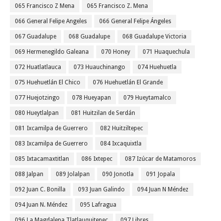
065 Francisco Z Mena
065 Francisco Z. Mena
066 General Felipe Angeles
066 General Felipe Ángeles
067 Guadalupe
068 Guadalupe
068 Guadalupe Victoria
069 Hermenegildo Galeana
070 Honey
071 Huaquechula
072 Huatlatlauca
073 Huauchinango
074 Huehuetla
075 Huehuetlán El Chico
076 Huehuetlán El Grande
077 Huejotzingo
078 Hueyapan
079 Hueytamalco
080 Hueytlalpan
081 Huitzilan de Serdán
081 Ixcamilpa de Guerrero
082 Huitziltepec
083 Ixcamilpa de Guerrero
084 Ixcaquixtla
085 Ixtacamaxtitlan
086 Ixtepec
087 Izúcar de Matamoros
088 Jalpan
089 Jolalpan
090 Jonotla
091 Jopala
092 Juan C. Bonilla
093 Juan Galindo
094 Juan N Méndez
094 Juan N. Méndez
095 Lafragua
096 La Magdalena Tlatlauquitepec
097 Libres