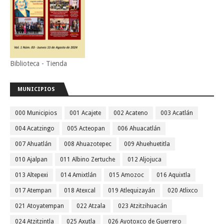
Biblioteca - Tienda
MUNICIPIOS
000 Municipios
001 Acajete
002 Acateno
003 Acatlán
004 Acatzingo
005 Acteopan
006 Ahuacatlán
007 Ahuatlán
008 Ahuazotepec
009 Ahuehuetitla
010 Ajalpan
011 Albino Zertuche
012 Aljojuca
013 Altepexi
014 Amixtlán
015 Amozoc
016 Aquixtla
017 Atempan
018 Atexcal
019 Atlequizayán
020 Atlixco
021 Atoyatempan
022 Atzala
023 Atzitzihuacán
024 Atzitzintla
025 Axutla
026 Ayotoxco de Guerrero