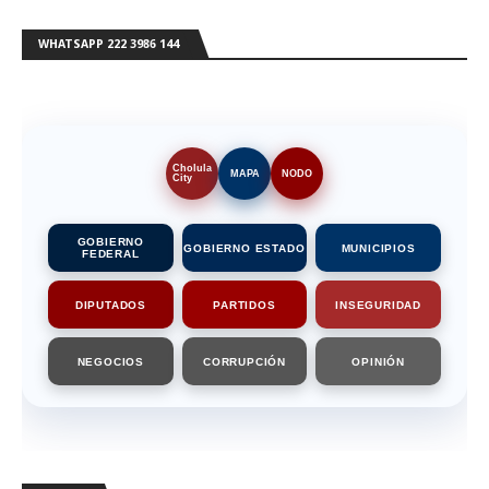
WHATSAPP 222 3986 144
Cholula
MAPA
NODO
City
GOBIERNO
GOBIERNO ESTADO
MUNICIPIOS
FEDERAL
DIPUTADOS
PARTIDOS
INSEGURIDAD
NEGOCIOS
CORRUPCIÓN
OPINIÓN