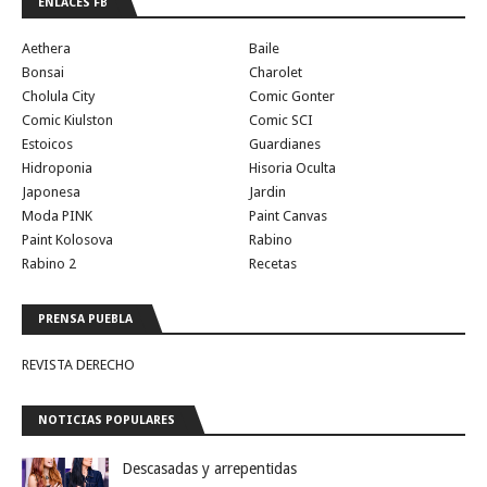
ENLACES FB
Aethera
Baile
Bonsai
Charolet
Cholula City
Comic Gonter
Comic Kiulston
Comic SCI
Estoicos
Guardianes
Hidroponia
Hisoria Oculta
Japonesa
Jardin
Moda PINK
Paint Canvas
Paint Kolosova
Rabino
Rabino 2
Recetas
PRENSA PUEBLA
REVISTA DERECHO
NOTICIAS POPULARES
Descasadas y arrepentidas