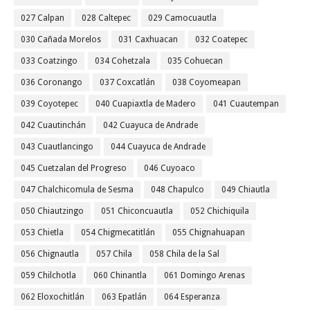
027 Calpan
028 Caltepec
029 Camocuautla
030 Cañada Morelos
031 Caxhuacan
032 Coatepec
033 Coatzingo
034 Cohetzala
035 Cohuecan
036 Coronango
037 Coxcatlán
038 Coyomeapan
039 Coyotepec
040 Cuapiaxtla de Madero
041 Cuautempan
042 Cuautinchán
042 Cuayuca de Andrade
043 Cuautlancingo
044 Cuayuca de Andrade
045 Cuetzalan del Progreso
046 Cuyoaco
047 Chalchicomula de Sesma
048 Chapulco
049 Chiautla
050 Chiautzingo
051 Chiconcuautla
052 Chichiquila
053 Chietla
054 Chigmecatitlán
055 Chignahuapan
056 Chignautla
057 Chila
058 Chila de la Sal
059 Chilchotla
060 Chinantla
061 Domingo Arenas
062 Eloxochitlán
063 Epatlán
064 Esperanza