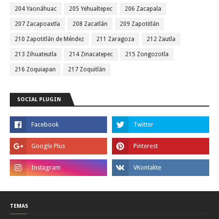
204 Yaonáhuac
205 Yehualtepec
206 Zacapala
207 Zacapoaxtla
208 Zacatlán
209 Zapotitlán
210 Zapotitlán de Méndez
211 Zaragoza
212 Zautla
213 Zihuateutla
214 Zinacatepec
215 Zongozotla
216 Zoquiapan
217 Zoquitlán
SOCIAL PLUGIN
TEMAS