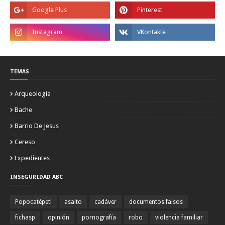
TEMAS
Arqueología
Bache
Barrio De Jesus
Cereso
Expedientes
INSEGURIDAD ABC
Popocatépetl
asalto
cadáver
documentos falsos
fichasp
opinión
pornografía
robo
violencia familiar