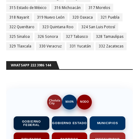
315 Estado de México
316 Michoacán
317 Morelos
318 Nayarit
319 Nuevo León
320 Oaxaca
321 Puebla
322 Querétaro
323 Quintana Roo
324 San Luis Potosí
325 Sinaloa
326 Sonora
327 Tabasco
328 Tamaulipas
329 Tlaxcala
330 Veracruz
331 Yucatán
332 Zacatecas
WHATSAPP 222 3986 144
Cholula
MAPA
NODO
City
GOBIERNO
GOBIERNO ESTADO
MUNICIPIOS
FEDERAL