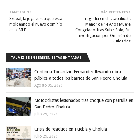
ANTIGUOS
MÁS RECIENTES
Skubal, la joya zurda que está
Tragedia en el Iztaccíhuatl:
moldeando el nuevo dominio
Menor de 14 Años Muere
en la MLB
Congelado Tras Subir Solo; Sin
Investigación por Omisión de
Cuidados
TAL VEZ TE INTERESEN ESTAS ENTRADAS
Continúa Tonantzin Fernández llevando obra
pública a todos los barrios de San Pedro Cholula
Agosto 05, 2026
Motociclistas lesionados tras choque con patrulla en
San Pedro Cholula
Julio 29, 2026
Crisis de residuos en Puebla y Cholula
Julio 29, 2026