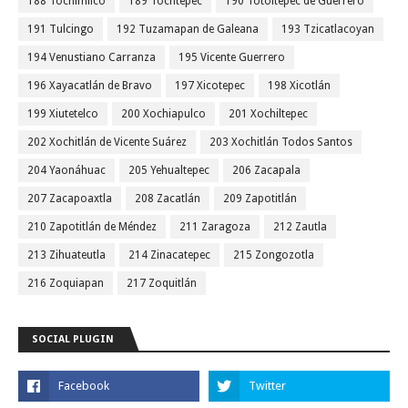
188 Tochimilco
189 Tochtepec
190 Totoltepec de Guerrero
191 Tulcingo
192 Tuzamapan de Galeana
193 Tzicatlacoyan
194 Venustiano Carranza
195 Vicente Guerrero
196 Xayacatlán de Bravo
197 Xicotepec
198 Xicotlán
199 Xiutetelco
200 Xochiapulco
201 Xochiltepec
202 Xochitlán de Vicente Suárez
203 Xochitlán Todos Santos
204 Yaonáhuac
205 Yehualtepec
206 Zacapala
207 Zacapoaxtla
208 Zacatlán
209 Zapotitlán
210 Zapotitlán de Méndez
211 Zaragoza
212 Zautla
213 Zihuateutla
214 Zinacatepec
215 Zongozotla
216 Zoquiapan
217 Zoquitlán
SOCIAL PLUGIN