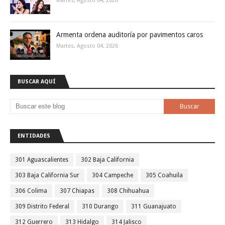
Martes, Agosto 04, 2026
Armenta ordena auditoría por pavimentos caros
Martes, Agosto 04, 2026
BUSCAR AQUÍ
ENTIDADES
301 Aguascalientes
302 Baja California
303 Baja California Sur
304 Campeche
305 Coahuila
306 Colima
307 Chiapas
308 Chihuahua
309 Distrito Federal
310 Durango
311 Guanajuato
312 Guerrero
313 Hidalgo
314 Jalisco