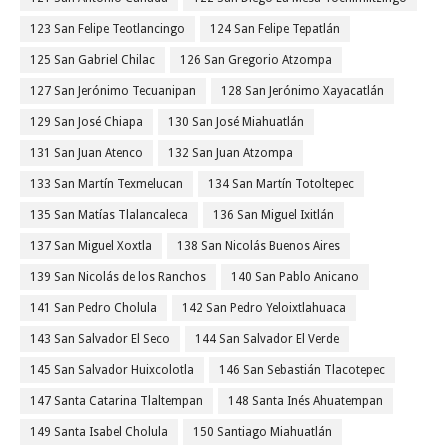
123 San Felipe Teotlancingo
124 San Felipe Tepatlán
125 San Gabriel Chilac
126 San Gregorio Atzompa
127 San Jerónimo Tecuanipan
128 San Jerónimo Xayacatlán
129 San José Chiapa
130 San José Miahuatlán
131 San Juan Atenco
132 San Juan Atzompa
133 San Martín Texmelucan
134 San Martín Totoltepec
135 San Matías Tlalancaleca
136 San Miguel Ixitlán
137 San Miguel Xoxtla
138 San Nicolás Buenos Aires
139 San Nicolás de los Ranchos
140 San Pablo Anicano
141 San Pedro Cholula
142 San Pedro Yeloixtlahuaca
143 San Salvador El Seco
144 San Salvador El Verde
145 San Salvador Huixcolotla
146 San Sebastián Tlacotepec
147 Santa Catarina Tlaltempan
148 Santa Inés Ahuatempan
149 Santa Isabel Cholula
150 Santiago Miahuatlán