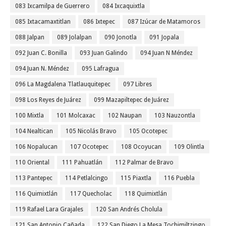
083 Ixcamilpa de Guerrero
084 Ixcaquixtla
085 Ixtacamaxtitlan
086 Ixtepec
087 Izúcar de Matamoros
088 Jalpan
089 Jolalpan
090 Jonotla
091 Jopala
092 Juan C. Bonilla
093 Juan Galindo
094 Juan N Méndez
094 Juan N. Méndez
095 Lafragua
096 La Magdalena Tlatlauquitepec
097 Libres
098 Los Reyes de Juárez
099 Mazapiltepec de Juárez
100 Mixtla
101 Molcaxac
102 Naupan
103 Nauzontla
104 Nealtican
105 Nicolás Bravo
105 Ocotepec
106 Nopalucan
107 Ocotepec
108 Ocoyucan
109 Olintla
110 Oriental
111 Pahuatlán
112 Palmar de Bravo
113 Pantepec
114 Petlalcingo
115 Piaxtla
116 Puebla
116 Quimixtlán
117 Quecholac
118 Quimixtlán
119 Rafael Lara Grajales
120 San Andrés Cholula
121 San Antonio Cañada
122 San Diego La Mesa Tochimiltzingo