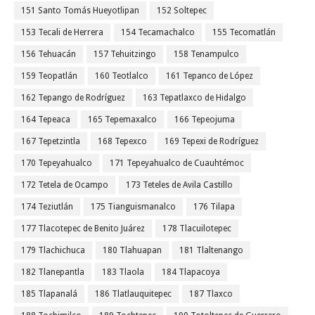
151 Santo Tomás Hueyotlipan
152 Soltepec
153 Tecali de Herrera
154 Tecamachalco
155 Tecomatlán
156 Tehuacán
157 Tehuitzingo
158 Tenampulco
159 Teopatlán
160 Teotlalco
161 Tepanco de López
162 Tepango de Rodríguez
163 Tepatlaxco de Hidalgo
164 Tepeaca
165 Tepemaxalco
166 Tepeojuma
167 Tepetzintla
168 Tepexco
169 Tepexi de Rodríguez
170 Tepeyahualco
171 Tepeyahualco de Cuauhtémoc
172 Tetela de Ocampo
173 Teteles de Avila Castillo
174 Teziutlán
175 Tianguismanalco
176 Tilapa
177 Tlacotepec de Benito Juárez
178 Tlacuilotepec
179 Tlachichuca
180 Tlahuapan
181 Tlaltenango
182 Tlanepantla
183 Tlaola
184 Tlapacoya
185 Tlapanalá
186 Tlatlauquitepec
187 Tlaxco