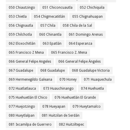
050 Chiautzingo
051 Chiconcuautla
052 Chichiquila
053 Chietla
054 Chigmecatitlán
055 Chignahuapan
056 Chignautla
057 Chila
058 Chila de la Sal
059 Chilchotla
060 Chinantla
061 Domingo Arenas
062 Eloxochitlán
063 Epatlán
064 Esperanza
065 Francisco Z Mena
065 Francisco Z. Mena
066 General Felipe Angeles
066 General Felipe Ángeles
067 Guadalupe
068 Guadalupe
068 Guadalupe Victoria
069 Hermenegildo Galeana
070 Honey
071 Huaquechula
072 Huatlatlauca
073 Huauchinango
074 Huehuetla
075 Huehuetlán El Chico
076 Huehuetlán El Grande
077 Huejotzingo
078 Hueyapan
079 Hueytamalco
080 Hueytlalpan
081 Huitzilan de Serdán
081 Ixcamilpa de Guerrero
082 Huitziltepec