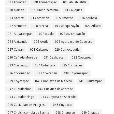
007 Ahuatlán
008 Ahuazotepec
009 Ahuehuetitla
010 Ajalpan
011 Albino Zertuche
012 Aljojuca
013 Altepexi
014 Amixtlán
015 Amozoc
016 Aquixtla
017 Atempan
018 Atexcal
019 Atlequizayán
020 Atlixco
021 Atoyatempan
022 Atzala
023 Atzitzihuacán
024 Atzitzintla
025 Axutla
026 Ayotoxco de Guerrero
027 Calpan
028 Caltepec
029 Camocuautla
030 Cañada Morelos
031 Caxhuacan
032 Coatepec
033 Coatzingo
034 Cohetzala
035 Cohuecan
036 Coronango
037 Coxcatlán
038 Coyomeapan
039 Coyotepec
040 Cuapiaxtla de Madero
041 Cuautempan
042 Cuautinchán
042 Cuayuca de Andrade
043 Cuautlancingo
044 Cuayuca de Andrade
045 Cuetzalan del Progreso
046 Cuyoaco
047 Chalchicomula de Sesma
048 Chapulco
049 Chiautla