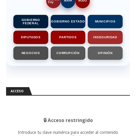
MAPA
NODO
City
GOBIERNO
GOBIERNO ESTADO
MUNICIPIOS
FEDERAL
DIPUTADOS
PARTIDOS
INSEGURIDAD
NEGOCIOS
CORRUPCIÓN
OPINIÓN
ACCESO
🔒 Acceso restringido
Introduce tu clave numérica para acceder al contenido