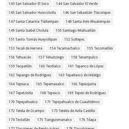
143 San Salvador El Seco
144 San Salvador El Verde
145 San Salvador Huixcolotla
146 San Sebastián Tlacotepec
147 Santa Catarina Tlaltempan
148 Santa Inés Ahuatempan
149 Santa Isabel Cholula
150 Santiago Miahuatlán
151 Santo Tomás Hueyotlipan
152 Soltepec
153 Tecali de Herrera
154 Tecamachalco
155 Tecomatlán
156 Tehuacán
157 Tehuitzingo
158 Tenampulco
159 Teopatlán
160 Teotlalco
161 Tepanco de López
162 Tepango de Rodríguez
163 Tepatlaxco de Hidalgo
164 Tepeaca
165 Tepemaxalco
166 Tepeojuma
167 Tepetzintla
168 Tepexco
169 Tepexi de Rodríguez
170 Tepeyahualco
171 Tepeyahualco de Cuauhtémoc
172 Tetela de Ocampo
173 Teteles de Avila Castillo
174 Teziutlán
175 Tianguismanalco
176 Tilapa
177 Tlacotepec de Benito Juárez
178 Tlacuilotepec