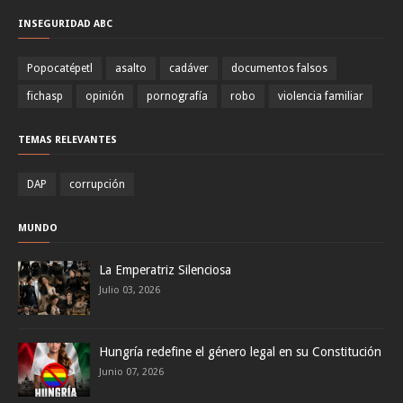
INSEGURIDAD ABC
Popocatépetl
asalto
cadáver
documentos falsos
fichasp
opinión
pornografía
robo
violencia familiar
TEMAS RELEVANTES
DAP
corrupción
MUNDO
La Emperatriz Silenciosa
Julio 03, 2026
Hungría redefine el género legal en su Constitución
Junio 07, 2026