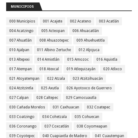
MUNICIPIOS
000 Municipios
001 Acajete
002 Acateno
003 Acatlán
004 Acatzingo
005 Acteopan
006 Ahuacatlán
007 Ahuatlán
008 Ahuazotepec
009 Ahuehuetitla
010 Ajalpan
011 Albino Zertuche
012 Aljojuca
013 Altepexi
014 Amixtlán
015 Amozoc
016 Aquixtla
017 Atempan
018 Atexcal
019 Atlequizayán
020 Atlixco
021 Atoyatempan
022 Atzala
023 Atzitzihuacán
024 Atzitzintla
025 Axutla
026 Ayotoxco de Guerrero
027 Calpan
028 Caltepec
029 Camocuautla
030 Cañada Morelos
031 Caxhuacan
032 Coatepec
033 Coatzingo
034 Cohetzala
035 Cohuecan
036 Coronango
037 Coxcatlán
038 Coyomeapan
039 Coyotepec
040 Cuapiaxtla de Madero
041 Cuautempan