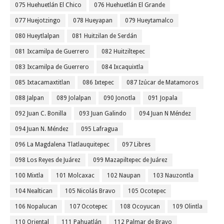
075 Huehuetlán El Chico
076 Huehuetlán El Grande
077 Huejotzingo
078 Hueyapan
079 Hueytamalco
080 Hueytlalpan
081 Huitzilan de Serdán
081 Ixcamilpa de Guerrero
082 Huitziltepec
083 Ixcamilpa de Guerrero
084 Ixcaquixtla
085 Ixtacamaxtitlan
086 Ixtepec
087 Izúcar de Matamoros
088 Jalpan
089 Jolalpan
090 Jonotla
091 Jopala
092 Juan C. Bonilla
093 Juan Galindo
094 Juan N Méndez
094 Juan N. Méndez
095 Lafragua
096 La Magdalena Tlatlauquitepec
097 Libres
098 Los Reyes de Juárez
099 Mazapiltepec de Juárez
100 Mixtla
101 Molcaxac
102 Naupan
103 Nauzontla
104 Nealtican
105 Nicolás Bravo
105 Ocotepec
106 Nopalucan
107 Ocotepec
108 Ocoyucan
109 Olintla
110 Oriental
111 Pahuatlán
112 Palmar de Bravo