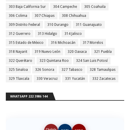
303 Baja California Sur
304 Campeche
305 Coahuila
306 Colima
307 Chiapas
308 Chihuahua
309 Distrito Federal
310 Durango
311 Guanajuato
312 Guerrero
313 Hidalgo
314 Jalisco
315 Estado de México
316 Michoacán
317 Morelos
318 Nayarit
319 Nuevo León
320 Oaxaca
321 Puebla
322 Querétaro
323 Quintana Roo
324 San Luis Potosí
325 Sinaloa
326 Sonora
327 Tabasco
328 Tamaulipas
329 Tlaxcala
330 Veracruz
331 Yucatán
332 Zacatecas
WHATSAPP 222 3986 144
Cholula