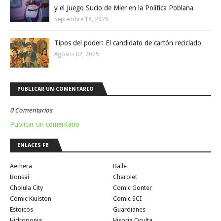
y el Juego Sucio de Mier en la Política Poblana
Septembre 18, 2025
Tipos del poder: El candidato de cartón reciclado
Agosto 02, 2025
PUBLICAR UN COMENTARIO
0 Comentarios
Publicar un comentario
ENLACES FB
Aethera
Baile
Bonsai
Charolet
Cholula City
Comic Gonter
Comic Kiulston
Comic SCI
Estoicos
Guardianes
Hidroponia
Hisoria Oculta