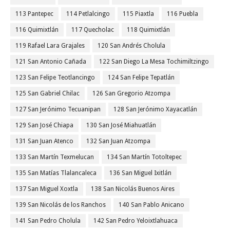
113 Pantepec
114 Petlalcingo
115 Piaxtla
116 Puebla
116 Quimixtlán
117 Quecholac
118 Quimixtlán
119 Rafael Lara Grajales
120 San Andrés Cholula
121 San Antonio Cañada
122 San Diego La Mesa Tochimiltzingo
123 San Felipe Teotlancingo
124 San Felipe Tepatlán
125 San Gabriel Chilac
126 San Gregorio Atzompa
127 San Jerónimo Tecuanipan
128 San Jerónimo Xayacatlán
129 San José Chiapa
130 San José Miahuatlán
131 San Juan Atenco
132 San Juan Atzompa
133 San Martín Texmelucan
134 San Martín Totoltepec
135 San Matías Tlalancaleca
136 San Miguel Ixitlán
137 San Miguel Xoxtla
138 San Nicolás Buenos Aires
139 San Nicolás de los Ranchos
140 San Pablo Anicano
141 San Pedro Cholula
142 San Pedro Yeloixtlahuaca