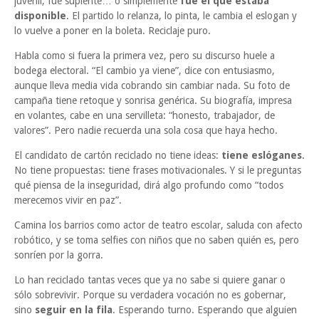
juvenil, fue suplente… o simplemente
fue el que estaba
disponible
. El partido lo relanza, lo pinta, le cambia el eslogan y
lo vuelve a poner en la boleta. Reciclaje puro.
Habla como si fuera la primera vez, pero su discurso huele a
bodega electoral. “El cambio ya viene”, dice con entusiasmo,
aunque lleva media vida cobrando sin cambiar nada. Su foto de
campaña tiene retoque y sonrisa genérica. Su biografía, impresa
en volantes, cabe en una servilleta: “honesto, trabajador, de
valores”. Pero nadie recuerda una sola cosa que haya hecho.
El candidato de cartón reciclado no tiene ideas:
tiene eslóganes
.
No tiene propuestas: tiene frases motivacionales. Y si le preguntas
qué piensa de la inseguridad, dirá algo profundo como “todos
merecemos vivir en paz”.
Camina los barrios como actor de teatro escolar, saluda con afecto
robótico, y se toma selfies con niños que no saben quién es, pero
sonríen por la gorra.
Lo han reciclado tantas veces que ya no sabe si quiere ganar o
sólo sobrevivir. Porque su verdadera vocación no es gobernar,
sino
seguir en la fila
. Esperando turno. Esperando que alguien