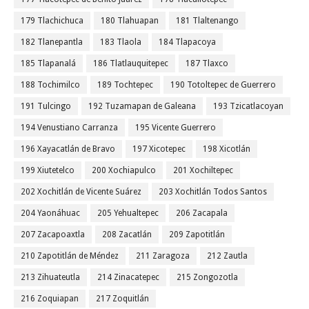
179 Tlachichuca
180 Tlahuapan
181 Tlaltenango
182 Tlanepantla
183 Tlaola
184 Tlapacoya
185 Tlapanalá
186 Tlatlauquitepec
187 Tlaxco
188 Tochimilco
189 Tochtepec
190 Totoltepec de Guerrero
191 Tulcingo
192 Tuzamapan de Galeana
193 Tzicatlacoyan
194 Venustiano Carranza
195 Vicente Guerrero
196 Xayacatlán de Bravo
197 Xicotepec
198 Xicotlán
199 Xiutetelco
200 Xochiapulco
201 Xochiltepec
202 Xochitlán de Vicente Suárez
203 Xochitlán Todos Santos
204 Yaonáhuac
205 Yehualtepec
206 Zacapala
207 Zacapoaxtla
208 Zacatlán
209 Zapotitlán
210 Zapotitlán de Méndez
211 Zaragoza
212 Zautla
213 Zihuateutla
214 Zinacatepec
215 Zongozotla
216 Zoquiapan
217 Zoquitlán