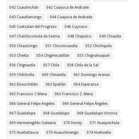
042 Cuautinchán
042 Cuayuca de Andrade
043 Cuautlancingo
044 Cuayuca de Andrade
045 Cuetzalan del Progreso
046 Cuyoaco
047 Chalchicomula de Sesma
048 Chapulco
049 Chiautla
050 Chiautzingo
051 Chiconcuautla
052 Chichiquila
053 Chietla
054 Chigmecatitlán
055 Chignahuapan
056 Chignautla
057 Chila
058 Chila de la Sal
059 Chilchotla
060 Chinantla
061 Domingo Arenas
062 Eloxochitlán
063 Epatlán
064 Esperanza
065 Francisco Z Mena
065 Francisco Z. Mena
066 General Felipe Angeles
066 General Felipe Ángeles
067 Guadalupe
068 Guadalupe
068 Guadalupe Victoria
069 Hermenegildo Galeana
070 Honey
071 Huaquechula
072 Huatlatlauca
073 Huauchinango
074 Huehuetla