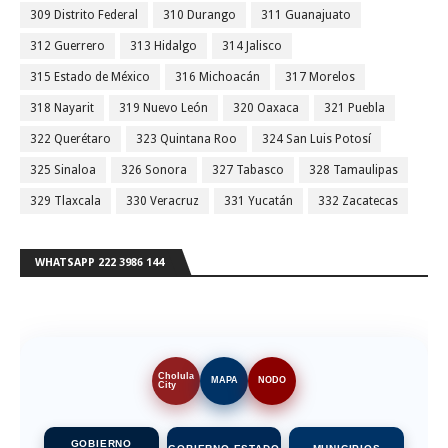
309 Distrito Federal
310 Durango
311 Guanajuato
312 Guerrero
313 Hidalgo
314 Jalisco
315 Estado de México
316 Michoacán
317 Morelos
318 Nayarit
319 Nuevo León
320 Oaxaca
321 Puebla
322 Querétaro
323 Quintana Roo
324 San Luis Potosí
325 Sinaloa
326 Sonora
327 Tabasco
328 Tamaulipas
329 Tlaxcala
330 Veracruz
331 Yucatán
332 Zacatecas
WHATSAPP 222 3986 144
Cholula
MAPA
NODO
City
GOBIERNO