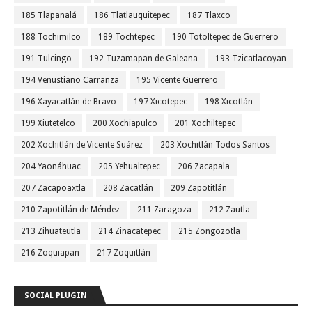
185 Tlapanalá
186 Tlatlauquitepec
187 Tlaxco
188 Tochimilco
189 Tochtepec
190 Totoltepec de Guerrero
191 Tulcingo
192 Tuzamapan de Galeana
193 Tzicatlacoyan
194 Venustiano Carranza
195 Vicente Guerrero
196 Xayacatlán de Bravo
197 Xicotepec
198 Xicotlán
199 Xiutetelco
200 Xochiapulco
201 Xochiltepec
202 Xochitlán de Vicente Suárez
203 Xochitlán Todos Santos
204 Yaonáhuac
205 Yehualtepec
206 Zacapala
207 Zacapoaxtla
208 Zacatlán
209 Zapotitlán
210 Zapotitlán de Méndez
211 Zaragoza
212 Zautla
213 Zihuateutla
214 Zinacatepec
215 Zongozotla
216 Zoquiapan
217 Zoquitlán
SOCIAL PLUGIN