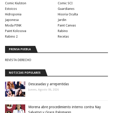
Comic Kiulston
Comic SCI
Estoicos
Guardianes
Hidroponia
Hisoria Oculta
Japonesa
Jardin
Moda PINK
Paint Canvas
Paint Kolosova
Rabino
Rabino 2
Recetas
PRENSA PUEBLA
REVISTA DERECHO
NOTICIAS POPULARES
Descasadas y arrepentidas
Jueves, Agosto 06, 2026
Morena abre procedimiento interno contra Nay
Salvatori y Grace Palomares