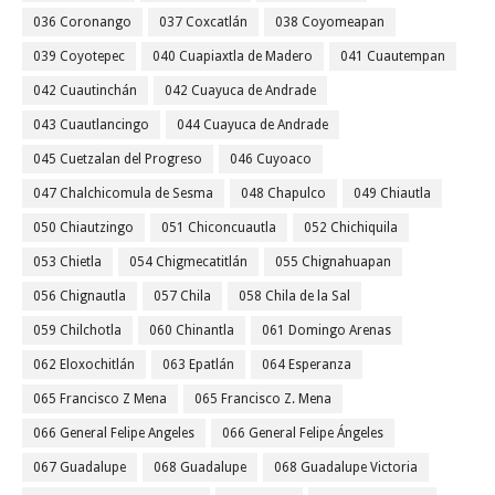
036 Coronango
037 Coxcatlán
038 Coyomeapan
039 Coyotepec
040 Cuapiaxtla de Madero
041 Cuautempan
042 Cuautinchán
042 Cuayuca de Andrade
043 Cuautlancingo
044 Cuayuca de Andrade
045 Cuetzalan del Progreso
046 Cuyoaco
047 Chalchicomula de Sesma
048 Chapulco
049 Chiautla
050 Chiautzingo
051 Chiconcuautla
052 Chichiquila
053 Chietla
054 Chigmecatitlán
055 Chignahuapan
056 Chignautla
057 Chila
058 Chila de la Sal
059 Chilchotla
060 Chinantla
061 Domingo Arenas
062 Eloxochitlán
063 Epatlán
064 Esperanza
065 Francisco Z Mena
065 Francisco Z. Mena
066 General Felipe Angeles
066 General Felipe Ángeles
067 Guadalupe
068 Guadalupe
068 Guadalupe Victoria