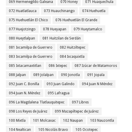
069 Hermenegildo Galeana
070 Honey
071 Huaquechula
072 Huatlatlauca
073 Huauchinango
074 Huehuetla
075 Huehuetlán El Chico
076 Huehuetlán El Grande
077 Huejotzingo
078 Hueyapan
079 Hueytamalco
080 Hueytlalpan
081 Huitzilan de Serdán
081 Ixcamilpa de Guerrero
082 Huitziltepec
083 Ixcamilpa de Guerrero
084 Ixcaquixtla
085 Ixtacamaxtitlan
086 Ixtepec
087 Izúcar de Matamoros
088 Jalpan
089 Jolalpan
090 Jonotla
091 Jopala
092 Juan C. Bonilla
093 Juan Galindo
094 Juan N Méndez
094 Juan N. Méndez
095 Lafragua
096 La Magdalena Tlatlauquitepec
097 Libres
098 Los Reyes de Juárez
099 Mazapiltepec de Juárez
100 Mixtla
101 Molcaxac
102 Naupan
103 Nauzontla
104 Nealtican
105 Nicolás Bravo
105 Ocotepec