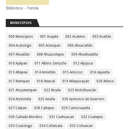
Biblioteca - Tienda
MUNICIPIOS
000 Municipios
001 Acajete
002 Acateno
003 Acatlán
004 Acatzingo
005 Acteopan
006 Ahuacatlán
007 Ahuatlán
008 Ahuazotepec
009 Ahuehuetitla
010 Ajalpan
011 Albino Zertuche
012 Aljojuca
013 Altepexi
014 Amixtlán
015 Amozoc
016 Aquixtla
017 Atempan
018 Atexcal
019 Atlequizayán
020 Atlixco
021 Atoyatempan
022 Atzala
023 Atzitzihuacán
024 Atzitzintla
025 Axutla
026 Ayotoxco de Guerrero
027 Calpan
028 Caltepec
029 Camocuautla
030 Cañada Morelos
031 Caxhuacan
032 Coatepec
033 Coatzingo
034 Cohetzala
035 Cohuecan