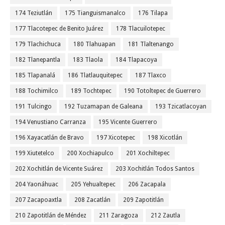
174 Teziutlán
175 Tianguismanalco
176 Tilapa
177 Tlacotepec de Benito Juárez
178 Tlacuilotepec
179 Tlachichuca
180 Tlahuapan
181 Tlaltenango
182 Tlanepantla
183 Tlaola
184 Tlapacoya
185 Tlapanalá
186 Tlatlauquitepec
187 Tlaxco
188 Tochimilco
189 Tochtepec
190 Totoltepec de Guerrero
191 Tulcingo
192 Tuzamapan de Galeana
193 Tzicatlacoyan
194 Venustiano Carranza
195 Vicente Guerrero
196 Xayacatlán de Bravo
197 Xicotepec
198 Xicotlán
199 Xiutetelco
200 Xochiapulco
201 Xochiltepec
202 Xochitlán de Vicente Suárez
203 Xochitlán Todos Santos
204 Yaonáhuac
205 Yehualtepec
206 Zacapala
207 Zacapoaxtla
208 Zacatlán
209 Zapotitlán
210 Zapotitlán de Méndez
211 Zaragoza
212 Zautla