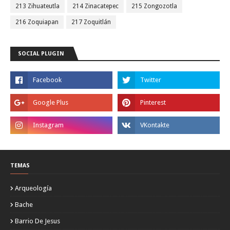
213 Zihuateutla
214 Zinacatepec
215 Zongozotla
216 Zoquiapan
217 Zoquitlán
SOCIAL PLUGIN
TEMAS
Arqueología
Bache
Barrio De Jesus