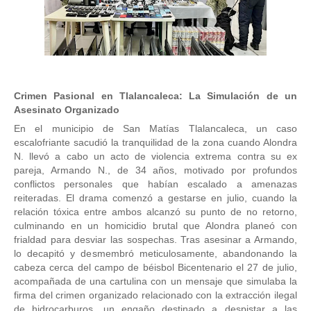
Crimen Pasional en Tlalancaleca: La Simulación de un
Asesinato Organizado
En el municipio de San Matías Tlalancaleca, un caso
escalofriante sacudió la tranquilidad de la zona cuando Alondra
N. llevó a cabo un acto de violencia extrema contra su ex
pareja, Armando N., de 34 años, motivado por profundos
conflictos personales que habían escalado a amenazas
reiteradas. El drama comenzó a gestarse en julio, cuando la
relación tóxica entre ambos alcanzó su punto de no retorno,
culminando en un homicidio brutal que Alondra planeó con
frialdad para desviar las sospechas. Tras asesinar a Armando,
lo decapitó y desmembró meticulosamente, abandonando la
cabeza cerca del campo de béisbol Bicentenario el 27 de julio,
acompañada de una cartulina con un mensaje que simulaba la
firma del crimen organizado relacionado con la extracción ilegal
de hidrocarburos, un engaño destinado a despistar a las