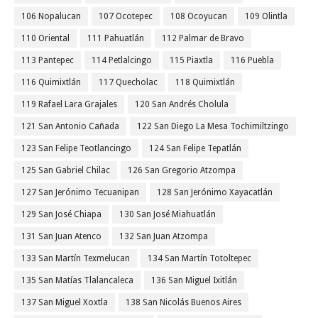
106 Nopalucan
107 Ocotepec
108 Ocoyucan
109 Olintla
110 Oriental
111 Pahuatlán
112 Palmar de Bravo
113 Pantepec
114 Petlalcingo
115 Piaxtla
116 Puebla
116 Quimixtlán
117 Quecholac
118 Quimixtlán
119 Rafael Lara Grajales
120 San Andrés Cholula
121 San Antonio Cañada
122 San Diego La Mesa Tochimiltzingo
123 San Felipe Teotlancingo
124 San Felipe Tepatlán
125 San Gabriel Chilac
126 San Gregorio Atzompa
127 San Jerónimo Tecuanipan
128 San Jerónimo Xayacatlán
129 San José Chiapa
130 San José Miahuatlán
131 San Juan Atenco
132 San Juan Atzompa
133 San Martín Texmelucan
134 San Martín Totoltepec
135 San Matías Tlalancaleca
136 San Miguel Ixitlán
137 San Miguel Xoxtla
138 San Nicolás Buenos Aires