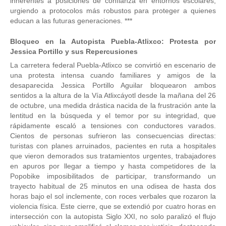
inherentes a posiciones de confianza en entornos escolares,
urgiendo a protocolos más robustos para proteger a quienes
educan a las futuras generaciones. ***
Bloqueo en la Autopista Puebla-Atlixco: Protesta por
Jessica Portillo y sus Repercusiones
La carretera federal Puebla-Atlixco se convirtió en escenario de
una protesta intensa cuando familiares y amigos de la
desaparecida Jessica Portillo Aguilar bloquearon ambos
sentidos a la altura de la Vía Atlixcáyotl desde la mañana del 26
de octubre, una medida drástica nacida de la frustración ante la
lentitud en la búsqueda y el temor por su integridad, que
rápidamente escaló a tensiones con conductores varados.
Cientos de personas sufrieron las consecuencias directas:
turistas con planes arruinados, pacientes en ruta a hospitales
que vieron demorados sus tratamientos urgentes, trabajadores
en apuros por llegar a tiempo y hasta competidores de la
Popobike imposibilitados de participar, transformando un
trayecto habitual de 25 minutos en una odisea de hasta dos
horas bajo el sol inclemente, con roces verbales que rozaron la
violencia física. Este cierre, que se extendió por cuatro horas en
intersección con la autopista Siglo XXI, no solo paralizó el flujo