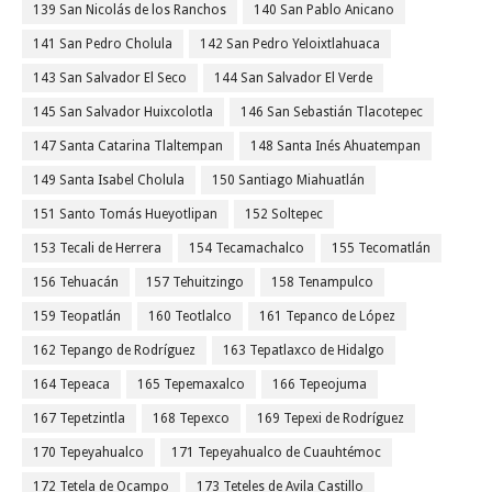
139 San Nicolás de los Ranchos
140 San Pablo Anicano
141 San Pedro Cholula
142 San Pedro Yeloixtlahuaca
143 San Salvador El Seco
144 San Salvador El Verde
145 San Salvador Huixcolotla
146 San Sebastián Tlacotepec
147 Santa Catarina Tlaltempan
148 Santa Inés Ahuatempan
149 Santa Isabel Cholula
150 Santiago Miahuatlán
151 Santo Tomás Hueyotlipan
152 Soltepec
153 Tecali de Herrera
154 Tecamachalco
155 Tecomatlán
156 Tehuacán
157 Tehuitzingo
158 Tenampulco
159 Teopatlán
160 Teotlalco
161 Tepanco de López
162 Tepango de Rodríguez
163 Tepatlaxco de Hidalgo
164 Tepeaca
165 Tepemaxalco
166 Tepeojuma
167 Tepetzintla
168 Tepexco
169 Tepexi de Rodríguez
170 Tepeyahualco
171 Tepeyahualco de Cuauhtémoc
172 Tetela de Ocampo
173 Teteles de Avila Castillo