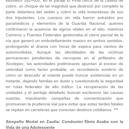
kilómetro 182+000, en el paraje El Piñal cerca de la caseta de
cobro, un choque de tal magnitud que destrozó por completo la
parte delantera del sedán y cobró la vida instantánea de sus
dos tripulantes. Los cuerpos sin vida fueron extraídos por
paramédicos y elementos de la Guardia Nacional, quienes
confirmaron la ausencia de signos vitales en el sitio, mientras
Caminos y Puentes Federales gestionaba el cierre parcial de la
vía que generó un embotellamiento masivo en ambos sentidos,
prolongando el drama con horas de espera para cientos de
automovilistas. Aunque las identidades de las víctimas
permanecen pendientes de necropsia en el anfiteatro de
Xicotepec, las autoridades preliminares apuntan al exceso de
velocidad como factor probable, un recordatorio sombrío de
cómo un descuido al volante puede truncar existencias en un
instante, dejando familias en duelo y cuestionando la seguridad
en rutas federales de alto tráfico. La recuperación de las
unidades y el peritaje detallado buscan esclarecer las causas
exactas, impulsando campañas de concientización que
promuevan la prudencia vial para evitar que estas tardes fatales
se repitan en carreteras que conectan destinos cotidianos. ***
Atropello Mortal en Zautla: Conductor Ebrio Acaba con la
Vida de una Adolescente