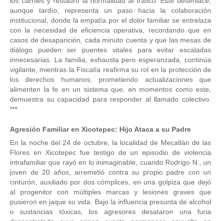
los carriles y restauró la normalidad al tráfico. Este desenlace,
aunque tardío, representa un paso hacia la colaboración
institucional, donde la empatía por el dolor familiar se entrelaza
con la necesidad de eficiencia operativa, recordando que en
casos de desaparición, cada minuto cuenta y que las mesas de
diálogo pueden ser puentes vitales para evitar escaladas
innecesarias. La familia, exhausta pero esperanzada, continúa
vigilante, mientras la Fiscalía reafirma su rol en la protección de
los derechos humanos, prometiendo actualizaciones que
alimenten la fe en un sistema que, en momentos como este,
demuestra su capacidad para responder al llamado colectivo.
***
Agresión Familiar en Xicotepec: Hijo Ataca a su Padre
En la noche del 24 de octubre, la localidad de Mecatlán de las
Flores en Xicotepec fue testigo de un episodio de violencia
intrafamiliar que rayó en lo inimaginable, cuando Rodrigo N., un
joven de 20 años, arremetió contra su propio padre con un
cinturón, auxiliado por dos cómplices, en una golpiza que dejó
al progenitor con múltiples marcas y lesiones graves que
pusieron en jaque su vida. Bajo la influencia presunta de alcohol
o sustancias tóxicas, los agresores desataron una furia