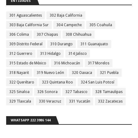
ENTIDADES
301 Aguascalientes
302 Baja California
303 Baja California Sur
304 Campeche
305 Coahuila
306 Colima
307 Chiapas
308 Chihuahua
309 Distrito Federal
310 Durango
311 Guanajuato
312 Guerrero
313 Hidalgo
314 Jalisco
315 Estado de México
316 Michoacán
317 Morelos
318 Nayarit
319 Nuevo León
320 Oaxaca
321 Puebla
322 Querétaro
323 Quintana Roo
324 San Luis Potosí
325 Sinaloa
326 Sonora
327 Tabasco
328 Tamaulipas
329 Tlaxcala
330 Veracruz
331 Yucatán
332 Zacatecas
WHATSAPP 222 3986 144