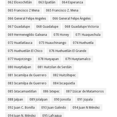
062 Eloxochitlán
063 Epatlán
064 Esperanza
065 Francisco Z Mena
065 Francisco Z. Mena
066 General Felipe Angeles
066 General Felipe Ángeles
067 Guadalupe
068 Guadalupe
068 Guadalupe Victoria
069 Hermenegildo Galeana
070 Honey
071 Huaquechula
072 Huatlatlauca
073 Huauchinango
074 Huehuetla
075 Huehuetlán El Chico
076 Huehuetlán El Grande
077 Huejotzingo
078 Hueyapan
079 Hueytamalco
080 Hueytlalpan
081 Huitzilan de Serdán
081 Ixcamilpa de Guerrero
082 Huitziltepec
083 Ixcamilpa de Guerrero
084 Ixcaquixtla
085 Ixtacamaxtitlan
086 Ixtepec
087 Izúcar de Matamoros
088 Jalpan
089 Jolalpan
090 Jonotla
091 Jopala
092 Juan C. Bonilla
093 Juan Galindo
094 Juan N Méndez
094 Juan N. Méndez
095 Lafragua