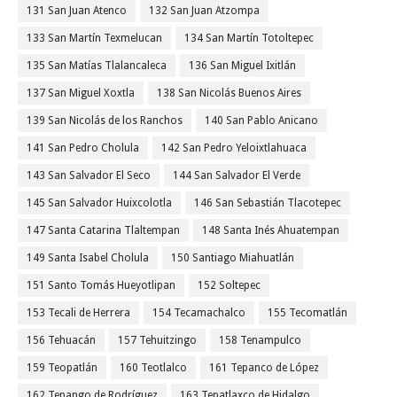
131 San Juan Atenco
132 San Juan Atzompa
133 San Martín Texmelucan
134 San Martín Totoltepec
135 San Matías Tlalancaleca
136 San Miguel Ixitlán
137 San Miguel Xoxtla
138 San Nicolás Buenos Aires
139 San Nicolás de los Ranchos
140 San Pablo Anicano
141 San Pedro Cholula
142 San Pedro Yeloixtlahuaca
143 San Salvador El Seco
144 San Salvador El Verde
145 San Salvador Huixcolotla
146 San Sebastián Tlacotepec
147 Santa Catarina Tlaltempan
148 Santa Inés Ahuatempan
149 Santa Isabel Cholula
150 Santiago Miahuatlán
151 Santo Tomás Hueyotlipan
152 Soltepec
153 Tecali de Herrera
154 Tecamachalco
155 Tecomatlán
156 Tehuacán
157 Tehuitzingo
158 Tenampulco
159 Teopatlán
160 Teotlalco
161 Tepanco de López
162 Tepango de Rodríguez
163 Tepatlaxco de Hidalgo