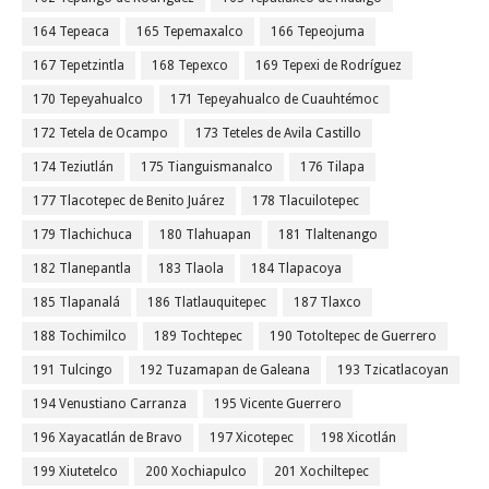
164 Tepeaca
165 Tepemaxalco
166 Tepeojuma
167 Tepetzintla
168 Tepexco
169 Tepexi de Rodríguez
170 Tepeyahualco
171 Tepeyahualco de Cuauhtémoc
172 Tetela de Ocampo
173 Teteles de Avila Castillo
174 Teziutlán
175 Tianguismanalco
176 Tilapa
177 Tlacotepec de Benito Juárez
178 Tlacuilotepec
179 Tlachichuca
180 Tlahuapan
181 Tlaltenango
182 Tlanepantla
183 Tlaola
184 Tlapacoya
185 Tlapanalá
186 Tlatlauquitepec
187 Tlaxco
188 Tochimilco
189 Tochtepec
190 Totoltepec de Guerrero
191 Tulcingo
192 Tuzamapan de Galeana
193 Tzicatlacoyan
194 Venustiano Carranza
195 Vicente Guerrero
196 Xayacatlán de Bravo
197 Xicotepec
198 Xicotlán
199 Xiutetelco
200 Xochiapulco
201 Xochiltepec