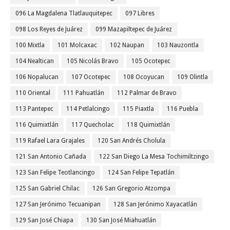
096 La Magdalena Tlatlauquitepec
097 Libres
098 Los Reyes de Juárez
099 Mazapiltepec de Juárez
100 Mixtla
101 Molcaxac
102 Naupan
103 Nauzontla
104 Nealtican
105 Nicolás Bravo
105 Ocotepec
106 Nopalucan
107 Ocotepec
108 Ocoyucan
109 Olintla
110 Oriental
111 Pahuatlán
112 Palmar de Bravo
113 Pantepec
114 Petlalcingo
115 Piaxtla
116 Puebla
116 Quimixtlán
117 Quecholac
118 Quimixtlán
119 Rafael Lara Grajales
120 San Andrés Cholula
121 San Antonio Cañada
122 San Diego La Mesa Tochimiltzingo
123 San Felipe Teotlancingo
124 San Felipe Tepatlán
125 San Gabriel Chilac
126 San Gregorio Atzompa
127 San Jerónimo Tecuanipan
128 San Jerónimo Xayacatlán
129 San José Chiapa
130 San José Miahuatlán