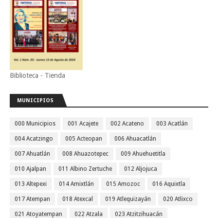
Biblioteca - Tienda
MUNICIPIOS
000 Municipios
001 Acajete
002 Acateno
003 Acatlán
004 Acatzingo
005 Acteopan
006 Ahuacatlán
007 Ahuatlán
008 Ahuazotepec
009 Ahuehuetitla
010 Ajalpan
011 Albino Zertuche
012 Aljojuca
013 Altepexi
014 Amixtlán
015 Amozoc
016 Aquixtla
017 Atempan
018 Atexcal
019 Atlequizayán
020 Atlixco
021 Atoyatempan
022 Atzala
023 Atzitzihuacán