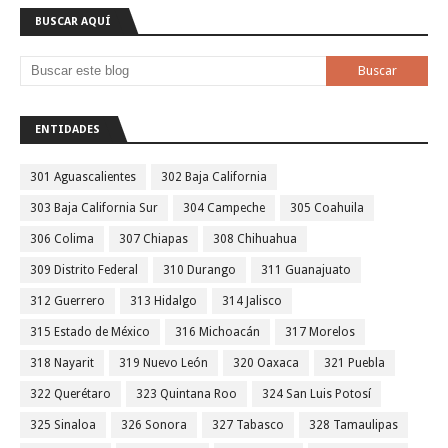
BUSCAR AQUÍ
ENTIDADES
301 Aguascalientes
302 Baja California
303 Baja California Sur
304 Campeche
305 Coahuila
306 Colima
307 Chiapas
308 Chihuahua
309 Distrito Federal
310 Durango
311 Guanajuato
312 Guerrero
313 Hidalgo
314 Jalisco
315 Estado de México
316 Michoacán
317 Morelos
318 Nayarit
319 Nuevo León
320 Oaxaca
321 Puebla
322 Querétaro
323 Quintana Roo
324 San Luis Potosí
325 Sinaloa
326 Sonora
327 Tabasco
328 Tamaulipas