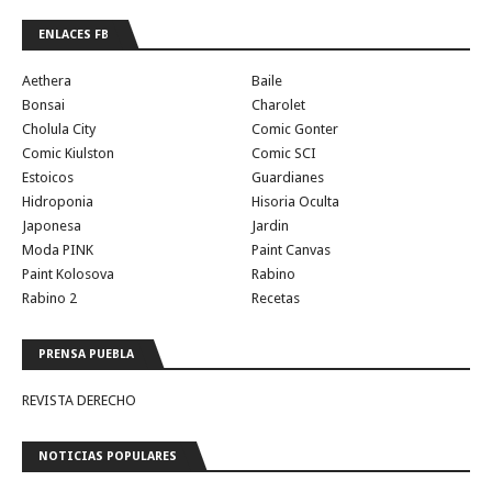
ENLACES FB
Aethera
Baile
Bonsai
Charolet
Cholula City
Comic Gonter
Comic Kiulston
Comic SCI
Estoicos
Guardianes
Hidroponia
Hisoria Oculta
Japonesa
Jardin
Moda PINK
Paint Canvas
Paint Kolosova
Rabino
Rabino 2
Recetas
PRENSA PUEBLA
REVISTA DERECHO
NOTICIAS POPULARES