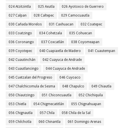
024 Atzitzintla
025 Axutla
026 Ayotoxco de Guerrero
027 Calpan
028 Caltepec
029 Camocuautla
030 Cañada Morelos
031 Caxhuacan
032 Coatepec
033 Coatzingo
034 Cohetzala
035 Cohuecan
036 Coronango
037 Coxcatlán
038 Coyomeapan
039 Coyotepec
040 Cuapiaxtla de Madero
041 Cuautempan
042 Cuautinchán
042 Cuayuca de Andrade
043 Cuautlancingo
044 Cuayuca de Andrade
045 Cuetzalan del Progreso
046 Cuyoaco
047 Chalchicomula de Sesma
048 Chapulco
049 Chiautla
050 Chiautzingo
051 Chiconcuautla
052 Chichiquila
053 Chietla
054 Chigmecatitlán
055 Chignahuapan
056 Chignautla
057 Chila
058 Chila de la Sal
059 Chilchotla
060 Chinantla
061 Domingo Arenas