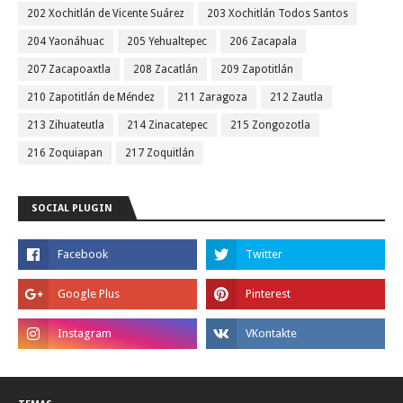
202 Xochitlán de Vicente Suárez
203 Xochitlán Todos Santos
204 Yaonáhuac
205 Yehualtepec
206 Zacapala
207 Zacapoaxtla
208 Zacatlán
209 Zapotitlán
210 Zapotitlán de Méndez
211 Zaragoza
212 Zautla
213 Zihuateutla
214 Zinacatepec
215 Zongozotla
216 Zoquiapan
217 Zoquitlán
SOCIAL PLUGIN