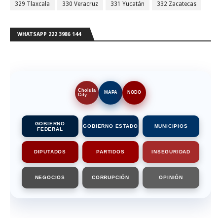
329 Tlaxcala
330 Veracruz
331 Yucatán
332 Zacatecas
WHATSAPP 222 3986 144
Cholula
MAPA
NODO
City
GOBIERNO
GOBIERNO ESTADO
MUNICIPIOS
FEDERAL
DIPUTADOS
PARTIDOS
INSEGURIDAD
NEGOCIOS
CORRUPCIÓN
OPINIÓN