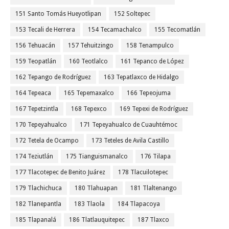
151 Santo Tomás Hueyotlipan
152 Soltepec
153 Tecali de Herrera
154 Tecamachalco
155 Tecomatlán
156 Tehuacán
157 Tehuitzingo
158 Tenampulco
159 Teopatlán
160 Teotlalco
161 Tepanco de López
162 Tepango de Rodríguez
163 Tepatlaxco de Hidalgo
164 Tepeaca
165 Tepemaxalco
166 Tepeojuma
167 Tepetzintla
168 Tepexco
169 Tepexi de Rodríguez
170 Tepeyahualco
171 Tepeyahualco de Cuauhtémoc
172 Tetela de Ocampo
173 Teteles de Avila Castillo
174 Teziutlán
175 Tianguismanalco
176 Tilapa
177 Tlacotepec de Benito Juárez
178 Tlacuilotepec
179 Tlachichuca
180 Tlahuapan
181 Tlaltenango
182 Tlanepantla
183 Tlaola
184 Tlapacoya
185 Tlapanalá
186 Tlatlauquitepec
187 Tlaxco