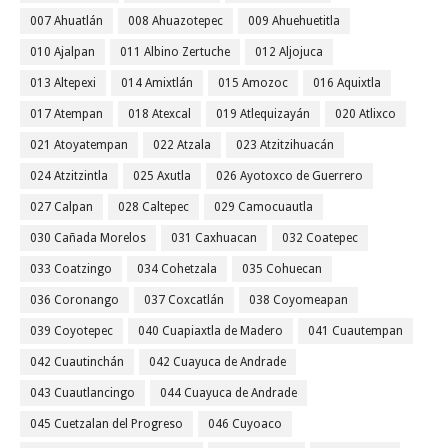
007 Ahuatlán
008 Ahuazotepec
009 Ahuehuetitla
010 Ajalpan
011 Albino Zertuche
012 Aljojuca
013 Altepexi
014 Amixtlán
015 Amozoc
016 Aquixtla
017 Atempan
018 Atexcal
019 Atlequizayán
020 Atlixco
021 Atoyatempan
022 Atzala
023 Atzitzihuacán
024 Atzitzintla
025 Axutla
026 Ayotoxco de Guerrero
027 Calpan
028 Caltepec
029 Camocuautla
030 Cañada Morelos
031 Caxhuacan
032 Coatepec
033 Coatzingo
034 Cohetzala
035 Cohuecan
036 Coronango
037 Coxcatlán
038 Coyomeapan
039 Coyotepec
040 Cuapiaxtla de Madero
041 Cuautempan
042 Cuautinchán
042 Cuayuca de Andrade
043 Cuautlancingo
044 Cuayuca de Andrade
045 Cuetzalan del Progreso
046 Cuyoaco