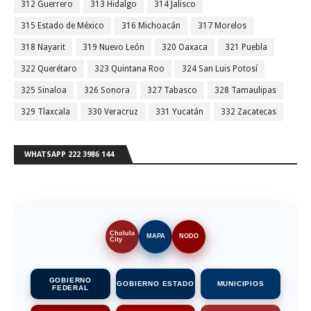
312 Guerrero
313 Hidalgo
314 Jalisco
315 Estado de México
316 Michoacán
317 Morelos
318 Nayarit
319 Nuevo León
320 Oaxaca
321 Puebla
322 Querétaro
323 Quintana Roo
324 San Luis Potosí
325 Sinaloa
326 Sonora
327 Tabasco
328 Tamaulipas
329 Tlaxcala
330 Veracruz
331 Yucatán
332 Zacatecas
WHATSAPP 222 3986 144
Cholula
MAPA
NODO
City
GOBIERNO
GOBIERNO ESTADO
MUNICIPIOS
FEDERAL