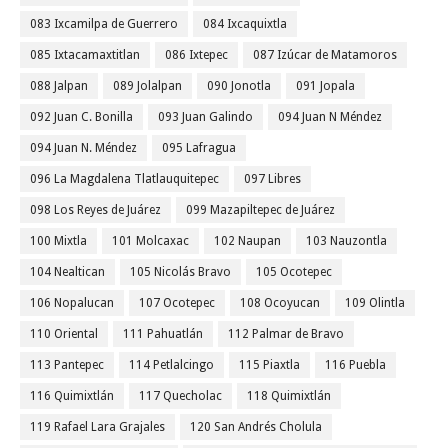
083 Ixcamilpa de Guerrero
084 Ixcaquixtla
085 Ixtacamaxtitlan
086 Ixtepec
087 Izúcar de Matamoros
088 Jalpan
089 Jolalpan
090 Jonotla
091 Jopala
092 Juan C. Bonilla
093 Juan Galindo
094 Juan N Méndez
094 Juan N. Méndez
095 Lafragua
096 La Magdalena Tlatlauquitepec
097 Libres
098 Los Reyes de Juárez
099 Mazapiltepec de Juárez
100 Mixtla
101 Molcaxac
102 Naupan
103 Nauzontla
104 Nealtican
105 Nicolás Bravo
105 Ocotepec
106 Nopalucan
107 Ocotepec
108 Ocoyucan
109 Olintla
110 Oriental
111 Pahuatlán
112 Palmar de Bravo
113 Pantepec
114 Petlalcingo
115 Piaxtla
116 Puebla
116 Quimixtlán
117 Quecholac
118 Quimixtlán
119 Rafael Lara Grajales
120 San Andrés Cholula