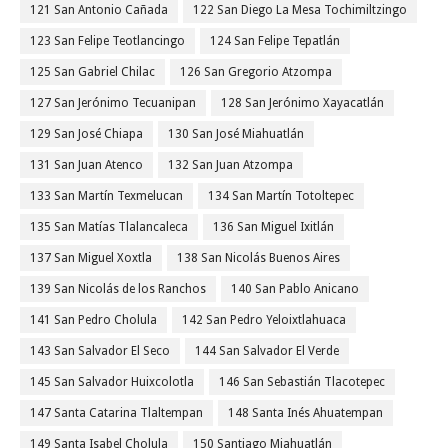
121 San Antonio Cañada
122 San Diego La Mesa Tochimiltzingo
123 San Felipe Teotlancingo
124 San Felipe Tepatlán
125 San Gabriel Chilac
126 San Gregorio Atzompa
127 San Jerónimo Tecuanipan
128 San Jerónimo Xayacatlán
129 San José Chiapa
130 San José Miahuatlán
131 San Juan Atenco
132 San Juan Atzompa
133 San Martín Texmelucan
134 San Martín Totoltepec
135 San Matías Tlalancaleca
136 San Miguel Ixitlán
137 San Miguel Xoxtla
138 San Nicolás Buenos Aires
139 San Nicolás de los Ranchos
140 San Pablo Anicano
141 San Pedro Cholula
142 San Pedro Yeloixtlahuaca
143 San Salvador El Seco
144 San Salvador El Verde
145 San Salvador Huixcolotla
146 San Sebastián Tlacotepec
147 Santa Catarina Tlaltempan
148 Santa Inés Ahuatempan
149 Santa Isabel Cholula
150 Santiago Miahuatlán