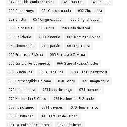
047 Chalchicomula de Sesma
048 Chapulco
049 Chiautla
050 Chiautzingo
051 Chiconcuautla
052 Chichiquila
053 Chietla
054 Chigmecatitlán
055 Chignahuapan
056 Chignautla
057 Chila
058 Chila de la Sal
059 Chilchotla
060 Chinantla
061 Domingo Arenas
062 Eloxochitlán
063 Epatlán
064 Esperanza
065 Francisco Z Mena
065 Francisco Z. Mena
066 General Felipe Angeles
066 General Felipe Ángeles
067 Guadalupe
068 Guadalupe
068 Guadalupe Victoria
069 Hermenegildo Galeana
070 Honey
071 Huaquechula
072 Huatlatlauca
073 Huauchinango
074 Huehuetla
075 Huehuetlán El Chico
076 Huehuetlán El Grande
077 Huejotzingo
078 Hueyapan
079 Hueytamalco
080 Hueytlalpan
081 Huitzilan de Serdán
081 Ixcamilpa de Guerrero
082 Huitziltepec