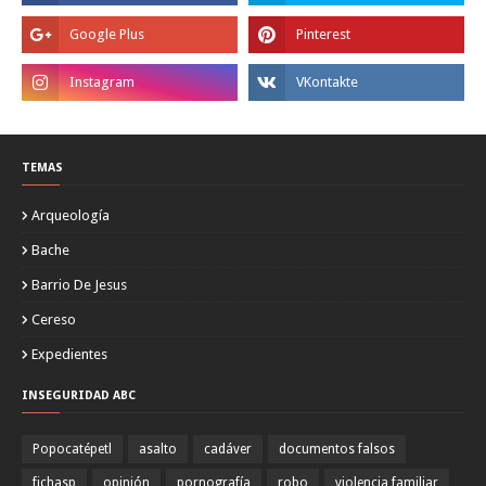
TEMAS
Arqueología
Bache
Barrio De Jesus
Cereso
Expedientes
INSEGURIDAD ABC
Popocatépetl
asalto
cadáver
documentos falsos
fichasp
opinión
pornografía
robo
violencia familiar