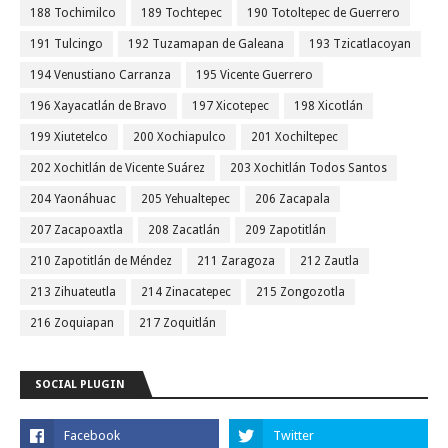
188 Tochimilco
189 Tochtepec
190 Totoltepec de Guerrero
191 Tulcingo
192 Tuzamapan de Galeana
193 Tzicatlacoyan
194 Venustiano Carranza
195 Vicente Guerrero
196 Xayacatlán de Bravo
197 Xicotepec
198 Xicotlán
199 Xiutetelco
200 Xochiapulco
201 Xochiltepec
202 Xochitlán de Vicente Suárez
203 Xochitlán Todos Santos
204 Yaonáhuac
205 Yehualtepec
206 Zacapala
207 Zacapoaxtla
208 Zacatlán
209 Zapotitlán
210 Zapotitlán de Méndez
211 Zaragoza
212 Zautla
213 Zihuateutla
214 Zinacatepec
215 Zongozotla
216 Zoquiapan
217 Zoquitlán
SOCIAL PLUGIN