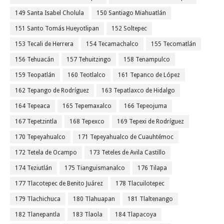
149 Santa Isabel Cholula
150 Santiago Miahuatlán
151 Santo Tomás Hueyotlipan
152 Soltepec
153 Tecali de Herrera
154 Tecamachalco
155 Tecomatlán
156 Tehuacán
157 Tehuitzingo
158 Tenampulco
159 Teopatlán
160 Teotlalco
161 Tepanco de López
162 Tepango de Rodríguez
163 Tepatlaxco de Hidalgo
164 Tepeaca
165 Tepemaxalco
166 Tepeojuma
167 Tepetzintla
168 Tepexco
169 Tepexi de Rodríguez
170 Tepeyahualco
171 Tepeyahualco de Cuauhtémoc
172 Tetela de Ocampo
173 Teteles de Avila Castillo
174 Teziutlán
175 Tianguismanalco
176 Tilapa
177 Tlacotepec de Benito Juárez
178 Tlacuilotepec
179 Tlachichuca
180 Tlahuapan
181 Tlaltenango
182 Tlanepantla
183 Tlaola
184 Tlapacoya