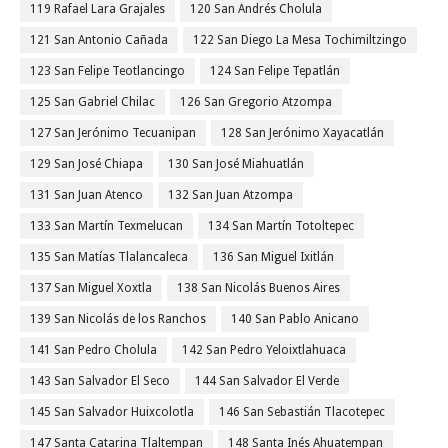
119 Rafael Lara Grajales
120 San Andrés Cholula
121 San Antonio Cañada
122 San Diego La Mesa Tochimiltzingo
123 San Felipe Teotlancingo
124 San Felipe Tepatlán
125 San Gabriel Chilac
126 San Gregorio Atzompa
127 San Jerónimo Tecuanipan
128 San Jerónimo Xayacatlán
129 San José Chiapa
130 San José Miahuatlán
131 San Juan Atenco
132 San Juan Atzompa
133 San Martín Texmelucan
134 San Martín Totoltepec
135 San Matías Tlalancaleca
136 San Miguel Ixitlán
137 San Miguel Xoxtla
138 San Nicolás Buenos Aires
139 San Nicolás de los Ranchos
140 San Pablo Anicano
141 San Pedro Cholula
142 San Pedro Yeloixtlahuaca
143 San Salvador El Seco
144 San Salvador El Verde
145 San Salvador Huixcolotla
146 San Sebastián Tlacotepec
147 Santa Catarina Tlaltempan
148 Santa Inés Ahuatempan