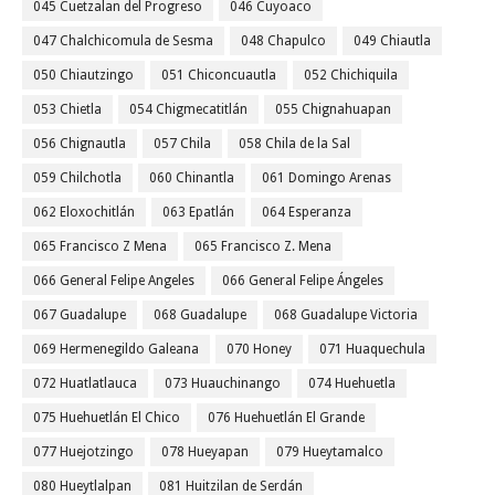
045 Cuetzalan del Progreso
046 Cuyoaco
047 Chalchicomula de Sesma
048 Chapulco
049 Chiautla
050 Chiautzingo
051 Chiconcuautla
052 Chichiquila
053 Chietla
054 Chigmecatitlán
055 Chignahuapan
056 Chignautla
057 Chila
058 Chila de la Sal
059 Chilchotla
060 Chinantla
061 Domingo Arenas
062 Eloxochitlán
063 Epatlán
064 Esperanza
065 Francisco Z Mena
065 Francisco Z. Mena
066 General Felipe Angeles
066 General Felipe Ángeles
067 Guadalupe
068 Guadalupe
068 Guadalupe Victoria
069 Hermenegildo Galeana
070 Honey
071 Huaquechula
072 Huatlatlauca
073 Huauchinango
074 Huehuetla
075 Huehuetlán El Chico
076 Huehuetlán El Grande
077 Huejotzingo
078 Hueyapan
079 Hueytamalco
080 Hueytlalpan
081 Huitzilan de Serdán