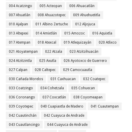
004 Acatzingo
005 Acteopan
006 Ahuacatlán
007 Ahuatlán
008 Ahuazotepec
009 Ahuehuetitla
010 Ajalpan
011 Albino Zertuche
012 Aljojuca
013 Altepexi
014 Amixtlán
015 Amozoc
016 Aquixtla
017 Atempan
018 Atexcal
019 Atlequizayán
020 Atlixco
021 Atoyatempan
022 Atzala
023 Atzitzihuacán
024 Atzitzintla
025 Axutla
026 Ayotoxco de Guerrero
027 Calpan
028 Caltepec
029 Camocuautla
030 Cañada Morelos
031 Caxhuacan
032 Coatepec
033 Coatzingo
034 Cohetzala
035 Cohuecan
036 Coronango
037 Coxcatlán
038 Coyomeapan
039 Coyotepec
040 Cuapiaxtla de Madero
041 Cuautempan
042 Cuautinchán
042 Cuayuca de Andrade
043 Cuautlancingo
044 Cuayuca de Andrade