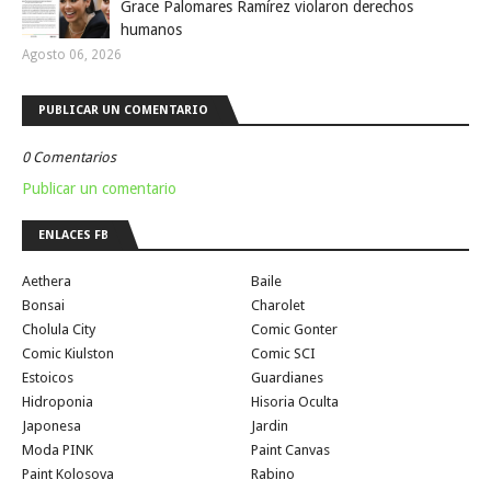
Grace Palomares Ramírez violaron derechos
humanos
Agosto 06, 2026
PUBLICAR UN COMENTARIO
0 Comentarios
Publicar un comentario
ENLACES FB
Aethera
Baile
Bonsai
Charolet
Cholula City
Comic Gonter
Comic Kiulston
Comic SCI
Estoicos
Guardianes
Hidroponia
Hisoria Oculta
Japonesa
Jardin
Moda PINK
Paint Canvas
Paint Kolosova
Rabino