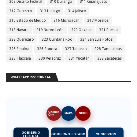
309 Distrito Federal
310 Durango
311 Guanajuato
312 Guerrero
313 Hidalgo
314 Jalisco
315 Estado de México
316 Michoacán
317 Morelos
318 Nayarit
319 Nuevo León
320 Oaxaca
321 Puebla
322 Querétaro
323 Quintana Roo
324 San Luis Potosí
325 Sinaloa
326 Sonora
327 Tabasco
328 Tamaulipas
329 Tlaxcala
330 Veracruz
331 Yucatán
332 Zacatecas
WHATSAPP 222 3986 144
Cholula
MAPA
NODO
City
GOBIERNO
GOBIERNO ESTADO
MUNICIPIOS
FEDERAL