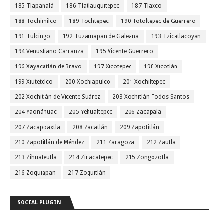
185 Tlapanalá
186 Tlatlauquitepec
187 Tlaxco
188 Tochimilco
189 Tochtepec
190 Totoltepec de Guerrero
191 Tulcingo
192 Tuzamapan de Galeana
193 Tzicatlacoyan
194 Venustiano Carranza
195 Vicente Guerrero
196 Xayacatlán de Bravo
197 Xicotepec
198 Xicotlán
199 Xiutetelco
200 Xochiapulco
201 Xochiltepec
202 Xochitlán de Vicente Suárez
203 Xochitlán Todos Santos
204 Yaonáhuac
205 Yehualtepec
206 Zacapala
207 Zacapoaxtla
208 Zacatlán
209 Zapotitlán
210 Zapotitlán de Méndez
211 Zaragoza
212 Zautla
213 Zihuateutla
214 Zinacatepec
215 Zongozotla
216 Zoquiapan
217 Zoquitlán
SOCIAL PLUGIN