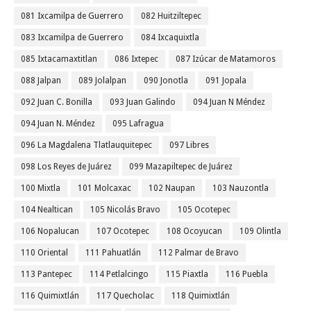
081 Ixcamilpa de Guerrero
082 Huitziltepec
083 Ixcamilpa de Guerrero
084 Ixcaquixtla
085 Ixtacamaxtitlan
086 Ixtepec
087 Izúcar de Matamoros
088 Jalpan
089 Jolalpan
090 Jonotla
091 Jopala
092 Juan C. Bonilla
093 Juan Galindo
094 Juan N Méndez
094 Juan N. Méndez
095 Lafragua
096 La Magdalena Tlatlauquitepec
097 Libres
098 Los Reyes de Juárez
099 Mazapiltepec de Juárez
100 Mixtla
101 Molcaxac
102 Naupan
103 Nauzontla
104 Nealtican
105 Nicolás Bravo
105 Ocotepec
106 Nopalucan
107 Ocotepec
108 Ocoyucan
109 Olintla
110 Oriental
111 Pahuatlán
112 Palmar de Bravo
113 Pantepec
114 Petlalcingo
115 Piaxtla
116 Puebla
116 Quimixtlán
117 Quecholac
118 Quimixtlán