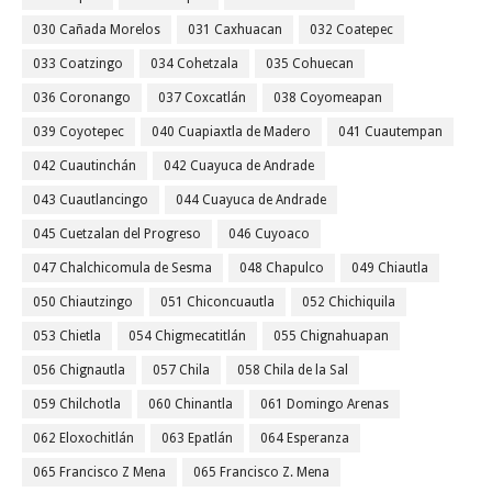
030 Cañada Morelos
031 Caxhuacan
032 Coatepec
033 Coatzingo
034 Cohetzala
035 Cohuecan
036 Coronango
037 Coxcatlán
038 Coyomeapan
039 Coyotepec
040 Cuapiaxtla de Madero
041 Cuautempan
042 Cuautinchán
042 Cuayuca de Andrade
043 Cuautlancingo
044 Cuayuca de Andrade
045 Cuetzalan del Progreso
046 Cuyoaco
047 Chalchicomula de Sesma
048 Chapulco
049 Chiautla
050 Chiautzingo
051 Chiconcuautla
052 Chichiquila
053 Chietla
054 Chigmecatitlán
055 Chignahuapan
056 Chignautla
057 Chila
058 Chila de la Sal
059 Chilchotla
060 Chinantla
061 Domingo Arenas
062 Eloxochitlán
063 Epatlán
064 Esperanza
065 Francisco Z Mena
065 Francisco Z. Mena