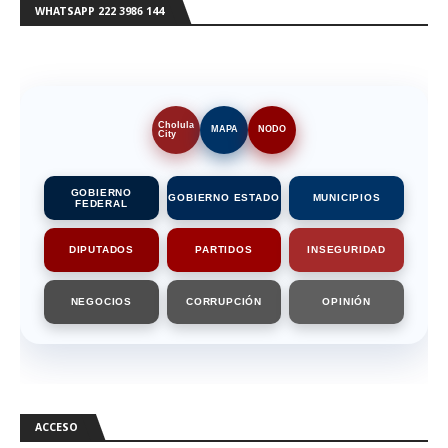
WHATSAPP 222 3986 144
Cholula
MAPA
NODO
City
GOBIERNO
GOBIERNO ESTADO
MUNICIPIOS
FEDERAL
DIPUTADOS
PARTIDOS
INSEGURIDAD
NEGOCIOS
CORRUPCIÓN
OPINIÓN
ACCESO