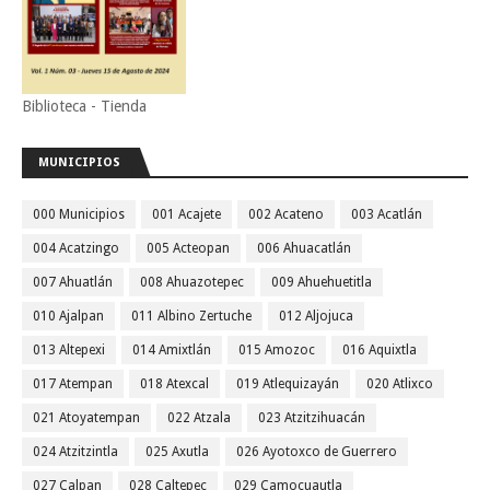
Biblioteca - Tienda
MUNICIPIOS
000 Municipios
001 Acajete
002 Acateno
003 Acatlán
004 Acatzingo
005 Acteopan
006 Ahuacatlán
007 Ahuatlán
008 Ahuazotepec
009 Ahuehuetitla
010 Ajalpan
011 Albino Zertuche
012 Aljojuca
013 Altepexi
014 Amixtlán
015 Amozoc
016 Aquixtla
017 Atempan
018 Atexcal
019 Atlequizayán
020 Atlixco
021 Atoyatempan
022 Atzala
023 Atzitzihuacán
024 Atzitzintla
025 Axutla
026 Ayotoxco de Guerrero
027 Calpan
028 Caltepec
029 Camocuautla