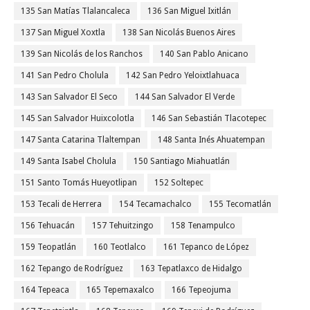
135 San Matías Tlalancaleca
136 San Miguel Ixitlán
137 San Miguel Xoxtla
138 San Nicolás Buenos Aires
139 San Nicolás de los Ranchos
140 San Pablo Anicano
141 San Pedro Cholula
142 San Pedro Yeloixtlahuaca
143 San Salvador El Seco
144 San Salvador El Verde
145 San Salvador Huixcolotla
146 San Sebastián Tlacotepec
147 Santa Catarina Tlaltempan
148 Santa Inés Ahuatempan
149 Santa Isabel Cholula
150 Santiago Miahuatlán
151 Santo Tomás Hueyotlipan
152 Soltepec
153 Tecali de Herrera
154 Tecamachalco
155 Tecomatlán
156 Tehuacán
157 Tehuitzingo
158 Tenampulco
159 Teopatlán
160 Teotlalco
161 Tepanco de López
162 Tepango de Rodríguez
163 Tepatlaxco de Hidalgo
164 Tepeaca
165 Tepemaxalco
166 Tepeojuma