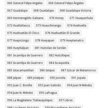
066 General Felipe Angeles
066 General Felipe Ángeles
067 Guadalupe
068 Guadalupe
068 Guadalupe Victoria
069 Hermenegildo Galeana
070 Honey
071 Huaquechula
072 Huatlatlauca
073 Huauchinango
074 Huehuetla
075 Huehuetlán El Chico
076 Huehuetlán El Grande
077 Huejotzingo
078 Hueyapan
079 Hueytamalco
080 Hueytlalpan
081 Huitzilan de Serdán
081 Ixcamilpa de Guerrero
082 Huitziltepec
083 Ixcamilpa de Guerrero
084 Ixcaquixtla
085 Ixtacamaxtitlan
086 Ixtepec
087 Izúcar de Matamoros
088 Jalpan
089 Jolalpan
090 Jonotla
091 Jopala
092 Juan C. Bonilla
093 Juan Galindo
094 Juan N Méndez
094 Juan N. Méndez
095 Lafragua
096 La Magdalena Tlatlauquitepec
097 Libres
098 Los Reyes de Juárez
099 Mazapiltepec de Juárez