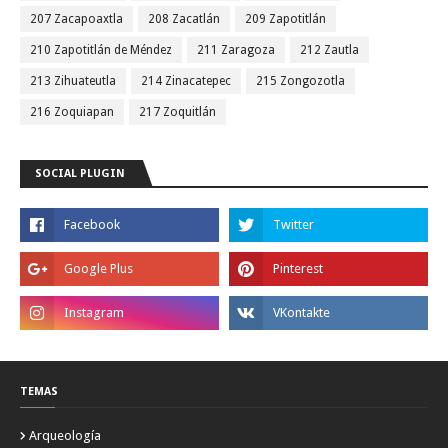
207 Zacapoaxtla
208 Zacatlán
209 Zapotitlán
210 Zapotitlán de Méndez
211 Zaragoza
212 Zautla
213 Zihuateutla
214 Zinacatepec
215 Zongozotla
216 Zoquiapan
217 Zoquitlán
SOCIAL PLUGIN
TEMAS
Arqueología