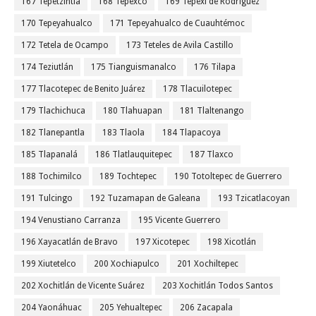
167 Tepetzintla
168 Tepexco
169 Tepexi de Rodríguez
170 Tepeyahualco
171 Tepeyahualco de Cuauhtémoc
172 Tetela de Ocampo
173 Teteles de Avila Castillo
174 Teziutlán
175 Tianguismanalco
176 Tilapa
177 Tlacotepec de Benito Juárez
178 Tlacuilotepec
179 Tlachichuca
180 Tlahuapan
181 Tlaltenango
182 Tlanepantla
183 Tlaola
184 Tlapacoya
185 Tlapanalá
186 Tlatlauquitepec
187 Tlaxco
188 Tochimilco
189 Tochtepec
190 Totoltepec de Guerrero
191 Tulcingo
192 Tuzamapan de Galeana
193 Tzicatlacoyan
194 Venustiano Carranza
195 Vicente Guerrero
196 Xayacatlán de Bravo
197 Xicotepec
198 Xicotlán
199 Xiutetelco
200 Xochiapulco
201 Xochiltepec
202 Xochitlán de Vicente Suárez
203 Xochitlán Todos Santos
204 Yaonáhuac
205 Yehualtepec
206 Zacapala