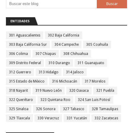
ENTIDADES
301 Aguascalientes
302 Baja California
303 Baja California Sur
304 Campeche
305 Coahuila
306 Colima
307 Chiapas
308 Chihuahua
309 Distrito Federal
310 Durango
311 Guanajuato
312 Guerrero
313 Hidalgo
314 Jalisco
315 Estado de México
316 Michoacán
317 Morelos
318 Nayarit
319 Nuevo León
320 Oaxaca
321 Puebla
322 Querétaro
323 Quintana Roo
324 San Luis Potosí
325 Sinaloa
326 Sonora
327 Tabasco
328 Tamaulipas
329 Tlaxcala
330 Veracruz
331 Yucatán
332 Zacatecas