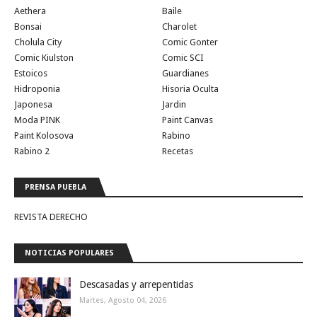
Aethera
Baile
Bonsai
Charolet
Cholula City
Comic Gonter
Comic Kiulston
Comic SCI
Estoicos
Guardianes
Hidroponia
Hisoria Oculta
Japonesa
Jardin
Moda PINK
Paint Canvas
Paint Kolosova
Rabino
Rabino 2
Recetas
PRENSA PUEBLA
REVISTA DERECHO
NOTICIAS POPULARES
Descasadas y arrepentidas
Martes, Agosto 04, 2026