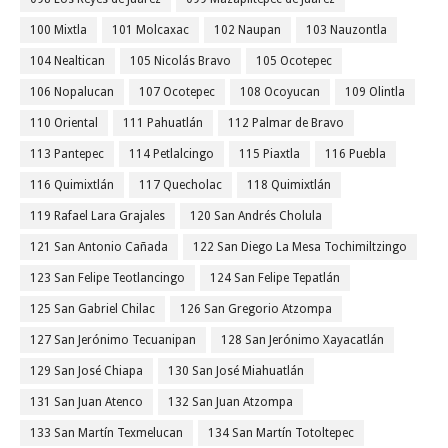
100 Mixtla
101 Molcaxac
102 Naupan
103 Nauzontla
104 Nealtican
105 Nicolás Bravo
105 Ocotepec
106 Nopalucan
107 Ocotepec
108 Ocoyucan
109 Olintla
110 Oriental
111 Pahuatlán
112 Palmar de Bravo
113 Pantepec
114 Petlalcingo
115 Piaxtla
116 Puebla
116 Quimixtlán
117 Quecholac
118 Quimixtlán
119 Rafael Lara Grajales
120 San Andrés Cholula
121 San Antonio Cañada
122 San Diego La Mesa Tochimiltzingo
123 San Felipe Teotlancingo
124 San Felipe Tepatlán
125 San Gabriel Chilac
126 San Gregorio Atzompa
127 San Jerónimo Tecuanipan
128 San Jerónimo Xayacatlán
129 San José Chiapa
130 San José Miahuatlán
131 San Juan Atenco
132 San Juan Atzompa
133 San Martín Texmelucan
134 San Martín Totoltepec