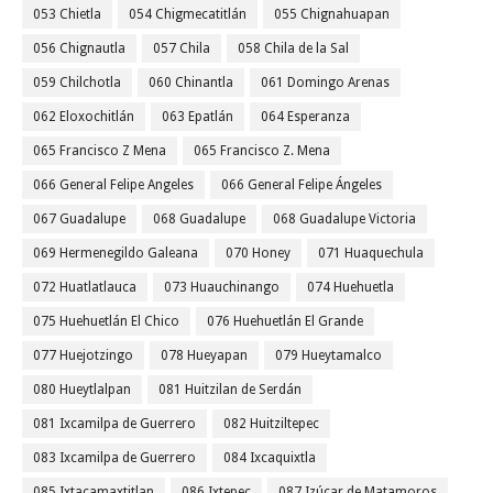
053 Chietla
054 Chigmecatitlán
055 Chignahuapan
056 Chignautla
057 Chila
058 Chila de la Sal
059 Chilchotla
060 Chinantla
061 Domingo Arenas
062 Eloxochitlán
063 Epatlán
064 Esperanza
065 Francisco Z Mena
065 Francisco Z. Mena
066 General Felipe Angeles
066 General Felipe Ángeles
067 Guadalupe
068 Guadalupe
068 Guadalupe Victoria
069 Hermenegildo Galeana
070 Honey
071 Huaquechula
072 Huatlatlauca
073 Huauchinango
074 Huehuetla
075 Huehuetlán El Chico
076 Huehuetlán El Grande
077 Huejotzingo
078 Hueyapan
079 Hueytamalco
080 Hueytlalpan
081 Huitzilan de Serdán
081 Ixcamilpa de Guerrero
082 Huitziltepec
083 Ixcamilpa de Guerrero
084 Ixcaquixtla
085 Ixtacamaxtitlan
086 Ixtepec
087 Izúcar de Matamoros