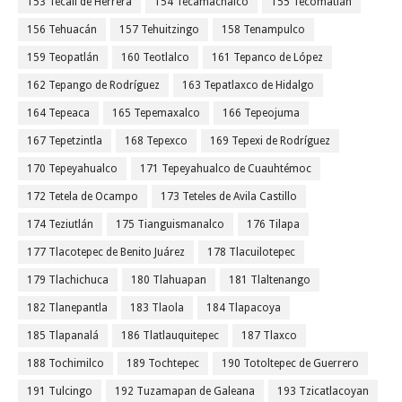
153 Tecali de Herrera
154 Tecamachalco
155 Tecomatlán
156 Tehuacán
157 Tehuitzingo
158 Tenampulco
159 Teopatlán
160 Teotlalco
161 Tepanco de López
162 Tepango de Rodríguez
163 Tepatlaxco de Hidalgo
164 Tepeaca
165 Tepemaxalco
166 Tepeojuma
167 Tepetzintla
168 Tepexco
169 Tepexi de Rodríguez
170 Tepeyahualco
171 Tepeyahualco de Cuauhtémoc
172 Tetela de Ocampo
173 Teteles de Avila Castillo
174 Teziutlán
175 Tianguismanalco
176 Tilapa
177 Tlacotepec de Benito Juárez
178 Tlacuilotepec
179 Tlachichuca
180 Tlahuapan
181 Tlaltenango
182 Tlanepantla
183 Tlaola
184 Tlapacoya
185 Tlapanalá
186 Tlatlauquitepec
187 Tlaxco
188 Tochimilco
189 Tochtepec
190 Totoltepec de Guerrero
191 Tulcingo
192 Tuzamapan de Galeana
193 Tzicatlacoyan