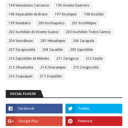
194 Venustiano Carranza
195 Vicente Guerrero
196 Xayacatlán de Bravo
197 Xicotepec
198 Xicotlán
199 Xiutetelco
200 Xochiapulco
201 Xochiltepec
202 Xochitlán de Vicente Suárez
203 Xochitlán Todos Santos
204 Yaonáhuac
205 Yehualtepec
206 Zacapala
207 Zacapoaxtla
208 Zacatlán
209 Zapotitlán
210 Zapotitlán de Méndez
211 Zaragoza
212 Zautla
213 Zihuateutla
214 Zinacatepec
215 Zongozotla
216 Zoquiapan
217 Zoquitlán
SOCIAL PLUGIN