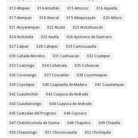
013 Altepexi
014 Amixtlán
015 Amozoc
016 Aquixtla
017 Atempan
018 Atexcal
019 Atlequizayán
020 Atlixco
021 Atoyatempan
022 Atzala
023 Atzitzihuacán
024 Atzitzintla
025 Axutla
026 Ayotoxco de Guerrero
027 Calpan
028 Caltepec
029 Camocuautla
030 Cañada Morelos
031 Caxhuacan
032 Coatepec
033 Coatzingo
034 Cohetzala
035 Cohuecan
036 Coronango
037 Coxcatlán
038 Coyomeapan
039 Coyotepec
040 Cuapiaxtla de Madero
041 Cuautempan
042 Cuautinchán
042 Cuayuca de Andrade
043 Cuautlancingo
044 Cuayuca de Andrade
045 Cuetzalan del Progreso
046 Cuyoaco
047 Chalchicomula de Sesma
048 Chapulco
049 Chiautla
050 Chiautzingo
051 Chiconcuautla
052 Chichiquila