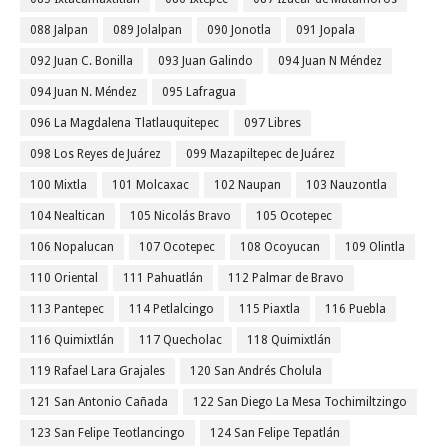
088 Jalpan
089 Jolalpan
090 Jonotla
091 Jopala
092 Juan C. Bonilla
093 Juan Galindo
094 Juan N Méndez
094 Juan N. Méndez
095 Lafragua
096 La Magdalena Tlatlauquitepec
097 Libres
098 Los Reyes de Juárez
099 Mazapiltepec de Juárez
100 Mixtla
101 Molcaxac
102 Naupan
103 Nauzontla
104 Nealtican
105 Nicolás Bravo
105 Ocotepec
106 Nopalucan
107 Ocotepec
108 Ocoyucan
109 Olintla
110 Oriental
111 Pahuatlán
112 Palmar de Bravo
113 Pantepec
114 Petlalcingo
115 Piaxtla
116 Puebla
116 Quimixtlán
117 Quecholac
118 Quimixtlán
119 Rafael Lara Grajales
120 San Andrés Cholula
121 San Antonio Cañada
122 San Diego La Mesa Tochimiltzingo
123 San Felipe Teotlancingo
124 San Felipe Tepatlán