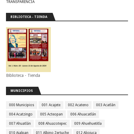
TRANSPARENCIA
BIBLIOTECA - TIENDA
Biblioteca - Tienda
MUNICIPIOS
000 Municipios
001 Acajete
002 Acateno
003 Acatlán
004 Acatzingo
005 Acteopan
006 Ahuacatlán
007 Ahuatlán
008 Ahuazotepec
009 Ahuehuetitla
010 Ajalpan
011 Albino Zertuche
012 Aljojuca