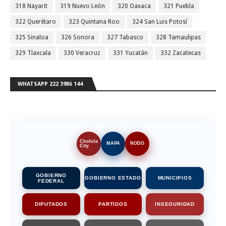
318 Nayarit
319 Nuevo León
320 Oaxaca
321 Puebla
322 Querétaro
323 Quintana Roo
324 San Luis Potosí
325 Sinaloa
326 Sonora
327 Tabasco
328 Tamaulipas
329 Tlaxcala
330 Veracruz
331 Yucatán
332 Zacatecas
WHATSAPP 222 3986 144
Cholula
MAPA
NODO
City
GOBIERNO
GOBIERNO ESTADO
MUNICIPIOS
FEDERAL
DIPUTADOS
PARTIDOS
INSEGURIDAD