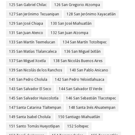
125 San Gabriel Chilac
126 San Gregorio Atzompa
127 San Jerónimo Tecuanipan
128 San Jerónimo Xayacatlán
129 San José Chiapa
130 San José Miahuatlán
131 San Juan Atenco
132 San Juan Atzompa
133 San Martín Texmelucan
134 San Martín Totoltepec
135 San Matías Tlalancaleca
136 San Miguel Ixitlán
137 San Miguel Xoxtla
138 San Nicolás Buenos Aires
139 San Nicolás de los Ranchos
140 San Pablo Anicano
141 San Pedro Cholula
142 San Pedro Yeloixtlahuaca
143 San Salvador El Seco
144 San Salvador El Verde
145 San Salvador Huixcolotla
146 San Sebastián Tlacotepec
147 Santa Catarina Tlaltempan
148 Santa Inés Ahuatempan
149 Santa Isabel Cholula
150 Santiago Miahuatlán
151 Santo Tomás Hueyotlipan
152 Soltepec