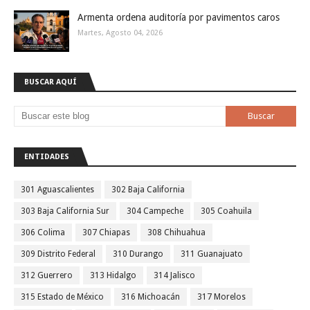
Armenta ordena auditoría por pavimentos caros
Martes, Agosto 04, 2026
BUSCAR AQUÍ
ENTIDADES
301 Aguascalientes
302 Baja California
303 Baja California Sur
304 Campeche
305 Coahuila
306 Colima
307 Chiapas
308 Chihuahua
309 Distrito Federal
310 Durango
311 Guanajuato
312 Guerrero
313 Hidalgo
314 Jalisco
315 Estado de México
316 Michoacán
317 Morelos