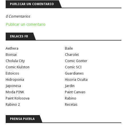
PUBLICAR UN COMENTARIO
0 Comentarios
Publicar un comentario
ENLACES FB
Aethera
Baile
Bonsai
Charolet
Cholula City
Comic Gonter
Comic Kiulston
Comic SCI
Estoicos
Guardianes
Hidroponia
Hisoria Oculta
Japonesa
Jardin
Moda PINK
Paint Canvas
Paint Kolosova
Rabino
Rabino 2
Recetas
PRENSA PUEBLA